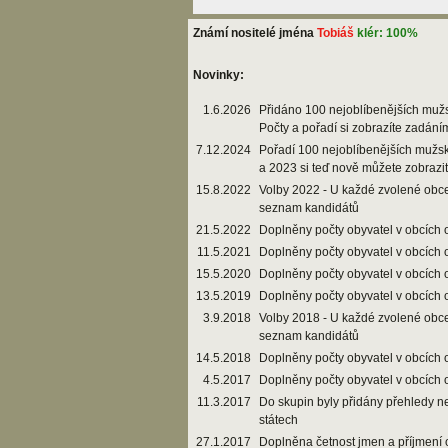
Známí nositelé jména
Tobiáš
klér: 100%
Novinky:
1.6.2026
Přidáno 100 nejoblíbenějších muž
Počty a pořadí si zobrazíte zadání
7.12.2024
Pořadí 100 nejoblíbenějších mužs
a 2023 si teď nově můžete zobrazi
15.8.2022
Volby 2022 - U každé zvolené obce
seznam kandidátů
21.5.2022
Doplněny počty obyvatel v obcích 
11.5.2021
Doplněny počty obyvatel v obcích 
15.5.2020
Doplněny počty obyvatel v obcích 
13.5.2019
Doplněny počty obyvatel v obcích 
3.9.2018
Volby 2018 - U každé zvolené obce
seznam kandidátů
14.5.2018
Doplněny počty obyvatel v obcích 
4.5.2017
Doplněny počty obyvatel v obcích 
11.3.2017
Do skupin byly přidány přehledy n
státech
27.1.2017
Doplněna četnost jmen a příjmení 