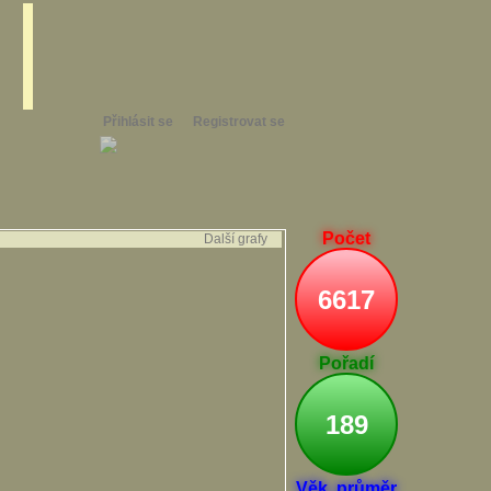
Přihlásit se
Registrovat se
Počet
Další grafy
6617
Pořadí
189
Věk. průměr