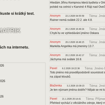
Hledám Jiřinu Kempnou která bydlela v Orl
polské na celnici v Karviné 4 Ráji nad Ove
uste si krátký test.
Anonym
Téma: Jmén
22.2.2026 04:55:59
Rainer nemá svátek 22.2. ale 4.8.
MATRIK
Anonym
Téma: Jmé
20.2.2026 16:49:24
Chybí tu ve vyhledávání jméno Oskara
Anonym
Téma: Jmén
20.2.2026 16:46:15
Markéta Angelika má jmeniny 13.7.
ách na internetu.
Anonym
Téma: Jmé
20.2.2026 16:42:17
Jáchyma má svátek 16.8.
026
Pavel
Téma: Jméno B
6.2.2026 19:22:36
Toto jméno má pravděpodobně souvislost s 
na zápal kloubů.
2026
Blaženka
Téma: Jmén
3.2.2026 10:39:15
Je ten význam jména dobře? Nějak se mi to
026
Pavel
Téma: Příjmen
21.1.2026 20:14:41
Přehled vychází z oficiálního zdroje, kter