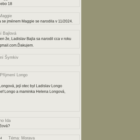
nebo 18
Maggie
a se jménem Maggie se narodila v 11/2024.
í Bajlová
n že, Ladislav Bajla sa narodil cca v roku
gmail.com.Ďakujem.
ní Šymkiv
Příjmení Longo
ngová, její otec byl Ladislav Longo
osef Longo a maminka Helena Longová,
o Ida
ičová?
Téma: Morava
44