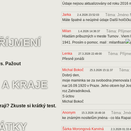
Údaje nejsou aktualizovány od roku 2016 
Jarka
Téma: Jméno 
2.4.2026 23:52:03
Máte špatné a neúplné údaje Další holčičk
Milan
Téma: Příjmen
1.4.2026 14:36:37
Hladám príbuzných v meste Turnov . Viem le
ŘÍJMENÍ
1941. Prosím o pomoc. mail : milanfisan
Lenka
Téma: Příjme
27.3.2026 22:49:00
Přesně jonáši
s. Pažout
Michal Bokoč
Téma: 
25.3.2026 15:11:37
Dobrý den,
moje maminka se za svobodna jmenovala Lo
 A KRAJE
nar.16.09.1920 v Praze. Jeho otcem byl J
roz.Zahradníková.
S úctou
Michal Bokoč
raji? Zkuste si krátký test.
Anonym
Téma: Jmén
15.3.2026 16:49:16
ke známým nositelům jména - co Ida Rapa
VÁTKY
Šárka Morongová Karviná
2.3.2026 01:33: