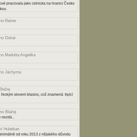
ové pracovala jako celnicka na hranici Česko
čkou.
o Rainer
no Oskar
o Markéta Angelika
no Jáchyma
lažej
řeckým slovem blasios, což znamená: trpící
o Blažej
 nezdá...
í Hulatkan
ý minimálně od roku 2013 z nějakého důvodu