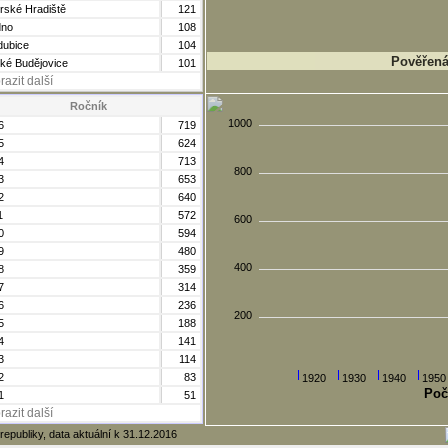
rské Hradiště
121
dno
108
dubice
104
Pověřená 
ké Budějovice
101
razit další
Ročník
1000
6
719
5
624
4
713
800
3
653
2
640
1
572
600
0
594
9
480
400
8
359
7
314
6
236
200
5
188
4
141
3
114
2
83
1920
1930
1940
1950
Poč
1
51
razit další
republiky, data aktuální k 31.12.2016