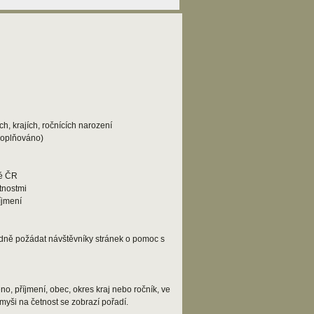
h, krajích, ročnících narození
doplňováno)
lé ČR
tnostmi
íjmení
adně požádat návštěvníky stránek o pomoc s
o, příjmení, obec, okres kraj nebo ročník, ve
myši na četnost se zobrazí pořadí.