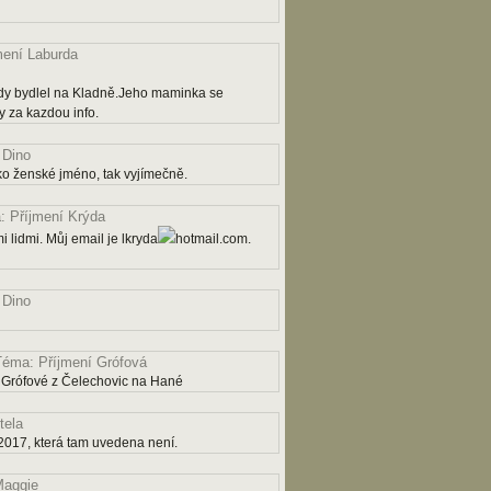
mení Laburda
dy bydlel na Kladně.Jeho maminka se
 za kazdou info.
 Dino
ko ženské jméno, tak vyjímečně.
 Příjmení Krýda
 lidmi. Můj email je lkryda
hotmail.com.
 Dino
Téma: Příjmení Grófová
 Grófové z Čelechovic na Hané
tela
2017, která tam uvedena není.
aggie