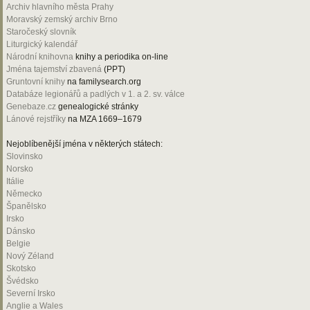
Archiv hlavního města Prahy
Moravský zemský archiv Brno
Staročeský slovník
Liturgický kalendář
Národní knihovna
knihy a periodika on-line
Jména tajemství zbavená
(PPT)
Gruntovní knihy
na familysearch.org
Databáze legionářů a padlých v 1. a 2. sv. válce
Genebaze.cz
genealogické stránky
Lánové rejstříky
na MZA 1669–1679
Nejoblíbenější jména v některých státech:
Slovinsko
Norsko
Itálie
Německo
Španělsko
Irsko
Dánsko
Belgie
Nový Zéland
Skotsko
Švédsko
Severní Irsko
Anglie a Wales