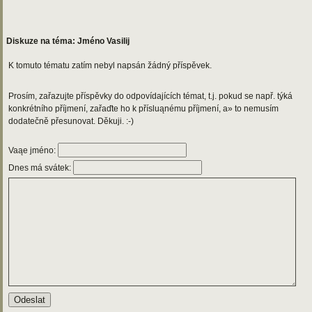
Diskuze na téma: Jméno Vasilij
K tomuto tématu zatím nebyl napsán žádný příspěvek.
Prosím, zařazujte příspěvky do odpovídajících témat, t.j. pokud se např. týká
konkrétního příjmení, zařaďte ho k přísluąnému příjmení, a» to nemusím
dodatečně přesunovat. Děkuji. :-)
Vaąe jméno:
Dnes má svátek: