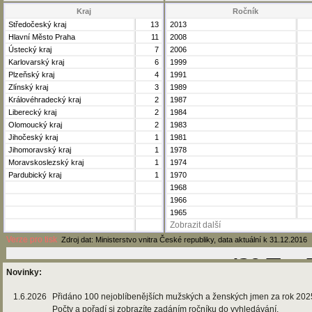
Kraj
Ročník
Středočeský kraj
13
2013
Hlavní Město Praha
11
2008
Ústecký kraj
7
2006
Karlovarský kraj
6
1999
Plzeňský kraj
4
1991
Zlínský kraj
3
1989
Královéhradecký kraj
2
1987
Liberecký kraj
2
1984
Olomoucký kraj
2
1983
Jihočeský kraj
1
1981
Jihomoravský kraj
1
1978
Moravskoslezský kraj
1
1974
Pardubický kraj
1
1970
1968
1966
1965
Zobrazit další
Verze pro tisk
Zdroj dat: Ministerstvo vnitra České republiky, data aktuální k 31.12.2016
Novinky:
1.6.2026
Přidáno 100 nejoblíbenějších mužských a ženských jmen za rok 202
Počty a pořadí si zobrazíte zadáním ročníku do vyhledávání.