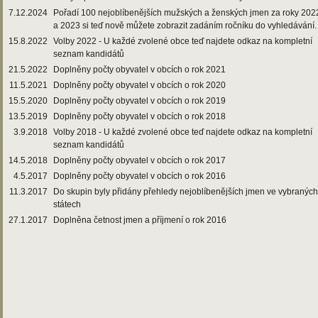
7.12.2024
Pořadí 100 nejoblíbenějších mužských a ženských jmen za roky 202
a 2023 si teď nově můžete zobrazit zadáním ročníku do vyhledávání.
15.8.2022
Volby 2022 - U každé zvolené obce teď najdete odkaz na kompletní
seznam kandidátů
21.5.2022
Doplněny počty obyvatel v obcích o rok 2021
11.5.2021
Doplněny počty obyvatel v obcích o rok 2020
15.5.2020
Doplněny počty obyvatel v obcích o rok 2019
13.5.2019
Doplněny počty obyvatel v obcích o rok 2018
3.9.2018
Volby 2018 - U každé zvolené obce teď najdete odkaz na kompletní
seznam kandidátů
14.5.2018
Doplněny počty obyvatel v obcích o rok 2017
4.5.2017
Doplněny počty obyvatel v obcích o rok 2016
11.3.2017
Do skupin byly přidány přehledy nejoblíbenějších jmen ve vybraných
státech
27.1.2017
Doplněna četnost jmen a příjmení o rok 2016