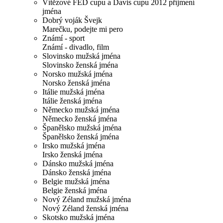
Vítězové FED cupu a Davis cupu 2012 příjmení
jména
Dobrý voják Švejk
Marečku, podejte mi pero
Známí - sport
Známí - divadlo, film
Slovinsko mužská jména
Slovinsko ženská jména
Norsko mužská jména
Norsko ženská jména
Itálie mužská jména
Itálie ženská jména
Německo mužská jména
Německo ženská jména
Španělsko mužská jména
Španělsko ženská jména
Irsko mužská jména
Irsko ženská jména
Dánsko mužská jména
Dánsko ženská jména
Belgie mužská jména
Belgie ženská jména
Nový Zéland mužská jména
Nový Zéland ženská jména
Skotsko mužská jména