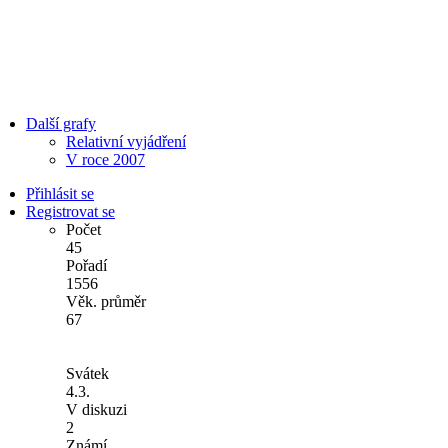
Další grafy
Relativní vyjádření
V roce 2007
Přihlásit se
Registrovat se
Počet
45
Pořadí
1556
Věk. průměr
67
Svátek
4.3.
V diskuzi
2
Známí