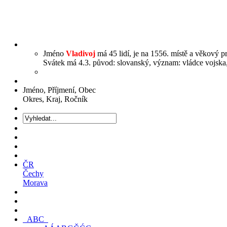
Jméno
Vladivoj
má 45 lidí, je na 1556. místě a věkový pr
Svátek má 4.3. původ: slovanský, význam: vládce vojska, 
Jméno, Příjmení, Obec
Okres, Kraj, Ročník
ČR
Čechy
Morava
ABC