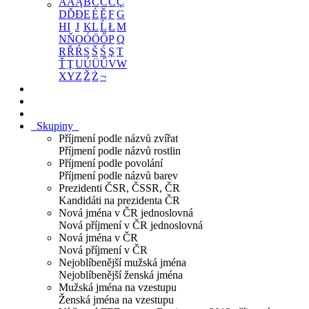
A
Á
Ą
B
C
Č
Ć
Ç
D
Ď
Đ
E
É
Ě
F
G
H
I
J
K
L
Ĺ
Ł
M
N
Ň
O
Ó
Ö
Ő
P
Q
R
Ř
Ŕ
S
Š
Ś
Ş
T
Ť
Ţ
U
Ú
Ü
Ű
V
W
X
Y
Z
Ž
Ż
¬
Skupiny
Příjmení podle názvů zvířat
Příjmení podle názvů rostlin
Příjmení podle povolání
Příjmení podle názvů barev
Prezidenti ČSR, ČSSR, ČR
Kandidáti na prezidenta ČR
Nová jména v ČR jednoslovná
Nová příjmení v ČR jednoslovná
Nová jména v ČR
Nová příjmení v ČR
Nejoblíbenější mužská jména
Nejoblíbenější ženská jména
Mužská jména na vzestupu
Ženská jména na vzestupu