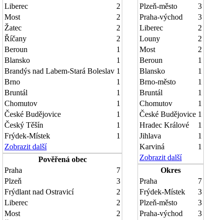
Liberec
2
Plzeň-město
3
Most
2
Praha-východ
3
Žatec
2
Liberec
2
Říčany
2
Louny
2
Beroun
1
Most
2
Blansko
1
Beroun
1
Brandýs nad Labem-Stará Boleslav
1
Blansko
1
Brno
1
Brno-město
1
Bruntál
1
Bruntál
1
Chomutov
1
Chomutov
1
České Budějovice
1
České Budějovice
1
Český Těšín
1
Hradec Králové
1
Frýdek-Místek
1
Jihlava
1
Zobrazit další
Karviná
1
Zobrazit další
Pověřená obec
Praha
7
Okres
Plzeň
3
Praha
7
Frýdlant nad Ostravicí
2
Frýdek-Místek
3
Liberec
2
Plzeň-město
3
Most
2
Praha-východ
3