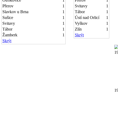
Otrokovice
1
Přerov
1
Přerov
1
Svitavy
1
Slavkov u Brna
1
Tábor
1
Sušice
1
Ústí nad Orlicí
1
Svitavy
1
Vyškov
1
Tábor
1
Zlín
1
Žamberk
1
Skrýt
Skrýt
1
1