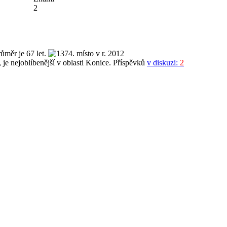
2
ůměr je 67 let.
je nejoblíbenější v oblasti Konice. Příspěvků
v diskuzi:
2