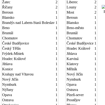
Žatec
2
Liberec
2
Říčany
2
Louny
2
Po
Beroun
1
Most
2
Blansko
1
Beroun
1
Brandýs nad Labem-Stará Boleslav
1
Blansko
1
Brno
1
Brno-město
1
Bruntál
1
Bruntál
1
Chomutov
1
Chomutov
1
České Budějovice
1
České Budějovice
1
Český Těšín
1
Hradec Králové
1
Frýdek-Místek
1
Jihlava
1
Hradec Králové
1
Karviná
1
Jihlava
1
Klatovy
1
Konice
1
Mělník
1
Kralupy nad Vltavou
1
Nový Jičín
1
Nový Jičín
1
Nymburk
1
Nymburk
1
Opava
1
Nýřany
1
Ostrava
1
Opava
1
Plzeň-sever
1
Ostrava
1
Prostějov
1