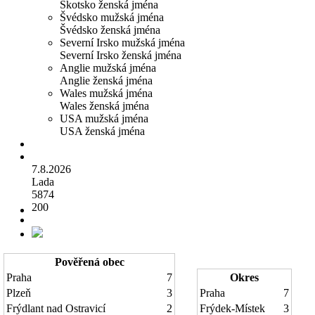
Skotsko ženská jména
Švédsko mužská jména
Švédsko ženská jména
Severní Irsko mužská jména
Severní Irsko ženská jména
Anglie mužská jména
Anglie ženská jména
Wales mužská jména
Wales ženská jména
USA mužská jména
USA ženská jména
7.8.2026
Lada
5874
200
Pověřená obec
Praha
7
Okres
Plzeň
3
Praha
7
Frýdlant nad Ostravicí
2
Frýdek-Místek
3