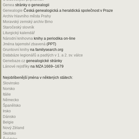
Genea
stránky o genealogii
Genealogie
Česká genealogická a heraldická společnost v Praze
Archiv hlavního města Prahy
Moravský zemský archiv Brno
Staročeský slovník
Liturgický kalendář
Národní knihovna
knihy a periodika on-line
Jména tajemství zbavená
(PPT)
Gruntovní knihy
na familysearch.org
Databáze legionářů a padlých v 1. a 2. sv. válce
Genebaze.cz
genealogické stránky
Lánové rejstříky
na MZA 1669–1679
Nejoblíbenější jména v některých státech:
Slovinsko
Norsko
Itálie
Německo
Španělsko
Irsko
Dánsko
Belgie
Nový Zéland
Skotsko