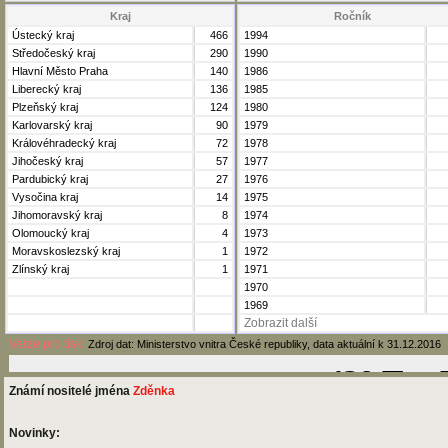
Kraj
Ročník
Ústecký kraj
466
1994
Středočeský kraj
290
1990
Hlavní Město Praha
140
1986
Liberecký kraj
136
1985
Plzeňský kraj
124
1980
Karlovarský kraj
90
1979
Královéhradecký kraj
72
1978
Jihočeský kraj
57
1977
Pardubický kraj
27
1976
Vysočina kraj
14
1975
Jihomoravský kraj
8
1974
Olomoucký kraj
4
1973
Moravskoslezský kraj
1
1972
Zlínský kraj
1
1971
1970
1969
Zobrazit další
Verze pro tisk
Zdroj dat: Ministerstvo vnitra České republiky, data aktuální k 31.12.2016
Známí nositelé jména
Zděnka
Novinky: