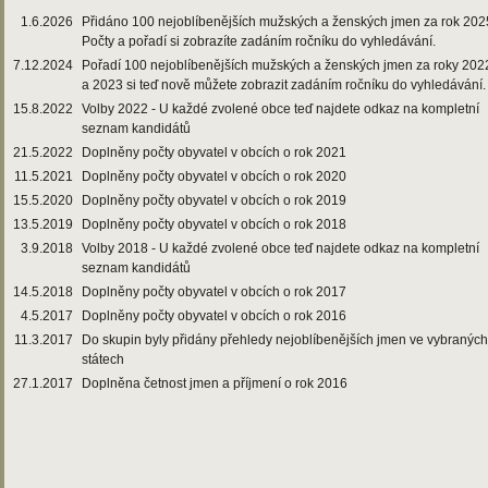
1.6.2026
Přidáno 100 nejoblíbenějších mužských a ženských jmen za rok 202
Počty a pořadí si zobrazíte zadáním ročníku do vyhledávání.
7.12.2024
Pořadí 100 nejoblíbenějších mužských a ženských jmen za roky 202
a 2023 si teď nově můžete zobrazit zadáním ročníku do vyhledávání.
15.8.2022
Volby 2022 - U každé zvolené obce teď najdete odkaz na kompletní
seznam kandidátů
21.5.2022
Doplněny počty obyvatel v obcích o rok 2021
11.5.2021
Doplněny počty obyvatel v obcích o rok 2020
15.5.2020
Doplněny počty obyvatel v obcích o rok 2019
13.5.2019
Doplněny počty obyvatel v obcích o rok 2018
3.9.2018
Volby 2018 - U každé zvolené obce teď najdete odkaz na kompletní
seznam kandidátů
14.5.2018
Doplněny počty obyvatel v obcích o rok 2017
4.5.2017
Doplněny počty obyvatel v obcích o rok 2016
11.3.2017
Do skupin byly přidány přehledy nejoblíbenějších jmen ve vybraných
státech
27.1.2017
Doplněna četnost jmen a příjmení o rok 2016