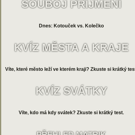
SOUBOJ PŘÍJMENÍ
Dnes: Kotouček vs. Kolečko
KVÍZ MĚSTA A KRAJE
Víte, které město leží ve kterém kraji? Zkuste si krátký tes
KVÍZ SVÁTKY
Víte, kdo má kdy svátek? Zkuste si krátký test.
PŘEHLED MATRIK