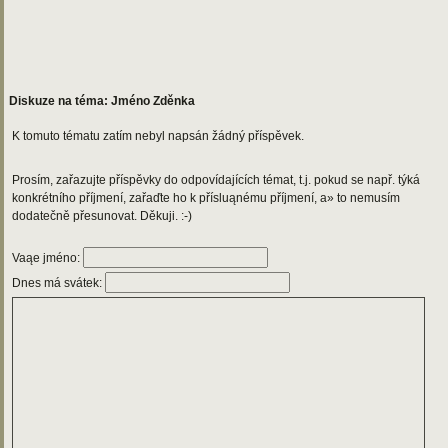
Diskuze na téma: Jméno Zděnka
K tomuto tématu zatím nebyl napsán žádný příspěvek.
Prosím, zařazujte příspěvky do odpovídajících témat, t.j. pokud se např. týká
konkrétního příjmení, zařaďte ho k přísluąnému příjmení, a» to nemusím
dodatečně přesunovat. Děkuji. :-)
Vaąe jméno:
Dnes má svátek: