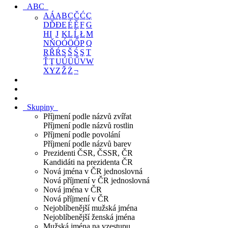
ABC
A
Á
Ą
B
C
Č
Ć
Ç
D
Ď
Đ
E
É
Ě
F
G
H
I
J
K
L
Ĺ
Ł
M
N
Ň
O
Ó
Ö
Ő
P
Q
R
Ř
Ŕ
S
Š
Ś
Ş
T
Ť
Ţ
U
Ú
Ü
Ű
V
W
X
Y
Z
Ž
Ż
¬
Skupiny
Příjmení podle názvů zvířat
Příjmení podle názvů rostlin
Příjmení podle povolání
Příjmení podle názvů barev
Prezidenti ČSR, ČSSR, ČR
Kandidáti na prezidenta ČR
Nová jména v ČR jednoslovná
Nová příjmení v ČR jednoslovná
Nová jména v ČR
Nová příjmení v ČR
Nejoblíbenější mužská jména
Nejoblíbenější ženská jména
Mužská jména na vzestupu