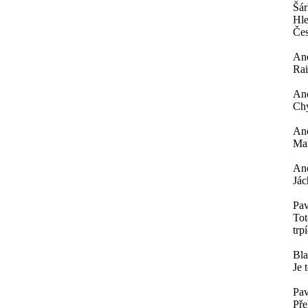
Šá
Hle
Čes
An
Rai
An
Chy
An
Mar
An
Jác
Pav
Tot
trp
Bl
Je 
Pav
Pře