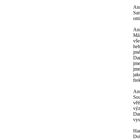
An
Sam
oml
An
Mát
vše
heb
jmé
Dar
jme
jme
jak
fre
An
Sou
vět
výz
Dar
vys
Ha
Dob