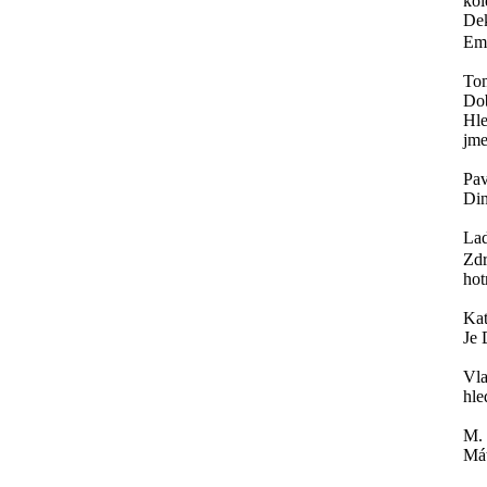
kol
Dek
Ema
To
Do
Hle
jme
Pav
Din
Lad
Zdr
hot
Ka
Je 
Vla
hle
M.
Mát