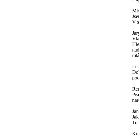
Mic
Jse
V s
Jar
Vla
Hle
nad
mlá
Lep
Dob
poc
Re
Pis
nar
Jan
Jak
To
Kom