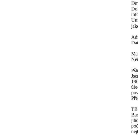
Dm
Dob
inf
Umě
jak
Ad
Dat
Mar
Nen
Pšt
Jse
196
úře
pov
Pře
TB
Baď
jih
poč
nej