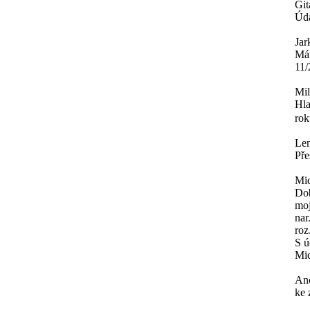
Git
Úda
Jar
Mát
11/
Mi
Hla
rok
Le
Pře
Mi
Dob
moj
nar
roz
S ú
Mi
An
ke 