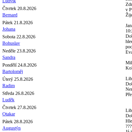
Ludvík
Zdr
Čtvrtek 20.8.2026
v P
Bernard
Žij
Pátek 21.8.2026
Jan
Johana
10:
Dob
Sobota 22.8.2026
hle
Bohuslav
poc
Neděle 23.8.2026
Eva
Sandra
Mi
Pondělí 24.8.2026
Kol
Bartoloměj
Lib
Úterý 25.8.2026
Dob
Radim
Nem
Středa 26.8.2026
Pře
Luděk
Čtvrtek 27.8.2026
Lib
Otakar
Do
Hle
Pátek 28.8.2026
???
Augustýn
Já 