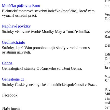
198
Motůčko půjčovna Brno
kon
Elektrické motorové stavební kolečko (motúčko), které vám
Ver
výrazně usnadní práci.
Dob
Napínavé povídky
Stránky věnované tvorbě Moniky May a Tomáše Juráka.
věd
Ra
Gedmatch.info
Děk
Stránky, které Vám pomohou najít shody v rodokmenu s
ostatními uživateli.
Ed
Dob
Genea
ČR
Já 
Genealogické stránky Občanského sdružení Genea.
Vít
Genealogie.cz
Sab
Stránky České genealogické a heraldické společnosti v Praze.
Pav
Mil
Facebook
vám
zná
by 
Naše jména