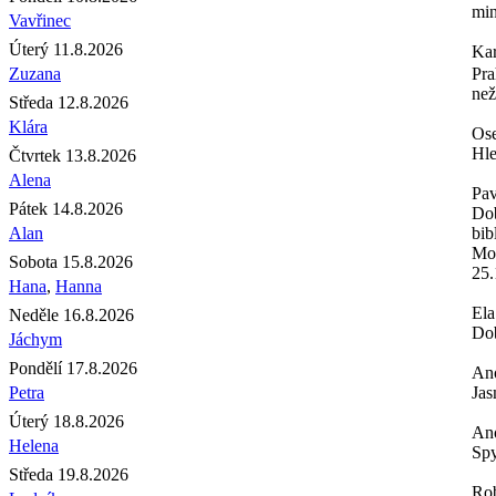
min
Vavřinec
Úterý 11.8.2026
Ka
Zuzana
Pra
než
Středa 12.8.2026
Klára
Os
Hle
Čtvrtek 13.8.2026
Alena
Pav
Pátek 14.8.2026
Dob
Alan
bib
Moh
Sobota 15.8.2026
25.
Hana
,
Hanna
Ela
Neděle 16.8.2026
Dob
Jáchym
Pondělí 17.8.2026
An
Petra
Jas
Úterý 18.8.2026
An
Helena
Spy
Středa 19.8.2026
Rob