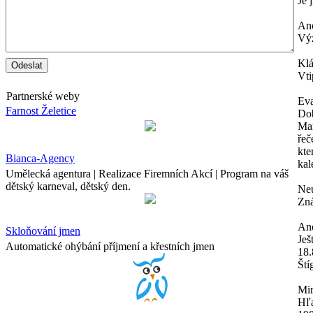
Je 
An
Výz
Kl
Vti
Partnerské weby
Ev
Farnost Želetice
Dob
Mam
řeč
kte
Bianca-Agency
kal
Umělecká agentura | Realizace Firemních Akcí | Program na váš
dětský karneval, dětský den.
Neu
Zná
An
Skloňování jmen
Ješ
Automatické ohýbání příjmení a křestních jmen
18.
Ští
Mir
Hľa