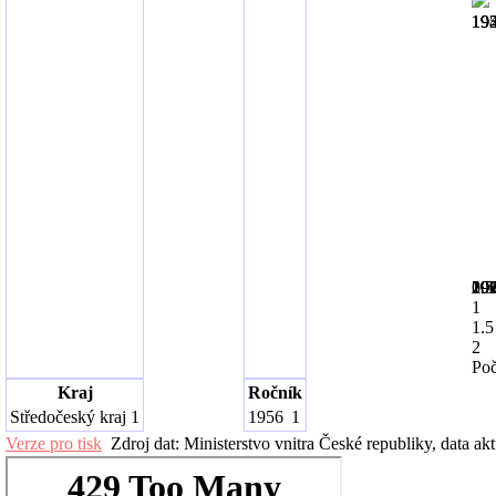
19
19
19
19
19
19
19
19
20
20
20
0.5
1
1.5
2
Poč
Kraj
Ročník
Středočeský kraj
1
1956
1
Verze pro tisk
Zdroj dat: Ministerstvo vnitra České republiky, data ak