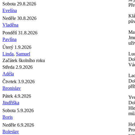
Sobota 29.8.2026
Pře
Evelína
Kl
Neděle 30.8.2026
pův
Vladěna
Mar
Pondělí 31.8.2026
Jme
Pavlína
uži
Úterý 1.9.2026
Linda
,
Samuel
Luc
Dob
Začátek školního roku
Vác
Středa 2.9.2026
Adéla
Lad
Dob
Čtvrtek 3.9.2026
pří
Bronislav
Pátek 4.9.2026
Yve
Jindřiška
Do
Hle
Sobota 5.9.2026
můž
Boris
Hel
Neděle 6.9.2026
Pro
Boleslav