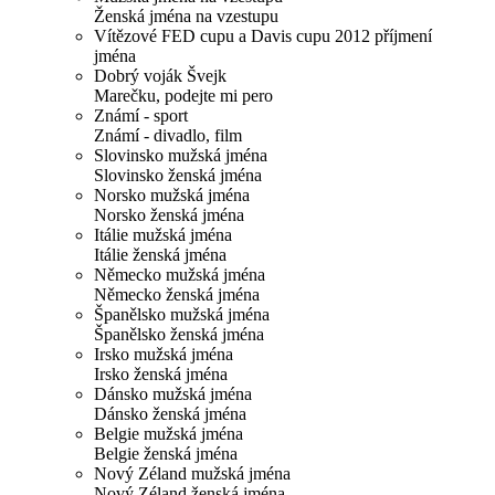
Ženská jména na vzestupu
Vítězové FED cupu a Davis cupu 2012 příjmení
jména
Dobrý voják Švejk
Marečku, podejte mi pero
Známí - sport
Známí - divadlo, film
Slovinsko mužská jména
Slovinsko ženská jména
Norsko mužská jména
Norsko ženská jména
Itálie mužská jména
Itálie ženská jména
Německo mužská jména
Německo ženská jména
Španělsko mužská jména
Španělsko ženská jména
Irsko mužská jména
Irsko ženská jména
Dánsko mužská jména
Dánsko ženská jména
Belgie mužská jména
Belgie ženská jména
Nový Zéland mužská jména
Nový Zéland ženská jména