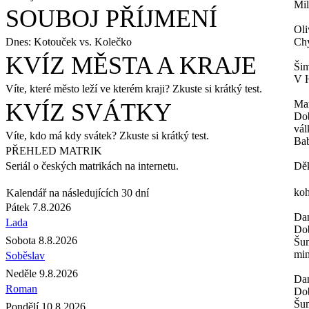
Mil
SOUBOJ PŘÍJMENÍ
Oli
Dnes: Kotouček vs. Kolečko
Chy
KVÍZ MĚSTA A KRAJE
Šim
V H
Víte, které město leží ve kterém kraji? Zkuste si krátký test.
Ma
KVÍZ SVÁTKY
Dob
vál
Víte, kdo má kdy svátek? Zkuste si krátký test.
Bab
PŘEHLED MATRIK
Seriál o českých matrikách na internetu.
Děk
koh
Kalendář na následujících 30 dní
Pátek 7.8.2026
Da
Lada
Dob
Sobota 8.8.2026
Šum
min
Soběslav
Neděle 9.8.2026
Da
Roman
Dob
Šum
Pondělí 10.8.2026