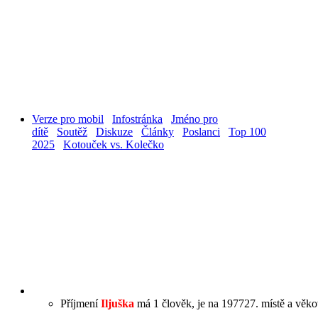
Verze pro mobil
Infostránka
Jméno pro
dítě
Soutěž
Diskuze
Články
Poslanci
Top 100
2025
Kotouček vs. Kolečko
Příjmení
Iljuška
má 1 člověk, je na 197727. místě a věkov