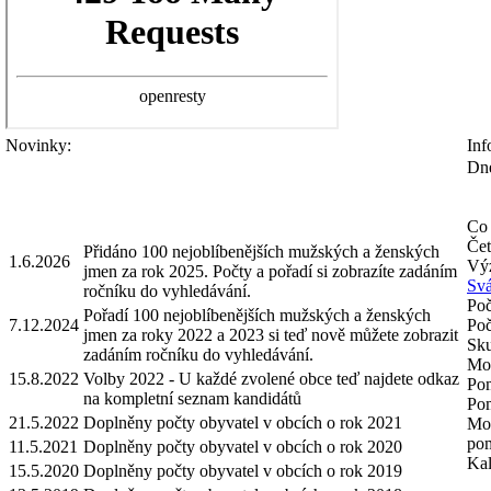
Novinky:
Inf
Dne
Co 
Čet
Přidáno 100 nejoblíbenějších mužských a ženských
1.6.2026
Výz
jmen za rok 2025. Počty a pořadí si zobrazíte zadáním
Svá
ročníku do vyhledávání.
Poč
Pořadí 100 nejoblíbenějších mužských a ženských
7.12.2024
Poč
jmen za roky 2022 a 2023 si teď nově můžete zobrazit
Sku
zadáním ročníku do vyhledávání.
Mož
15.8.2022
Volby 2022 - U každé zvolené obce teď najdete odkaz
Pom
na kompletní seznam kandidátů
Pom
21.5.2022
Doplněny počty obyvatel v obcích o rok 2021
Mož
pom
11.5.2021
Doplněny počty obyvatel v obcích o rok 2020
Kal
15.5.2020
Doplněny počty obyvatel v obcích o rok 2019