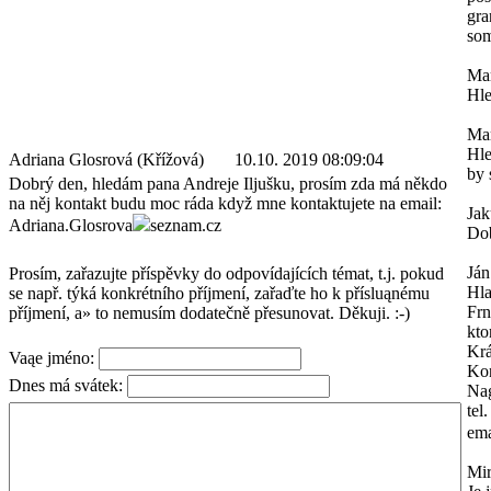
gra
som
Mar
Hle
Mar
Hle
Adriana Glosrová (Křížová)
10.10. 2019 08:09:04
by 
Dobrý den, hledám pana Andreje Iljušku, prosím zda má někdo
na něj kontakt budu moc ráda když mne kontaktujete na email:
Ja
Adriana.Glosrova
seznam.cz
Dob
Ján
Prosím, zařazujte příspěvky do odpovídajících témat, t.j. pokud
Hl
se např. týká konkrétního příjmení, zařaďte ho k přísluąnému
Frn
příjmení, a» to nemusím dodatečně přesunovat. Děkuji. :-)
kto
Krá
Vaąe jméno:
Kon
Dnes má svátek:
Na
tel
ema
Mi