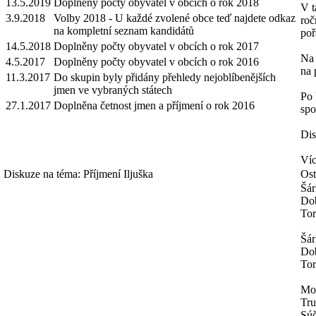
13.5.2019
Doplněny počty obyvatel v obcích o rok 2018
V t
3.9.2018
Volby 2018 - U každé zvolené obce teď najdete odkaz
roč
na kompletní seznam kandidátů
poř
14.5.2018
Doplněny počty obyvatel v obcích o rok 2017
Na 
4.5.2017
Doplněny počty obyvatel v obcích o rok 2016
na 
11.3.2017
Do skupin byly přidány přehledy nejoblíbenějších
jmen ve vybraných státech
Po 
27.1.2017
Doplněna četnost jmen a příjmení o rok 2016
spo
Dis
Víc
Diskuze na téma: Příjmení Iljuška
Ost
Šár
Dob
Tor
Šár
Dob
Tor
Mo
Tru
Súč