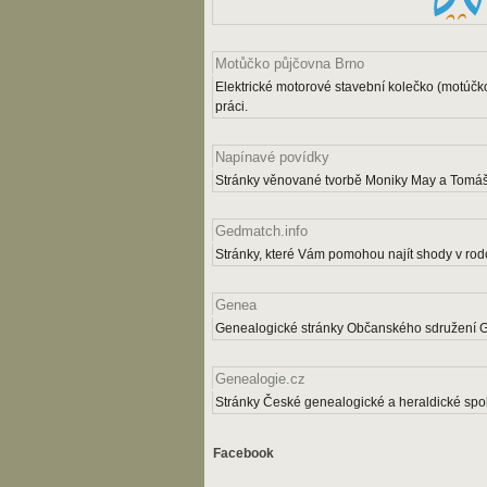
Motůčko půjčovna Brno
Elektrické motorové stavební kolečko (motúčk
práci.
Napínavé povídky
Stránky věnované tvorbě Moniky May a Tomáš
Gedmatch.info
Stránky, které Vám pomohou najít shody v rodo
Genea
Genealogické stránky Občanského sdružení 
Genealogie.cz
Stránky České genealogické a heraldické spol
Facebook