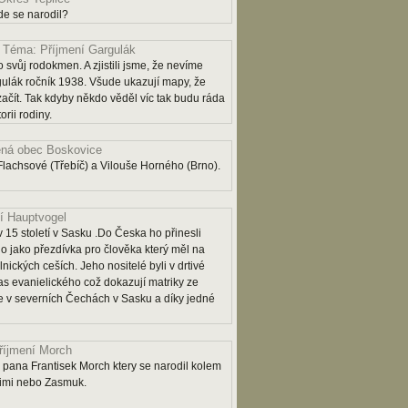
e se narodil?
Téma: Příjmení Gargulák
 svůj rodokmen. A zjistili jsme, že nevíme
lák ročník 1938. Všude ukazují mapy, že
 začít. Tak kdyby někdo věděl víc tak budu ráda
rii rodiny.
ná obec Boskovice
lachsové (Třebíč) a Vilouše Horného (Brno).
í Hauptvogel
 15 století v Sasku .Do Česka ho přinesli
o jako přezdívka pro člověka který měl na
lnických ceších. Jeho nositelé byli v drtivé
as evanielického což dokazují matriky ze
 je v severních Čechách v Sasku a díky jedné
říjmení Morch
pana Frantisek Morch ktery se narodil kolem
rimi nebo Zasmuk.