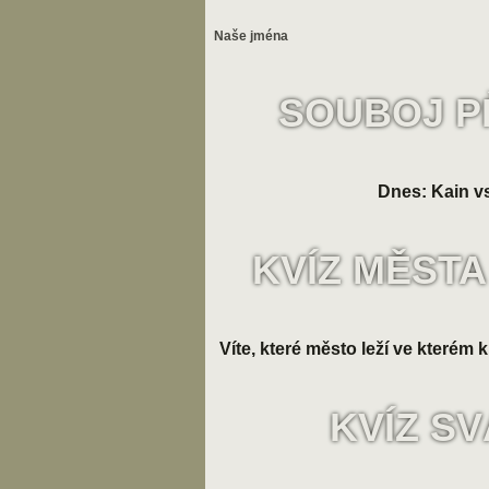
Naše jména
SOUBOJ P
Dnes: Kain vs
KVÍZ MĚSTA
Víte, které město leží ve kterém k
KVÍZ S