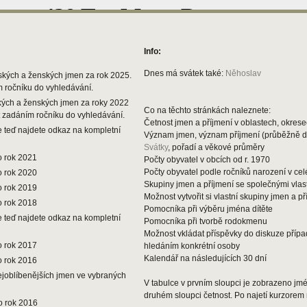
Info:
Dnes má svátek také:
Něhoslav
ských a ženských jmen za rok 2025.
m ročníku do vyhledávání.
kých a ženských jmen za roky 2022
Co na těchto stránkách naleznete:
t zadáním ročníku do vyhledávání.
Četnost jmen a příjmení v oblastech, okresec
 teď najdete odkaz na kompletní
Význam jmen, význam příjmení (průběžně 
Svátky
, pořadí a věkové průměry
o rok 2021
Počty obyvatel v obcích od r. 1970
Počty obyvatel podle ročníků narození v ce
o rok 2020
Skupiny jmen a příjmení se společnými vlas
o rok 2019
Možnost vytvořit si vlastní skupiny jmen a př
o rok 2018
Pomocníka při výběru jména dítěte
 teď najdete odkaz na kompletní
Pomocníka při tvorbě rodokmenu
Možnost vkládat příspěvky do diskuze příp
o rok 2017
hledáním konkrétní osoby
Kalendář na následujících 30 dní
o rok 2016
ejoblíbenějších jmen ve vybraných
V tabulce v prvním sloupci je zobrazeno jmén
druhém sloupci četnost. Po najetí kurzorem 
o rok 2016