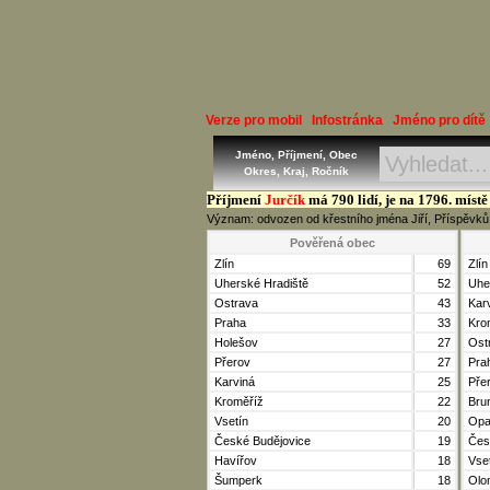
Verze pro mobil
Infostránka
Jméno pro dítě
Jméno, Příjmení, Obec
Okres, Kraj, Ročník
Příjmení
Jurčík
má 790 lidí, je na 1796. místě
Význam: odvozen od křestního jména Jiří, Příspěvk
Pověřená obec
Zlín
69
Zlín
Uherské Hradiště
52
Uhe
Ostrava
43
Kar
Praha
33
Kro
Holešov
27
Ost
Přerov
27
Pra
Karviná
25
Pře
Kroměříž
22
Brun
Vsetín
20
Opa
České Budějovice
19
Čes
Havířov
18
Vse
Šumperk
18
Olo