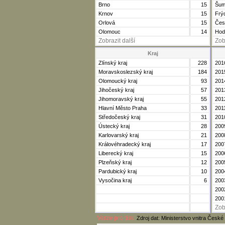
Brno
15
Šum
Krnov
15
Frý
Orlová
15
Čes
Olomouc
14
Hod
Zobrazit další
Zob
Kraj
Zlínský kraj
228
201
Moravskoslezský kraj
184
201
Olomoucký kraj
93
201
Jihočeský kraj
57
201
Jihomoravský kraj
55
201
Hlavní Město Praha
33
201
Středočeský kraj
31
201
Ústecký kraj
28
200
Karlovarský kraj
21
200
Královéhradecký kraj
17
200
Liberecký kraj
15
200
Plzeňský kraj
12
200
Pardubický kraj
10
200
Vysočina kraj
6
200
200
200
Zob
Verze pro tisk
Zdroj dat: Ministerstvo vnitra České 