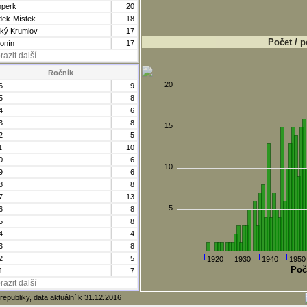
perk
20
dek-Místek
18
ký Krumlov
17
Počet / p
onín
17
razit další
Ročník
20
6
9
5
8
4
6
3
8
15
2
5
1
10
0
6
10
9
6
8
8
7
13
5
6
8
5
8
4
4
3
8
2
5
1920
1930
1940
1950
Poč
1
7
razit další
republiky, data aktuální k 31.12.2016