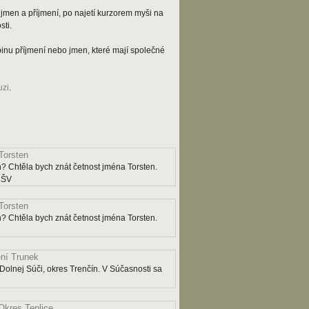
jmen a příjmení, po najetí kurzorem myši na
ti.
kupinu příjmení nebo jmen, které mají společné
uzi
.
Torsten
? Chtěla bych znát četnost jména Torsten.
y ŠV
Torsten
? Chtěla bych znát četnost jména Torsten.
ní Trunek
Dolnej Súči, okres Trenčín. V Súčasnosti sa
Okres Teplice