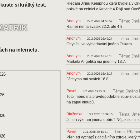
Hledám Jiřinu Kempnou která bydlela v Orl
uste si krátký test.
polské na celnici v Karviné 4 Ráji nad Ove
Anonym
Téma: Jmén
22.2.2026 04:55:59
MATRIK
Rainer nemá svátek 22.2. ale 4.8.
Anonym
Téma: Jmé
20.2.2026 16:49:24
Chybí tu ve vyhledávání jméno Oskara
ách na internetu.
Anonym
Téma: Jmén
20.2.2026 16:46:15
Markéta Angelika má jmeniny 13.7.
Anonym
Téma: Jmé
026
20.2.2026 16:42:17
Jáchyma má svátek 16.8.
Pavel
Téma: Jméno B
6.2.2026 19:22:36
026
Toto jméno má pravděpodobně souvislost s 
na zápal kloubů.
Blaženka
Téma: Jmén
3.2.2026 10:39:15
026
Je ten význam jména dobře? Nějak se mi to
Pavel
Téma: Příjmen
21.1.2026 20:14:41
026
Přehled vychází z oficiálního zdroje, kter