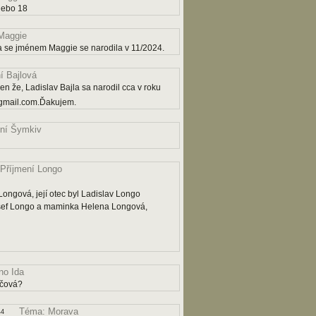
nebo 18
Maggie
a se jménem Maggie se narodila v 11/2024.
í Bajlová
n že, Ladislav Bajla sa narodil cca v roku
gmail.com.Ďakujem.
ní Šymkiv
Příjmení Longo
ngová, její otec byl Ladislav Longo
osef Longo a maminka Helena Longová,
o Ida
ičová?
Téma: Morava
44