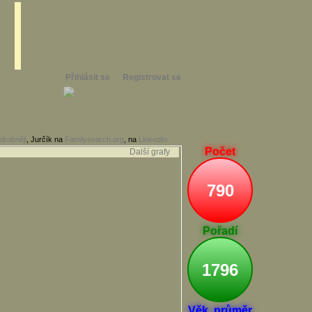
Přihlásit se
Registrovat se
drobněji
, Jurčík na
Familysearch.org
, na
LinkedIn
Počet
Další grafy
790
Pořadí
1796
Věk. průměr