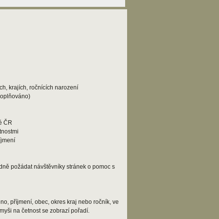
h, krajích, ročnících narození
doplňováno)
lé ČR
tnostmi
íjmení
adně požádat návštěvníky stránek o pomoc s
o, příjmení, obec, okres kraj nebo ročník, ve
myši na četnost se zobrazí pořadí.