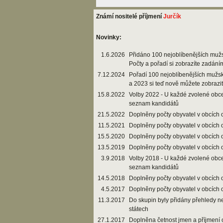
Známí nositelé příjmení
Jurčík
Novinky:
1.6.2026
Přidáno 100 nejoblíbenějších muž
Počty a pořadí si zobrazíte zadání
7.12.2024
Pořadí 100 nejoblíbenějších mužs
a 2023 si teď nově můžete zobrazi
15.8.2022
Volby 2022 - U každé zvolené obce
seznam kandidátů
21.5.2022
Doplněny počty obyvatel v obcích 
11.5.2021
Doplněny počty obyvatel v obcích 
15.5.2020
Doplněny počty obyvatel v obcích 
13.5.2019
Doplněny počty obyvatel v obcích 
3.9.2018
Volby 2018 - U každé zvolené obce
seznam kandidátů
14.5.2018
Doplněny počty obyvatel v obcích 
4.5.2017
Doplněny počty obyvatel v obcích 
11.3.2017
Do skupin byly přidány přehledy n
státech
27.1.2017
Doplněna četnost jmen a příjmení 