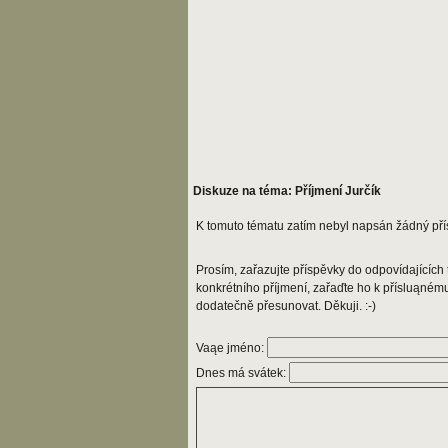
Diskuze na téma: Příjmení Jurčík
K tomuto tématu zatím nebyl napsán žádný pří
Prosím, zařazujte příspěvky do odpovídajících t
konkrétního příjmení, zařaďte ho k přísluąném
dodatečně přesunovat. Děkuji. :-)
Vaąe jméno:
Dnes má svátek: