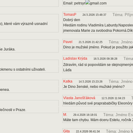
Email: petrsyr
gmail.com
TomasP
Téma: Příj
24.5.2026 15:48:37
Dobrý den
o), které vám výrazně usnadní
Hledám rodinu Vladimíra Laburdy.Naposle
jmenovala Marie za svobodna Pokorná.Díky
Pavel
Téma: Jméno
21.5.2026 21:42:25
Dino je mužské jméno. Pokud je použito ja
e Juráka.
Ladislav Krýda
Téma:
16.5.2026 09:38:28
Zdravím, rád si popovídám se stejnojmenými
kmenu s ostatními uživateli.
Láďa
Katka
Téma: Jméno
14.5.2026 15:23:26
Je Dino ženské, nebo mužské jméno?
Genea.
Vlasta Janošťáková
12.5.2026 11:04:23
hledám původ své praprababičky Eleonóry
ečnosti v Praze.
M.
Téma: Jméno Es
29.4.2026 16:18:01
Máte tam chybu. Mám dceru Estelu, ročník 
Gita
Téma: Jméno M
22.4.2026 06:41:34