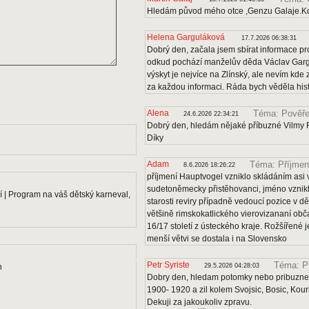
Hledám původ mého otce ,Genzu Galaje.Kd
Helena Garguláková
17.7.2026 06:38:31
Dobrý den, začala jsem sbírat informace pro
odkud pochází manželův děda Václav Gargu
výskyt je nejvíce na Zlínský, ale nevím kde
za každou informaci. Ráda bych věděla histo
Alena
Téma: Pověře
24.6.2026 22:34:21
Dobrý den, hledám nějaké příbuzné Vilmy F
Díky
Adam
Téma: Příjmen
8.6.2026 18:26:22
příjmení Hauptvogel vzniklo skládáním asi v
sudetoněmecky přistěhovanci, jméno vznikl
 | Program na váš dětský karneval,
starosti reviry případně vedoucí pozice v dě
většině rimskokatlického vierovizananí obč
16/17 století z ústeckého kraje. Rožšířené
menší větvi se dostala i na Slovensko
Petr Syriste
Téma: P
n
29.5.2026 04:28:03
Dobry den, hledam potomky nebo pribuzne 
1900- 1920 a zil kolem Svojsic, Bosic, Kou
Dekuji za jakoukoliv zpravu.