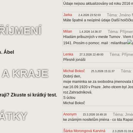
Údaje nejsou aktualizovány od roku 2016 
Jarka
Téma: Jméno 
2.4.2026 23:52:03
Máte špatné a neúplné údaje Další holčičk
ŘÍJMENÍ
Milan
Téma: Příjmen
1.4.2026 14:36:37
Hladám príbuzných v meste Turnov . Viem le
1941. Prosím o pomoc. mail : milanfisan
. Ábel
Lenka
Téma: Příjme
27.3.2026 22:49:00
Přesně jonáši
 A KRAJE
Michal Bokoč
Téma: 
25.3.2026 15:11:37
Dobrý den,
moje maminka se za svobodna jmenovala Lo
nar.16.09.1920 v Praze. Jeho otcem byl J
roz.Zahradníková.
raji? Zkuste si krátký test.
S úctou
Michal Bokoč
VÁTKY
Anonym
Téma: Jmén
15.3.2026 16:49:16
ke známým nositelům jména - co Ida Rapa
Šárka Morongová Karviná
2.3.2026 01:33: