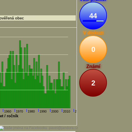
44
ověřená obec
V diskuzi
0
Známí
2
1960
1970
1980
1990
2000
2010
2020
et / ročník
pavel@jandora.cz