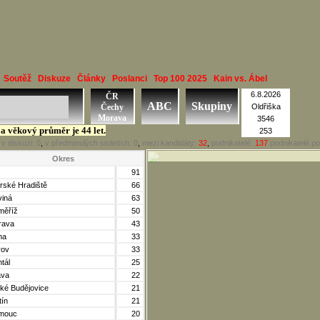
Soutěž
Diskuze
Články
Poslanci
Top 100 2025
Kain vs. Ábel
6.8.2026
ČR
ABC
Skupiny
Čechy
Oldřiška
Morava
3546
 a věkový průměr je 44 let.
253
ů
v diskuzi:
0
,
v předminulých stoletích:
0
,
mezi kandidáty:
32
,
podnikatelé:
137
podnikatelé po
Okres
91
rské Hradiště
66
viná
63
měříž
50
rava
43
ha
33
rov
33
tál
25
va
22
ké Budějovice
21
tín
21
mouc
20