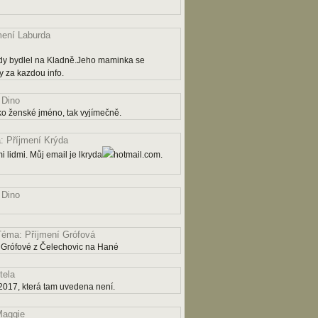
mení Laburda
dy bydlel na Kladně.Jeho maminka se
 za kazdou info.
 Dino
ko ženské jméno, tak vyjímečně.
 Příjmení Krýda
 lidmi. Můj email je lkryda
hotmail.com.
 Dino
Téma: Příjmení Grófová
 Grófové z Čelechovic na Hané
tela
2017, která tam uvedena není.
aggie