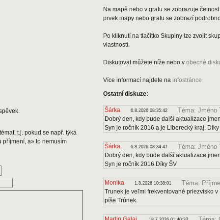
Na mapě nebo v grafu se zobrazuje četnost 
prvek mapy nebo grafu se zobrazí podrobnos
Po kliknutí na tlačítko Skupiny lze zvolit s
vlastnosti.
Diskutovat můžete níže nebo v
obecné disk
Více informací najdete na
infostránce
Ostatní diskuze:
Šárka
Téma: Jméno 
spěvek.
6.8.2026 08:35:42
Dobrý den, kdy bude další aktualizace jmen
Syn je ročník 2016 a je Liberecký kraj. Dík
émat, t.j. pokud se např. týká
u příjmení, a» to nemusím
Šárka
Téma: Jméno 
6.8.2026 08:34:47
Dobrý den, kdy bude další aktualizace jmen
Syn je ročník 2016.Díky ŠV
Monika
Téma: Příjme
1.8.2026 10:38:01
Trunek je veľmi frekventované priezvisko v 
píše Trúnek.
Martin Galaj
Téma: 
18.7.2026 01:40:33