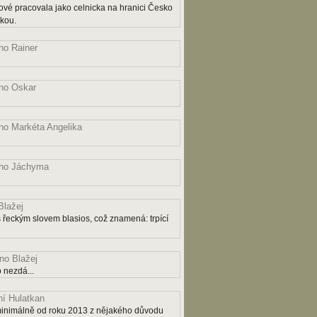
ové pracovala jako celnicka na hranici Česko
čkou.
o Rainer
no Oskar
o Markéta Angelika
no Jáchyma
lažej
řeckým slovem blasios, což znamená: trpící
o Blažej
 nezdá...
í Hulatkan
ý minimálně od roku 2013 z nějakého důvodu