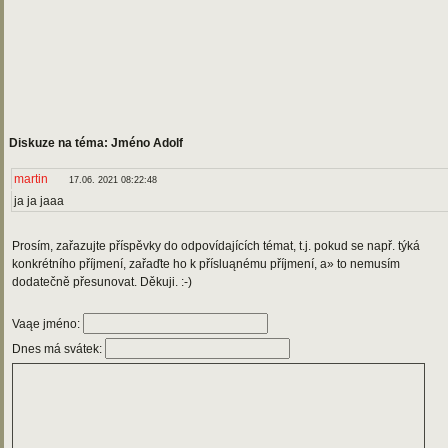
Diskuze na téma: Jméno Adolf
martin
17.06. 2021 08:22:48
ja ja jaaa
Prosím, zařazujte příspěvky do odpovídajících témat, t.j. pokud se např. týká
konkrétního příjmení, zařaďte ho k přísluąnému příjmení, a» to nemusím
dodatečně přesunovat. Děkuji. :-)
Vaąe jméno:
Dnes má svátek: