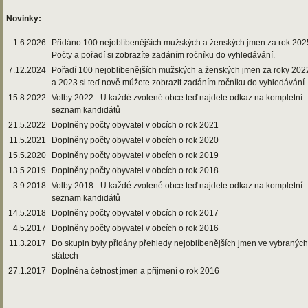
Novinky:
1.6.2026
Přidáno 100 nejoblíbenějších mužských a ženských jmen za rok 202
Počty a pořadí si zobrazíte zadáním ročníku do vyhledávání.
7.12.2024
Pořadí 100 nejoblíbenějších mužských a ženských jmen za roky 202
a 2023 si teď nově můžete zobrazit zadáním ročníku do vyhledávání.
15.8.2022
Volby 2022 - U každé zvolené obce teď najdete odkaz na kompletní
seznam kandidátů
21.5.2022
Doplněny počty obyvatel v obcích o rok 2021
11.5.2021
Doplněny počty obyvatel v obcích o rok 2020
15.5.2020
Doplněny počty obyvatel v obcích o rok 2019
13.5.2019
Doplněny počty obyvatel v obcích o rok 2018
3.9.2018
Volby 2018 - U každé zvolené obce teď najdete odkaz na kompletní
seznam kandidátů
14.5.2018
Doplněny počty obyvatel v obcích o rok 2017
4.5.2017
Doplněny počty obyvatel v obcích o rok 2016
11.3.2017
Do skupin byly přidány přehledy nejoblíbenějších jmen ve vybraných
státech
27.1.2017
Doplněna četnost jmen a příjmení o rok 2016