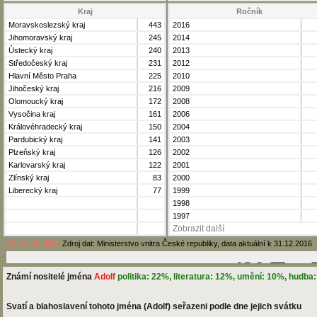
Kraj
Ročník
Moravskoslezský kraj
443
2016
Jihomoravský kraj
245
2014
Ústecký kraj
240
2013
Středočeský kraj
231
2012
Hlavní Město Praha
225
2010
Jihočeský kraj
216
2009
Olomoucký kraj
172
2008
Vysočina kraj
161
2006
Královéhradecký kraj
150
2004
Pardubický kraj
141
2003
Plzeňský kraj
126
2002
Karlovarský kraj
122
2001
Zlínský kraj
83
2000
Liberecký kraj
77
1999
1998
1997
Zobrazit další
Verze pro tisk
Zdroj dat: Ministerstvo vnitra České republiky, data aktuální k 31.12.2016
Známí nositelé jména
Adolf
politika: 22%, literatura: 12%, umění: 10%, hudba:
Svatí a blahoslavení tohoto jména (Adolf) seřazeni podle dne jejich svátku