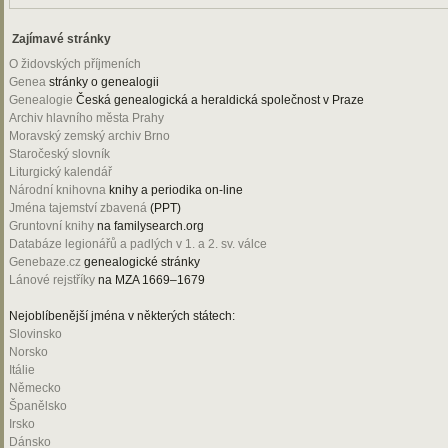
Zajímavé stránky
O židovských příjmeních
Genea
stránky o genealogii
Genealogie
Česká genealogická a heraldická společnost v Praze
Archiv hlavního města Prahy
Moravský zemský archiv Brno
Staročeský slovník
Liturgický kalendář
Národní knihovna
knihy a periodika on-line
Jména tajemství zbavená
(PPT)
Gruntovní knihy
na familysearch.org
Databáze legionářů a padlých v 1. a 2. sv. válce
Genebaze.cz
genealogické stránky
Lánové rejstříky
na MZA 1669–1679
Nejoblíbenější jména v některých státech:
Slovinsko
Norsko
Itálie
Německo
Španělsko
Irsko
Dánsko