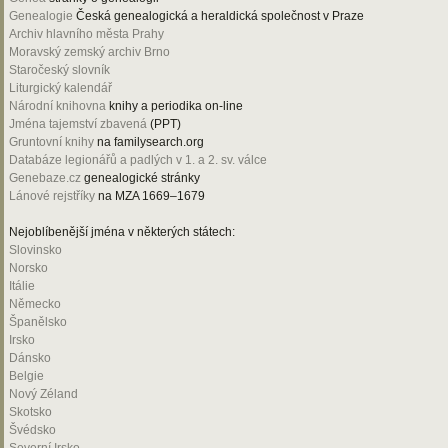
Genealogie
Česká genealogická a heraldická společnost v Praze
Archiv hlavního města Prahy
Moravský zemský archiv Brno
Staročeský slovník
Liturgický kalendář
Národní knihovna
knihy a periodika on-line
Jména tajemství zbavená
(PPT)
Gruntovní knihy
na familysearch.org
Databáze legionářů a padlých v 1. a 2. sv. válce
Genebaze.cz
genealogické stránky
Lánové rejstříky
na MZA 1669–1679
Nejoblíbenější jména v některých státech:
Slovinsko
Norsko
Itálie
Německo
Španělsko
Irsko
Dánsko
Belgie
Nový Zéland
Skotsko
Švédsko