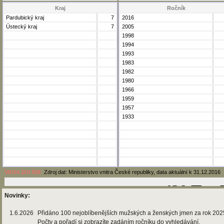
Kraj
Ročník
Pardubický kraj
7
2016
Ústecký kraj
7
2005
1998
1994
1993
1983
1982
1980
1966
1959
1957
1933
Verze pro tisk
Zdroj dat: Ministerstvo vnitra České republiky, data aktuální k 31.12.2016
Novinky:
1.6.2026
Přidáno 100 nejoblíbenějších mužských a ženských jmen za rok 202
Počty a pořadí si zobrazíte zadáním ročníku do vyhledávání.