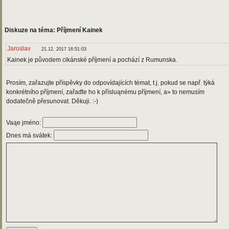
Diskuze na téma: Příjmení Kainek
Jaroslav
21.12. 2017 16:51:03
Kainek je původem cikánské příjmení a pochází z Rumunska.
Prosím, zařazujte příspěvky do odpovídajících témat, t.j. pokud se např. týká
konkrétního příjmení, zařaďte ho k přísluąnému příjmení, a» to nemusím
dodatečně přesunovat. Děkuji. :-)
Vaąe jméno:
Dnes má svátek: