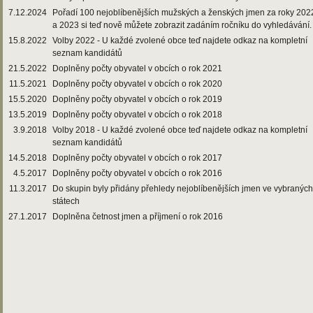
7.12.2024
Pořadí 100 nejoblíbenějších mužských a ženských jmen za roky 202
a 2023 si teď nově můžete zobrazit zadáním ročníku do vyhledávání.
15.8.2022
Volby 2022 - U každé zvolené obce teď najdete odkaz na kompletní
seznam kandidátů
21.5.2022
Doplněny počty obyvatel v obcích o rok 2021
11.5.2021
Doplněny počty obyvatel v obcích o rok 2020
15.5.2020
Doplněny počty obyvatel v obcích o rok 2019
13.5.2019
Doplněny počty obyvatel v obcích o rok 2018
3.9.2018
Volby 2018 - U každé zvolené obce teď najdete odkaz na kompletní
seznam kandidátů
14.5.2018
Doplněny počty obyvatel v obcích o rok 2017
4.5.2017
Doplněny počty obyvatel v obcích o rok 2016
11.3.2017
Do skupin byly přidány přehledy nejoblíbenějších jmen ve vybraných
státech
27.1.2017
Doplněna četnost jmen a příjmení o rok 2016