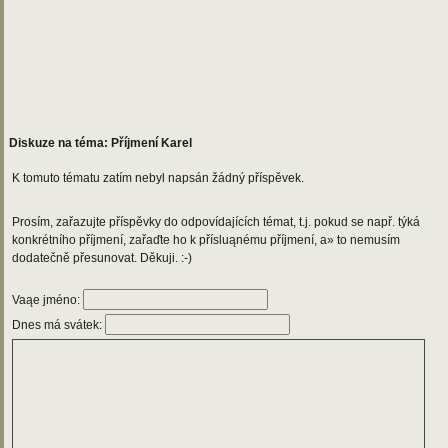
Diskuze na téma: Příjmení Karel
K tomuto tématu zatím nebyl napsán žádný příspěvek.
Prosím, zařazujte příspěvky do odpovídajících témat, t.j. pokud se např. týká
konkrétního příjmení, zařaďte ho k přísluąnému příjmení, a» to nemusím
dodatečně přesunovat. Děkuji. :-)
Vaąe jméno:
Dnes má svátek: