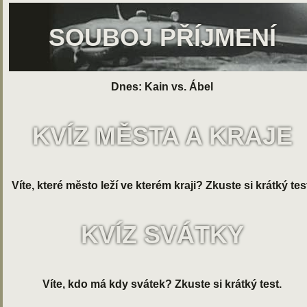
SOUBOJ PŘÍJMENÍ
Dnes: Kain vs. Ábel
KVÍZ MĚSTA A KRAJE
Víte, které město leží ve kterém kraji? Zkuste si krátký tes
KVÍZ SVÁTKY
Víte, kdo má kdy svátek? Zkuste si krátký test.