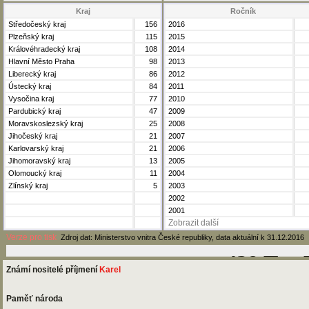
Kraj
Ročník
Středočeský kraj
156
2016
Plzeňský kraj
115
2015
Královéhradecký kraj
108
2014
Hlavní Město Praha
98
2013
Liberecký kraj
86
2012
Ústecký kraj
84
2011
Vysočina kraj
77
2010
Pardubický kraj
47
2009
Moravskoslezský kraj
25
2008
Jihočeský kraj
21
2007
Karlovarský kraj
21
2006
Jihomoravský kraj
13
2005
Olomoucký kraj
11
2004
Zlínský kraj
5
2003
2002
2001
Zobrazit další
Verze pro tisk
Zdroj dat: Ministerstvo vnitra České republiky, data aktuální k 31.12.2016
Známí nositelé příjmení
Karel
Paměť národa