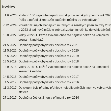
Novinky:
1.6.2026
Přidáno 100 nejoblíbenějších mužských a ženských jmen za rok 202
Počty a pořadí si zobrazíte zadáním ročníku do vyhledávání.
7.12.2024
Pořadí 100 nejoblíbenějších mužských a ženských jmen za roky 202
a 2023 si teď nově můžete zobrazit zadáním ročníku do vyhledávání.
15.8.2022
Volby 2022 - U každé zvolené obce teď najdete odkaz na kompletní
seznam kandidátů
21.5.2022
Doplněny počty obyvatel v obcích o rok 2021
11.5.2021
Doplněny počty obyvatel v obcích o rok 2020
15.5.2020
Doplněny počty obyvatel v obcích o rok 2019
13.5.2019
Doplněny počty obyvatel v obcích o rok 2018
3.9.2018
Volby 2018 - U každé zvolené obce teď najdete odkaz na kompletní
seznam kandidátů
14.5.2018
Doplněny počty obyvatel v obcích o rok 2017
4.5.2017
Doplněny počty obyvatel v obcích o rok 2016
11.3.2017
Do skupin byly přidány přehledy nejoblíbenějších jmen ve vybraných
státech
27.1.2017
Doplněna četnost jmen a příjmení o rok 2016