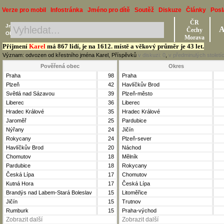
Verze pro mobil
Infostránka
Jméno pro dítě
Soutěž
Diskuze
Články
Posl
ČR
Jméno, Příjmení, Obec
A
Čechy
Okres, Kraj, Ročník
Morava
Příjmení
Karel
má 867 lidí, je na 1612. místě a věkový průměr je 43 let.
Význam: odvozen od křestního jména Karel, Příspěvků
v diskuzi:
0
,
v předminulých století
Pověřená obec
Okres
Praha
98
Praha
Plzeň
42
Havlíčkův Brod
Světlá nad Sázavou
39
Plzeň-město
Liberec
36
Liberec
Hradec Králové
35
Hradec Králové
Jaroměř
25
Pardubice
Nýřany
24
Jičín
Rokycany
24
Plzeň-sever
Havlíčkův Brod
20
Náchod
Chomutov
18
Mělník
Pardubice
18
Rokycany
Česká Lípa
17
Chomutov
Kutná Hora
17
Česká Lípa
Brandýs nad Labem-Stará Boleslav
15
Litoměřice
Jičín
15
Trutnov
Rumburk
15
Praha-východ
Zobrazit další
Zobrazit další