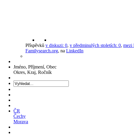
Příspěvků
v diskuzi:
0
,
v předminulých stoletích:
0
,
mezi 
Familysearch.org
, na
LinkedIn
Jméno, Příjmení, Obec
Okres, Kraj, Ročník
ČR
Čechy
Morava