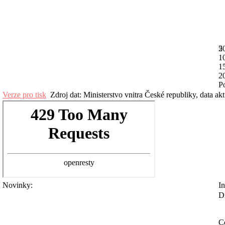
2
5
1
1
2
Po
Verze pro tisk
Zdroj dat: Ministerstvo vnitra České republiky, data ak
Novinky:
In
D
Co