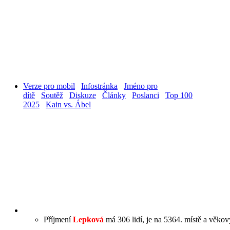
Verze pro mobil
Infostránka
Jméno pro
dítě
Soutěž
Diskuze
Články
Poslanci
Top 100
2025
Kain vs. Ábel
Příjmení
Lepková
má 306 lidí, je na 5364. místě a věkový