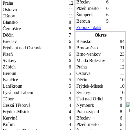
Břeclav
6
Praha
12
Plzeň-město
6
Ostrava
11
Šumperk
6
Tišnov
11
Beroun
5
Blansko
8
Zobrazit další
Černošice
8
Děčín
7
Okres
Břeclav
6
Blansko
84
Frýdlant nad Ostravicí
6
Brno-město
31
Plzeň
6
Brno-venkov
23
Svitavy
6
Mladá Boleslav
12
Zábřeh
6
Praha
12
Beroun
5
Ostrava
11
Ivančice
5
Děčín
10
Lanškroun
5
Frýdek-Místek
10
Lysá nad Labem
5
Svitavy
10
Tábor
5
Ústí nad Orlicí
9
Česká Třebová
4
Nymburk
8
P
Frýdek-Místek
4
Praha-západ
8
Karviná
4
Břeclav
6
Kuřim
4
Plzeň-město
6