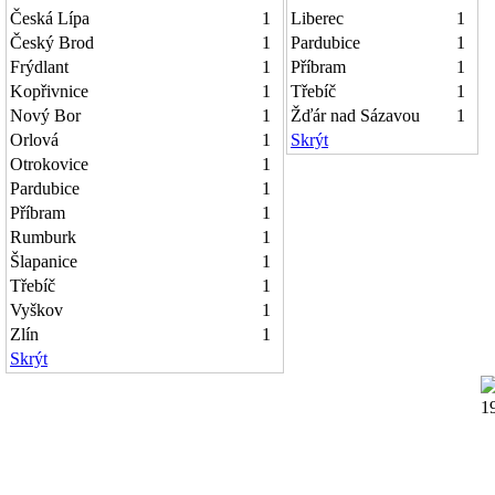
Česká Lípa
1
Liberec
1
Český Brod
1
Pardubice
1
Frýdlant
1
Příbram
1
Kopřivnice
1
Třebíč
1
Nový Bor
1
Žďár nad Sázavou
1
Orlová
1
Skrýt
Otrokovice
1
Pardubice
1
Příbram
1
Rumburk
1
Šlapanice
1
Třebíč
1
Vyškov
1
Zlín
1
Skrýt
1