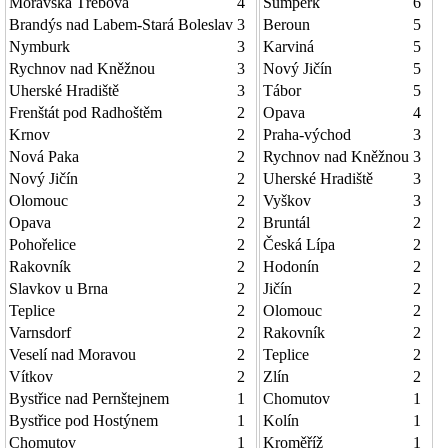
Moravská Třebová
4
Šumperk
6
Brandýs nad Labem-Stará Boleslav
3
Beroun
5
Nymburk
3
Karviná
5
Rychnov nad Kněžnou
3
Nový Jičín
5
Uherské Hradiště
3
Tábor
5
Frenštát pod Radhoštěm
2
Opava
4
Krnov
2
Praha-východ
3
Nová Paka
2
Rychnov nad Kněžnou
3
Nový Jičín
2
Uherské Hradiště
3
Olomouc
2
Vyškov
3
Opava
2
Bruntál
2
Pohořelice
2
Česká Lípa
2
Rakovník
2
Hodonín
2
Slavkov u Brna
2
Jičín
2
Teplice
2
Olomouc
2
Varnsdorf
2
Rakovník
2
Veselí nad Moravou
2
Teplice
2
Vítkov
2
Zlín
2
Bystřice nad Pernštejnem
1
Chomutov
1
Bystřice pod Hostýnem
1
Kolín
1
Chomutov
1
Kroměříž
1