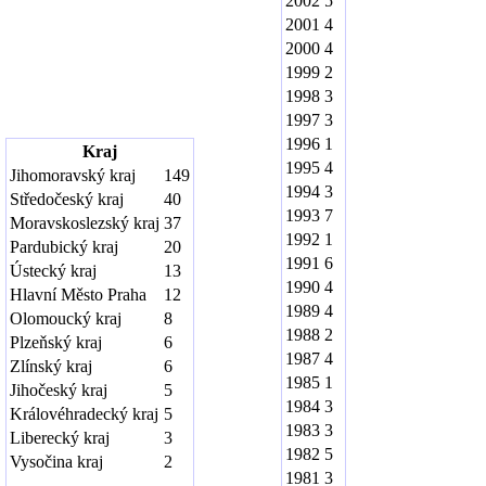
2002
5
2001
4
2000
4
1999
2
1998
3
1997
3
1996
1
Kraj
1995
4
Jihomoravský kraj
149
1994
3
Středočeský kraj
40
1993
7
Moravskoslezský kraj
37
1992
1
Pardubický kraj
20
1991
6
Ústecký kraj
13
1990
4
Hlavní Město Praha
12
1989
4
Olomoucký kraj
8
1988
2
Plzeňský kraj
6
1987
4
Zlínský kraj
6
1985
1
Jihočeský kraj
5
1984
3
Královéhradecký kraj
5
1983
3
Liberecký kraj
3
1982
5
Vysočina kraj
2
1981
3