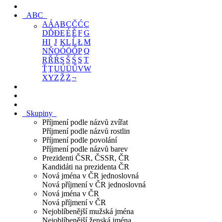
ABC
A
Á
Ą
B
C
Č
Ć
Ç
D
Ď
Đ
E
É
Ě
F
G
H
I
J
K
L
Ĺ
Ł
M
N
Ň
O
Ó
Ö
Ő
P
Q
R
Ř
Ŕ
S
Š
Ś
Ş
T
Ť
Ţ
U
Ú
Ü
Ű
V
W
X
Y
Z
Ž
Ż
¬
Skupiny
Příjmení podle názvů zvířat
Příjmení podle názvů rostlin
Příjmení podle povolání
Příjmení podle názvů barev
Prezidenti ČSR, ČSSR, ČR
Kandidáti na prezidenta ČR
Nová jména v ČR jednoslovná
Nová příjmení v ČR jednoslovná
Nová jména v ČR
Nová příjmení v ČR
Nejoblíbenější mužská jména
Nejoblíbenější ženská jména