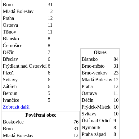
Brno
31
Mladá Boleslav
12
Praha
12
Ostrava
11
Tišnov
11
Blansko
8
Černošice
8
Děčín
7
Okres
Břeclav
6
Blansko
84
Frýdlant nad Ostravicí
6
Brno-město
31
Plzeň
6
Brno-venkov
23
Svitavy
6
Mladá Boleslav
12
Zábřeh
6
Praha
12
Beroun
5
Ostrava
11
Ivančice
5
Děčín
10
Zobrazit další
Frýdek-Místek
10
Svitavy
10
Pověřená obec
Ústí nad Orlicí
9
Boskovice
76
Nymburk
8
Brno
31
Praha-západ
8
Mladá Boleslav
12