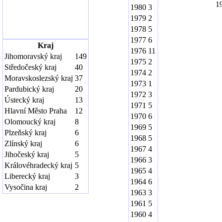
1
1980
3
1979
2
1978
5
1977
6
Kraj
1976
11
Jihomoravský kraj
149
1975
2
Středočeský kraj
40
1974
2
Moravskoslezský kraj
37
1973
1
Pardubický kraj
20
1972
3
Ústecký kraj
13
1971
5
Hlavní Město Praha
12
1970
6
Olomoucký kraj
8
1969
5
Plzeňský kraj
6
1968
5
Zlínský kraj
6
1967
4
Jihočeský kraj
5
1966
3
Královéhradecký kraj
5
1965
4
Liberecký kraj
3
1964
6
Vysočina kraj
2
1963
3
1961
5
1960
4