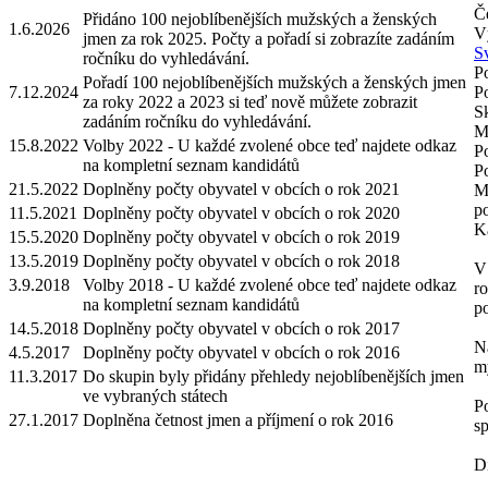
Če
Přidáno 100 nejoblíbenějších mužských a ženských
1.6.2026
V
jmen za rok 2025. Počty a pořadí si zobrazíte zadáním
S
ročníku do vyhledávání.
Po
Pořadí 100 nejoblíbenějších mužských a ženských jmen
7.12.2024
P
za roky 2022 a 2023 si teď nově můžete zobrazit
S
zadáním ročníku do vyhledávání.
Mo
15.8.2022
Volby 2022 - U každé zvolené obce teď najdete odkaz
P
na kompletní seznam kandidátů
P
21.5.2022
Doplněny počty obyvatel v obcích o rok 2021
M
p
11.5.2021
Doplněny počty obyvatel v obcích o rok 2020
Ka
15.5.2020
Doplněny počty obyvatel v obcích o rok 2019
13.5.2019
Doplněny počty obyvatel v obcích o rok 2018
V 
3.9.2018
Volby 2018 - U každé zvolené obce teď najdete odkaz
ro
na kompletní seznam kandidátů
po
14.5.2018
Doplněny počty obyvatel v obcích o rok 2017
Na
4.5.2017
Doplněny počty obyvatel v obcích o rok 2016
m
11.3.2017
Do skupin byly přidány přehledy nejoblíbenějších jmen
ve vybraných státech
Po
27.1.2017
Doplněna četnost jmen a příjmení o rok 2016
sp
D