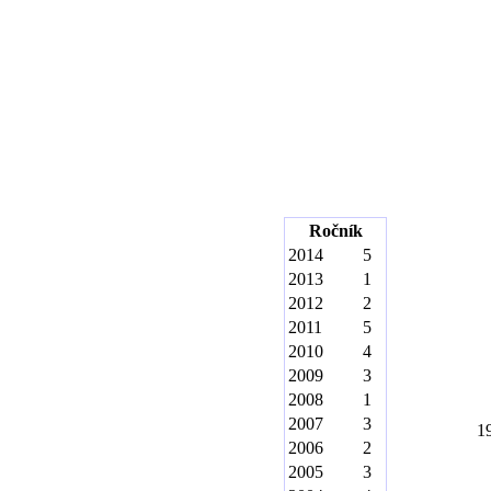
Ročník
2014
5
2013
1
2012
2
2011
5
2010
4
2009
3
2008
1
2007
3
1
2006
2
2005
3