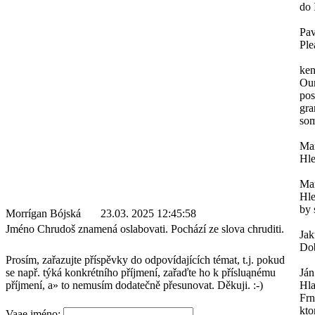
do 
Pav
Ple
ken
Our
pos
gra
som
Mar
Hle
Mar
Hle
by 
Morrígan Bójská
23.03. 2025 12:45:58
Jméno Chrudoš znamená oslabovati. Pochází ze slova chruditi.
Ja
Dob
Prosím, zařazujte příspěvky do odpovídajících témat, t.j. pokud
se např. týká konkrétního příjmení, zařaďte ho k přísluąnému
Ján
příjmení, a» to nemusím dodatečně přesunovat. Děkuji. :-)
Hl
Frn
kto
Vaąe jméno: