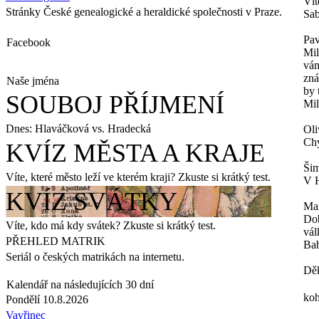
Vít
Stránky České genealogické a heraldické společnosti v Praze.
Sab
Pav
Facebook
Mil
vám
zná
Naše jména
by 
SOUBOJ PŘÍJMENÍ
Mil
Dnes: Hlaváčková vs. Hradecká
Oli
Chy
KVÍZ MĚSTA A KRAJE
Šim
Víte, které město leží ve kterém kraji? Zkuste si krátký test.
V H
KVÍZ SVÁTKY
Ma
Dob
Víte, kdo má kdy svátek? Zkuste si krátký test.
vál
PŘEHLED MATRIK
Bab
Seriál o českých matrikách na internetu.
Děk
Kalendář na následujících 30 dní
koh
Pondělí 10.8.2026
Vavřinec