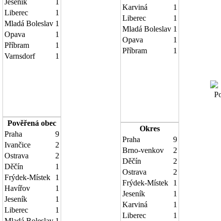
Jeseník
1
Karviná
1
Liberec
1
Liberec
1
Mladá Boleslav
1
Mladá Boleslav
1
Opava
1
Opava
1
Příbram
1
Příbram
1
Varnsdorf
1
Pov
Pověřená obec
Okres
Praha
9
Praha
9
Ivančice
2
Brno-venkov
2
Ostrava
2
Děčín
2
Děčín
1
Ostrava
2
Frýdek-Místek
1
Frýdek-Místek
1
Havířov
1
Jeseník
1
Jeseník
1
Karviná
1
Liberec
1
Liberec
1
Mladá Boleslav
1