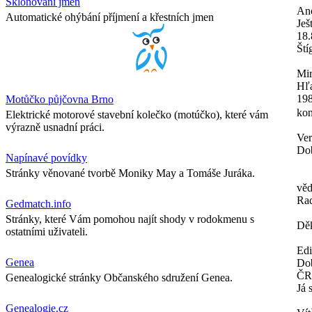
Skloňování jmen
An
Automatické ohýbání příjmení a křestních jmen
Ješ
18.
Ští
Mir
Hľa
198
Motůčko půjčovna Brno
kon
Elektrické motorové stavební kolečko (motúčko), které vám
výrazně usnadní práci.
Ver
Dob
Napínavé povídky
Stránky věnované tvorbě Moniky May a Tomáše Juráka.
věd
Ra
Gedmatch.info
Stránky, které Vám pomohou najít shody v rodokmenu s
Děk
ostatními uživateli.
Ed
Genea
Dob
ČR
Genealogické stránky Občanského sdružení Genea.
Já 
Genealogie.cz