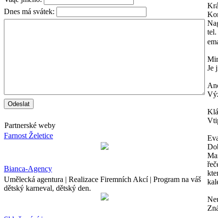
Krá
Dnes má svátek:
Kon
Na
tel
ema
Mi
Je 
An
Výz
Kl
Vti
Partnerské weby
Farnost Želetice
Ev
Dob
Mam
řeč
Bianca-Agency
kte
Umělecká agentura | Realizace Firemních Akcí | Program na váš
kal
dětský karneval, dětský den.
Neu
Zná