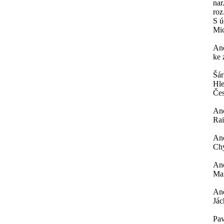
nar
roz
S ú
Mi
An
ke 
Šá
Hle
Čes
An
Rai
An
Chy
An
Mar
An
Jác
Pav