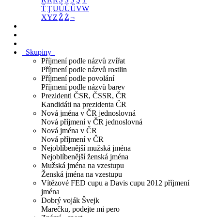
Ť
Ţ
U
Ú
Ü
Ű
V
W
X
Y
Z
Ž
Ż
¬
Skupiny
Příjmení podle názvů zvířat
Příjmení podle názvů rostlin
Příjmení podle povolání
Příjmení podle názvů barev
Prezidenti ČSR, ČSSR, ČR
Kandidáti na prezidenta ČR
Nová jména v ČR jednoslovná
Nová příjmení v ČR jednoslovná
Nová jména v ČR
Nová příjmení v ČR
Nejoblíbenější mužská jména
Nejoblíbenější ženská jména
Mužská jména na vzestupu
Ženská jména na vzestupu
Vítězové FED cupu a Davis cupu 2012 příjmení
jména
Dobrý voják Švejk
Marečku, podejte mi pero