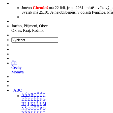
Jméno
Chrudoš
má 22 lidí, je na 2261. místě a věkový p
Svátek má 25.10. Je nejoblíbenější v oblasti Ivančice. Př
Jméno, Příjmení, Obec
Okres, Kraj, Ročník
ČR
Čechy
Morava
ABC
A
Á
Ą
B
C
Č
Ć
Ç
D
Ď
Đ
E
É
Ě
F
G
H
I
J
K
L
Ĺ
Ł
M
N
Ň
O
Ó
Ö
Ő
P
Q
R
Ř
Ŕ
S
Š
Ś
Ş
T