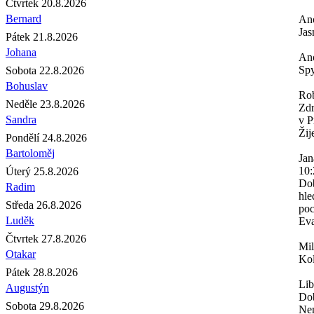
Čtvrtek 20.8.2026
Bernard
An
Jas
Pátek 21.8.2026
Johana
An
Spy
Sobota 22.8.2026
Bohuslav
Rob
Neděle 23.8.2026
Zdr
Sandra
v P
Žij
Pondělí 24.8.2026
Bartoloměj
Jan
10:
Úterý 25.8.2026
Dob
Radim
hle
Středa 26.8.2026
poc
Luděk
Eva
Čtvrtek 27.8.2026
Mi
Otakar
Kol
Pátek 28.8.2026
Lib
Augustýn
Dob
Sobota 29.8.2026
Nem