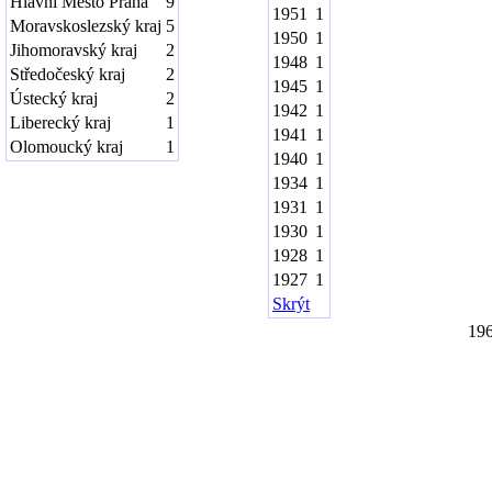
Hlavní Město Praha
9
1951
1
Moravskoslezský kraj
5
1950
1
Jihomoravský kraj
2
1948
1
Středočeský kraj
2
1945
1
Ústecký kraj
2
1942
1
Liberecký kraj
1
1941
1
Olomoucký kraj
1
1940
1
1934
1
1931
1
1930
1
1928
1
1927
1
Skrýt
19