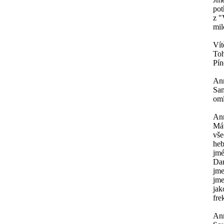
pot
z "
mil
Vít
Toh
Pín
An
Sam
oml
An
Mát
vše
heb
jmé
Dar
jme
jme
jak
fre
An