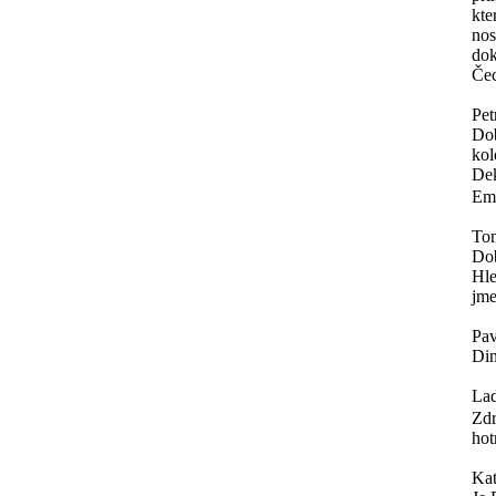
kte
nos
dok
Čec
Pet
Dob
kol
Dek
Ema
To
Do
Hle
jme
Pav
Din
Lad
Zdr
hot
Ka