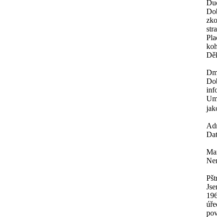
Du
Dob
zko
str
Pla
koh
Děk
Dm
Dob
inf
Umě
jak
Ad
Dat
Mar
Nen
Pšt
Jse
196
úře
pov