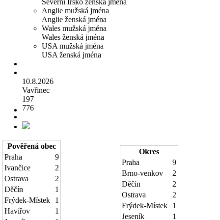
Severní Irsko ženská jména
Anglie mužská jména
Anglie ženská jména
Wales mužská jména
Wales ženská jména
USA mužská jména
USA ženská jména
10.8.2026
Vavřinec
197
776
Pověřená obec
Okres
Praha
9
Praha
9
Ivančice
2
Brno-venkov
2
Ostrava
2
Děčín
2
Děčín
1
Ostrava
2
Frýdek-Místek
1
Frýdek-Místek
1
Havířov
1
Jeseník
1