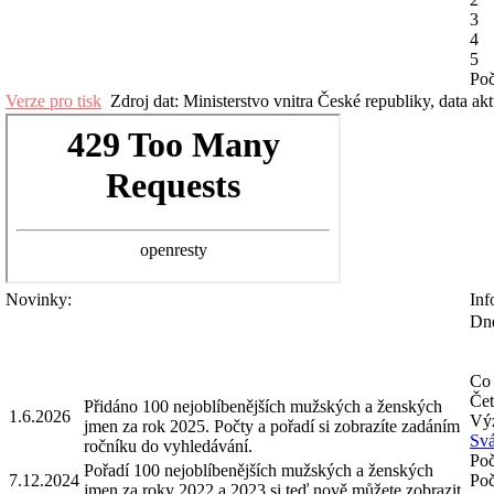
3
4
5
Poč
Verze pro tisk
Zdroj dat: Ministerstvo vnitra České republiky, data ak
Novinky:
Inf
Dne
Co 
Čet
Přidáno 100 nejoblíbenějších mužských a ženských
1.6.2026
Výz
jmen za rok 2025. Počty a pořadí si zobrazíte zadáním
Svá
ročníku do vyhledávání.
Poč
Pořadí 100 nejoblíbenějších mužských a ženských
7.12.2024
Poč
jmen za roky 2022 a 2023 si teď nově můžete zobrazit