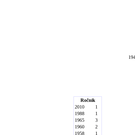
19
Ročník
2010
1
1988
1
1965
3
1960
2
1958
1