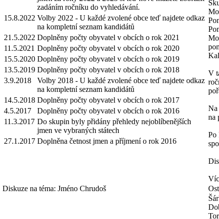
Sku
zadáním ročníku do vyhledávání.
Mož
15.8.2022
Volby 2022 - U každé zvolené obce teď najdete odkaz
Pom
na kompletní seznam kandidátů
Pom
21.5.2022
Doplněny počty obyvatel v obcích o rok 2021
Mož
pom
11.5.2021
Doplněny počty obyvatel v obcích o rok 2020
Kal
15.5.2020
Doplněny počty obyvatel v obcích o rok 2019
13.5.2019
Doplněny počty obyvatel v obcích o rok 2018
V t
3.9.2018
Volby 2018 - U každé zvolené obce teď najdete odkaz
roč
na kompletní seznam kandidátů
poř
14.5.2018
Doplněny počty obyvatel v obcích o rok 2017
Na 
4.5.2017
Doplněny počty obyvatel v obcích o rok 2016
na 
11.3.2017
Do skupin byly přidány přehledy nejoblíbenějších
jmen ve vybraných státech
Po 
27.1.2017
Doplněna četnost jmen a příjmení o rok 2016
spo
Dis
Víc
Diskuze na téma: Jméno Chrudoš
Ost
Šár
Dob
Tor