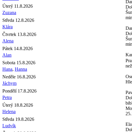
Da
Úterý 11.8.2026
Dob
Šum
Zuzana
min
Středa 12.8.2026
Klára
Da
Dob
Čtvrtek 13.8.2026
Šum
Alena
min
Pátek 14.8.2026
Ka
Alan
Pra
Sobota 15.8.2026
než
Hana
,
Hanna
Os
Neděle 16.8.2026
Hle
Jáchym
Pondělí 17.8.2026
Pav
Petra
Dob
bib
Úterý 18.8.2026
Moh
Helena
25.
Středa 19.8.2026
Ela
Ludvík
Dob