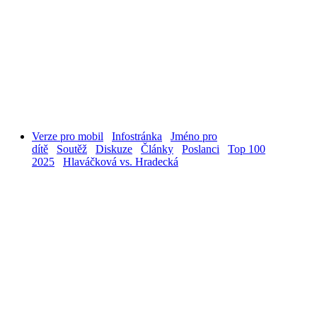
Verze pro mobil
Infostránka
Jméno pro
dítě
Soutěž
Diskuze
Články
Poslanci
Top 100
2025
Hlaváčková vs. Hradecká