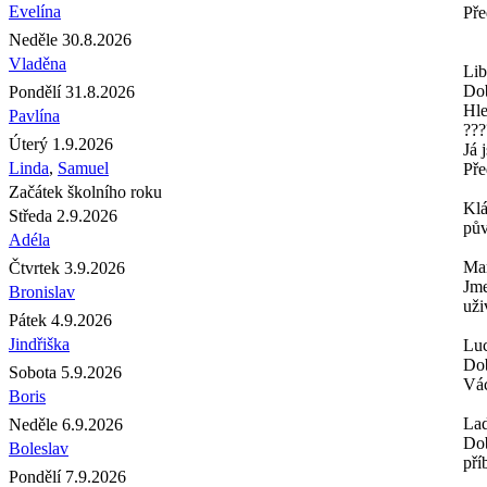
Evelína
Pře
Neděle 30.8.2026
Vladěna
Lib
Do
Pondělí 31.8.2026
Hle
Pavlína
???
Úterý 1.9.2026
Já 
Linda
,
Samuel
Pře
Začátek školního roku
Kl
Středa 2.9.2026
pův
Adéla
Mar
Čtvrtek 3.9.2026
Jme
Bronislav
uži
Pátek 4.9.2026
Jindřiška
Luc
Dob
Sobota 5.9.2026
Vác
Boris
Lad
Neděle 6.9.2026
Dob
Boleslav
pří
Pondělí 7.9.2026