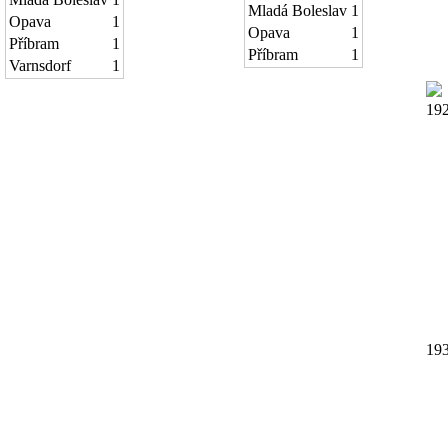
Mladá Boleslav
1
Opava
1
Opava
1
Příbram
1
Příbram
1
Varnsdorf
1
19
19