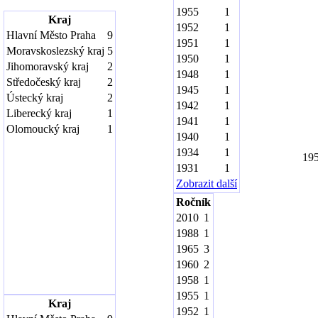
1955
1
Kraj
1952
1
Hlavní Město Praha
9
1951
1
Moravskoslezský kraj
5
1950
1
Jihomoravský kraj
2
1948
1
Středočeský kraj
2
1945
1
Ústecký kraj
2
1942
1
Liberecký kraj
1
1941
1
Olomoucký kraj
1
1940
1
1934
1
19
1931
1
Zobrazit další
Ročník
2010
1
1988
1
1965
3
1960
2
1958
1
1955
1
Kraj
1952
1