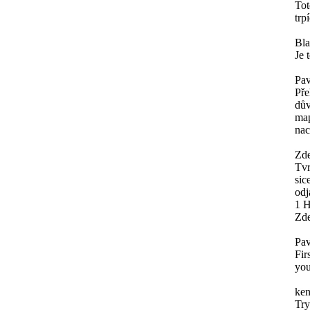
Tot
trp
Bl
Je 
Pav
Pře
dův
map
nac
Zde
Tvr
sic
odj
1 H
Zde
Pav
Fir
you
ken
Try