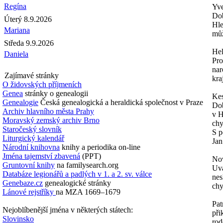
Regína
Yve
Do
Úterý 8.9.2026
Hle
Mariana
můž
Středa 9.9.2026
Hel
Daniela
Pro
nar
Zajímavé stránky
kra
O židovských příjmeních
Genea
stránky o genealogii
Kes
Genealogie
Česká genealogická a heraldická společnost v Praze
Dob
Archiv hlavního města Prahy
v H
Moravský zemský archiv Brno
chy
Staročeský slovník
S p
Liturgický kalendář
Jan
Národní knihovna
knihy a periodika on-line
Jména tajemství zbavená
(PPT)
No
Gruntovní knihy
na familysearch.org
Uvá
Databáze legionářů a padlých v 1. a 2. sv. válce
nes
Genebaze.cz
genealogické stránky
ch
Lánové rejstříky
na MZA 1669–1679
Pat
Nejoblíbenější jména v některých státech:
při
Slovinsko
rod