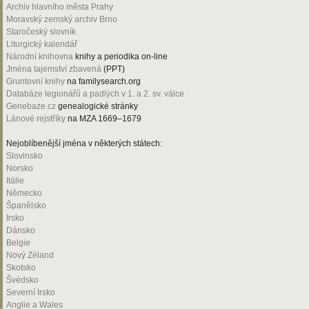
Archiv hlavního města Prahy
Moravský zemský archiv Brno
Staročeský slovník
Liturgický kalendář
Národní knihovna
knihy a periodika on-line
Jména tajemství zbavená
(PPT)
Gruntovní knihy
na familysearch.org
Databáze legionářů a padlých v 1. a 2. sv. válce
Genebaze.cz
genealogické stránky
Lánové rejstříky
na MZA 1669–1679
Nejoblíbenější jména v některých státech:
Slovinsko
Norsko
Itálie
Německo
Španělsko
Irsko
Dánsko
Belgie
Nový Zéland
Skotsko
Švédsko
Severní Irsko
Anglie a Wales