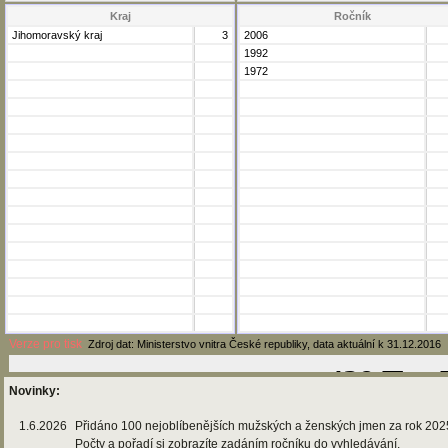
Kraj
Ročník
Jihomoravský kraj
3
2006
1992
1972
Verze pro tisk
Zdroj dat: Ministerstvo vnitra České republiky, data aktuální k 31.12.2016
Novinky:
1.6.2026
Přidáno 100 nejoblíbenějších mužských a ženských jmen za rok 202
Počty a pořadí si zobrazíte zadáním ročníku do vyhledávání.