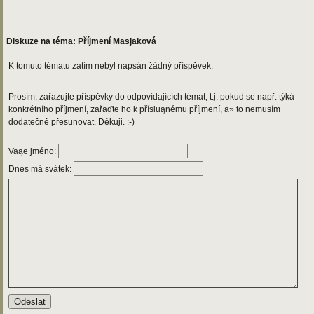
Diskuze na téma: Příjmení Masjaková
K tomuto tématu zatím nebyl napsán žádný příspěvek.
Prosím, zařazujte příspěvky do odpovídajících témat, t.j. pokud se např. týká
konkrétního příjmení, zařaďte ho k přísluąnému příjmení, a» to nemusím
dodatečně přesunovat. Děkuji. :-)
Vaąe jméno:
Dnes má svátek: