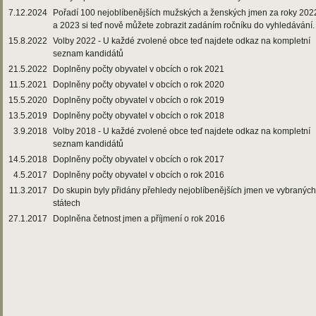
7.12.2024
Pořadí 100 nejoblíbenějších mužských a ženských jmen za roky 202
a 2023 si teď nově můžete zobrazit zadáním ročníku do vyhledávání.
15.8.2022
Volby 2022 - U každé zvolené obce teď najdete odkaz na kompletní
seznam kandidátů
21.5.2022
Doplněny počty obyvatel v obcích o rok 2021
11.5.2021
Doplněny počty obyvatel v obcích o rok 2020
15.5.2020
Doplněny počty obyvatel v obcích o rok 2019
13.5.2019
Doplněny počty obyvatel v obcích o rok 2018
3.9.2018
Volby 2018 - U každé zvolené obce teď najdete odkaz na kompletní
seznam kandidátů
14.5.2018
Doplněny počty obyvatel v obcích o rok 2017
4.5.2017
Doplněny počty obyvatel v obcích o rok 2016
11.3.2017
Do skupin byly přidány přehledy nejoblíbenějších jmen ve vybraných
státech
27.1.2017
Doplněna četnost jmen a příjmení o rok 2016