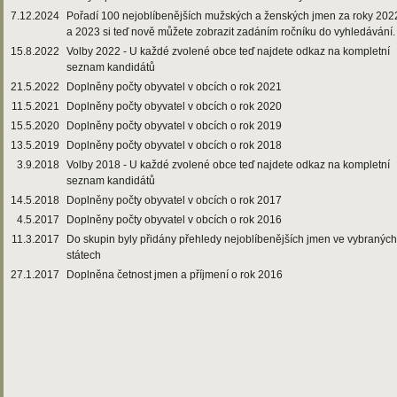
7.12.2024
Pořadí 100 nejoblíbenějších mužských a ženských jmen za roky 202
a 2023 si teď nově můžete zobrazit zadáním ročníku do vyhledávání.
15.8.2022
Volby 2022 - U každé zvolené obce teď najdete odkaz na kompletní
seznam kandidátů
21.5.2022
Doplněny počty obyvatel v obcích o rok 2021
11.5.2021
Doplněny počty obyvatel v obcích o rok 2020
15.5.2020
Doplněny počty obyvatel v obcích o rok 2019
13.5.2019
Doplněny počty obyvatel v obcích o rok 2018
3.9.2018
Volby 2018 - U každé zvolené obce teď najdete odkaz na kompletní
seznam kandidátů
14.5.2018
Doplněny počty obyvatel v obcích o rok 2017
4.5.2017
Doplněny počty obyvatel v obcích o rok 2016
11.3.2017
Do skupin byly přidány přehledy nejoblíbenějších jmen ve vybraných
státech
27.1.2017
Doplněna četnost jmen a příjmení o rok 2016