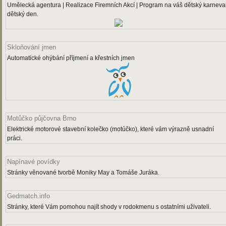
Umělecká agentura | Realizace Firemních Akcí | Program na váš dětský karneval
dětský den.
Skloňování jmen
Automatické ohýbání příjmení a křestních jmen
Motůčko půjčovna Brno
Elektrické motorové stavební kolečko (motúčko), které vám výrazně usnadní
práci.
Napínavé povídky
Stránky věnované tvorbě Moniky May a Tomáše Juráka.
Gedmatch.info
Stránky, které Vám pomohou najít shody v rodokmenu s ostatními uživateli.