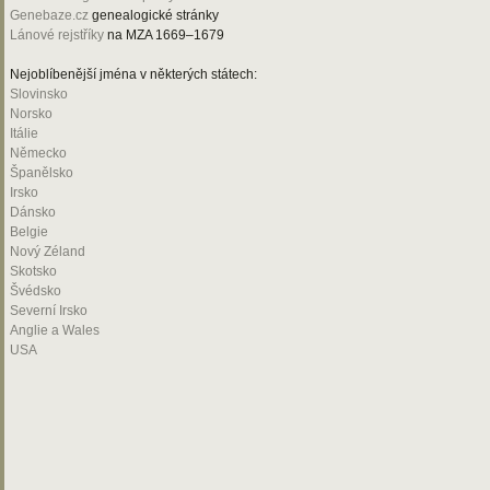
Genebaze.cz
genealogické stránky
Lánové rejstříky
na MZA 1669–1679
Nejoblíbenější jména v některých státech:
Slovinsko
Norsko
Itálie
Německo
Španělsko
Irsko
Dánsko
Belgie
Nový Zéland
Skotsko
Švédsko
Severní Irsko
Anglie a Wales
USA