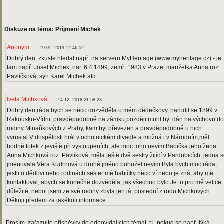
Diskuze na téma: Příjmení Michek
Anonym
19.01. 2019 12:46:52
Dobrý den, zkuste hledat např. na serveru MyHeritage (www.myheritage.cz) - je
tam např. Josef Michek, nar. 6.4.1899, zemř. 1983 v Praze, manželka Anna roz.
Pavlíčková, syn Karel Michek atd...
Iveta Michková
14.12. 2018 21:58:23
Dobrý den,ráda bych se něco dozvěděla o mém dědečkovy, narodil se 1899 v
Rakousku-Vídni, pravděpodobně na zámku,později mohl být dán na výchovu do
rodiny Minaříkových z Prahy, kam byl převezen a pravděpodobně u nich
vyrůstal.V dospělosti hrál v ochotnickém divadle a možná i v Národním,měl
hodně fotek z jeviště při vystoupeních, ale moc toho nevím.Babička jeho žena
Anna Michková roz. Pavlíková, měla ještě dvě sestry žijící v Pardubicích, jedna 
jmenovala Věra Kudrnová u druhé jméno bohužel nevím.Byla bych moc ráda,
jestli o dědovi nebo rodinách sester mé babičky něco ví nebo je zná, aby mě
kontaktoval, abych se konečně dozvěděla, jak všechno bylo.Je to pro mě velice
důležité, nebot jsem ze své rodiny zbyla jen já, poslední z rodu Michkových.
Děkuji předem za jakékoli informace.
Prosím, zařazujte příspěvky do odpovídajících témat, t.j. pokud se např. týká