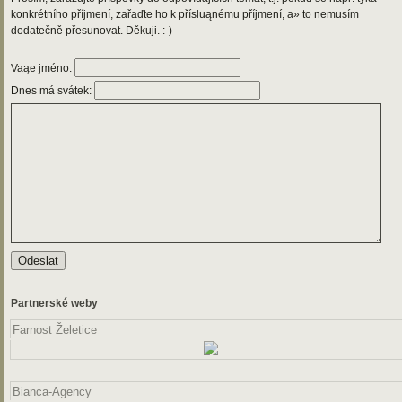
konkrétního příjmení, zařaďte ho k přísluąnému příjmení, a» to nemusím
dodatečně přesunovat. Děkuji. :-)
Vaąe jméno:
Dnes má svátek:
Partnerské weby
Farnost Želetice
Bianca-Agency