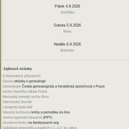
Pátek 4.9.2026
Jindřiška
Sobota 5.9.2026
Boris
Neděle 6.9.2026
Boleslav
Zajímavé stránky
O židovských příjmeních
Genea
stránky o genealogii
Genealogie
Česká genealogická a heraldická společnost v Praze
Archiv hlavního města Prahy
Moravský zemský archiv Brno
Staročeský slovník
Liturgický kalendář
Národní knihovna
knihy a periodika on-line
Jména tajemství zbavená
(PPT)
Gruntovní knihy
na familysearch.org
Databáze legionářů a padlých v 1. a 2. sv. válce