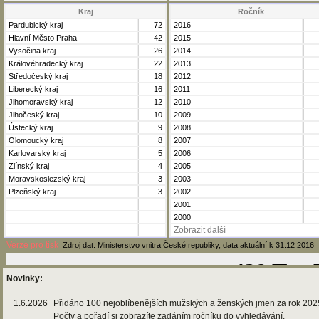
Kraj
Ročník
Pardubický kraj
72
2016
Hlavní Město Praha
42
2015
Vysočina kraj
26
2014
Královéhradecký kraj
22
2013
Středočeský kraj
18
2012
Liberecký kraj
16
2011
Jihomoravský kraj
12
2010
Jihočeský kraj
10
2009
Ústecký kraj
9
2008
Olomoucký kraj
8
2007
Karlovarský kraj
5
2006
Zlínský kraj
4
2005
Moravskoslezský kraj
3
2003
Plzeňský kraj
3
2002
2001
2000
Zobrazit další
Verze pro tisk
Zdroj dat: Ministerstvo vnitra České republiky, data aktuální k 31.12.2016
Novinky:
1.6.2026
Přidáno 100 nejoblíbenějších mužských a ženských jmen za rok 202
Počty a pořadí si zobrazíte zadáním ročníku do vyhledávání.