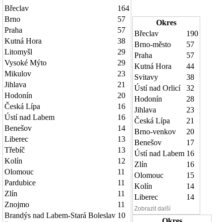
Břeclav
164
Brno
57
Okres
Praha
57
Břeclav
190
Kutná Hora
38
Brno-město
57
Litomyšl
29
Praha
57
Vysoké Mýto
29
Kutná Hora
44
Mikulov
23
Svitavy
38
Jihlava
21
Ústí nad Orlicí
32
Hodonín
20
Hodonín
28
Česká Lípa
16
Jihlava
23
Ústí nad Labem
16
Česká Lípa
21
Benešov
14
Brno-venkov
20
Liberec
13
Benešov
17
Třebíč
13
Ústí nad Labem
16
Kolín
12
Zlín
16
Olomouc
11
Olomouc
15
Pardubice
11
Kolín
14
Zlín
11
Liberec
14
Znojmo
11
Zobrazit další
Brandýs nad Labem-Stará Boleslav
10
Okres