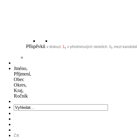
Příspěvků
,
,
v diskuzi:
1
v předminulých stoletích:
0
mezi kandidát
Jméno,
Příjmení,
Obec
Okres,
Kraj,
Ročník
ČR