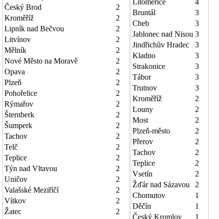
Litoměřice
4
Český Brod
2
Bruntál
3
Kroměříž
2
Cheb
3
Lipník nad Bečvou
2
Jablonec nad Nisou
3
Litvínov
2
Jindřichův Hradec
3
Mělník
2
Kladno
3
Nové Město na Moravě
2
Strakonice
3
Opava
2
Tábor
3
Plzeň
2
Trutnov
3
Pohořelice
2
Kroměříž
2
Rýmařov
2
Louny
2
Šternberk
2
Most
2
Šumperk
2
Plzeň-město
2
Tachov
2
Přerov
2
Telč
2
Tachov
2
Teplice
2
Teplice
2
Týn nad Vltavou
2
Vsetín
2
Uničov
2
Žďár nad Sázavou
2
Valašské Meziříčí
2
Chomutov
1
Vítkov
2
Děčín
1
Žatec
2
Český Krumlov
1