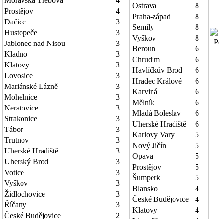
Moravská Třebová
4
Ostrava
8
Prostějov
4
Praha-západ
8
Dačice
3
Semily
8
Hustopeče
3
Vyškov
8
Po
Jablonec nad Nisou
3
Beroun
6
Kladno
3
Chrudim
6
Klatovy
3
Havlíčkův Brod
6
Lovosice
3
Hradec Králové
6
Mariánské Lázně
3
Karviná
6
Mohelnice
3
Mělník
6
Neratovice
3
Mladá Boleslav
6
Strakonice
3
Uherské Hradiště
6
Tábor
3
Karlovy Vary
5
Trutnov
3
Nový Jičín
5
Uherské Hradiště
3
Opava
5
Uherský Brod
3
Prostějov
5
Votice
3
Šumperk
5
Vyškov
3
Blansko
4
Židlochovice
3
České Budějovice
4
Říčany
3
Klatovy
4
České Budějovice
2