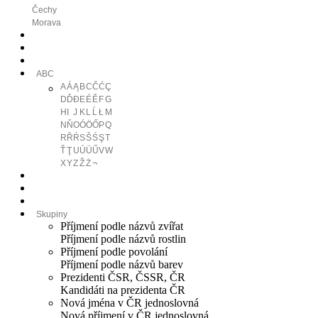
Čechy
Morava
ABC
A
Á
Ą
B
C
Č
Ć
Ç
D
Ď
Đ
E
É
Ě
F
G
H
I
J
K
L
Ĺ
Ł
M
N
Ň
O
Ó
Ö
Ő
P
Q
R
Ř
Ŕ
S
Š
Ś
Ş
T
Ť
Ţ
U
Ú
Ü
Ű
V
W
X
Y
Z
Ž
Ż
¬
Skupiny
Příjmení podle názvů zvířat
Příjmení podle názvů rostlin
Příjmení podle povolání
Příjmení podle názvů barev
Prezidenti ČSR, ČSSR, ČR
Kandidáti na prezidenta ČR
Nová jména v ČR jednoslovná
Nová příjmení v ČR jednoslovná