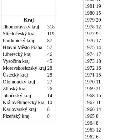
1981
19
1980
15
Kraj
1979
20
Jihomoravský kraj
318
1978
12
Středočeský kraj
119
1977
9
Pardubický kraj
87
1976
17
Hlavní Město Praha
57
1975
14
Liberecký kraj
46
1974
17
Vysočina kraj
45
1973
18
Moravskoslezský kraj
28
1972
16
Ústecký kraj
28
1971
15
Olomoucký kraj
27
1970
11
Zlínský kraj
26
1969
21
Jihočeský kraj
14
1968
15
Královéhradecký kraj
10
1967
11
Karlovarský kraj
8
1966
14
Plzeňský kraj
8
1965
8
1964
8
1963
12
1962
6