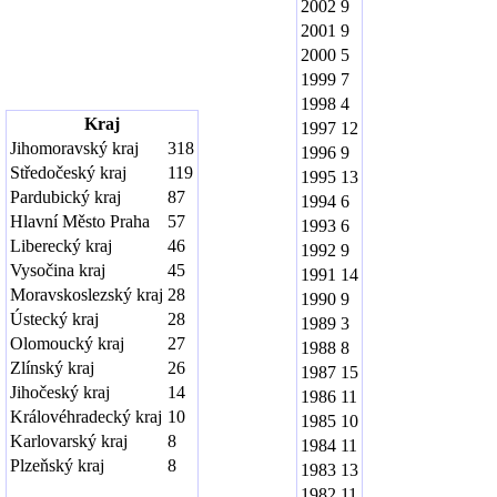
2002
9
2001
9
2000
5
1999
7
1998
4
Kraj
1997
12
Jihomoravský kraj
318
1996
9
Středočeský kraj
119
1995
13
Pardubický kraj
87
1994
6
Hlavní Město Praha
57
1993
6
Liberecký kraj
46
1992
9
Vysočina kraj
45
1991
14
Moravskoslezský kraj
28
1990
9
Ústecký kraj
28
1989
3
Olomoucký kraj
27
1988
8
Zlínský kraj
26
1987
15
Jihočeský kraj
14
1986
11
Královéhradecký kraj
10
1985
10
Karlovarský kraj
8
1984
11
Plzeňský kraj
8
1983
13
1982
11