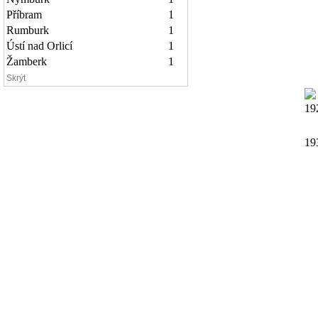
Příbram
1
Rumburk
1
Ústí nad Orlicí
1
Žamberk
1
Skrýt
19
19