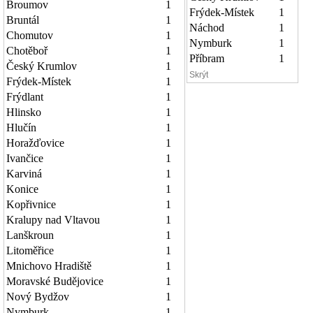
Broumov
1
Frýdek-Místek
1
Bruntál
1
Náchod
1
Chomutov
1
Nymburk
1
Chotěboř
1
Příbram
1
Český Krumlov
1
Skrýt
Frýdek-Místek
1
Frýdlant
1
Hlinsko
1
Hlučín
1
Horažďovice
1
Ivančice
1
Karviná
1
Konice
1
Kopřivnice
1
Kralupy nad Vltavou
1
Lanškroun
1
Litoměřice
1
Mnichovo Hradiště
1
Moravské Budějovice
1
Nový Bydžov
1
Nymburk
1