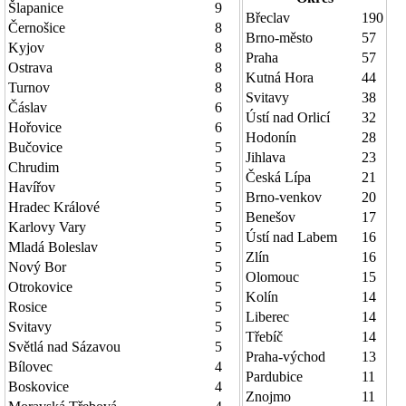
Šlapanice
9
Břeclav
190
Černošice
8
Brno-město
57
Kyjov
8
Praha
57
Ostrava
8
Kutná Hora
44
Turnov
8
Svitavy
38
Čáslav
6
Ústí nad Orlicí
32
Hořovice
6
Hodonín
28
Bučovice
5
Jihlava
23
Chrudim
5
Česká Lípa
21
Havířov
5
Brno-venkov
20
Hradec Králové
5
Benešov
17
Karlovy Vary
5
Ústí nad Labem
16
Mladá Boleslav
5
Zlín
16
Nový Bor
5
Olomouc
15
Otrokovice
5
Kolín
14
Rosice
5
Liberec
14
Svitavy
5
Třebíč
14
Světlá nad Sázavou
5
Praha-východ
13
Bílovec
4
Pardubice
11
Boskovice
4
Znojmo
11