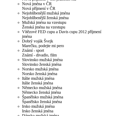
Nová jména v ČR
Nová příjmení v ČR
Nejoblíbenější mužská jména
Nejoblíbenější ženská jména
Mužská jména na vzestupu
Ženská jména na vzestupu
Vítězové FED cupu a Davis cupu 2012 příjmení
jména
Dobrý voják Švejk
Marečku, podejte mi pero
Známí - sport
Známí - divadlo, film
Slovinsko mužská jména
Slovinsko ženská jména
Norsko mužská jména
Norsko ženská jména
Itálie mužská jména
Itálie ženská jména
Německo mužská jména
Německo ženská jména
Španělsko mužská jména
Španělsko ženská jména
Irsko mužská jména
Irsko ženská jména
Dánsko mužská jména