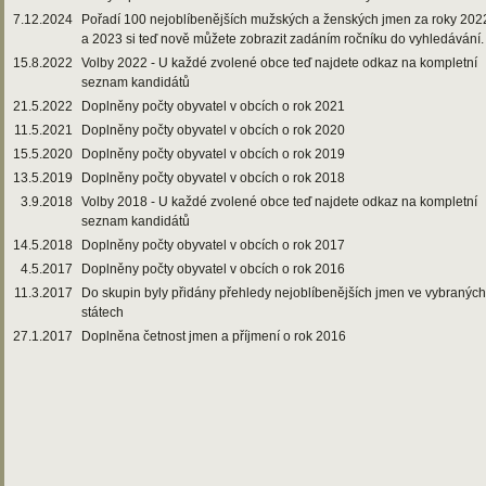
7.12.2024
Pořadí 100 nejoblíbenějších mužských a ženských jmen za roky 202
a 2023 si teď nově můžete zobrazit zadáním ročníku do vyhledávání.
15.8.2022
Volby 2022 - U každé zvolené obce teď najdete odkaz na kompletní
seznam kandidátů
21.5.2022
Doplněny počty obyvatel v obcích o rok 2021
11.5.2021
Doplněny počty obyvatel v obcích o rok 2020
15.5.2020
Doplněny počty obyvatel v obcích o rok 2019
13.5.2019
Doplněny počty obyvatel v obcích o rok 2018
3.9.2018
Volby 2018 - U každé zvolené obce teď najdete odkaz na kompletní
seznam kandidátů
14.5.2018
Doplněny počty obyvatel v obcích o rok 2017
4.5.2017
Doplněny počty obyvatel v obcích o rok 2016
11.3.2017
Do skupin byly přidány přehledy nejoblíbenějších jmen ve vybraných
státech
27.1.2017
Doplněna četnost jmen a příjmení o rok 2016