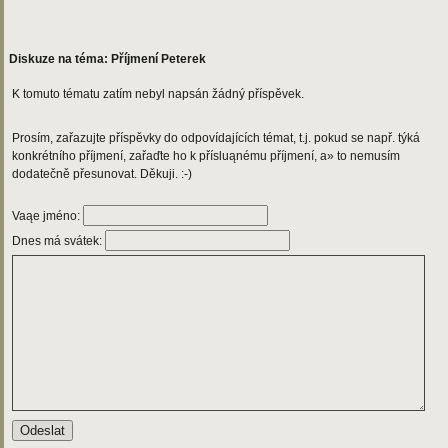
Diskuze na téma: Příjmení Peterek
K tomuto tématu zatím nebyl napsán žádný příspěvek.
Prosím, zařazujte příspěvky do odpovídajících témat, t.j. pokud se např. týká
konkrétního příjmení, zařaďte ho k přísluąnému příjmení, a» to nemusím
dodatečně přesunovat. Děkuji. :-)
Vaąe jméno:
Dnes má svátek: