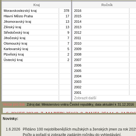
Kraj
Ročník
Moravskoslezský kraj
378
2016
Hlavní Město Praha
17
2015
Jihomoravský kraj
13
2014
Zlínský kraj
13
2013
Středočeský kraj
9
2012
Jihočeský kraj
7
2011
Olomoucký kraj
7
2010
Karlovarský kraj
5
2009
Plzeňský kraj
2
2008
Ústecký kraj
2
2007
2006
2005
2004
2003
2002
2001
Zobrazit další
Verze pro tisk
Zdroj dat: Ministerstvo vnitra České republiky, data aktuální k 31.12.2016
Novinky:
1.6.2026
Přidáno 100 nejoblíbenějších mužských a ženských jmen za rok 202
Počty a pořadí si zobrazíte zadáním ročníku do vyhledávání.