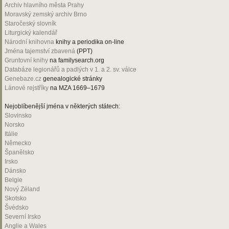
Archiv hlavního města Prahy
Moravský zemský archiv Brno
Staročeský slovník
Liturgický kalendář
Národní knihovna
knihy a periodika on-line
Jména tajemství zbavená
(PPT)
Gruntovní knihy
na familysearch.org
Databáze legionářů a padlých v 1. a 2. sv. válce
Genebaze.cz
genealogické stránky
Lánové rejstříky
na MZA 1669–1679
Nejoblíbenější jména v některých státech:
Slovinsko
Norsko
Itálie
Německo
Španělsko
Irsko
Dánsko
Belgie
Nový Zéland
Skotsko
Švédsko
Severní Irsko
Anglie a Wales