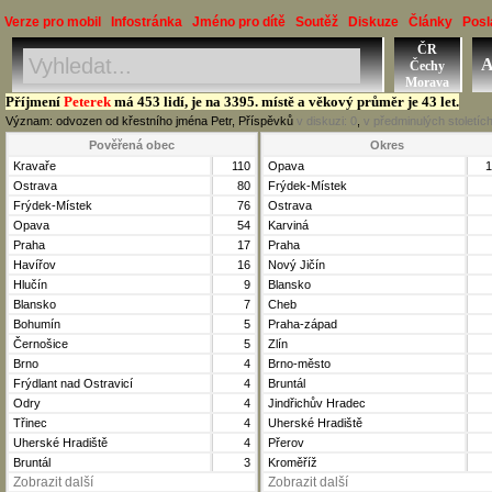
Verze pro mobil
Infostránka
Jméno pro dítě
Soutěž
Diskuze
Články
Posl
ČR
Jméno, Příjmení, Obec
A
Čechy
Okres, Kraj, Ročník
Morava
Příjmení
Peterek
má 453 lidí, je na 3395. místě a věkový průměr je 43 let.
Význam: odvozen od křestního jména Petr, Příspěvků
v diskuzi:
0
,
v předminulých stoletíc
Pověřená obec
Okres
Kravaře
110
Opava
1
Ostrava
80
Frýdek-Místek
Frýdek-Místek
76
Ostrava
Opava
54
Karviná
Praha
17
Praha
Havířov
16
Nový Jičín
Hlučín
9
Blansko
Blansko
7
Cheb
Bohumín
5
Praha-západ
Černošice
5
Zlín
Brno
4
Brno-město
Frýdlant nad Ostravicí
4
Bruntál
Odry
4
Jindřichův Hradec
Třinec
4
Uherské Hradiště
Uherské Hradiště
4
Přerov
Bruntál
3
Kroměříž
Zobrazit další
Zobrazit další