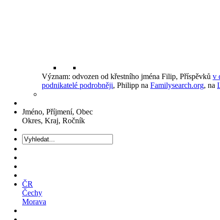
Význam: odvozen od křestního jména Filip, Příspěvků
v 
podnikatelé podrobněji
, Philipp na
Familysearch.org
, na
Jméno, Příjmení, Obec
Okres, Kraj, Ročník
ČR
Čechy
Morava