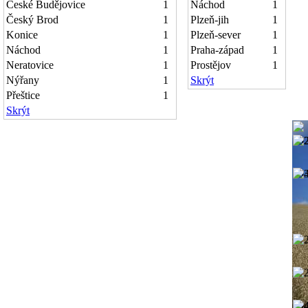
České Budějovice
1
Náchod
1
Český Brod
1
Plzeň-jih
1
Konice
1
Plzeň-sever
1
Náchod
1
Praha-západ
1
Neratovice
1
Prostějov
1
Nýřany
1
Skrýt
Přeštice
1
Skrýt
19
19
19