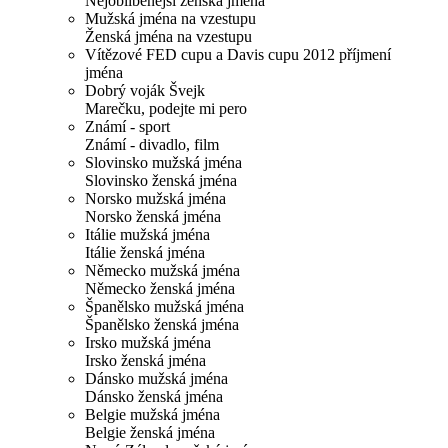
Nejoblíbenější ženská jména
Mužská jména na vzestupu
Ženská jména na vzestupu
Vítězové FED cupu a Davis cupu 2012 příjmení
jména
Dobrý voják Švejk
Marečku, podejte mi pero
Známí - sport
Známí - divadlo, film
Slovinsko mužská jména
Slovinsko ženská jména
Norsko mužská jména
Norsko ženská jména
Itálie mužská jména
Itálie ženská jména
Německo mužská jména
Německo ženská jména
Španělsko mužská jména
Španělsko ženská jména
Irsko mužská jména
Irsko ženská jména
Dánsko mužská jména
Dánsko ženská jména
Belgie mužská jména
Belgie ženská jména