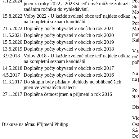
7.12.2024
Poč
jmen za roky 2022 a 2023 si teď nově můžete zobrazit
Sku
zadáním ročníku do vyhledávání.
Mož
15.8.2022
Volby 2022 - U každé zvolené obce teď najdete odkaz
Pom
na kompletní seznam kandidátů
Pom
21.5.2022
Doplněny počty obyvatel v obcích o rok 2021
Mož
pom
11.5.2021
Doplněny počty obyvatel v obcích o rok 2020
Kal
15.5.2020
Doplněny počty obyvatel v obcích o rok 2019
13.5.2019
Doplněny počty obyvatel v obcích o rok 2018
V t
3.9.2018
Volby 2018 - U každé zvolené obce teď najdete odkaz
roč
na kompletní seznam kandidátů
poř
14.5.2018
Doplněny počty obyvatel v obcích o rok 2017
Na 
4.5.2017
Doplněny počty obyvatel v obcích o rok 2016
na 
11.3.2017
Do skupin byly přidány přehledy nejoblíbenějších
jmen ve vybraných státech
Po 
27.1.2017
Doplněna četnost jmen a příjmení o rok 2016
spo
Dis
Víc
Diskuze na téma: Příjmení Philipp
Ost
Šár
Dob