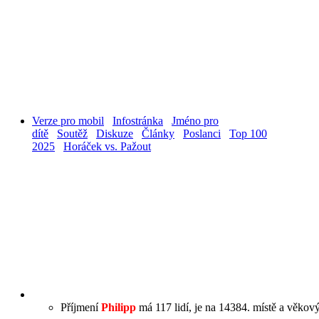
Verze pro mobil
Infostránka
Jméno pro
dítě
Soutěž
Diskuze
Články
Poslanci
Top 100
2025
Horáček vs. Pažout
Příjmení
Philipp
má 117 lidí, je na 14384. místě a věkový