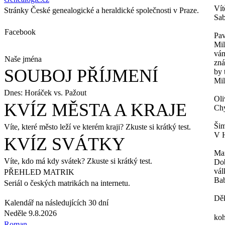
Vít
Stránky České genealogické a heraldické společnosti v Praze.
Sab
Facebook
Pav
Mil
vám
Naše jména
zná
SOUBOJ PŘÍJMENÍ
by 
Mil
Dnes: Horáček vs. Pažout
Oli
KVÍZ MĚSTA A KRAJE
Chy
Šim
Víte, které město leží ve kterém kraji? Zkuste si krátký test.
V H
KVÍZ SVÁTKY
Ma
Víte, kdo má kdy svátek? Zkuste si krátký test.
Dob
vál
PŘEHLED MATRIK
Bab
Seriál o českých matrikách na internetu.
Děk
Kalendář na následujících 30 dní
Neděle 9.8.2026
koh
Roman