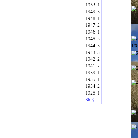
1953
1
1949
3
1948
1
1947
2
1946
1
1945
3
1944
3
19
1943
3
1942
2
1941
2
1939
1
1935
1
1934
2
1925
1
Skrýt