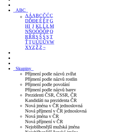
ABC
A
Á
Ą
B
C
Č
Ć
Ç
D
Ď
Đ
E
É
Ě
F
G
H
I
J
K
L
Ĺ
Ł
M
N
Ň
O
Ó
Ö
Ő
P
Q
R
Ř
Ŕ
S
Š
Ś
Ş
T
Ť
Ţ
U
Ú
Ü
Ű
V
W
X
Y
Z
Ž
Ż
¬
Skupiny
Příjmení podle názvů zvířat
Příjmení podle názvů rostlin
Příjmení podle povolání
Příjmení podle názvů barev
Prezidenti ČSR, ČSSR, ČR
Kandidáti na prezidenta ČR
Nová jména v ČR jednoslovná
Nová příjmení v ČR jednoslovná
Nová jména v ČR
Nová příjmení v ČR
Nejoblíbenější mužská jména