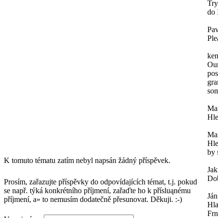
Try
do 
Pav
Ple
ken
Our
pos
gra
som
Mar
Hle
Mar
Hle
by 
K tomuto tématu zatím nebyl napsán žádný příspěvek.
Ja
Dob
Prosím, zařazujte příspěvky do odpovídajících témat, t.j. pokud
se např. týká konkrétního příjmení, zařaďte ho k přísluąnému
Ján
příjmení, a» to nemusím dodatečně přesunovat. Děkuji. :-)
Hl
Frn