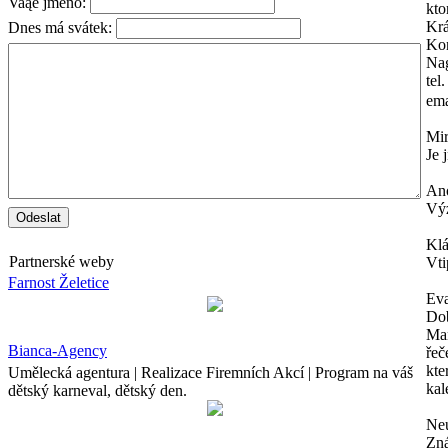
Vaąe jméno:
kto
Krá
Dnes má svátek:
Kon
Na
tel
ema
Mi
Je 
An
Výz
Kl
Partnerské weby
Vti
Farnost Želetice
Ev
Dob
Mam
Bianca-Agency
řeč
kte
Umělecká agentura | Realizace Firemních Akcí | Program na váš
kal
dětský karneval, dětský den.
Neu
Zná