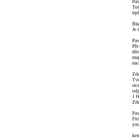
Pav
Tot
trp
Bl
Je 
Pav
Pře
dův
map
nac
Zde
Tvr
sic
odj
1 H
Zde
Pav
Fir
you
ken