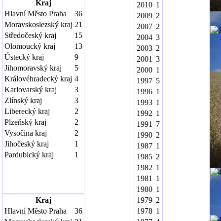
Kraj
2010
1
Hlavní Město Praha
36
2009
2
Moravskoslezský kraj
21
2007
2
Středočeský kraj
15
2004
3
Olomoucký kraj
13
2003
2
Ústecký kraj
9
2001
3
Jihomoravský kraj
5
2000
1
Královéhradecký kraj
4
1997
5
Karlovarský kraj
3
1996
1
Zlínský kraj
3
1993
1
Liberecký kraj
2
1992
1
Plzeňský kraj
2
1991
7
Vysočina kraj
2
1990
2
Jihočeský kraj
1
1987
1
Pardubický kraj
1
1985
2
1982
1
1981
1
1980
1
Kraj
1979
2
Hlavní Město Praha
36
1978
1