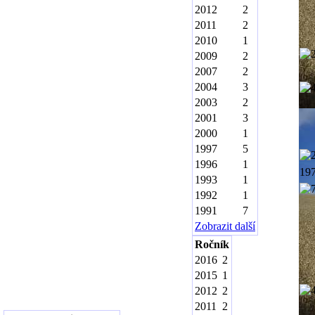
2012
2
2011
2
2010
1
2009
2
2007
2
2004
3
2003
2
2001
3
2000
1
1997
5
1996
1
19
1993
1
1992
1
1991
7
Zobrazit další
Ročník
2016
2
2015
1
2012
2
2011
2