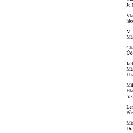
Je 
Vla
hle
M.
Mát
Git
Úda
Jar
Mát
11/
Mi
Hla
rok
Le
Pře
Mi
Dob