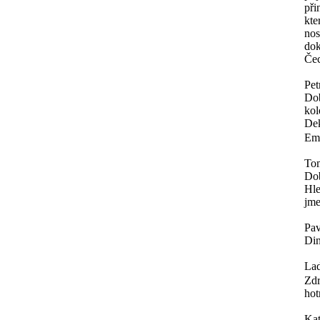
při
kte
nos
dok
Čec
Pet
Dob
kol
Dek
Ema
To
Do
Hle
jme
Pav
Din
Lad
Zdr
hot
Ka