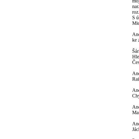
moj
nar
roz
S ú
Mi
An
ke 
Šá
Hle
Čes
An
Rai
An
Chy
An
Mar
An
Jác