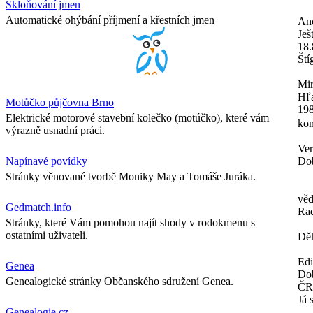
Skloňování jmen
Automatické ohýbání příjmení a křestních jmen
An
Ješ
18.
Ští
Mir
Hľa
Motůčko půjčovna Brno
198
Elektrické motorové stavební kolečko (motúčko), které vám
kon
výrazně usnadní práci.
Ver
Napínavé povídky
Dob
Stránky věnované tvorbě Moniky May a Tomáše Juráka.
věd
Gedmatch.info
Ra
Stránky, které Vám pomohou najít shody v rodokmenu s
ostatními uživateli.
Děk
Ed
Genea
Dob
Genealogické stránky Občanského sdružení Genea.
ČR
Já 
Genealogie.cz