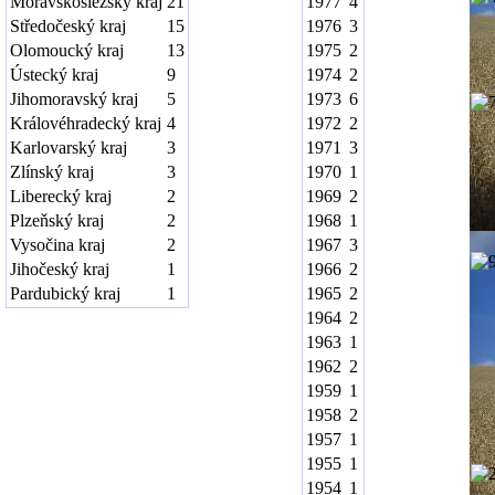
Moravskoslezský kraj
21
1977
4
Středočeský kraj
15
1976
3
Olomoucký kraj
13
1975
2
Ústecký kraj
9
1974
2
Jihomoravský kraj
5
1973
6
Královéhradecký kraj
4
1972
2
Karlovarský kraj
3
1971
3
Zlínský kraj
3
1970
1
Liberecký kraj
2
1969
2
Plzeňský kraj
2
1968
1
Vysočina kraj
2
1967
3
Jihočeský kraj
1
1966
2
Pardubický kraj
1
1965
2
1964
2
1963
1
1962
2
1959
1
1958
2
1957
1
1955
1
1954
1