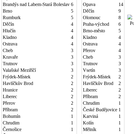
Brandýs nad Labem-Stará Boleslav
6
Opava
14
Brno
5
Děčín
9
Rumburk
5
Olomouc
8
Poč
Děčín
4
Praha-východ
6
Hlučín
4
Brno-město
5
Kladno
4
Kladno
4
Ostrava
4
Ostrava
4
Cheb
3
Přerov
4
Kravaře
3
Cheb
3
Trutnov
3
Trutnov
3
Valašské Meziříčí
3
Vsetín
3
Frýdek-Místek
2
Frýdek-Místek
2
Havlíčkův Brod
2
Havlíčkův Brod
2
Hranice
2
Liberec
2
Liberec
2
Příbram
2
Přerov
2
Chrudim
1
Příbram
2
České Budějovice
1
Bohumín
1
Karviná
1
Chrudim
1
Kolín
1
Černošice
1
Mělník
1