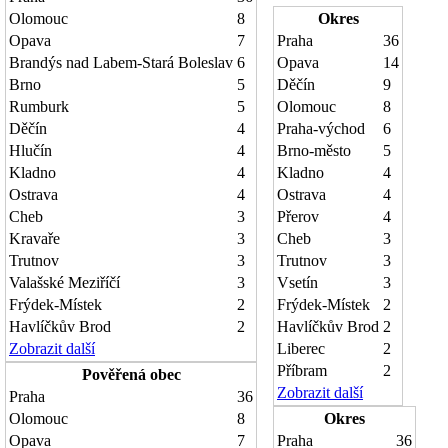
Olomouc
8
Okres
Opava
7
Praha
36
Brandýs nad Labem-Stará Boleslav
6
Opava
14
Brno
5
Děčín
9
Rumburk
5
Olomouc
8
Děčín
4
Praha-východ
6
Hlučín
4
Brno-město
5
Kladno
4
Kladno
4
Ostrava
4
Ostrava
4
Cheb
3
Přerov
4
Kravaře
3
Cheb
3
Trutnov
3
Trutnov
3
Valašské Meziříčí
3
Vsetín
3
Frýdek-Místek
2
Frýdek-Místek
2
Havlíčkův Brod
2
Havlíčkův Brod
2
Zobrazit další
Liberec
2
Příbram
2
Pověřená obec
Zobrazit další
Praha
36
Olomouc
8
Okres
Opava
7
Praha
36