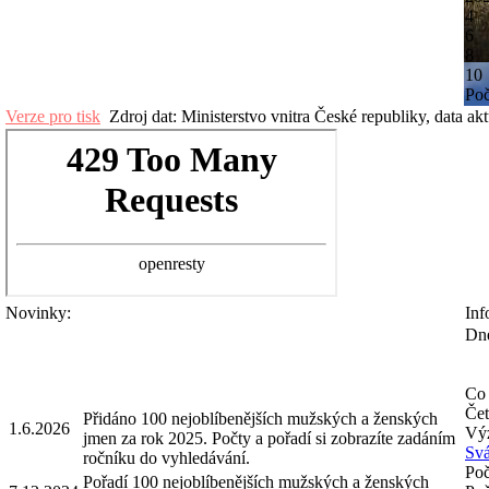
4
6
8
10
Poč
Verze pro tisk
Zdroj dat: Ministerstvo vnitra České republiky, data ak
Novinky:
Inf
Dne
Co 
Čet
Přidáno 100 nejoblíbenějších mužských a ženských
1.6.2026
Výz
jmen za rok 2025. Počty a pořadí si zobrazíte zadáním
Svá
ročníku do vyhledávání.
Poč
Pořadí 100 nejoblíbenějších mužských a ženských