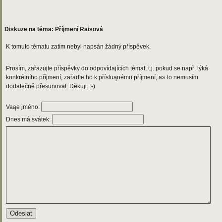
Diskuze na téma: Příjmení Raisová
K tomuto tématu zatím nebyl napsán žádný příspěvek.
Prosím, zařazujte příspěvky do odpovídajících témat, t.j. pokud se např. týká
konkrétního příjmení, zařaďte ho k přísluąnému příjmení, a» to nemusím
dodatečně přesunovat. Děkuji. :-)
Vaąe jméno:
Dnes má svátek: