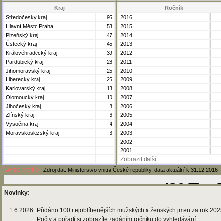
Kraj
Ročník
Středočeský kraj
95
2016
Hlavní Město Praha
53
2015
Plzeňský kraj
47
2014
Ústecký kraj
45
2013
Královéhradecký kraj
39
2012
Pardubický kraj
28
2011
Jihomoravský kraj
25
2010
Liberecký kraj
25
2009
Karlovarský kraj
13
2008
Olomoucký kraj
10
2007
Jihočeský kraj
8
2006
Zlínský kraj
6
2005
Vysočina kraj
4
2004
Moravskoslezský kraj
3
2003
2002
2001
Zobrazit další
Verze pro tisk
Zdroj dat: Ministerstvo vnitra České republiky, data aktuální k 31.12.2016
Novinky:
1.6.2026
Přidáno 100 nejoblíbenějších mužských a ženských jmen za rok 202
Počty a pořadí si zobrazíte zadáním ročníku do vyhledávání.