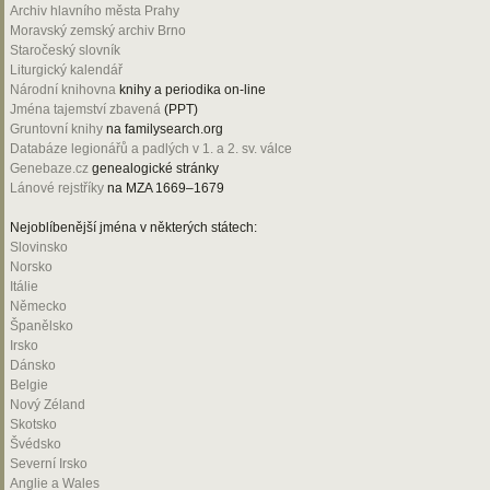
Archiv hlavního města Prahy
Moravský zemský archiv Brno
Staročeský slovník
Liturgický kalendář
Národní knihovna
knihy a periodika on-line
Jména tajemství zbavená
(PPT)
Gruntovní knihy
na familysearch.org
Databáze legionářů a padlých v 1. a 2. sv. válce
Genebaze.cz
genealogické stránky
Lánové rejstříky
na MZA 1669–1679
Nejoblíbenější jména v některých státech:
Slovinsko
Norsko
Itálie
Německo
Španělsko
Irsko
Dánsko
Belgie
Nový Zéland
Skotsko
Švédsko
Severní Irsko
Anglie a Wales