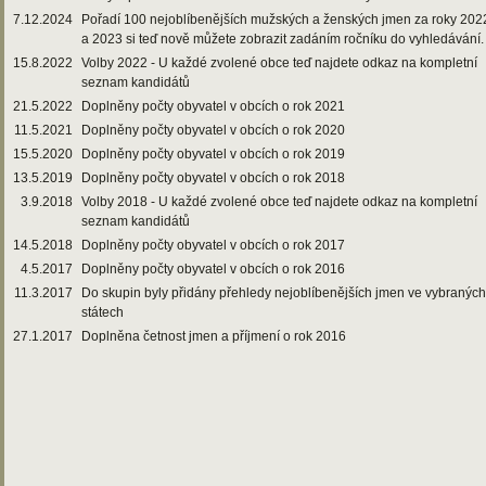
7.12.2024
Pořadí 100 nejoblíbenějších mužských a ženských jmen za roky 202
a 2023 si teď nově můžete zobrazit zadáním ročníku do vyhledávání.
15.8.2022
Volby 2022 - U každé zvolené obce teď najdete odkaz na kompletní
seznam kandidátů
21.5.2022
Doplněny počty obyvatel v obcích o rok 2021
11.5.2021
Doplněny počty obyvatel v obcích o rok 2020
15.5.2020
Doplněny počty obyvatel v obcích o rok 2019
13.5.2019
Doplněny počty obyvatel v obcích o rok 2018
3.9.2018
Volby 2018 - U každé zvolené obce teď najdete odkaz na kompletní
seznam kandidátů
14.5.2018
Doplněny počty obyvatel v obcích o rok 2017
4.5.2017
Doplněny počty obyvatel v obcích o rok 2016
11.3.2017
Do skupin byly přidány přehledy nejoblíbenějších jmen ve vybraných
státech
27.1.2017
Doplněna četnost jmen a příjmení o rok 2016