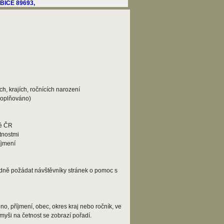
h, krajích, ročnících narození
doplňováno)
lé ČR
tnostmi
íjmení
adně požádat návštěvníky stránek o pomoc s
o, příjmení, obec, okres kraj nebo ročník, ve
myši na četnost se zobrazí pořadí.