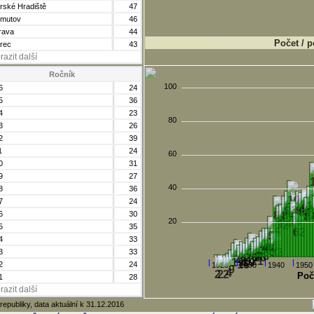
rské Hradiště
47
mutov
46
rava
44
Počet / p
erec
43
razit další
Ročník
100
6
24
5
36
4
23
80
3
26
2
39
1
24
60
0
31
9
27
40
8
36
7
24
6
30
20
5
35
4
33
3
33
2
24
1920
1930
1940
1950
Poč
1
28
razit další
republiky, data aktuální k 31.12.2016