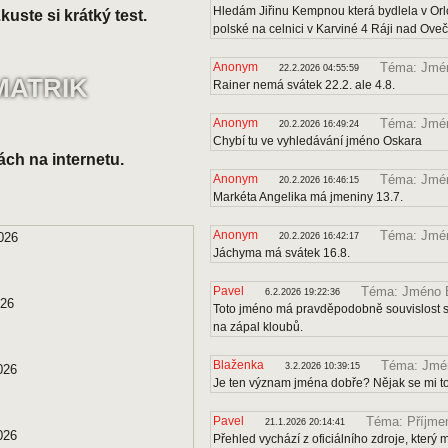
Hledám Jiřinu Kempnou která bydlela v Orl
uste si krátký test.
polské na celnici v Karviné 4 Ráji nad Ove
Anonym
Téma: Jmén
22.2.2026 04:55:59
MATRIK
Rainer nemá svátek 22.2. ale 4.8.
Anonym
Téma: Jmé
20.2.2026 16:49:24
Chybí tu ve vyhledávání jméno Oskara
ách na internetu.
Anonym
Téma: Jmén
20.2.2026 16:46:15
Markéta Angelika má jmeniny 13.7.
Anonym
Téma: Jmé
026
20.2.2026 16:42:17
Jáchyma má svátek 16.8.
Pavel
Téma: Jméno B
6.2.2026 19:22:36
026
Toto jméno má pravděpodobně souvislost s 
na zápal kloubů.
Blaženka
Téma: Jmén
3.2.2026 10:39:15
026
Je ten význam jména dobře? Nějak se mi to
Pavel
Téma: Příjmen
21.1.2026 20:14:41
026
Přehled vychází z oficiálního zdroje, kter