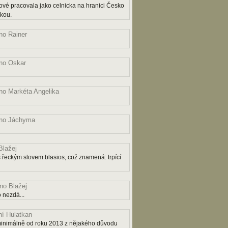
ové pracovala jako celnicka na hranici Česko
čkou.
o Rainer
no Oskar
o Markéta Angelika
no Jáchyma
lažej
řeckým slovem blasios, což znamená: trpící
o Blažej
 nezdá...
í Hulatkan
ý minimálně od roku 2013 z nějakého důvodu