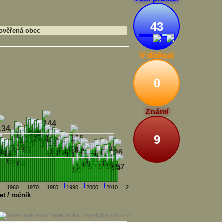
43
ověřená obec
V diskuzi
0
Známí
9
1960
1970
1980
1990
2000
2010
2020
et / ročník
pavel@jandora.cz