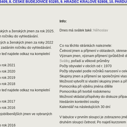
Info:
Dnes má svátek také:
Něhoslav
ských a ženských jmen za rok 2025.
m ročníku do vyhledávání.
kých a ženských jmen za roky 2022
Co na těchto stránkách naleznete:
t zadáním ročníku do vyhledávání.
Četnost jmen a příjmení v oblastech, okresec
 teď najdete odkaz na kompletní
Význam jmen, význam příjmení (průběžně 
Svátky
, pořadí a věkové průměry
o rok 2021
Počty obyvatel v obcích od r. 1970
Počty obyvatel podle ročníků narození v ce
o rok 2020
Skupiny jmen a příjmení se společnými vlas
o rok 2019
Možnost vytvořit si vlastní skupiny jmen a př
o rok 2018
Pomocníka při výběru jména dítěte
 teď najdete odkaz na kompletní
Pomocníka při tvorbě rodokmenu
Možnost vkládat příspěvky do diskuze příp
o rok 2017
hledáním konkrétní osoby
Kalendář na následujících 30 dní
o rok 2016
ejoblíbenějších jmen ve vybraných
V tabulce v prvním sloupci je zobrazeno jmén
druhém sloupci četnost. Po najetí kurzorem 
o rok 2016