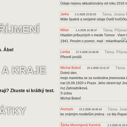
Údaje nejsou aktualizovány od roku 2016 
Jarka
Téma: Jméno 
2.4.2026 23:52:03
Máte špatné a neúplné údaje Další holčičk
ŘÍJMENÍ
Milan
Téma: Příjmen
1.4.2026 14:36:37
Hladám príbuzných v meste Turnov . Viem le
1941. Prosím o pomoc. mail : milanfisan
. Ábel
Lenka
Téma: Příjme
27.3.2026 22:49:00
Přesně jonáši
 A KRAJE
Michal Bokoč
Téma: 
25.3.2026 15:11:37
Dobrý den,
moje maminka se za svobodna jmenovala Lo
nar.16.09.1920 v Praze. Jeho otcem byl J
roz.Zahradníková.
raji? Zkuste si krátký test.
S úctou
Michal Bokoč
VÁTKY
Anonym
Téma: Jmén
15.3.2026 16:49:16
ke známým nositelům jména - co Ida Rapa
Šárka Morongová Karviná
2.3.2026 01:33: