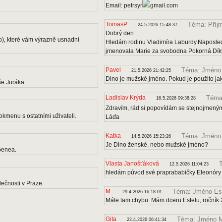
Email: petrsyr
gmail.com
TomasP
Téma: Příj
24.5.2026 15:48:37
Dobrý den
o), které vám výrazně usnadní
Hledám rodinu Vladimíra Laburdy.Naposle
jmenovala Marie za svobodna Pokorná.Díky
Pavel
Téma: Jméno
21.5.2026 21:42:25
Dino je mužské jméno. Pokud je použito ja
e Juráka.
Ladislav Krýda
Téma:
16.5.2026 09:38:28
Zdravím, rád si popovídám se stejnojmenými
kmenu s ostatními uživateli.
Láďa
Katka
Téma: Jméno
14.5.2026 15:23:26
Je Dino ženské, nebo mužské jméno?
Genea.
Vlasta Janošťáková
12.5.2026 11:04:23
hledám původ své praprababičky Eleonóry
ečnosti v Praze.
M.
Téma: Jméno Es
29.4.2026 16:18:01
Máte tam chybu. Mám dceru Estelu, ročník 
Gita
Téma: Jméno M
22.4.2026 06:41:34