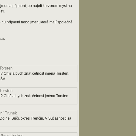
jmen a příjmení, po najetí kurzorem myši na
ti.
kupinu příjmení nebo jmen, které mají společné
uzi
.
Torsten
? Chtěla bych znát četnost jména Torsten.
y ŠV
Torsten
? Chtěla bych znát četnost jména Torsten.
ní Trunek
Dolnej Súči, okres Trenčín. V Súčasnosti sa
Okres Teplice