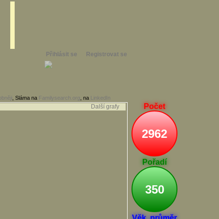
Přihlásit se
Registrovat se
bněji
, Sláma na
Familysearch.org
, na
LinkedIn
Počet
Další grafy
2962
Pořadí
350
Věk. průměr