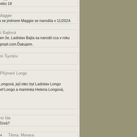
nebo 18
Maggie
a se jménem Maggie se narodila v 11/2024.
í Bajlová
n že, Ladislav Bajla sa narodil cca v roku
gmail.com.Ďakujem.
ní Šymkiv
Příjmení Longo
ngová, její otec byl Ladislav Longo
osef Longo a maminka Helena Longová,
o Ida
ičová?
Téma: Morava
44