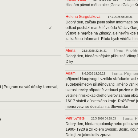
Hledám původ mého otce ,Genzu Galaje.Kd
Helena Garguláková
17.7.2026 06:38:31
Dobrý den, začala jsem sbírat informace pro
odkud pochází manželův děda Václav Gargu
výskyt je nejvíce na Zlínský, ale nevím kde
za každou informaci. Ráda bych věděla histo
Alena
Téma: Pověře
24.6.2026 22:34:21
Dobrý den, hledám nějaké příbuzné Vilmy F
Díky
Adam
Téma: Příjmen
8.6.2026 18:26:22
příjmení Hauptvogel vzniklo skládáním asi v
sudetoněmecky přistěhovanci, jméno vznikl
 | Program na váš dětský karneval,
starosti reviry případně vedoucí pozice v dě
většině rimskokatlického vierovizananí obč
16/17 století z ústeckého kraje. Rožšířené
menší větvi se dostala i na Slovensko
Petr Syriste
Téma: P
n
29.5.2026 04:28:03
Dobry den, hledam potomky nebo pribuzne 
1900- 1920 a zil kolem Svojsic, Bosic, Kou
Dekuji za jakoukoliv zpravu.