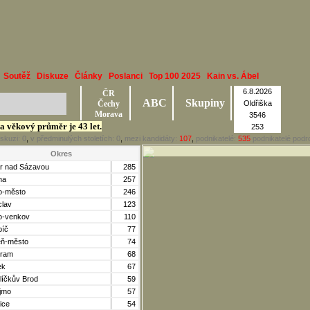
Soutěž
Diskuze
Články
Poslanci
Top 100 2025
Kain vs. Ábel
6.8.2026
ČR
ABC
Skupiny
Čechy
Oldřiška
Morava
3546
 a věkový průměr je 43 let.
253
iskuzi:
0
,
v předminulých stoletích:
0
,
mezi kandidáty:
107
,
podnikatelé:
535
podnikatelé podro
Okres
r nad Sázavou
285
ha
257
o-město
246
clav
123
o-venkov
110
bíč
77
eň-město
74
bram
68
ek
67
líčkův Brod
59
jmo
57
ice
54