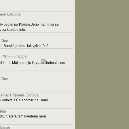
mení Laburda
dy bydlel na Kladně.Jeho maminka se
 za kazdou info.
 Dino
ko ženské jméno, tak vyjímečně.
 Příjmení Krýda
 lidmi. Můj email je lkryda
hotmail.com.
 Dino
Téma: Příjmení Grófová
 Grófové z Čelechovic na Hané
tela
2017, která tam uvedena není.
aggie