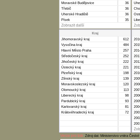
Moravské Budějovice
36
Uhe
Třebíč
36
Cho
Uherské Hradiště
36
Ost
Písek
35
Lib
Zobrazit další
Zob
Kraj
Jihomoravský kraj
612
201
Vysočina kraj
484
201
Hlavní Město Praha
257
201
Středočeský kraj
252
201
Jihočeský kraj
222
201
Ústecký kraj
221
201
Plzeňský kraj
198
201
Zlínský kraj
139
200
Moravskoslezský kraj
120
200
Olomoucký kraj
113
200
Liberecký kraj
98
200
Pardubický kraj
93
200
Karlovarský kraj
81
200
Královéhradecký kraj
72
200
200
200
Zob
Verze pro tisk
Zdroj dat: Ministerstvo vnitra České 