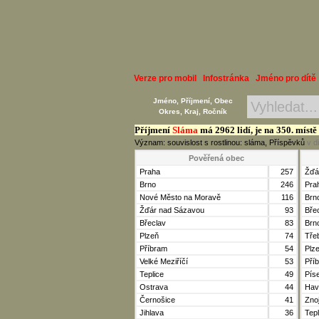
Verze pro mobil
Infostránka
Jméno pro dítě
Jméno, Příjmení, Obec
Okres, Kraj, Ročník
Příjmení
Sláma
má 2962 lidí, je na 350. místě
Význam: souvislost s rostlinou: sláma, Příspěvků
v d
Pověřená obec
Praha
257
Žďá
Brno
246
Pra
Nové Město na Moravě
116
Brn
Žďár nad Sázavou
93
Bře
Břeclav
83
Brn
Plzeň
74
Tře
Příbram
54
Plz
Velké Meziříčí
53
Pří
Teplice
49
Pís
Ostrava
44
Hav
Černošice
41
Zno
Jihlava
36
Tepl