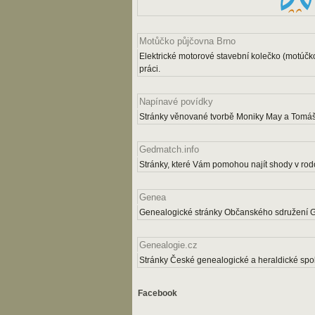
Motůčko půjčovna Brno
Elektrické motorové stavební kolečko (motúčk
práci.
Napínavé povídky
Stránky věnované tvorbě Moniky May a Tomáš
Gedmatch.info
Stránky, které Vám pomohou najít shody v rodo
Genea
Genealogické stránky Občanského sdružení 
Genealogie.cz
Stránky České genealogické a heraldické spol
Facebook