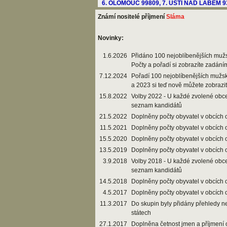
Známí nositelé příjmení
Sláma
Novinky:
1.6.2026
Přidáno 100 nejoblíbenějších muž
Počty a pořadí si zobrazíte zadání
7.12.2024
Pořadí 100 nejoblíbenějších mužs
a 2023 si teď nově můžete zobrazi
15.8.2022
Volby 2022 - U každé zvolené obce
seznam kandidátů
21.5.2022
Doplněny počty obyvatel v obcích 
11.5.2021
Doplněny počty obyvatel v obcích 
15.5.2020
Doplněny počty obyvatel v obcích 
13.5.2019
Doplněny počty obyvatel v obcích 
3.9.2018
Volby 2018 - U každé zvolené obce
seznam kandidátů
14.5.2018
Doplněny počty obyvatel v obcích 
4.5.2017
Doplněny počty obyvatel v obcích 
11.3.2017
Do skupin byly přidány přehledy n
státech
27.1.2017
Doplněna četnost jmen a příjmení 