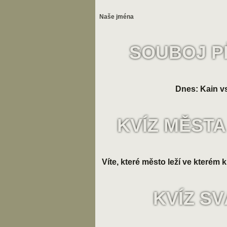
Naše jména
SOUBOJ P
Dnes: Kain vs
KVÍZ MĚSTA
Víte, které město leží ve kterém k
KVÍZ S