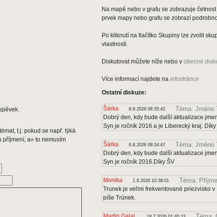
Na mapě nebo v grafu se zobrazuje četnost 
prvek mapy nebo grafu se zobrazí podrobnos
Po kliknutí na tlačítko Skupiny lze zvolit s
vlastnosti.
Diskutovat můžete níže nebo v
obecné disk
Více informací najdete na
infostránce
Ostatní diskuze:
Šárka
Téma: Jméno 
spěvek.
6.8.2026 08:35:42
Dobrý den, kdy bude další aktualizace jmen
Syn je ročník 2016 a je Liberecký kraj. Dík
émat, t.j. pokud se např. týká
u příjmení, a» to nemusím
Šárka
Téma: Jméno 
6.8.2026 08:34:47
Dobrý den, kdy bude další aktualizace jmen
Syn je ročník 2016.Díky ŠV
Monika
Téma: Příjme
1.8.2026 10:38:01
Trunek je veľmi frekventované priezvisko v 
píše Trúnek.
Martin Galaj
Téma: 
18.7.2026 01:40:33