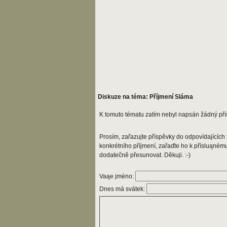
Diskuze na téma: Příjmení Sláma
K tomuto tématu zatím nebyl napsán žádný pří
Prosím, zařazujte příspěvky do odpovídajících t
konkrétního příjmení, zařaďte ho k přísluąném
dodatečně přesunovat. Děkuji. :-)
Vaąe jméno:
Dnes má svátek: