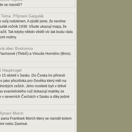
e se narodil?
Téma: Příjmení Gargulák
 svůj rodokmen. A zjistili jsme, že nevíme
lák ročník 1938. Všude ukazují mapy, že
 začít. Tak kdyby někdo věděl víc tak budu ráda
rii rodiny.
ná obec Boskovice
lachsové (Třebíč) a Vilouše Horného (Brno).
í Hauptvogel
 15 století v Sasku .Do Česka ho přinesli
o jako přezdívka pro člověka který měl na
lnických ceších. Jeho nositelé byli v drtivé
as evanielického což dokazují matriky ze
 je v severních Čechách v Sasku a díky jedné
říjmení Morch
pana Frantisek Morch ktery se narodil kolem
rimi nebo Zasmuk.