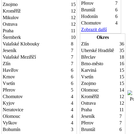
Přerov
7
Znojmo
15
Bruntál
6
Kroměříž
12
Hodonín
6
Mikulov
12
Chomutov
4
Ostrava
12
Zobrazit další
Praha
11
Šternberk
10
Okres
Valašské Klobouky
8
Zlín
36
Jeseník
7
Uherské Hradiště
35
Valašské Meziříčí
7
Břeclav
18
Zlín
7
Brno-město
16
Havířov
6
Karviná
15
Krnov
6
Vsetín
15
Vsetín
6
Znojmo
15
Přerov
5
Olomouc
14
Chomutov
4
Kroměříž
12
Poč
Kyjov
4
Ostrava
12
Neratovice
4
Praha
11
Olomouc
4
Jeseník
7
Vyškov
4
Přerov
7
Bohumín
3
Bruntál
6