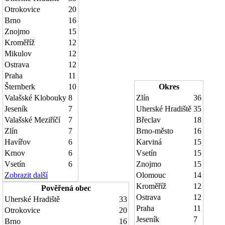
Otrokovice
20
Brno
16
Znojmo
15
Kroměříž
12
Mikulov
12
Ostrava
12
Praha
11
Šternberk
10
Okres
Valašské Klobouky
8
Zlín
36
Jeseník
7
Uherské Hradiště
35
Valašské Meziříčí
7
Břeclav
18
Zlín
7
Brno-město
16
Havířov
6
Karviná
15
Krnov
6
Vsetín
15
Vsetín
6
Znojmo
15
Zobrazit další
Olomouc
14
Kroměříž
12
Pověřená obec
Ostrava
12
Uherské Hradiště
33
Praha
11
Otrokovice
20
Jeseník
7
Brno
16