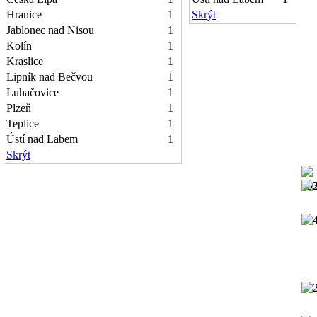
Hranice
1
Skrýt
Jablonec nad Nisou
1
Kolín
1
Kraslice
1
Lipník nad Bečvou
1
Luhačovice
1
Plzeň
1
Teplice
1
Ústí nad Labem
1
Skrýt
19
19