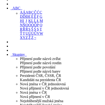
ABC
A
Á
Ą
B
C
Č
Ć
Ç
D
Ď
Đ
E
É
Ě
F
G
H
I
J
K
L
Ĺ
Ł
M
N
Ň
O
Ó
Ö
Ő
P
Q
R
Ř
Ŕ
S
Š
Ś
Ş
T
Ť
Ţ
U
Ú
Ü
Ű
V
W
X
Y
Z
Ž
Ż
¬
Skupiny
Příjmení podle názvů zvířat
Příjmení podle názvů rostlin
Příjmení podle povolání
Příjmení podle názvů barev
Prezidenti ČSR, ČSSR, ČR
Kandidáti na prezidenta ČR
Nová jména v ČR jednoslovná
Nová příjmení v ČR jednoslovná
Nová jména v ČR
Nová příjmení v ČR
Nejoblíbenější mužská jména