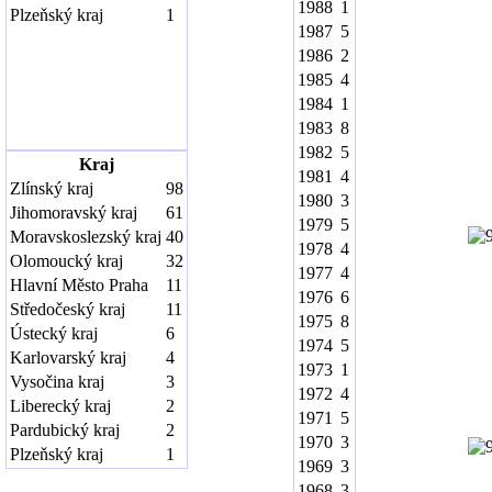
1988
1
Plzeňský kraj
1
1987
5
1986
2
1985
4
1984
1
1983
8
1982
5
Kraj
1981
4
Zlínský kraj
98
1980
3
Jihomoravský kraj
61
1979
5
Moravskoslezský kraj
40
1978
4
Olomoucký kraj
32
1977
4
Hlavní Město Praha
11
1976
6
Středočeský kraj
11
1975
8
Ústecký kraj
6
1974
5
Karlovarský kraj
4
1973
1
Vysočina kraj
3
1972
4
Liberecký kraj
2
1971
5
Pardubický kraj
2
1970
3
Plzeňský kraj
1
1969
3
1968
3