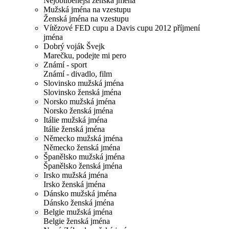
Nejoblíbenější ženská jména
Mužská jména na vzestupu
Ženská jména na vzestupu
Vítězové FED cupu a Davis cupu 2012 příjmení
jména
Dobrý voják Švejk
Marečku, podejte mi pero
Známí - sport
Známí - divadlo, film
Slovinsko mužská jména
Slovinsko ženská jména
Norsko mužská jména
Norsko ženská jména
Itálie mužská jména
Itálie ženská jména
Německo mužská jména
Německo ženská jména
Španělsko mužská jména
Španělsko ženská jména
Irsko mužská jména
Irsko ženská jména
Dánsko mužská jména
Dánsko ženská jména
Belgie mužská jména
Belgie ženská jména