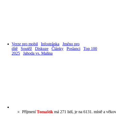
Verze pro mobil
Infostránka
Jméno pro
dítě
Soutěž
Diskuze
Články
Poslanci
Top 100
2025
Jahoda vs. Malina
Příjmení
Tomaštík
má 271 lidí, je na 6131. místě a věkov