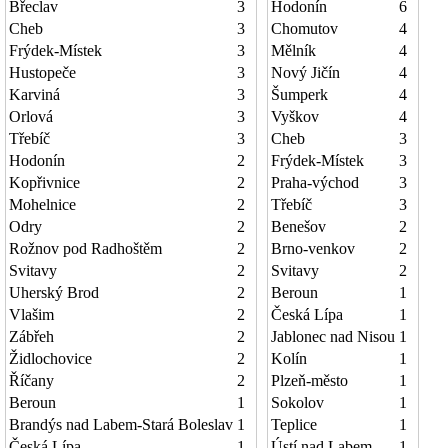
Břeclav
3
Hodonín
6
Cheb
3
Chomutov
4
Frýdek-Místek
3
Mělník
4
Hustopeče
3
Nový Jičín
4
Karviná
3
Šumperk
4
Orlová
3
Vyškov
4
Třebíč
3
Cheb
3
Hodonín
2
Frýdek-Místek
3
Kopřivnice
2
Praha-východ
3
Mohelnice
2
Třebíč
3
Odry
2
Benešov
2
Rožnov pod Radhoštěm
2
Brno-venkov
2
Svitavy
2
Svitavy
2
Uherský Brod
2
Beroun
1
Vlašim
2
Česká Lípa
1
Zábřeh
2
Jablonec nad Nisou
1
Židlochovice
2
Kolín
1
Říčany
2
Plzeň-město
1
Beroun
1
Sokolov
1
Brandýs nad Labem-Stará Boleslav
1
Teplice
1
Česká Lípa
1
Ústí nad Labem
1