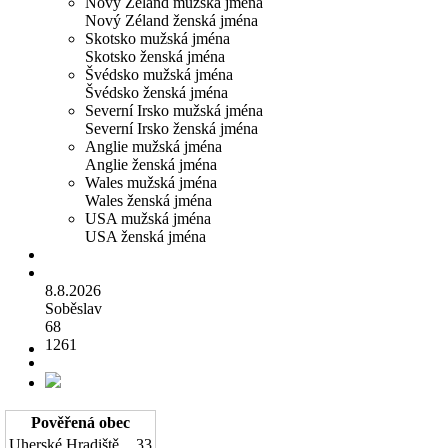
Nový Zéland mužská jména
Nový Zéland ženská jména
Skotsko mužská jména
Skotsko ženská jména
Švédsko mužská jména
Švédsko ženská jména
Severní Irsko mužská jména
Severní Irsko ženská jména
Anglie mužská jména
Anglie ženská jména
Wales mužská jména
Wales ženská jména
USA mužská jména
USA ženská jména
8.8.2026
Soběslav
68
1261
Pověřená obec
Uherské Hradiště
33