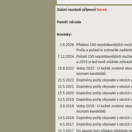
Známí nositelé příjmení
Vacek
Paměť národa
Novinky:
1.6.2026
Přidáno 100 nejoblíbenějších muž
Počty a pořadí si zobrazíte zadání
7.12.2024
Pořadí 100 nejoblíbenějších mužs
a 2023 si teď nově můžete zobrazi
15.8.2022
Volby 2022 - U každé zvolené obce
seznam kandidátů
21.5.2022
Doplněny počty obyvatel v obcích 
11.5.2021
Doplněny počty obyvatel v obcích 
15.5.2020
Doplněny počty obyvatel v obcích 
13.5.2019
Doplněny počty obyvatel v obcích 
3.9.2018
Volby 2018 - U každé zvolené obce
seznam kandidátů
14.5.2018
Doplněny počty obyvatel v obcích 
4.5.2017
Doplněny počty obyvatel v obcích 
11.3.2017
Do skupin byly přidány přehledy n