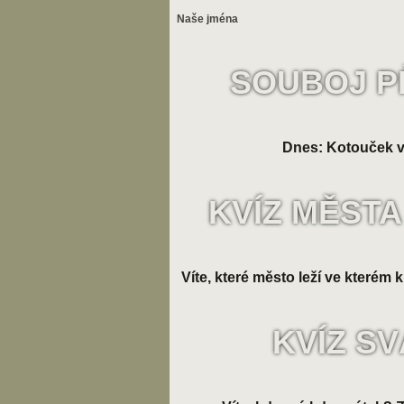
Naše jména
SOUBOJ P
Dnes: Kotouček v
KVÍZ MĚSTA
Víte, které město leží ve kterém k
KVÍZ S