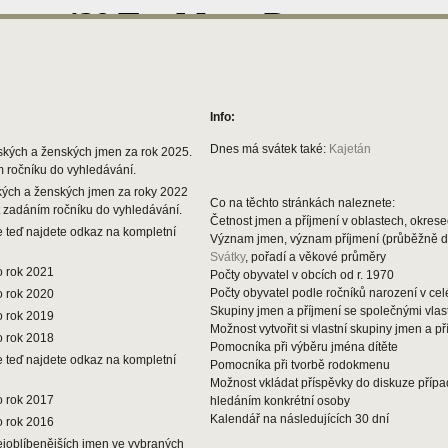
Info:
Dnes má svátek také:
Kajetán
ských a ženských jmen za rok 2025.
m ročníku do vyhledávání.
kých a ženských jmen za roky 2022
Co na těchto stránkách naleznete:
t zadáním ročníku do vyhledávání.
Četnost jmen a příjmení v oblastech, okresec
 teď najdete odkaz na kompletní
Význam jmen, význam příjmení (průběžně 
Svátky
, pořadí a věkové průměry
o rok 2021
Počty obyvatel v obcích od r. 1970
Počty obyvatel podle ročníků narození v ce
o rok 2020
Skupiny jmen a příjmení se společnými vlas
o rok 2019
Možnost vytvořit si vlastní skupiny jmen a př
o rok 2018
Pomocníka při výběru jména dítěte
 teď najdete odkaz na kompletní
Pomocníka při tvorbě rodokmenu
Možnost vkládat příspěvky do diskuze příp
o rok 2017
hledáním konkrétní osoby
Kalendář na následujících 30 dní
o rok 2016
ejoblíbenějších jmen ve vybraných