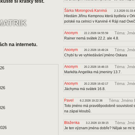
uste si krátký test.
Šárka Morongová Karviná
2.3.2026 01:33:
Hledám Jiřinu Kempnou která bydlela v Orl
MATRIK
polské na celnici v Karviné 4 Ráji nad Ove
Anonym
Téma: Jmén
22.2.2026 04:55:59
Rainer nemá svátek 22.2. ale 4.8.
ách na internetu.
Anonym
Téma: Jmé
20.2.2026 16:49:24
Chybí tu ve vyhledávání jméno Oskara
Anonym
Téma: Jmén
20.2.2026 16:46:15
026
Markéta Angelika má jmeniny 13.7.
Anonym
Téma: Jmé
20.2.2026 16:42:17
026
Jáchyma má svátek 16.8.
Pavel
Téma: Jméno B
6.2.2026 19:22:36
Toto jméno má pravděpodobně souvislost s 
026
na zápal kloubů.
Blaženka
Téma: Jmén
3.2.2026 10:39:15
2026
Je ten význam jména dobře? Nějak se mi to