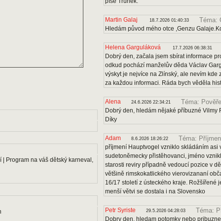
píše Trúnek.
Martin Galaj
Téma: 
18.7.2026 01:40:33
Hledám původ mého otce ,Genzu Galaje.Kd
Helena Garguláková
17.7.2026 06:38:31
Dobrý den, začala jsem sbírat informace pro
odkud pochází manželův děda Václav Gargu
výskyt je nejvíce na Zlínský, ale nevím kde
za každou informaci. Ráda bych věděla histo
Alena
Téma: Pověře
24.6.2026 22:34:21
Dobrý den, hledám nějaké příbuzné Vilmy F
Díky
Adam
Téma: Příjmen
8.6.2026 18:26:22
příjmení Hauptvogel vzniklo skládáním asi v
sudetoněmecky přistěhovanci, jméno vznikl
 | Program na váš dětský karneval,
starosti reviry případně vedoucí pozice v dě
většině rimskokatlického vierovizananí obč
16/17 století z ústeckého kraje. Rožšířené
menší větvi se dostala i na Slovensko
Petr Syriste
Téma: P
n
29.5.2026 04:28:03
Dobry den, hledam potomky nebo pribuzne 