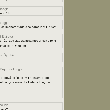
aggie
nebo 18
Maggie
a se jménem Maggie se narodila v 11/2024.
í Bajlová
n že, Ladislav Bajla sa narodil cca v roku
gmail.com.Ďakujem.
ní Šymkiv
Příjmení Longo
ngová, její otec byl Ladislav Longo
osef Longo a maminka Helena Longová,
o Ida
ičová?