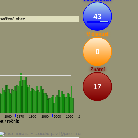
43
ověřená obec
V diskuzi
0
Známí
17
1960
1970
1980
1990
2000
2010
2020
et / ročník
pavel@jandora.cz