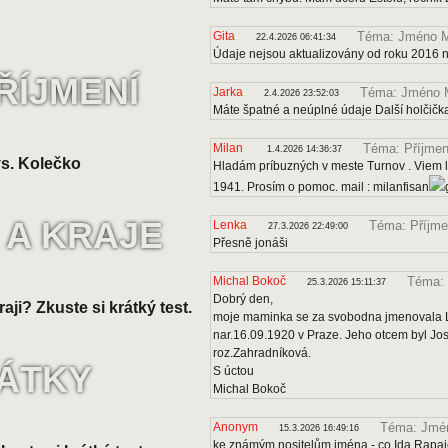
Gita
Téma: Jméno M
22.4.2026 06:41:34
Údaje nejsou aktualizovány od roku 2016 
ŘÍJMENÍ
Jarka
Téma: Jméno 
2.4.2026 23:52:03
Máte špatné a neúplné údaje Další holčičk
Milan
Téma: Příjmen
1.4.2026 14:36:37
s. Kolečko
Hladám príbuzných v meste Turnov . Viem le
1941. Prosím o pomoc. mail : milanfisan
 A KRAJE
Lenka
Téma: Příjme
27.3.2026 22:49:00
Přesně jonáši
Michal Bokoč
Téma: 
25.3.2026 15:11:37
Dobrý den,
raji? Zkuste si krátký test.
moje maminka se za svobodna jmenovala Lo
nar.16.09.1920 v Praze. Jeho otcem byl J
roz.Zahradníková.
VÁTKY
S úctou
Michal Bokoč
Anonym
Téma: Jmén
15.3.2026 16:49:16
ke známým nositelům jména - co Ida Rapa