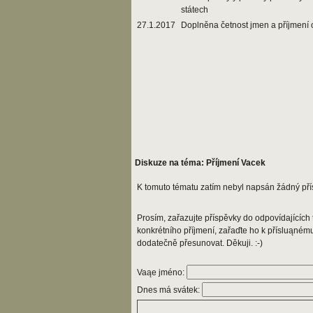
státech
27.1.2017
Doplněna četnost jmen a příjmení 
Diskuze na téma: Příjmení Vacek
K tomuto tématu zatím nebyl napsán žádný pří
Prosím, zařazujte příspěvky do odpovídajících t
konkrétního příjmení, zařaďte ho k přísluąném
dodatečně přesunovat. Děkuji. :-)
Vaąe jméno:
Dnes má svátek: