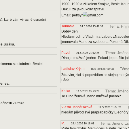
1900- 1920 a zil kolem Svojsic, Bosic, Kou
Dekuji za jakoukoliv zpravu.
Email: petrsyr
gmail.com
o), které vám výrazně usnadní
TomasP
Téma: Příj
24.5.2026 15:48:37
Dobrý den
Hledám rodinu Vladimíra Laburdy.Naposle
jmenovala Marie za svobodna Pokorná.Díky
e Juráka.
Pavel
Téma: Jméno
21.5.2026 21:42:25
Dino je mužské jméno. Pokud je použito ja
kmenu s ostatními uživateli.
Ladislav Krýda
Téma:
16.5.2026 09:38:28
Zdravím, rád si popovídám se stejnojmenými
Láďa
Genea.
Katka
Téma: Jméno
14.5.2026 15:23:26
Je Dino ženské, nebo mužské jméno?
ečnosti v Praze.
Vlasta Janošťáková
12.5.2026 11:04:23
hledám původ své praprababičky Eleonóry
M.
Téma: Jméno Es
29.4.2026 16:18:01
Máte tam chybu. Mám dceru Estelu, ročník 