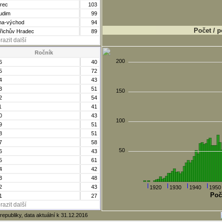
erec
103
udim
99
ha-východ
94
Počet / p
dřichův Hradec
89
razit další
Ročník
200
6
40
5
72
4
43
3
51
150
2
54
1
41
0
43
100
9
51
8
51
7
58
50
6
43
5
61
4
42
3
48
2
43
1920
1930
1940
1950
Poč
1
27
razit další
republiky, data aktuální k 31.12.2016