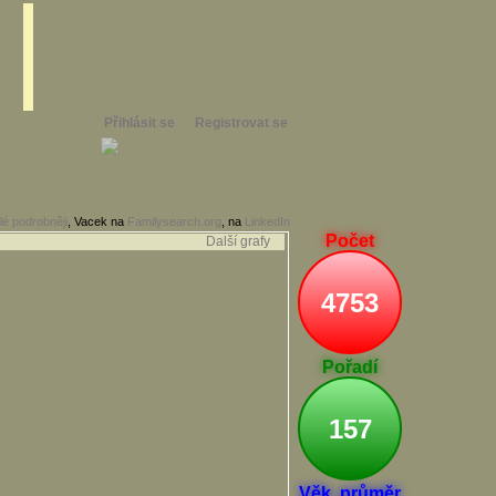
Přihlásit se
Registrovat se
lé podrobněji
, Vacek na
Familysearch.org
, na
LinkedIn
Počet
Další grafy
4753
Pořadí
157
Věk. průměr