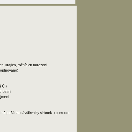
h, krajích, ročnících narození
doplňováno)
lé ČR
tnostmi
íjmení
adně požádat návštěvníky stránek o pomoc s