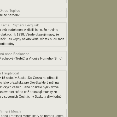
Okres Teplice
e se narodil?
Téma: Příjmení Gargulák
 svůj rodokmen. A zjistili jsme, že nevíme
lák ročník 1938. Všude ukazují mapy, že
 začít. Tak kdyby někdo věděl víc tak budu ráda
rii rodiny.
ná obec Boskovice
lachsové (Třebíč) a Vilouše Horného (Brno).
í Hauptvogel
 15 století v Sasku .Do Česka ho přinesli
o jako přezdívka pro člověka který měl na
lnických ceších. Jeho nositelé byli v drtivé
as evanielického což dokazují matriky ze
 je v severních Čechách v Sasku a díky jedné
říjmení Morch
pana Frantisek Morch ktery se narodil kolem