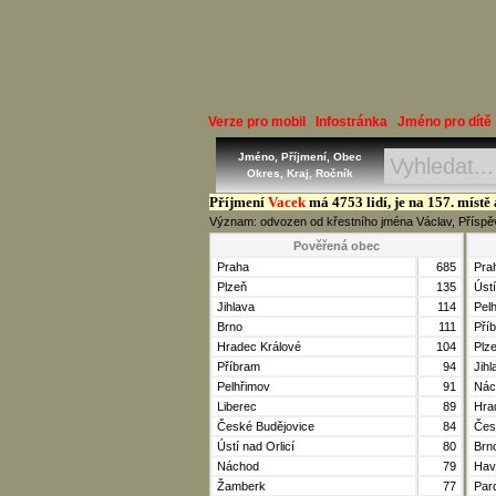
Verze pro mobil
Infostránka
Jméno pro dítě
Jméno, Příjmení, Obec
Okres, Kraj, Ročník
Příjmení
Vacek
má 4753 lidí, je na 157. místě
Význam: odvozen od křestního jména Václav, Přísp
Pověřená obec
Praha
685
Pra
Plzeň
135
Ústí
Jihlava
114
Pel
Brno
111
Pří
Hradec Králové
104
Plz
Příbram
94
Jihl
Pelhřimov
91
Nác
Liberec
89
Hra
České Budějovice
84
Čes
Ústí nad Orlicí
80
Brn
Náchod
79
Hav
Žamberk
77
Par