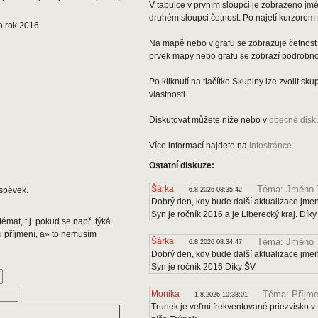
V tabulce v prvním sloupci je zobrazeno jmén
druhém sloupci četnost. Po najetí kurzorem 
o rok 2016
Na mapě nebo v grafu se zobrazuje četnost 
prvek mapy nebo grafu se zobrazí podrobnos
Po kliknutí na tlačítko Skupiny lze zvolit s
vlastnosti.
Diskutovat můžete níže nebo v
obecné disk
Více informací najdete na
infostránce
Ostatní diskuze:
Šárka
Téma: Jméno 
spěvek.
6.8.2026 08:35:42
Dobrý den, kdy bude další aktualizace jmen
Syn je ročník 2016 a je Liberecký kraj. Dík
émat, t.j. pokud se např. týká
u příjmení, a» to nemusím
Šárka
Téma: Jméno 
6.8.2026 08:34:47
Dobrý den, kdy bude další aktualizace jmen
Syn je ročník 2016.Díky ŠV
Monika
Téma: Příjme
1.8.2026 10:38:01
Trunek je veľmi frekventované priezvisko v 