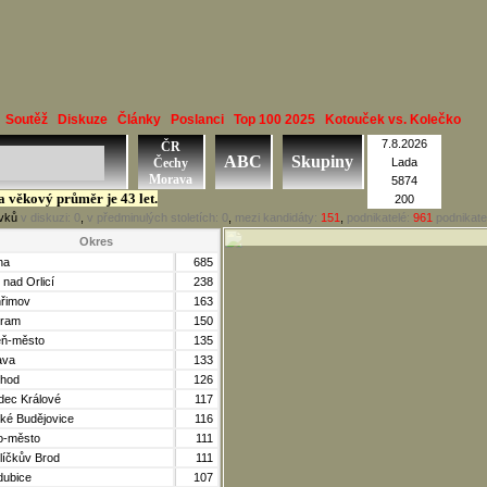
Soutěž
Diskuze
Články
Poslanci
Top 100 2025
Kotouček vs. Kolečko
7.8.2026
ČR
ABC
Skupiny
Čechy
Lada
Morava
5874
 a věkový průměr je 43 let.
200
ěvků
v diskuzi:
0
,
v předminulých stoletích:
0
,
mezi kandidáty:
151
,
podnikatelé:
961
podnikate
Okres
ha
685
 nad Orlicí
238
hřimov
163
bram
150
eň-město
135
ava
133
hod
126
dec Králové
117
ké Budějovice
116
o-město
111
líčkův Brod
111
dubice
107