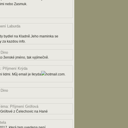
rimi nebo Zasmuk.
mení Laburda
dy bydlel na Kladně.Jeho maminka se
 za kazdou info.
 Dino
ko ženské jméno, tak vyjímečně.
 Příjmení Krýda
 lidmi. Můj email je lkryda
hotmail.com.
 Dino
Téma: Příjmení Grófová
 Grófové z Čelechovic na Hané
tela
2017, která tam uvedena není.