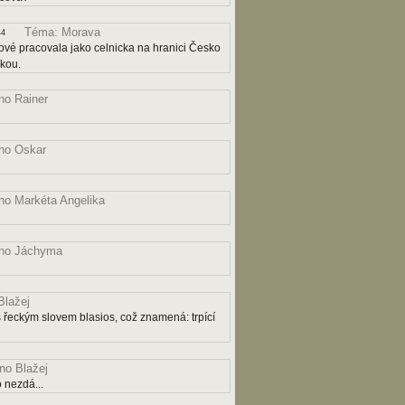
Téma: Morava
44
ové pracovala jako celnicka na hranici Česko
čkou.
o Rainer
no Oskar
o Markéta Angelika
no Jáchyma
lažej
řeckým slovem blasios, což znamená: trpící
o Blažej
 nezdá...