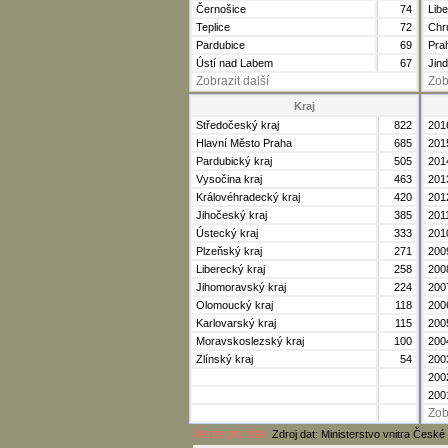
Černošice
74
Lib
Teplice
72
Chr
Pardubice
69
Pra
Ústí nad Labem
67
Jin
Zobrazit další
Zob
Kraj
Středočeský kraj
822
201
Hlavní Město Praha
685
201
Pardubický kraj
505
201
Vysočina kraj
463
201
Královéhradecký kraj
420
201
Jihočeský kraj
385
201
Ústecký kraj
333
201
Plzeňský kraj
271
200
Liberecký kraj
258
200
Jihomoravský kraj
224
200
Olomoucký kraj
118
200
Karlovarský kraj
115
200
Moravskoslezský kraj
100
200
Zlínský kraj
54
200
200
200
Zob
Verze pro tisk
Zdroj dat: Ministerstvo vnitra České 