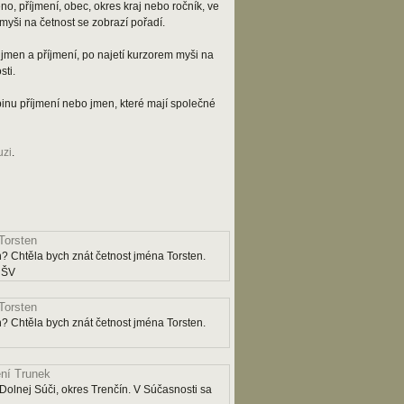
o, příjmení, obec, okres kraj nebo ročník, ve
myši na četnost se zobrazí pořadí.
jmen a příjmení, po najetí kurzorem myši na
ti.
kupinu příjmení nebo jmen, které mají společné
uzi
.
Torsten
? Chtěla bych znát četnost jména Torsten.
y ŠV
Torsten
? Chtěla bych znát četnost jména Torsten.
ní Trunek
Dolnej Súči, okres Trenčín. V Súčasnosti sa