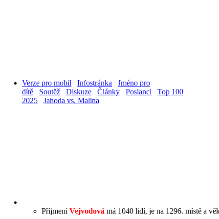
Verze pro mobil
Infostránka
Jméno pro
dítě
Soutěž
Diskuze
Články
Poslanci
Top 100
2025
Jahoda vs. Malina
Příjmení
Vejvodová
má 1040 lidí, je na 1296. místě a vě