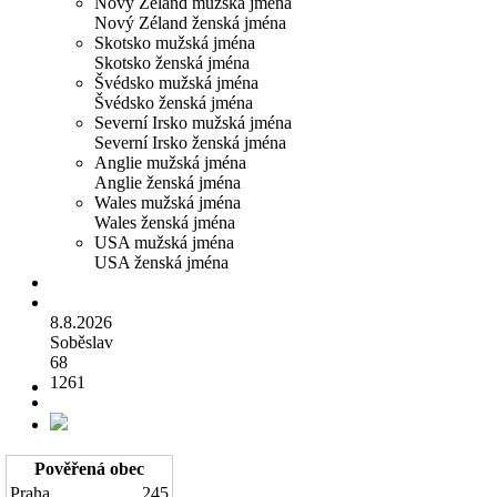
Nový Zéland mužská jména
Nový Zéland ženská jména
Skotsko mužská jména
Skotsko ženská jména
Švédsko mužská jména
Švédsko ženská jména
Severní Irsko mužská jména
Severní Irsko ženská jména
Anglie mužská jména
Anglie ženská jména
Wales mužská jména
Wales ženská jména
USA mužská jména
USA ženská jména
8.8.2026
Soběslav
68
1261
Pověřená obec
Praha
245