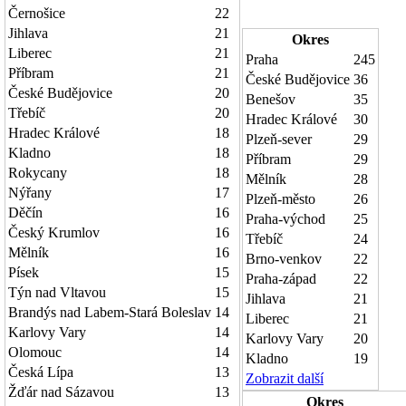
Černošice
22
Jihlava
21
Okres
Liberec
21
Praha
245
Příbram
21
České Budějovice
36
České Budějovice
20
Benešov
35
Třebíč
20
Hradec Králové
30
Hradec Králové
18
Plzeň-sever
29
Kladno
18
Příbram
29
Rokycany
18
Mělník
28
Nýřany
17
Plzeň-město
26
Děčín
16
Praha-východ
25
Český Krumlov
16
Třebíč
24
Mělník
16
Brno-venkov
22
Písek
15
Praha-západ
22
Týn nad Vltavou
15
Jihlava
21
Brandýs nad Labem-Stará Boleslav
14
Liberec
21
Karlovy Vary
14
Karlovy Vary
20
Olomouc
14
Kladno
19
Česká Lípa
13
Zobrazit další
Žďár nad Sázavou
13
Okres