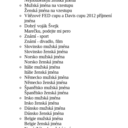
Nejoblíbenější ženská jména
Mužská jména na vzestupu
Ženská jména na vzestupu
Vítězové FED cupu a Davis cupu 2012 příjmení
jména
Dobrý voják Švejk
Marečku, podejte mi pero
Známí - sport
Známí - divadlo, film
Slovinsko mužská jména
Slovinsko ženská jména
Norsko mužská jména
Norsko ženská jména
Itálie mužská jména
Itálie ženská jména
Německo mužská jména
Německo ženská jména
Španělsko mužská jména
Španělsko ženská jména
Irsko mužská jména
Irsko ženská jména
Dánsko mužská jména
Dánsko ženská jména
Belgie mužská jména
Belgie ženská jména