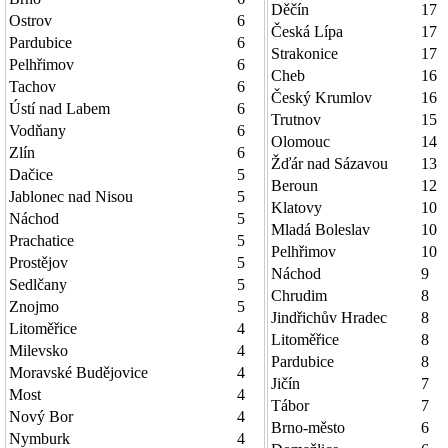
Děčín
17
Ostrov
6
Česká Lípa
17
Pardubice
6
Strakonice
17
Pelhřimov
6
Cheb
16
Tachov
6
Český Krumlov
16
Ústí nad Labem
6
Trutnov
15
Vodňany
6
Olomouc
14
Zlín
6
Žďár nad Sázavou
13
Dačice
5
Beroun
12
Jablonec nad Nisou
5
Klatovy
10
Náchod
5
Mladá Boleslav
10
Prachatice
5
Pelhřimov
10
Prostějov
5
Náchod
9
Sedlčany
5
Chrudim
8
Znojmo
5
Jindřichův Hradec
8
Litoměřice
4
Litoměřice
8
Milevsko
4
Pardubice
8
Moravské Budějovice
4
Jičín
7
Most
4
Tábor
7
Nový Bor
4
Brno-město
6
Nymburk
4