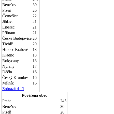
Benešov
30
Plzeň
26
Černošice
22
Jihlava
21
Liberec
21
Příbram
21
České Budějovice
20
Třebíč
20
Hradec Králové
18
Kladno
18
Rokycany
18
Nýřany
17
Děčín
16
Český Krumlov
16
Mělník
16
Zobrazit další
Pověřená obec
Praha
245
Benešov
30
Plzeň
26