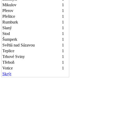
Mikulov
1
Přerov
1
Přeštice
1
Rumburk
1
Slaný
1
Stod
1
Šumperk
1
Světlá nad Sázavou
1
Teplice
1
Trhové Sviny
1
Třeboň
1
Votice
1
Skrýt