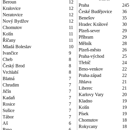
Beroun
12
Praha
245
Kralovice
12
České Budějovice
36
Neratovice
12
Benešov
35
Nový Bydžov
12
Hradec Králové
30
Chomutov
11
Plzeň-sever
29
Kolín
11
Příbram
29
Říčany
11
Mělník
28
Mladá Boleslav
10
Plzeň-město
26
Ivančice
9
Praha-východ
25
Cheb
8
Třebíč
24
Český Brod
8
Brno-venkov
22
Vrchlabí
8
Praha-západ
22
Blatná
7
Jihlava
21
Chrudim
7
Liberec
21
Jičín
7
Karlovy Vary
20
Kadaň
7
Kladno
19
Rosice
7
Kolín
19
Sušice
7
Písek
19
Tábor
7
Chomutov
18
Aš
6
Rokycany
18
Brno
6