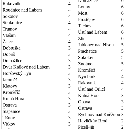
Domažlice
6
Rakovník
4
Louny
6
Roudnice nad Labem
4
Most
6
Sokolov
4
Prostějov
6
Strakonice
4
Tachov
6
Trutnov
4
Ústí nad Labem
6
Vlašim
4
Zlín
6
Žatec
4
Jablonec nad Nisou
5
Dobruška
3
Prachatice
5
Dobříš
3
Sokolov
5
Domažlice
3
Znojmo
5
Dvůr Králové nad Labem
3
Kroměříž
4
Horšovský Týn
3
Nymburk
4
Jaroměř
3
Rakovník
4
Klatovy
3
Ústí nad Orlicí
4
Kroměříž
3
Kutná Hora
3
Kutná Hora
3
Opava
3
Ostrava
3
Ostrava
3
Šlapanice
3
Rychnov nad Kněžnou
3
Tišnov
3
Havlíčkův Brod
2
Vítkov
3
Plzeň-jih
2