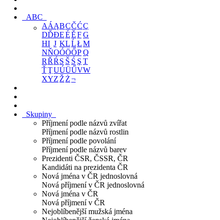
ABC
A
Á
Ą
B
C
Č
Ć
Ç
D
Ď
Đ
E
É
Ě
F
G
H
I
J
K
L
Ĺ
Ł
M
N
Ň
O
Ó
Ö
Ő
P
Q
R
Ř
Ŕ
S
Š
Ś
Ş
T
Ť
Ţ
U
Ú
Ü
Ű
V
W
X
Y
Z
Ž
Ż
¬
Skupiny
Příjmení podle názvů zvířat
Příjmení podle názvů rostlin
Příjmení podle povolání
Příjmení podle názvů barev
Prezidenti ČSR, ČSSR, ČR
Kandidáti na prezidenta ČR
Nová jména v ČR jednoslovná
Nová příjmení v ČR jednoslovná
Nová jména v ČR
Nová příjmení v ČR
Nejoblíbenější mužská jména