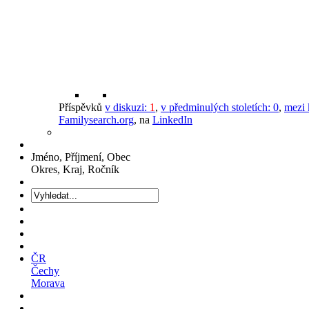
Příspěvků
v diskuzi:
1
,
v předminulých stoletích:
0
,
mezi 
Familysearch.org
, na
LinkedIn
Jméno, Příjmení, Obec
Okres, Kraj, Ročník
ČR
Čechy
Morava