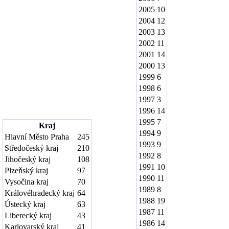
2005
10
2004
12
2003
13
2002
11
2001
14
2000
13
1999
6
1998
6
1997
3
1996
14
1995
7
Kraj
1994
9
Hlavní Město Praha
245
1993
9
Středočeský kraj
210
1992
8
Jihočeský kraj
108
1991
10
Plzeňský kraj
97
1990
11
Vysočina kraj
70
1989
8
Královéhradecký kraj
64
1988
19
Ústecký kraj
63
1987
11
Liberecký kraj
43
1986
14
Karlovarský kraj
41