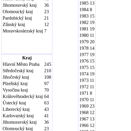
1985
13
Jihomoravský kraj
36
1984
8
Olomoucký kraj
23
1983
15
Pardubický kraj
21
1982
19
Zlínský kraj
12
1981
19
Moravskoslezský kraj
7
1980
11
1979
20
1978
14
1977
19
Kraj
1976
15
Hlavní Město Praha
245
1975
15
Středočeský kraj
210
1974
19
Jihočeský kraj
108
1973
11
Plzeňský kraj
97
1972
11
Vysočina kraj
70
1971
8
Královéhradecký kraj
64
1970
11
Ústecký kraj
63
1969
23
Liberecký kraj
43
1968
12
Karlovarský kraj
41
1967
13
Jihomoravský kraj
36
1966
12
Olomoucký kraj
23