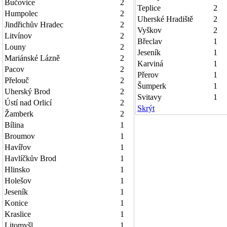
Bučovice
2
Teplice
2
Humpolec
2
Uherské Hradiště
2
Jindřichův Hradec
2
Vyškov
2
Litvínov
2
Břeclav
1
Louny
2
Jeseník
1
Mariánské Lázně
2
Karviná
1
Pacov
2
Přerov
1
Přelouč
2
Šumperk
1
Uherský Brod
2
Svitavy
1
Ústí nad Orlicí
2
Skrýt
Žamberk
2
Bílina
1
Broumov
1
Havířov
1
Havlíčkův Brod
1
Hlinsko
1
Holešov
1
Jeseník
1
Konice
1
Kraslice
1
Litomyšl
1