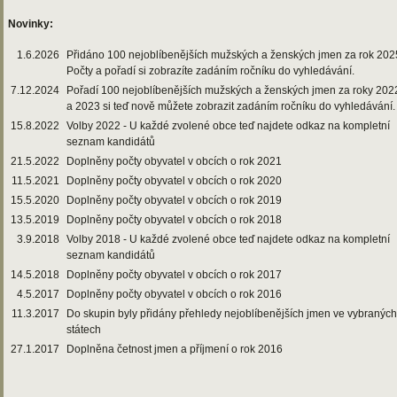
Novinky:
1.6.2026
Přidáno 100 nejoblíbenějších mužských a ženských jmen za rok 202
Počty a pořadí si zobrazíte zadáním ročníku do vyhledávání.
7.12.2024
Pořadí 100 nejoblíbenějších mužských a ženských jmen za roky 202
a 2023 si teď nově můžete zobrazit zadáním ročníku do vyhledávání.
15.8.2022
Volby 2022 - U každé zvolené obce teď najdete odkaz na kompletní
seznam kandidátů
21.5.2022
Doplněny počty obyvatel v obcích o rok 2021
11.5.2021
Doplněny počty obyvatel v obcích o rok 2020
15.5.2020
Doplněny počty obyvatel v obcích o rok 2019
13.5.2019
Doplněny počty obyvatel v obcích o rok 2018
3.9.2018
Volby 2018 - U každé zvolené obce teď najdete odkaz na kompletní
seznam kandidátů
14.5.2018
Doplněny počty obyvatel v obcích o rok 2017
4.5.2017
Doplněny počty obyvatel v obcích o rok 2016
11.3.2017
Do skupin byly přidány přehledy nejoblíbenějších jmen ve vybraných
státech
27.1.2017
Doplněna četnost jmen a příjmení o rok 2016