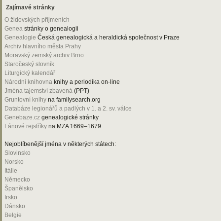
Zajímavé stránky
O židovských příjmeních
Genea
stránky o genealogii
Genealogie
Česká genealogická a heraldická společnost v Praze
Archiv hlavního města Prahy
Moravský zemský archiv Brno
Staročeský slovník
Liturgický kalendář
Národní knihovna
knihy a periodika on-line
Jména tajemství zbavená
(PPT)
Gruntovní knihy
na familysearch.org
Databáze legionářů a padlých v 1. a 2. sv. válce
Genebaze.cz
genealogické stránky
Lánové rejstříky
na MZA 1669–1679
Nejoblíbenější jména v některých státech:
Slovinsko
Norsko
Itálie
Německo
Španělsko
Irsko
Dánsko
Belgie