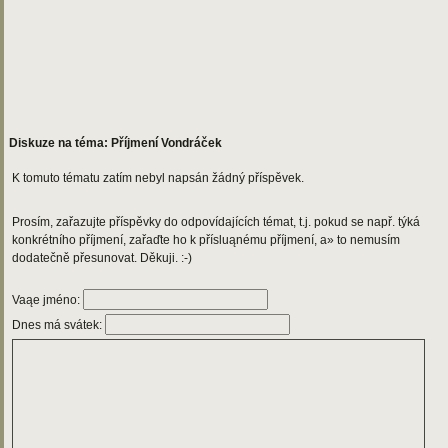
Diskuze na téma: Příjmení Vondráček
K tomuto tématu zatím nebyl napsán žádný příspěvek.
Prosím, zařazujte příspěvky do odpovídajících témat, t.j. pokud se např. týká
konkrétního příjmení, zařaďte ho k přísluąnému příjmení, a» to nemusím
dodatečně přesunovat. Děkuji. :-)
Vaąe jméno:
Dnes má svátek: