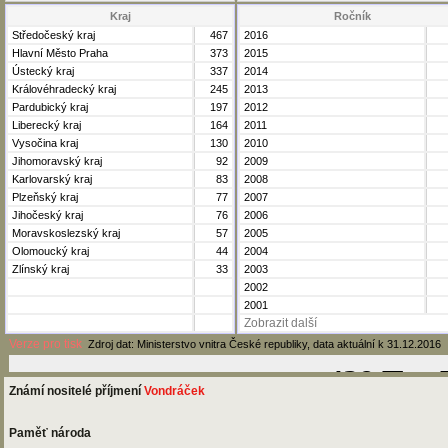
Kraj
Ročník
Středočeský kraj
467
2016
Hlavní Město Praha
373
2015
Ústecký kraj
337
2014
Královéhradecký kraj
245
2013
Pardubický kraj
197
2012
Liberecký kraj
164
2011
Vysočina kraj
130
2010
Jihomoravský kraj
92
2009
Karlovarský kraj
83
2008
Plzeňský kraj
77
2007
Jihočeský kraj
76
2006
Moravskoslezský kraj
57
2005
Olomoucký kraj
44
2004
Zlínský kraj
33
2003
2002
2001
Zobrazit další
Verze pro tisk
Zdroj dat: Ministerstvo vnitra České republiky, data aktuální k 31.12.2016
Známí nositelé příjmení
Vondráček
Paměť národa