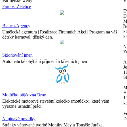
Partnerské weby
Vt
Farnost Želetice
E
D
M
Bianca-Agency
ře
k
Umělecká agentura | Realizace Firemních Akcí | Program na váš
k
dětský karneval, dětský den.
N
Z
Skloňování jmen
Automatické ohýbání příjmení a křestních jmen
A
J
1
Št
M
H
Motůčko půjčovna Brno
1
Elektrické motorové stavební kolečko (motúčko), které vám
ko
výrazně usnadní práci.
V
Napínavé povídky
D
Stránky věnované tvorbě Moniky May a Tomáše Juráka.