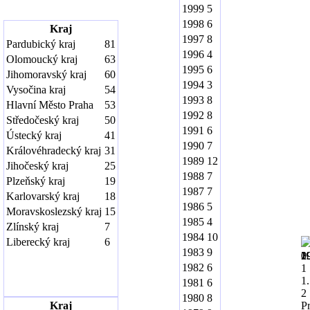
1999
5
1998
6
Kraj
1997
8
Pardubický kraj
81
1996
4
Olomoucký kraj
63
1995
6
Jihomoravský kraj
60
1994
3
Vysočina kraj
54
1993
8
Hlavní Město Praha
53
1992
8
Středočeský kraj
50
1991
6
Ústecký kraj
41
1990
7
Královéhradecký kraj
31
1989
12
Jihočeský kraj
25
1988
7
Plzeňský kraj
19
1987
7
Karlovarský kraj
18
1986
5
Moravskoslezský kraj
15
1985
4
Zlínský kraj
7
1984
10
Liberecký kraj
6
1983
9
1
1
1
1
1
1
1
1
1
1
2
0
1982
6
1
1
1981
6
2
1980
8
Kraj
Pr