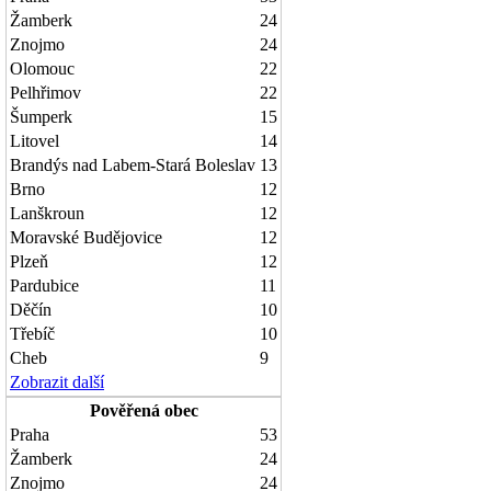
Žamberk
24
Znojmo
24
Olomouc
22
Pelhřimov
22
Šumperk
15
Litovel
14
Brandýs nad Labem-Stará Boleslav
13
Brno
12
Lanškroun
12
Moravské Budějovice
12
Plzeň
12
Pardubice
11
Děčín
10
Třebíč
10
Cheb
9
Zobrazit další
Pověřená obec
Praha
53
Žamberk
24
Znojmo
24