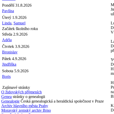
M
Pondělí 31.8.2026
Jm
Pavlína
už
Úterý 1.9.2026
Linda
,
Samuel
L
D
Začátek školního roku
V
Středa 2.9.2026
Adéla
L
D
Čtvrtek 3.9.2026
př
Bronislav
Pátek 4.9.2026
Y
Jindřiška
D
H
Sobota 5.9.2026
m
Boris
H
P
Zajímavé stránky
n
O židovských příjmeních
Bl
Genea
stránky o genealogii
Genealogie
Česká genealogická a heraldická společnost v Praze
K
Archiv hlavního města Prahy
D
Moravský zemský archiv Brno