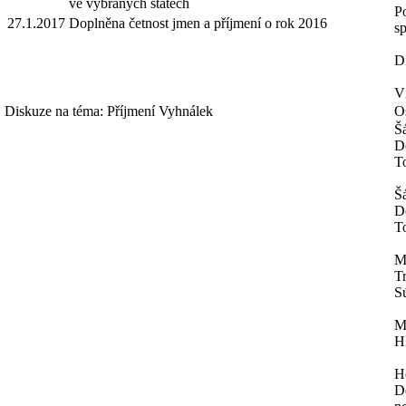
ve vybraných státech
Po
27.1.2017
Doplněna četnost jmen a příjmení o rok 2016
sp
D
V
Diskuze na téma: Příjmení Vyhnálek
Os
Š
D
To
Š
D
T
M
T
Sú
M
H
H
Do