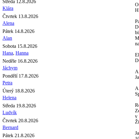
Středa 12.8.2026
O
Klára
H
Čtvrtek 13.8.2026
P
Alena
D
Pátek 14.8.2026
b
Alan
Mo
na
Sobota 15.8.2026
Hana
,
Hanna
E
Do
Neděle 16.8.2026
Jáchym
A
Pondělí 17.8.2026
J
Petra
A
Úterý 18.8.2026
Sp
Helena
R
Středa 19.8.2026
Z
Ludvík
v
Čtvrtek 20.8.2026
Ži
Bernard
J
Pátek 21.8.2026
1