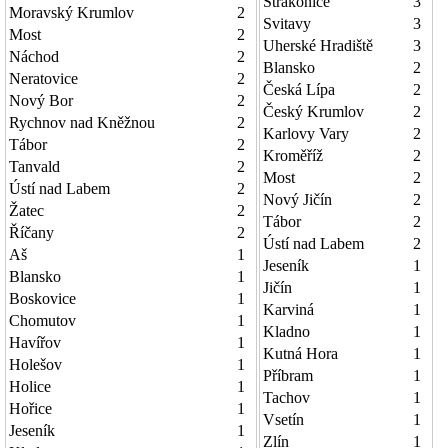
Strakonice
3
Moravský Krumlov
2
Svitavy
3
Most
2
Uherské Hradiště
3
Náchod
2
Blansko
2
Neratovice
2
Česká Lípa
2
Nový Bor
2
Český Krumlov
2
Rychnov nad Kněžnou
2
Karlovy Vary
2
Tábor
2
Kroměříž
2
Tanvald
2
Most
2
Ústí nad Labem
2
Nový Jičín
2
Žatec
2
Tábor
2
Říčany
2
Ústí nad Labem
2
Aš
1
Jeseník
1
Blansko
1
Jičín
1
Boskovice
1
Karviná
1
Chomutov
1
Kladno
1
Havířov
1
Kutná Hora
1
Holešov
1
Příbram
1
Holice
1
Tachov
1
Hořice
1
Vsetín
1
Jeseník
1
Zlín
1