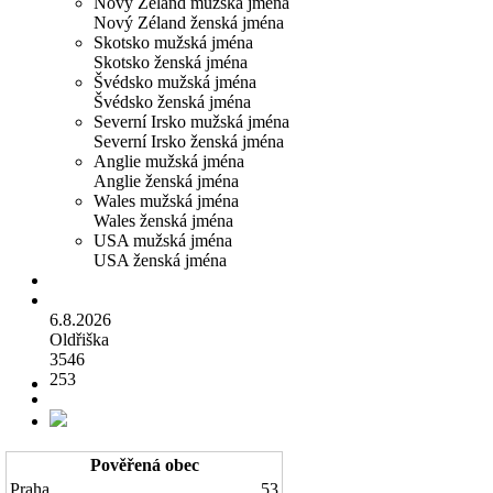
Nový Zéland mužská jména
Nový Zéland ženská jména
Skotsko mužská jména
Skotsko ženská jména
Švédsko mužská jména
Švédsko ženská jména
Severní Irsko mužská jména
Severní Irsko ženská jména
Anglie mužská jména
Anglie ženská jména
Wales mužská jména
Wales ženská jména
USA mužská jména
USA ženská jména
6.8.2026
Oldřiška
3546
253
Pověřená obec
Praha
53