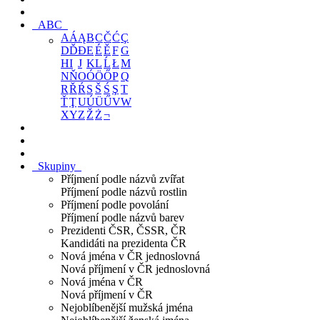
ABC
A
Á
Ą
B
C
Č
Ć
Ç
D
Ď
Đ
E
É
Ě
F
G
H
I
J
K
L
Ĺ
Ł
M
N
Ň
O
Ó
Ö
Ő
P
Q
R
Ř
Ŕ
S
Š
Ś
Ş
T
Ť
Ţ
U
Ú
Ü
Ű
V
W
X
Y
Z
Ž
Ż
¬
Skupiny
Příjmení podle názvů zvířat
Příjmení podle názvů rostlin
Příjmení podle povolání
Příjmení podle názvů barev
Prezidenti ČSR, ČSSR, ČR
Kandidáti na prezidenta ČR
Nová jména v ČR jednoslovná
Nová příjmení v ČR jednoslovná
Nová jména v ČR
Nová příjmení v ČR
Nejoblíbenější mužská jména