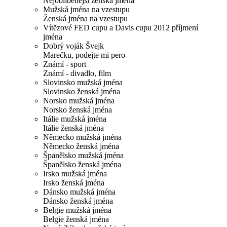
Nejoblíbenější ženská jména
Mužská jména na vzestupu
Ženská jména na vzestupu
Vítězové FED cupu a Davis cupu 2012 příjmení
jména
Dobrý voják Švejk
Marečku, podejte mi pero
Známí - sport
Známí - divadlo, film
Slovinsko mužská jména
Slovinsko ženská jména
Norsko mužská jména
Norsko ženská jména
Itálie mužská jména
Itálie ženská jména
Německo mužská jména
Německo ženská jména
Španělsko mužská jména
Španělsko ženská jména
Irsko mužská jména
Irsko ženská jména
Dánsko mužská jména
Dánsko ženská jména
Belgie mužská jména
Belgie ženská jména