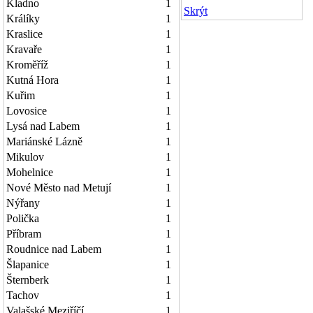
Kladno
1
Skrýt
Králíky
1
Kraslice
1
Kravaře
1
Kroměříž
1
Kutná Hora
1
Kuřim
1
Lovosice
1
Lysá nad Labem
1
Mariánské Lázně
1
Mikulov
1
Mohelnice
1
Nové Město nad Metují
1
Nýřany
1
Polička
1
Příbram
1
Roudnice nad Labem
1
Šlapanice
1
Šternberk
1
Tachov
1
Valašské Meziříčí
1