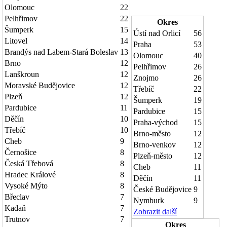
Olomouc
22
Pelhřimov
22
Okres
Šumperk
15
Ústí nad Orlicí
56
Litovel
14
Praha
53
Brandýs nad Labem-Stará Boleslav
13
Olomouc
40
Brno
12
Pelhřimov
26
Lanškroun
12
Znojmo
26
Moravské Budějovice
12
Třebíč
22
Plzeň
12
Šumperk
19
Pardubice
11
Pardubice
15
Děčín
10
Praha-východ
15
Třebíč
10
Brno-město
12
Cheb
9
Brno-venkov
12
Černošice
8
Plzeň-město
12
Česká Třebová
8
Cheb
11
Hradec Králové
8
Děčín
11
Vysoké Mýto
8
České Budějovice
9
Břeclav
7
Nymburk
9
Kadaň
7
Zobrazit další
Trutnov
7
Okres