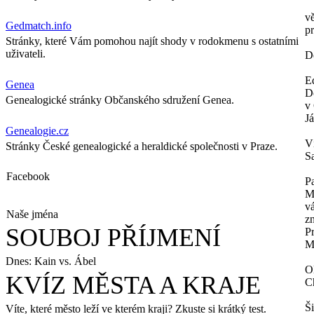
v
Gedmatch.info
p
Stránky, které Vám pomohou najít shody v rodokmenu s ostatními
uživateli.
Dě
E
Genea
Do
Genealogické stránky Občanského sdružení Genea.
v
Já
Genealogie.cz
V
Stránky České genealogické a heraldické společnosti v Praze.
S
Facebook
P
M
v
Naše jména
zn
SOUBOJ PŘÍJMENÍ
P
M
Dnes: Kain vs. Ábel
O
KVÍZ MĚSTA A KRAJE
C
Š
Víte, které město leží ve kterém kraji? Zkuste si krátký test.