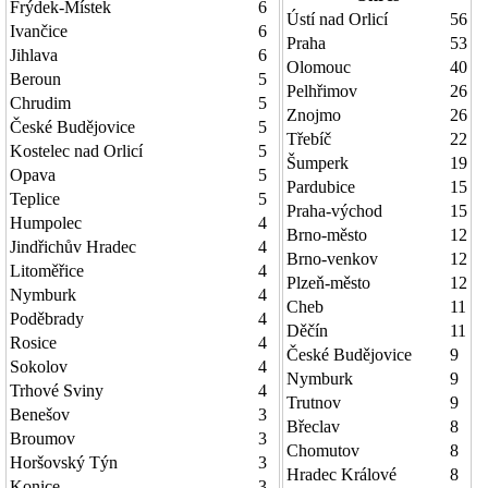
Frýdek-Místek
6
Ústí nad Orlicí
56
Ivančice
6
Praha
53
Jihlava
6
Olomouc
40
Beroun
5
Pelhřimov
26
Chrudim
5
Znojmo
26
České Budějovice
5
Třebíč
22
Kostelec nad Orlicí
5
Šumperk
19
Opava
5
Pardubice
15
Teplice
5
Praha-východ
15
Humpolec
4
Brno-město
12
Jindřichův Hradec
4
Brno-venkov
12
Litoměřice
4
Plzeň-město
12
Nymburk
4
Cheb
11
Poděbrady
4
Děčín
11
Rosice
4
České Budějovice
9
Sokolov
4
Nymburk
9
Trhové Sviny
4
Trutnov
9
Benešov
3
Břeclav
8
Broumov
3
Chomutov
8
Horšovský Týn
3
Hradec Králové
8
Konice
3