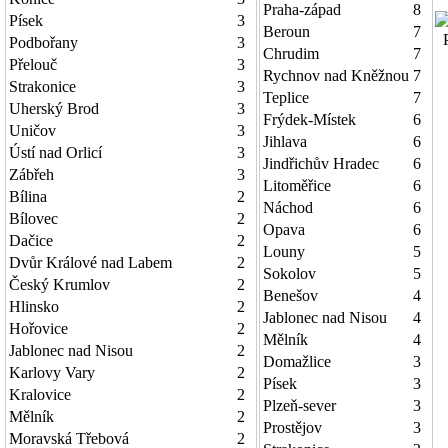
Praha-západ
8
Písek
3
Beroun
7
P
Podbořany
3
Chrudim
7
Přelouč
3
Rychnov nad Kněžnou
7
Strakonice
3
Teplice
7
Uherský Brod
3
Frýdek-Místek
6
Uničov
3
Jihlava
6
Ústí nad Orlicí
3
Jindřichův Hradec
6
Zábřeh
3
Litoměřice
6
Bílina
2
Náchod
6
Bílovec
2
Opava
6
Dačice
2
Louny
5
Dvůr Králové nad Labem
2
Sokolov
5
Český Krumlov
2
Benešov
4
Hlinsko
2
Jablonec nad Nisou
4
Hořovice
2
Mělník
4
Jablonec nad Nisou
2
Domažlice
3
Karlovy Vary
2
Písek
3
Kralovice
2
Plzeň-sever
3
Mělník
2
Prostějov
3
Moravská Třebová
2