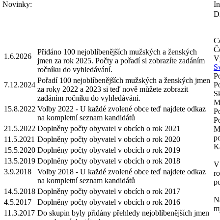
Novinky:
In
D
Co
Če
Přidáno 100 nejoblíbenějších mužských a ženských
1.6.2026
V
jmen za rok 2025. Počty a pořadí si zobrazíte zadáním
S
ročníku do vyhledávání.
Po
Pořadí 100 nejoblíbenějších mužských a ženských jmen
7.12.2024
P
za roky 2022 a 2023 si teď nově můžete zobrazit
S
zadáním ročníku do vyhledávání.
Mo
15.8.2022
Volby 2022 - U každé zvolené obce teď najdete odkaz
P
na kompletní seznam kandidátů
P
21.5.2022
Doplněny počty obyvatel v obcích o rok 2021
M
p
11.5.2021
Doplněny počty obyvatel v obcích o rok 2020
Ka
15.5.2020
Doplněny počty obyvatel v obcích o rok 2019
13.5.2019
Doplněny počty obyvatel v obcích o rok 2018
V 
3.9.2018
Volby 2018 - U každé zvolené obce teď najdete odkaz
ro
na kompletní seznam kandidátů
po
14.5.2018
Doplněny počty obyvatel v obcích o rok 2017
Na
4.5.2017
Doplněny počty obyvatel v obcích o rok 2016
m
11.3.2017
Do skupin byly přidány přehledy nejoblíbenějších jmen