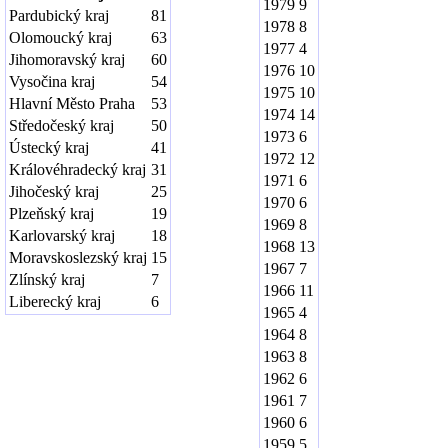
1979
9
Pardubický kraj
81
1978
8
Olomoucký kraj
63
1977
4
Jihomoravský kraj
60
1976
10
Vysočina kraj
54
1975
10
Hlavní Město Praha
53
1974
14
Středočeský kraj
50
1973
6
Ústecký kraj
41
1972
12
Královéhradecký kraj
31
1971
6
Jihočeský kraj
25
1970
6
Plzeňský kraj
19
1969
8
Karlovarský kraj
18
1968
13
Moravskoslezský kraj
15
1967
7
Zlínský kraj
7
1966
11
Liberecký kraj
6
1965
4
1964
8
1963
8
1962
6
1961
7
1960
6
1959
5