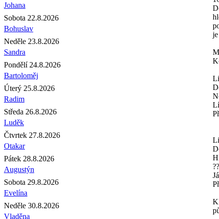
Johana
D
h
Sobota 22.8.2026
p
Bohuslav
je
Neděle 23.8.2026
Sandra
M
Ko
Pondělí 24.8.2026
Bartoloměj
Li
D
Úterý 25.8.2026
N
Radim
L
Středa 26.8.2026
P
Luděk
Čtvrtek 27.8.2026
Li
Otakar
D
Hl
Pátek 28.8.2026
?
Augustýn
Já
Sobota 29.8.2026
P
Evelína
K
Neděle 30.8.2026
p
Vladěna