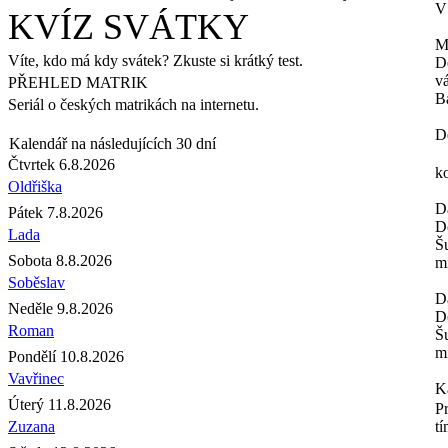
V
KVÍZ SVÁTKY
M
Víte, kdo má kdy svátek? Zkuste si krátký test.
D
v
PŘEHLED MATRIK
B
Seriál o českých matrikách na internetu.
D
Kalendář na následujících 30 dní
Čtvrtek 6.8.2026
k
Oldřiška
D
Pátek 7.8.2026
D
Lada
Šu
Sobota 8.8.2026
mi
Soběslav
D
Neděle 9.8.2026
D
Roman
Šu
mi
Pondělí 10.8.2026
Vavřinec
K
Úterý 11.8.2026
P
Zuzana
tí