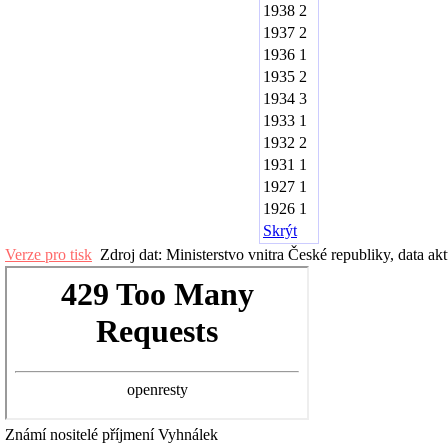
1938
2
1937
2
1936
1
1935
2
1934
3
1933
1
1932
2
1931
1
1927
1
1926
1
Skrýt
Verze pro tisk
Zdroj dat: Ministerstvo vnitra České republiky, data ak
Známí nositelé příjmení
Vyhnálek