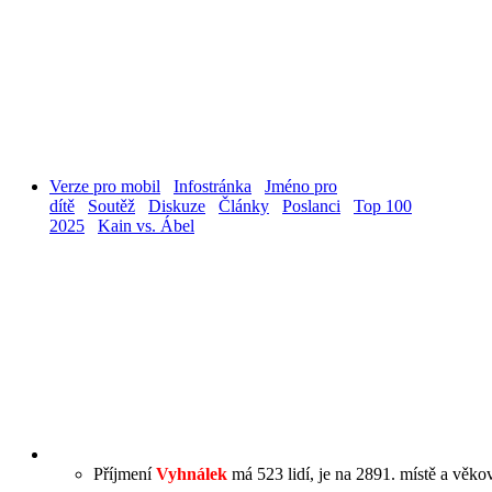
Verze pro mobil
Infostránka
Jméno pro
dítě
Soutěž
Diskuze
Články
Poslanci
Top 100
2025
Kain vs. Ábel
Příjmení
Vyhnálek
má 523 lidí, je na 2891. místě a věkov