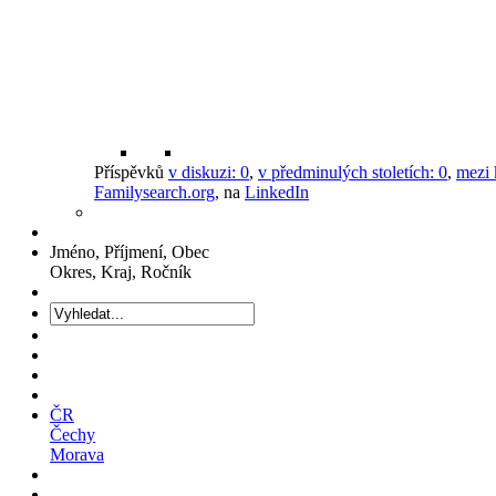
Příspěvků
v diskuzi:
0
,
v předminulých stoletích:
0
,
mezi 
Familysearch.org
, na
LinkedIn
Jméno, Příjmení, Obec
Okres, Kraj, Ročník
ČR
Čechy
Morava