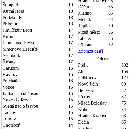
Hradec Králové
68
Šumperk
19
Děčín
65
Kutná Hora
18
Kladno
65
Poděbrady
18
Mělník
64
Příbram
18
Teplice
59
Havlíčkův Brod
17
Plzeň-město
56
Kuřim
17
Liberec
55
Lipník nad Bečvou
17
Příbram
52
Mnichovo Hradiště
17
Zobrazit další
Nymburk
17
Okres
Říčany
17
Praha
392
Chrudim
16
Zlín
169
Havířov
16
Pelhřimov
125
Prachatice
16
Nový Jičín
99
Votice
16
Benešov
82
Jablonec nad Nisou
15
Přerov
82
Nový Bydžov
15
Mladá Boleslav
75
Světlá nad Sázavou
15
Kolín
74
Tachov
15
Hradec Králové
68
Turnov
15
Děčín
65
Chotěboř
14
Kladno
65