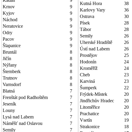
Kadaň
9
Kutná Hora
38
Krnov
9
Karlovy Vary
36
Kyjov
9
Ostrava
30
Náchod
9
Písek
28
Neratovice
9
Tábor
28
Odry
9
Semily
26
Pacov
9
Uherské Hradiště
26
Šlapanice
9
Ústí nad Labem
26
Bruntál
8
Prostějov
25
Jičín
8
Hodonín
24
Nýřany
8
Kroměříž
24
Šternberk
8
Cheb
23
Trutnov
8
Karviná
23
Varnsdorf
8
Šumperk
22
Blatná
7
Frýdek-Místek
20
Frenštát pod Radhoštěm
7
Jindřichův Hradec
20
Jeseník
7
Litoměřice
20
Louny
7
Prachatice
20
Lysá nad Labem
7
Vsetín
19
Náměšť nad Oslavou
7
Strakonice
18
Semily
7