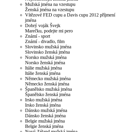
Mužská jména na vzestupu
Ženská jména na vzestupu
Vítězové FED cupu a Davis cupu 2012 příjmení
jména
Dobrý voják Švejk
Marečku, podejte mi pero
Známí - sport
Známí - divadlo, film
Slovinsko mužská jména
Slovinsko ženská jména
Norsko mužská jména
Norsko ženská jména
Itálie mužská jména
Itálie ženská jména
Německo mužská jména
Německo ženská jména
Španělsko mužská jména
Španělsko ženská jména
Irsko mužská jména
Irsko ženská jména
Dánsko mužská jména
Dánsko ženská jména
Belgie mužská jména
Belgie ženská jména
Nový Zéland mužská jména