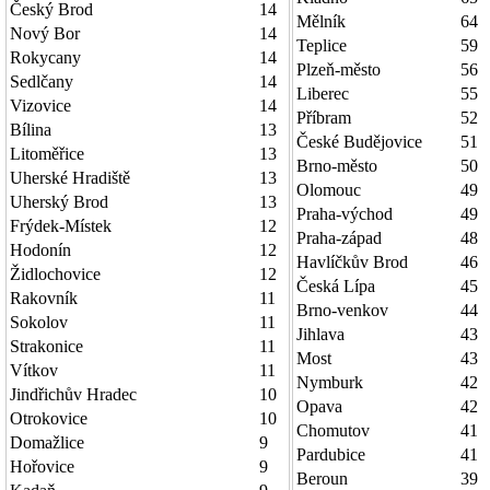
Český Brod
14
Mělník
64
Nový Bor
14
Teplice
59
Rokycany
14
Plzeň-město
56
Sedlčany
14
Liberec
55
Vizovice
14
Příbram
52
Bílina
13
České Budějovice
51
Litoměřice
13
Brno-město
50
Uherské Hradiště
13
Olomouc
49
Uherský Brod
13
Praha-východ
49
Frýdek-Místek
12
Praha-západ
48
Hodonín
12
Havlíčkův Brod
46
Židlochovice
12
Česká Lípa
45
Rakovník
11
Brno-venkov
44
Sokolov
11
Jihlava
43
Strakonice
11
Most
43
Vítkov
11
Nymburk
42
Jindřichův Hradec
10
Opava
42
Otrokovice
10
Chomutov
41
Domažlice
9
Pardubice
41
Hořovice
9
Beroun
39