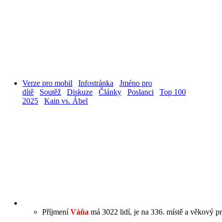
Verze pro mobil
Infostránka
Jméno pro
dítě
Soutěž
Diskuze
Články
Poslanci
Top 100
2025
Kain vs. Ábel
Příjmení
Váňa
má 3022 lidí, je na 336. místě a věkový pr