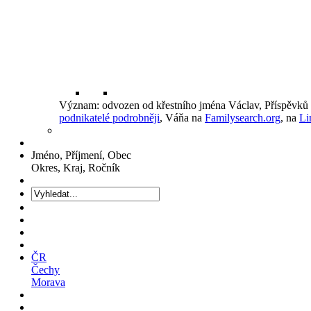
Význam: odvozen od křestního jména Václav, Příspěvků
podnikatelé podrobněji
, Váňa na
Familysearch.org
, na
Li
Jméno, Příjmení, Obec
Okres, Kraj, Ročník
ČR
Čechy
Morava