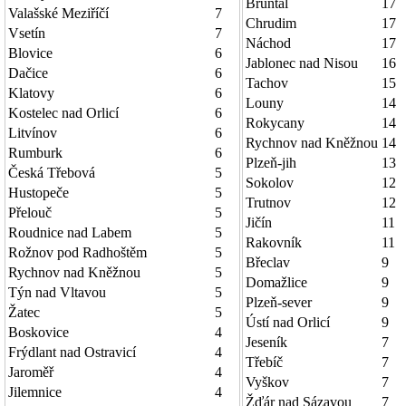
Bruntál
17
Valašské Meziříčí
7
Chrudim
17
Vsetín
7
Náchod
17
Blovice
6
Jablonec nad Nisou
16
Dačice
6
Tachov
15
Klatovy
6
Louny
14
Kostelec nad Orlicí
6
Rokycany
14
Litvínov
6
Rychnov nad Kněžnou
14
Rumburk
6
Plzeň-jih
13
Česká Třebová
5
Sokolov
12
Hustopeče
5
Trutnov
12
Přelouč
5
Jičín
11
Roudnice nad Labem
5
Rakovník
11
Rožnov pod Radhoštěm
5
Břeclav
9
Rychnov nad Kněžnou
5
Domažlice
9
Týn nad Vltavou
5
Plzeň-sever
9
Žatec
5
Ústí nad Orlicí
9
Boskovice
4
Jeseník
7
Frýdlant nad Ostravicí
4
Třebíč
7
Jaroměř
4
Vyškov
7
Jilemnice
4
Žďár nad Sázavou
7