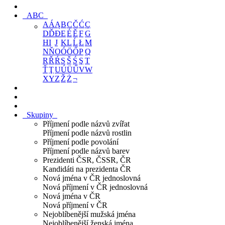
ABC
A
Á
Ą
B
C
Č
Ć
Ç
D
Ď
Đ
E
É
Ě
F
G
H
I
J
K
L
Ĺ
Ł
M
N
Ň
O
Ó
Ö
Ő
P
Q
R
Ř
Ŕ
S
Š
Ś
Ş
T
Ť
Ţ
U
Ú
Ü
Ű
V
W
X
Y
Z
Ž
Ż
¬
Skupiny
Příjmení podle názvů zvířat
Příjmení podle názvů rostlin
Příjmení podle povolání
Příjmení podle názvů barev
Prezidenti ČSR, ČSSR, ČR
Kandidáti na prezidenta ČR
Nová jména v ČR jednoslovná
Nová příjmení v ČR jednoslovná
Nová jména v ČR
Nová příjmení v ČR
Nejoblíbenější mužská jména
Nejoblíbenější ženská jména