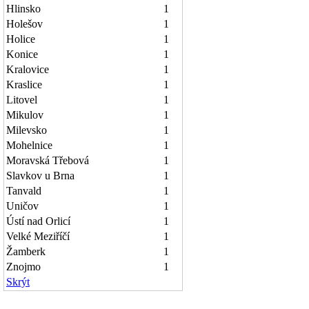
Hlinsko
1
Holešov
1
Holice
1
Konice
1
Kralovice
1
Kraslice
1
Litovel
1
Mikulov
1
Milevsko
1
Mohelnice
1
Moravská Třebová
1
Slavkov u Brna
1
Tanvald
1
Uničov
1
Ústí nad Orlicí
1
Velké Meziříčí
1
Žamberk
1
Znojmo
1
Skrýt