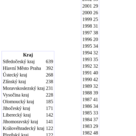
2001
29
2000
26
1999
25
1998
31
1997
38
1996
20
1995
34
1994
32
Kraj
1993
35
Středočeský kraj
639
1992
32
Hlavní Město Praha
392
1991
40
Ústecký kraj
268
1990
42
Zlínský kraj
238
1989
32
Moravskoslezský kraj
231
1988
39
Vysočina kraj
228
1987
41
Olomoucký kraj
185
1986
34
Jihočeský kraj
171
1985
33
Liberecký kraj
142
1984
37
Jihomoravský kraj
141
1983
29
Královéhradecký kraj
122
1982
48
Plzeňský kraj
122