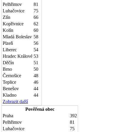
Pelhřimov
81
Luhačovice
75
Zlín
66
Kopřivnice
62
Kolín
60
Mladá Boleslav
58
Plzeň
56
Liberec
54
Hradec Králové
53
Děčín
51
Brno
50
Černošice
48
Teplice
46
Benešov
44
Kladno
44
Zobrazit další
Pověřená obec
Praha
392
Pelhřimov
81
Luhačovice
75