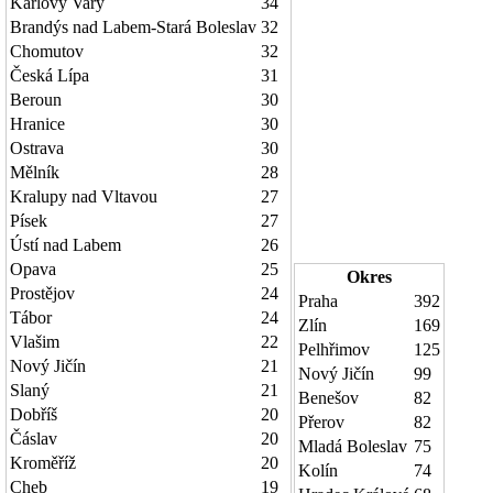
Karlovy Vary
34
Brandýs nad Labem-Stará Boleslav
32
Chomutov
32
Česká Lípa
31
Beroun
30
Hranice
30
Ostrava
30
Mělník
28
Kralupy nad Vltavou
27
Písek
27
Ústí nad Labem
26
Opava
25
Okres
Prostějov
24
Praha
392
Tábor
24
Zlín
169
Vlašim
22
Pelhřimov
125
Nový Jičín
21
Nový Jičín
99
Slaný
21
Benešov
82
Dobříš
20
Přerov
82
Čáslav
20
Mladá Boleslav
75
Kroměříž
20
Kolín
74
Cheb
19