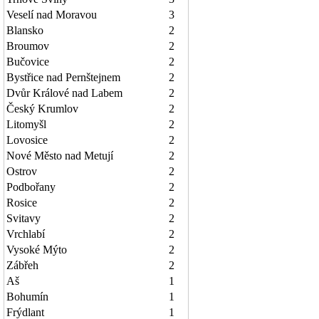
Veselí nad Moravou
3
Blansko
2
Broumov
2
Bučovice
2
Bystřice nad Pernštejnem
2
Dvůr Králové nad Labem
2
Český Krumlov
2
Litomyšl
2
Lovosice
2
Nové Město nad Metují
2
Ostrov
2
Podbořany
2
Rosice
2
Svitavy
2
Vrchlabí
2
Vysoké Mýto
2
Zábřeh
2
Aš
1
Bohumín
1
Frýdlant
1