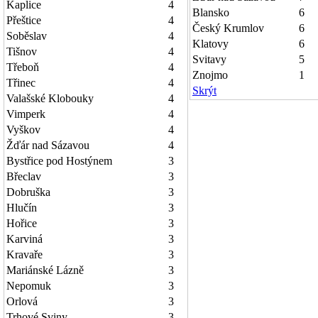
Kaplice
4
Blansko
6
Přeštice
4
Český Krumlov
6
Soběslav
4
Klatovy
6
Tišnov
4
Svitavy
5
Třeboň
4
Znojmo
1
Třinec
4
Skrýt
Valašské Klobouky
4
Vimperk
4
Vyškov
4
Žďár nad Sázavou
4
Bystřice pod Hostýnem
3
Břeclav
3
Dobruška
3
Hlučín
3
Hořice
3
Karviná
3
Kravaře
3
Mariánské Lázně
3
Nepomuk
3
Orlová
3
Trhové Sviny
3