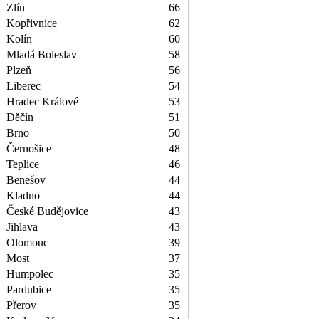
Zlín
66
Kopřivnice
62
Kolín
60
Mladá Boleslav
58
Plzeň
56
Liberec
54
Hradec Králové
53
Děčín
51
Brno
50
Černošice
48
Teplice
46
Benešov
44
Kladno
44
České Budějovice
43
Jihlava
43
Olomouc
39
Most
37
Humpolec
35
Pardubice
35
Přerov
35