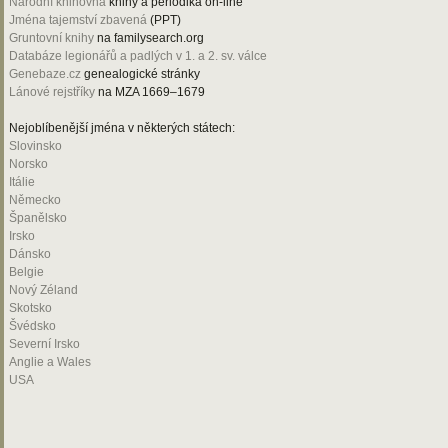
Národní knihovna
knihy a periodika on-line
Jména tajemství zbavená
(PPT)
Gruntovní knihy
na familysearch.org
Databáze legionářů a padlých v 1. a 2. sv. válce
Genebaze.cz
genealogické stránky
Lánové rejstříky
na MZA 1669–1679
Nejoblíbenější jména v některých státech:
Slovinsko
Norsko
Itálie
Německo
Španělsko
Irsko
Dánsko
Belgie
Nový Zéland
Skotsko
Švédsko
Severní Irsko
Anglie a Wales
USA