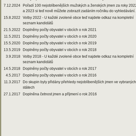
7.12.2024
Pořadí 100 nejoblíbenějších mužských a ženských jmen za roky 202
a 2023 si teď nově můžete zobrazit zadáním ročníku do vyhledávání.
15.8.2022
Volby 2022 - U každé zvolené obce teď najdete odkaz na kompletní
seznam kandidátů
21.5.2022
Doplněny počty obyvatel v obcích o rok 2021
11.5.2021
Doplněny počty obyvatel v obcích o rok 2020
15.5.2020
Doplněny počty obyvatel v obcích o rok 2019
13.5.2019
Doplněny počty obyvatel v obcích o rok 2018
3.9.2018
Volby 2018 - U každé zvolené obce teď najdete odkaz na kompletní
seznam kandidátů
14.5.2018
Doplněny počty obyvatel v obcích o rok 2017
4.5.2017
Doplněny počty obyvatel v obcích o rok 2016
11.3.2017
Do skupin byly přidány přehledy nejoblíbenějších jmen ve vybraných
státech
27.1.2017
Doplněna četnost jmen a příjmení o rok 2016