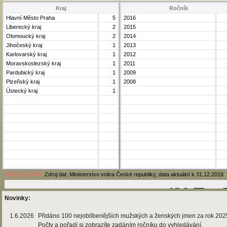
Kraj
Ročník
Hlavní Město Praha
5
2016
Liberecký kraj
2
2015
Olomoucký kraj
2
2014
Jihočeský kraj
1
2013
Karlovarský kraj
1
2012
Moravskoslezský kraj
1
2011
Pardubický kraj
1
2009
Plzeňský kraj
1
2008
Ústecký kraj
1
Verze pro tisk
Zdroj dat: Ministerstvo vnitra České republiky, data aktuální k 31.12.2016
Novinky:
1.6.2026
Přidáno 100 nejoblíbenějších mužských a ženských jmen za rok 202
Počty a pořadí si zobrazíte zadáním ročníku do vyhledávání.