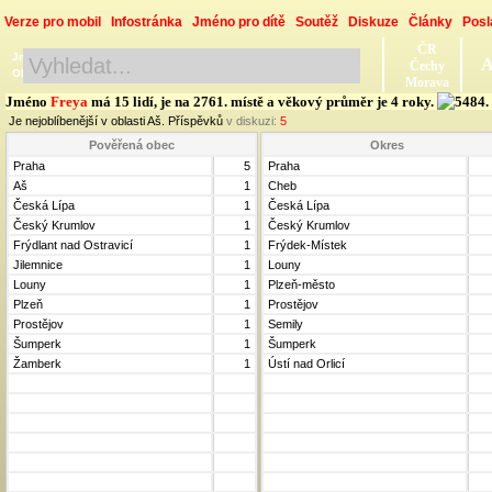
Verze pro mobil
Infostránka
Jméno pro dítě
Soutěž
Diskuze
Články
Posl
ČR
Jméno, Příjmení, Obec
A
Čechy
Okres, Kraj, Ročník
Morava
Jméno
Freya
má 15 lidí, je na 2761. místě a věkový průměr je 4 roky.
Je nejoblíbenější v oblasti Aš. Příspěvků
v diskuzi:
5
Pověřená obec
Okres
Praha
5
Praha
Aš
1
Cheb
Česká Lípa
1
Česká Lípa
Český Krumlov
1
Český Krumlov
Frýdlant nad Ostravicí
1
Frýdek-Místek
Jilemnice
1
Louny
Louny
1
Plzeň-město
Plzeň
1
Prostějov
Prostějov
1
Semily
Šumperk
1
Šumperk
Žamberk
1
Ústí nad Orlicí