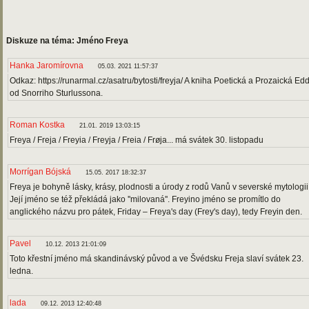
Diskuze na téma: Jméno Freya
Hanka Jaromírovna
05.03. 2021 11:57:37
Odkaz: https://runarmal.cz/asatru/bytosti/freyja/ A kniha Poetická a Prozaická Ed
od Snorriho Sturlussona.
Roman Kostka
21.01. 2019 13:03:15
Freya / Freja / Freyia / Freyja / Freia / Frøja... má svátek 30. listopadu
Morrígan Bójská
15.05. 2017 18:32:37
Freya je bohyně lásky, krásy, plodnosti a úrody z rodů Vanů v severské mytologii
Její jméno se též překládá jako ''milovaná''. Freyino jméno se promítlo do
anglického názvu pro pátek, Friday – Freya's day (Frey's day), tedy Freyin den.
Pavel
10.12. 2013 21:01:09
Toto křestní jméno má skandinávský původ a ve Švédsku Freja slaví svátek 23.
ledna.
lada
09.12. 2013 12:40:48