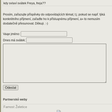
kdy svlaví svátek Freya, freja??
Prosím, zařazujte příspěvky do odpovídajících témat, t.j. pokud se např. týká
konkrétního příjmení, zařaďte ho k přísluąnému příjmení, a» to nemusím
dodatečně přesunovat. Děkuji. :-)
Vaąe jméno:
Dnes má svátek:
Partnerské weby
Farnost Želetice