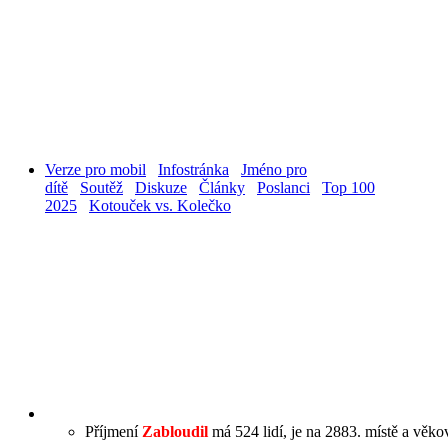
Verze pro mobil
Infostránka
Jméno pro
dítě
Soutěž
Diskuze
Články
Poslanci
Top 100
2025
Kotouček vs. Kolečko
Příjmení
Zabloudil
má 524 lidí, je na 2883. místě a věkov