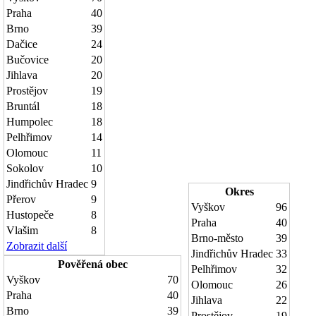
Praha
40
Brno
39
Dačice
24
Bučovice
20
Jihlava
20
Prostějov
19
Bruntál
18
Humpolec
18
Pelhřimov
14
Olomouc
11
Sokolov
10
Jindřichův Hradec
9
Okres
Přerov
9
Vyškov
96
Hustopeče
8
Praha
40
Vlašim
8
Brno-město
39
Zobrazit další
Jindřichův Hradec
33
Pověřená obec
Pelhřimov
32
Vyškov
70
Olomouc
26
Praha
40
Jihlava
22
Brno
39
Prostějov
19