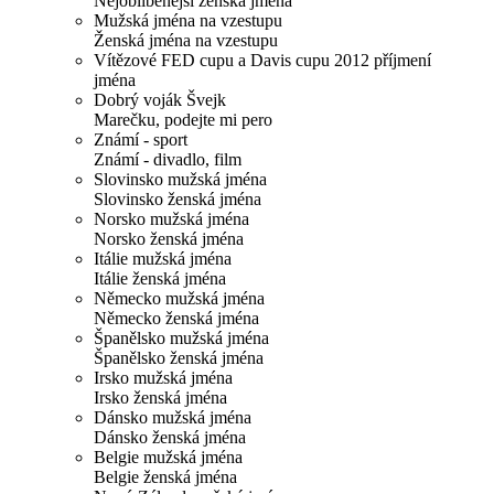
Nejoblíbenější ženská jména
Mužská jména na vzestupu
Ženská jména na vzestupu
Vítězové FED cupu a Davis cupu 2012 příjmení
jména
Dobrý voják Švejk
Marečku, podejte mi pero
Známí - sport
Známí - divadlo, film
Slovinsko mužská jména
Slovinsko ženská jména
Norsko mužská jména
Norsko ženská jména
Itálie mužská jména
Itálie ženská jména
Německo mužská jména
Německo ženská jména
Španělsko mužská jména
Španělsko ženská jména
Irsko mužská jména
Irsko ženská jména
Dánsko mužská jména
Dánsko ženská jména
Belgie mužská jména
Belgie ženská jména