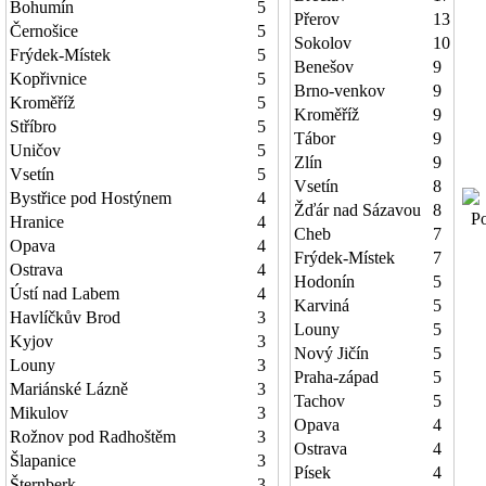
Bohumín
5
Přerov
13
Černošice
5
Sokolov
10
Frýdek-Místek
5
Benešov
9
Kopřivnice
5
Brno-venkov
9
Kroměříž
5
Kroměříž
9
Stříbro
5
Tábor
9
Uničov
5
Zlín
9
Vsetín
5
Vsetín
8
Bystřice pod Hostýnem
4
Žďár nad Sázavou
8
Poč
Hranice
4
Cheb
7
Opava
4
Frýdek-Místek
7
Ostrava
4
Hodonín
5
Ústí nad Labem
4
Karviná
5
Havlíčkův Brod
3
Louny
5
Kyjov
3
Nový Jičín
5
Louny
3
Praha-západ
5
Mariánské Lázně
3
Tachov
5
Mikulov
3
Opava
4
Rožnov pod Radhoštěm
3
Ostrava
4
Šlapanice
3
Písek
4
Šternberk
3