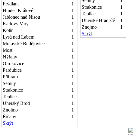
Semily
1
Frýdlant
1
Strakonice
1
Hradec Králové
1
Teplice
1
Jablonec nad Nisou
1
Uherské Hradiště
1
Karlovy Vary
1
Znojmo
1
Kolín
1
Skrýt
Lysá nad Labem
1
Moravské Budějovice
1
Most
1
Nýřany
1
Otrokovice
1
Pardubice
1
Příbram
1
Semily
1
Strakonice
1
Teplice
1
Uherský Brod
1
Znojmo
1
Říčany
1
Skrýt