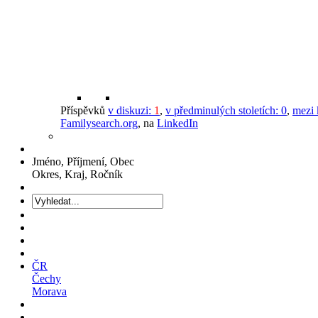
Příspěvků
v diskuzi:
1
,
v předminulých stoletích:
0
,
mezi 
Familysearch.org
, na
LinkedIn
Jméno, Příjmení, Obec
Okres, Kraj, Ročník
ČR
Čechy
Morava