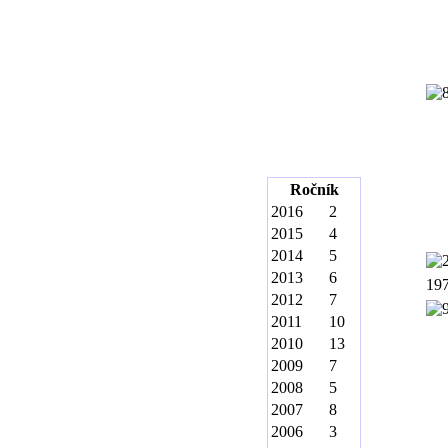
Ročník
2016
2
2015
4
2014
5
2013
6
19
2012
7
2011
10
2010
13
2009
7
2008
5
2007
8
2006
3