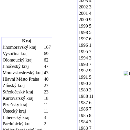
2003
4
2002
3
2001
4
2000
9
1999
5
1998
5
1997
6
Kraj
1996
1
Jihomoravský kraj
167
1995
7
Vysočina kraj
69
1994
3
Olomoucký kraj
62
1993
7
Jihočeský kraj
47
1992
9
Moravskoslezský kraj
43
1991
5
Hlavní Město Praha
40
1990
2
Zlínský kraj
27
1989
3
Středočeský kraj
23
1988
11
Karlovarský kraj
18
1987
6
Plzeňský kraj
11
1986
7
Ústecký kraj
11
1985
8
Liberecký kraj
3
1984
3
Pardubický kraj
2
1983
7