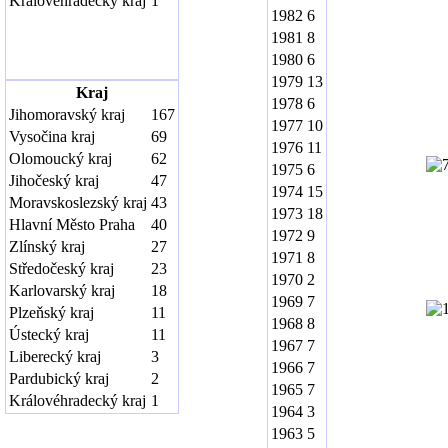
Královéhradecký kraj
1
1982
6
1981
8
1980
6
1979
13
Kraj
1978
6
Jihomoravský kraj
167
1977
10
Vysočina kraj
69
1976
11
Olomoucký kraj
62
1975
6
Jihočeský kraj
47
1974
15
Moravskoslezský kraj
43
1973
18
Hlavní Město Praha
40
1972
9
Zlínský kraj
27
1971
8
Středočeský kraj
23
1970
2
Karlovarský kraj
18
1969
7
Plzeňský kraj
11
1968
8
Ústecký kraj
11
1967
7
Liberecký kraj
3
1966
7
Pardubický kraj
2
1965
7
Královéhradecký kraj
1
1964
3
1963
5