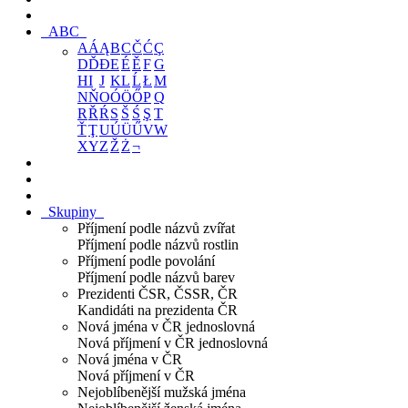
ABC
A
Á
Ą
B
C
Č
Ć
Ç
D
Ď
Đ
E
É
Ě
F
G
H
I
J
K
L
Ĺ
Ł
M
N
Ň
O
Ó
Ö
Ő
P
Q
R
Ř
Ŕ
S
Š
Ś
Ş
T
Ť
Ţ
U
Ú
Ü
Ű
V
W
X
Y
Z
Ž
Ż
¬
Skupiny
Příjmení podle názvů zvířat
Příjmení podle názvů rostlin
Příjmení podle povolání
Příjmení podle názvů barev
Prezidenti ČSR, ČSSR, ČR
Kandidáti na prezidenta ČR
Nová jména v ČR jednoslovná
Nová příjmení v ČR jednoslovná
Nová jména v ČR
Nová příjmení v ČR
Nejoblíbenější mužská jména