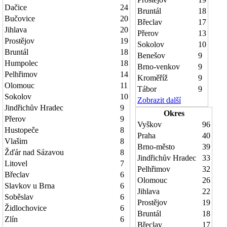
Dačice
24
Bruntál
18
Bučovice
20
Břeclav
17
Jihlava
20
Přerov
13
Prostějov
19
Sokolov
10
Bruntál
18
Benešov
9
Humpolec
18
Brno-venkov
9
Pelhřimov
14
Kroměříž
9
Olomouc
11
Tábor
9
Sokolov
10
Zobrazit další
Jindřichův Hradec
9
Okres
Přerov
9
Vyškov
96
Hustopeče
8
Praha
40
Vlašim
8
Brno-město
39
Žďár nad Sázavou
8
Jindřichův Hradec
33
Litovel
7
Pelhřimov
32
Břeclav
6
Olomouc
26
Slavkov u Brna
6
Jihlava
22
Soběslav
6
Prostějov
19
Židlochovice
6
Bruntál
18
Zlín
6
Břeclav
17