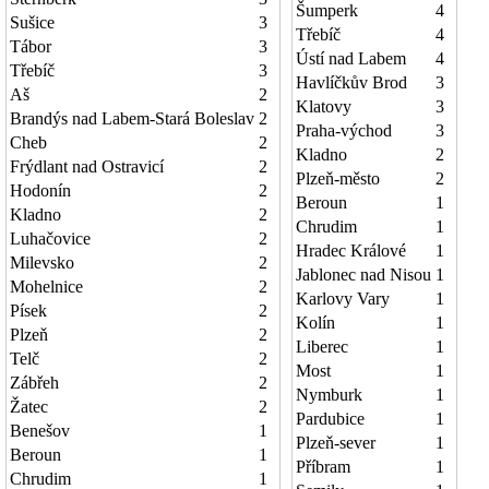
Šumperk
4
Sušice
3
Třebíč
4
Tábor
3
Ústí nad Labem
4
Třebíč
3
Havlíčkův Brod
3
Aš
2
Klatovy
3
Brandýs nad Labem-Stará Boleslav
2
Praha-východ
3
Cheb
2
Kladno
2
Frýdlant nad Ostravicí
2
Plzeň-město
2
Hodonín
2
Beroun
1
Kladno
2
Chrudim
1
Luhačovice
2
Hradec Králové
1
Milevsko
2
Jablonec nad Nisou
1
Mohelnice
2
Karlovy Vary
1
Písek
2
Kolín
1
Plzeň
2
Liberec
1
Telč
2
Most
1
Zábřeh
2
Nymburk
1
Žatec
2
Pardubice
1
Benešov
1
Plzeň-sever
1
Beroun
1
Příbram
1
Chrudim
1