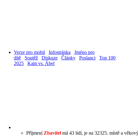
Verze pro mobil
Infostránka
Jméno pro
dítě
Soutěž
Diskuze
Články
Poslanci
Top 100
2025
Kain vs. Ábel
Příjmení
Zbavitel
má 43 lidí, je na 32325. místě a věkový