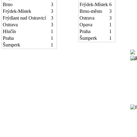
Brno
3
Frýdek-Místek
6
Frýdek-Místek
3
Brno-město
3
Frýdlant nad Ostravicí
3
Ostrava
3
Ostrava
3
Opava
1
Hlučín
1
Praha
1
Praha
1
Šumperk
1
Šumperk
1
19
19