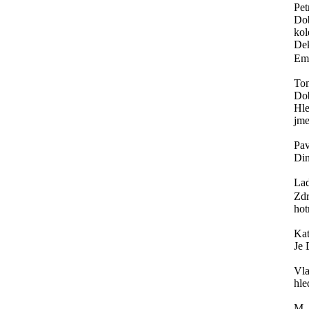
Pet
Dob
kol
Dek
Ema
To
Do
Hle
jme
Pav
Din
Lad
Zdr
hot
Ka
Je 
Vla
hle
M.