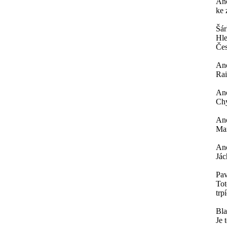
An
ke 
Šá
Hle
Čes
An
Rai
An
Chy
An
Mar
An
Jác
Pav
Tot
trp
Bl
Je 