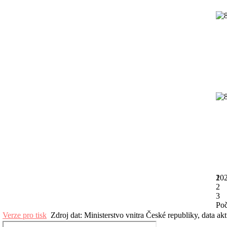
20
1
2
3
Poč
Verze pro tisk
Zdroj dat: Ministerstvo vnitra České republiky, data ak