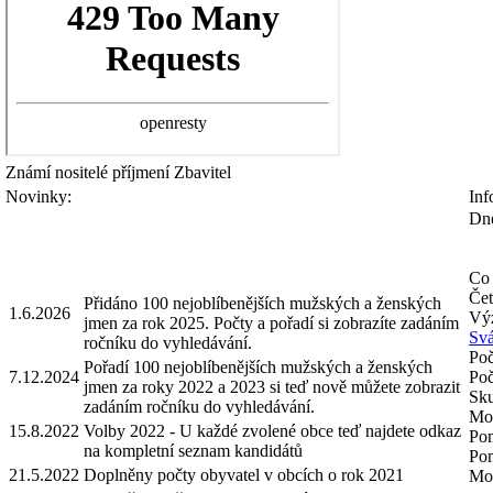
Známí nositelé příjmení
Zbavitel
Novinky:
Inf
Dne
Co 
Čet
Přidáno 100 nejoblíbenějších mužských a ženských
1.6.2026
Výz
jmen za rok 2025. Počty a pořadí si zobrazíte zadáním
Svá
ročníku do vyhledávání.
Poč
Pořadí 100 nejoblíbenějších mužských a ženských
7.12.2024
Poč
jmen za roky 2022 a 2023 si teď nově můžete zobrazit
Sku
zadáním ročníku do vyhledávání.
Mož
15.8.2022
Volby 2022 - U každé zvolené obce teď najdete odkaz
Pom
na kompletní seznam kandidátů
Pom
21.5.2022
Doplněny počty obyvatel v obcích o rok 2021
Mož