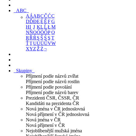
ABC
A
Á
Ą
B
C
Č
Ć
Ç
D
Ď
Đ
E
É
Ě
F
G
H
I
J
K
L
Ĺ
Ł
M
N
Ň
O
Ó
Ö
Ő
P
Q
R
Ř
Ŕ
S
Š
Ś
Ş
T
Ť
Ţ
U
Ú
Ü
Ű
V
W
X
Y
Z
Ž
Ż
¬
Skupiny
Příjmení podle názvů zvířat
Příjmení podle názvů rostlin
Příjmení podle povolání
Příjmení podle názvů barev
Prezidenti ČSR, ČSSR, ČR
Kandidáti na prezidenta ČR
Nová jména v ČR jednoslovná
Nová příjmení v ČR jednoslovná
Nová jména v ČR
Nová příjmení v ČR
Nejoblíbenější mužská jména