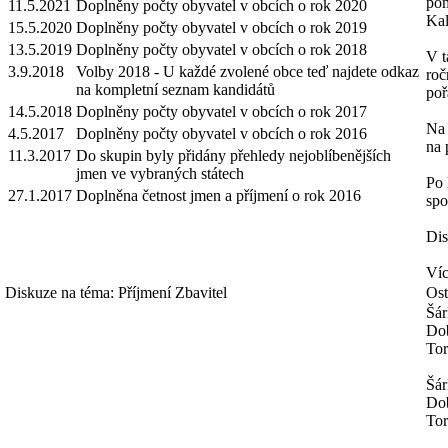
pom
11.5.2021
Doplněny počty obyvatel v obcích o rok 2020
Kal
15.5.2020
Doplněny počty obyvatel v obcích o rok 2019
13.5.2019
Doplněny počty obyvatel v obcích o rok 2018
V t
3.9.2018
Volby 2018 - U každé zvolené obce teď najdete odkaz
roč
na kompletní seznam kandidátů
poř
14.5.2018
Doplněny počty obyvatel v obcích o rok 2017
Na 
4.5.2017
Doplněny počty obyvatel v obcích o rok 2016
na 
11.3.2017
Do skupin byly přidány přehledy nejoblíbenějších
jmen ve vybraných státech
Po 
27.1.2017
Doplněna četnost jmen a příjmení o rok 2016
spo
Dis
Víc
Diskuze na téma: Příjmení Zbavitel
Ost
Šár
Dob
Tor
Šár
Dob
Tor