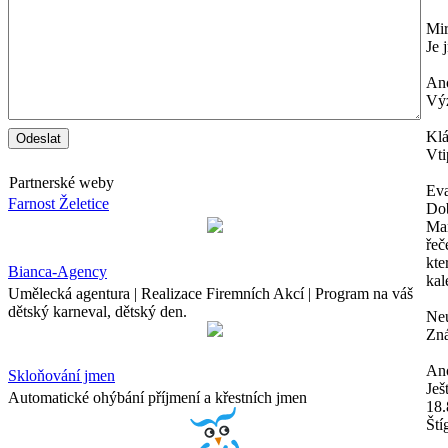
Mi
Je 
An
Výz
Kl
Vti
Partnerské weby
Ev
Farnost Želetice
Dob
Mam
řeč
kte
Bianca-Agency
kal
Umělecká agentura | Realizace Firemních Akcí | Program na váš
dětský karneval, dětský den.
Neu
Zná
An
Skloňování jmen
Ješ
Automatické ohýbání příjmení a křestních jmen
18.
Ští