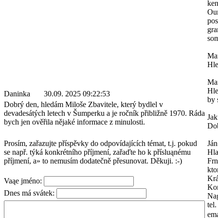
ken
Our
pos
gra
som
Mar
Hle
Mar
Hle
Daninka
30.09. 2025 09:22:53
by 
Dobrý den, hledám Miloše Zbavitele, který bydlel v
devadesátých letech v Šumperku a je ročník přibližně 1970. Ráda
Ja
bych jen ověřila nějaké informace z minulosti.
Dob
Prosím, zařazujte příspěvky do odpovídajících témat, t.j. pokud
Ján
se např. týká konkrétního příjmení, zařaďte ho k přísluąnému
Hl
příjmení, a» to nemusím dodatečně přesunovat. Děkuji. :-)
Frn
kto
Krá
Vaąe jméno:
Kon
Dnes má svátek:
Na
tel
ema