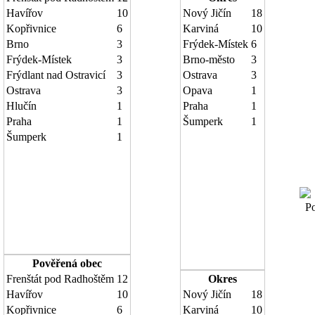
Havířov
10
Nový Jičín
18
Kopřivnice
6
Karviná
10
Brno
3
Frýdek-Místek
6
Frýdek-Místek
3
Brno-město
3
Frýdlant nad Ostravicí
3
Ostrava
3
Ostrava
3
Opava
1
Hlučín
1
Praha
1
Praha
1
Šumperk
1
Šumperk
1
Poč
Pověřená obec
Frenštát pod Radhoštěm
12
Okres
Havířov
10
Nový Jičín
18
Kopřivnice
6
Karviná
10