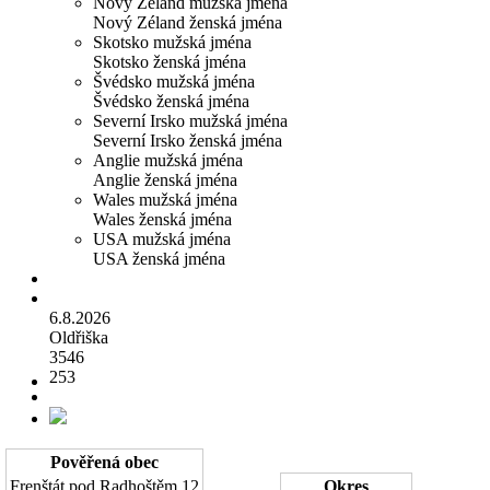
Nový Zéland mužská jména
Nový Zéland ženská jména
Skotsko mužská jména
Skotsko ženská jména
Švédsko mužská jména
Švédsko ženská jména
Severní Irsko mužská jména
Severní Irsko ženská jména
Anglie mužská jména
Anglie ženská jména
Wales mužská jména
Wales ženská jména
USA mužská jména
USA ženská jména
6.8.2026
Oldřiška
3546
253
Pověřená obec
Frenštát pod Radhoštěm
12
Okres