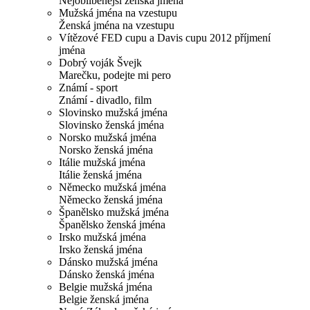
Nejoblíbenější ženská jména
Mužská jména na vzestupu
Ženská jména na vzestupu
Vítězové FED cupu a Davis cupu 2012 příjmení
jména
Dobrý voják Švejk
Marečku, podejte mi pero
Známí - sport
Známí - divadlo, film
Slovinsko mužská jména
Slovinsko ženská jména
Norsko mužská jména
Norsko ženská jména
Itálie mužská jména
Itálie ženská jména
Německo mužská jména
Německo ženská jména
Španělsko mužská jména
Španělsko ženská jména
Irsko mužská jména
Irsko ženská jména
Dánsko mužská jména
Dánsko ženská jména
Belgie mužská jména
Belgie ženská jména