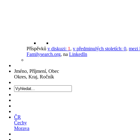
Příspěvků
v diskuzi:
1
,
v předminulých stoletích:
0
,
mezi 
Familysearch.org
, na
LinkedIn
Jméno, Příjmení, Obec
Okres, Kraj, Ročník
ČR
Čechy
Morava