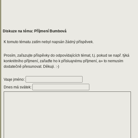
Diskuze na téma: Příjmení Bumbová
K tomuto tématu zatím nebyl napsán žádný příspěvek.
Prosím, zařazujte příspěvky do odpovídajících témat, t.j. pokud se např. týká
konkrétního příjmení, zařaďte ho k přísluąnému příjmení, a» to nemusím
dodatečně přesunovat. Děkuji. :-)
Vaąe jméno:
Dnes má svátek: