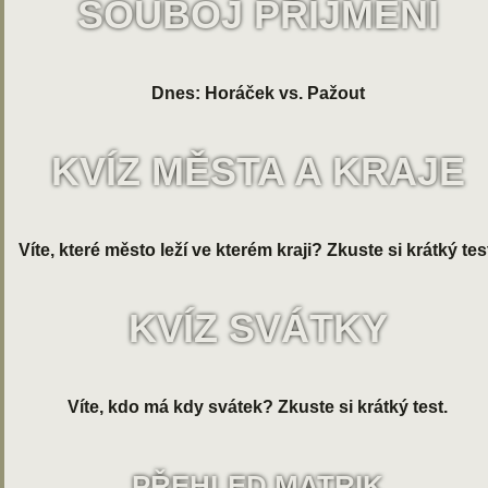
SOUBOJ PŘÍJMENÍ
Dnes: Horáček vs. Pažout
KVÍZ MĚSTA A KRAJE
Víte, které město leží ve kterém kraji? Zkuste si krátký tes
KVÍZ SVÁTKY
Víte, kdo má kdy svátek? Zkuste si krátký test.
PŘEHLED MATRIK