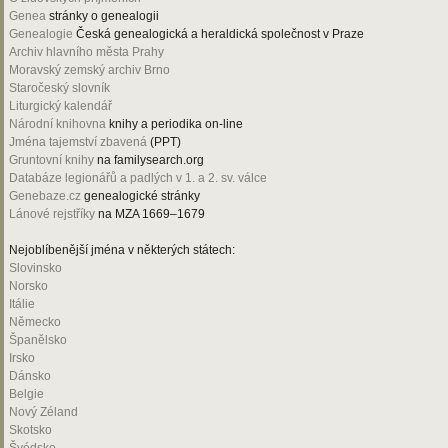
Genea
stránky o genealogii
Genealogie
Česká genealogická a heraldická společnost v Praze
Archiv hlavního města Prahy
Moravský zemský archiv Brno
Staročeský slovník
Liturgický kalendář
Národní knihovna
knihy a periodika on-line
Jména tajemství zbavená
(PPT)
Gruntovní knihy
na familysearch.org
Databáze legionářů a padlých v 1. a 2. sv. válce
Genebaze.cz
genealogické stránky
Lánové rejstříky
na MZA 1669–1679
Nejoblíbenější jména v některých státech:
Slovinsko
Norsko
Itálie
Německo
Španělsko
Irsko
Dánsko
Belgie
Nový Zéland
Skotsko