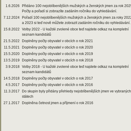
1.6.2026
Přidáno 100 nejoblíbenějších mužských a ženských jmen za rok 202
Počty a pořadí si zobrazíte zadáním ročníku do vyhledávání.
7.12.2024
Pořadí 100 nejoblíbenějších mužských a ženských jmen za roky 202
a 2023 si teď nově můžete zobrazit zadáním ročníku do vyhledávání.
15.8.2022
Volby 2022 - U každé zvolené obce teď najdete odkaz na kompletní
seznam kandidátů
21.5.2022
Doplněny počty obyvatel v obcích o rok 2021
11.5.2021
Doplněny počty obyvatel v obcích o rok 2020
15.5.2020
Doplněny počty obyvatel v obcích o rok 2019
13.5.2019
Doplněny počty obyvatel v obcích o rok 2018
3.9.2018
Volby 2018 - U každé zvolené obce teď najdete odkaz na kompletní
seznam kandidátů
14.5.2018
Doplněny počty obyvatel v obcích o rok 2017
4.5.2017
Doplněny počty obyvatel v obcích o rok 2016
11.3.2017
Do skupin byly přidány přehledy nejoblíbenějších jmen ve vybraných
státech
27.1.2017
Doplněna četnost jmen a příjmení o rok 2016