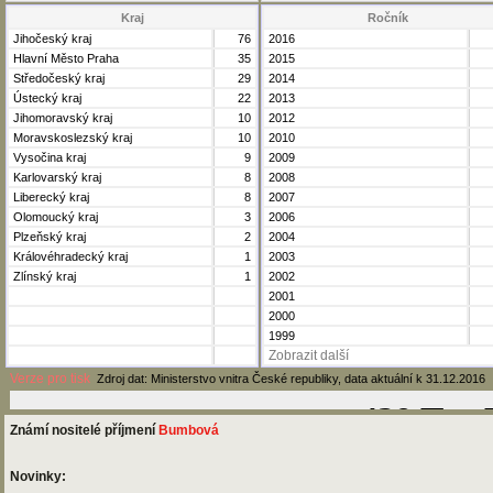
Kraj
Ročník
Jihočeský kraj
76
2016
Hlavní Město Praha
35
2015
Středočeský kraj
29
2014
Ústecký kraj
22
2013
Jihomoravský kraj
10
2012
Moravskoslezský kraj
10
2010
Vysočina kraj
9
2009
Karlovarský kraj
8
2008
Liberecký kraj
8
2007
Olomoucký kraj
3
2006
Plzeňský kraj
2
2004
Královéhradecký kraj
1
2003
Zlínský kraj
1
2002
2001
2000
1999
Zobrazit další
Verze pro tisk
Zdroj dat: Ministerstvo vnitra České republiky, data aktuální k 31.12.2016
Známí nositelé příjmení
Bumbová
Novinky: