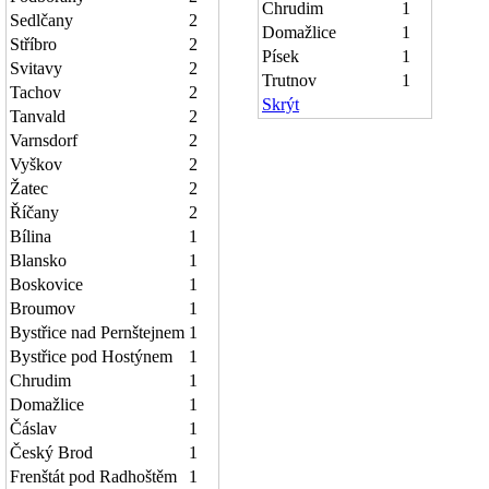
Chrudim
1
Sedlčany
2
Domažlice
1
Stříbro
2
Písek
1
Svitavy
2
Trutnov
1
Tachov
2
Skrýt
Tanvald
2
Varnsdorf
2
Vyškov
2
Žatec
2
Říčany
2
Bílina
1
Blansko
1
Boskovice
1
Broumov
1
Bystřice nad Pernštejnem
1
Bystřice pod Hostýnem
1
Chrudim
1
Domažlice
1
Čáslav
1
Český Brod
1
Frenštát pod Radhoštěm
1