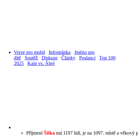
Verze pro mobil
Infostránka
Jméno pro
dítě
Soutěž
Diskuze
Články
Poslanci
Top 100
2025
Kain vs. Ábel
Příjmení
Šiška
má 1197 lidí, je na 1097. místě a věkový p