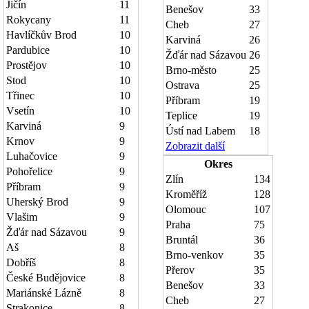
Jičín
11
Benešov
33
Rokycany
11
Cheb
27
Havlíčkův Brod
10
Karviná
26
Pardubice
10
Žďár nad Sázavou
26
Prostějov
10
Brno-město
25
Stod
10
Ostrava
25
Třinec
10
Příbram
19
Vsetín
10
Teplice
19
Karviná
9
Ústí nad Labem
18
Krnov
9
Zobrazit další
Luhačovice
9
Okres
Pohořelice
9
Zlín
134
Příbram
9
Kroměříž
128
Uherský Brod
9
Olomouc
107
Vlašim
9
Praha
75
Žďár nad Sázavou
9
Bruntál
36
Aš
8
Brno-venkov
35
Dobříš
8
Přerov
35
České Budějovice
8
Benešov
33
Mariánské Lázně
8
Cheb
27
Strakonice
8