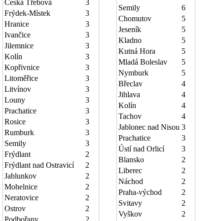
Česká Třebová
3
Semily
6
Frýdek-Místek
3
Chomutov
5
Hranice
3
Jeseník
5
Ivančice
3
Kladno
5
Jilemnice
3
Kutná Hora
5
Kolín
3
Mladá Boleslav
5
Kopřivnice
3
Nymburk
5
Litoměřice
3
Břeclav
4
Litvínov
3
Jihlava
4
Louny
3
Kolín
4
Prachatice
3
Tachov
4
Rosice
3
Jablonec nad Nisou
3
Rumburk
3
Prachatice
3
Semily
3
Ústí nad Orlicí
3
Frýdlant
2
Blansko
2
Frýdlant nad Ostravicí
2
Liberec
2
Jablunkov
2
Náchod
2
Mohelnice
2
Praha-východ
2
Neratovice
2
Svitavy
2
Ostrov
2
Vyškov
2
Podbořany
2