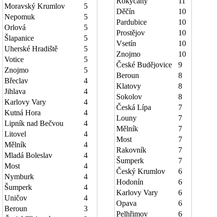
Rokycany
11
Moravský Krumlov
5
Děčín
10
Nepomuk
5
Pardubice
10
Orlová
5
Prostějov
10
Šlapanice
5
Vsetín
10
Uherské Hradiště
5
Znojmo
10
Votice
5
České Budějovice
9
Znojmo
5
Beroun
8
Břeclav
4
Klatovy
8
Jihlava
4
Sokolov
8
Karlovy Vary
4
Česká Lípa
7
Kutná Hora
4
Louny
7
Lipník nad Bečvou
4
Mělník
7
Litovel
4
Most
7
Mělník
4
Rakovník
7
Mladá Boleslav
4
Šumperk
7
Most
4
Český Krumlov
6
Nymburk
4
Hodonín
6
Šumperk
4
Karlovy Vary
6
Uničov
4
Opava
6
Beroun
3
Pelhřimov
6