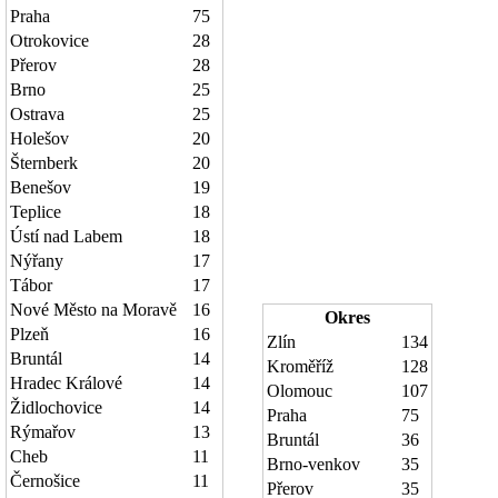
Praha
75
Otrokovice
28
Přerov
28
Brno
25
Ostrava
25
Holešov
20
Šternberk
20
Benešov
19
Teplice
18
Ústí nad Labem
18
Nýřany
17
Tábor
17
Nové Město na Moravě
16
Okres
Plzeň
16
Zlín
134
Bruntál
14
Kroměříž
128
Hradec Králové
14
Olomouc
107
Židlochovice
14
Praha
75
Rýmařov
13
Bruntál
36
Cheb
11
Brno-venkov
35
Černošice
11
Přerov
35