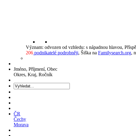
Význam: odvozen od vzhledu: s nápadnou hlavou, Přís
206
podnikatelé podrobněji
, Šiška na
Familysearch.org
, 
Jméno, Příjmení, Obec
Okres, Kraj, Ročník
ČR
Čechy
Morava