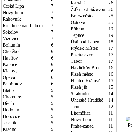
Karviná
26
Česká Lípa
7
Žďár nad Sázavou
26
Nový Jičín
7
Brno-město
25
Rakovník
7
Ostrava
25
Roudnice nad Labem
7
Příbram
19
Sokolov
7
Teplice
19
Vizovice
7
Ústí nad Labem
18
Bohumín
6
Frýdek-Místek
17
Chotěboř
6
Plzeň-sever
17
Havířov
6
Tábor
17
Kaplice
6
Havlíčkův Brod
16
Klatovy
6
Plzeň-město
16
Opava
6
Hradec Králové
15
Pelhřimov
6
Plzeň-jih
15
Blatná
5
Strakonice
14
Chomutov
5
Uherské Hradiště
14
Děčín
5
Jičín
12
Hodonín
5
Litoměřice
11
Hořovice
5
Nový Jičín
11
Jeseník
5
Poč
Praha-západ
11
Kladno
5