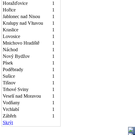
Horažďovice
1
Hořice
1
Jablonec nad Nisou
1
Kralupy nad Vltavou
1
Kraslice
1
Lovosice
1
Mnichovo Hradiště
1
Náchod
1
Nový Bydžov
1
Písek
1
Poděbrady
1
Sušice
1
Tišnov
1
Trhové Sviny
1
Veselí nad Moravou
1
Vodňany
1
Vrchlabí
1
Zábřeh
1
Skrýt