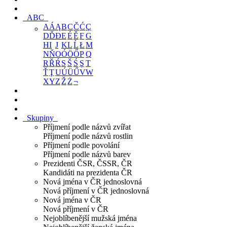
ABC
A
Á
Ą
B
C
Č
Ć
Ç
D
Ď
Đ
E
É
Ě
F
G
H
I
J
K
L
Ĺ
Ł
M
N
Ň
O
Ó
Ö
Ő
P
Q
R
Ř
Ŕ
S
Š
Ś
Ş
T
Ť
Ţ
U
Ú
Ü
Ű
V
W
X
Y
Z
Ž
Ż
¬
Skupiny
Příjmení podle názvů zvířat
Příjmení podle názvů rostlin
Příjmení podle povolání
Příjmení podle názvů barev
Prezidenti ČSR, ČSSR, ČR
Kandidáti na prezidenta ČR
Nová jména v ČR jednoslovná
Nová příjmení v ČR jednoslovná
Nová jména v ČR
Nová příjmení v ČR
Nejoblíbenější mužská jména