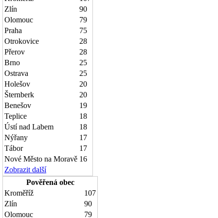
Zlín
90
Olomouc
79
Praha
75
Otrokovice
28
Přerov
28
Brno
25
Ostrava
25
Holešov
20
Šternberk
20
Benešov
19
Teplice
18
Ústí nad Labem
18
Nýřany
17
Tábor
17
Nové Město na Moravě
16
Zobrazit další
Pověřená obec
Kroměříž
107
Zlín
90
Olomouc
79