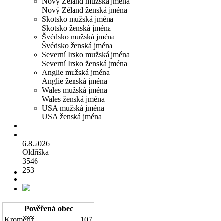
Nový Zéland mužská jména
Nový Zéland ženská jména
Skotsko mužská jména
Skotsko ženská jména
Švédsko mužská jména
Švédsko ženská jména
Severní Irsko mužská jména
Severní Irsko ženská jména
Anglie mužská jména
Anglie ženská jména
Wales mužská jména
Wales ženská jména
USA mužská jména
USA ženská jména
6.8.2026
Oldřiška
3546
253
Pověřená obec
Kroměříž
107