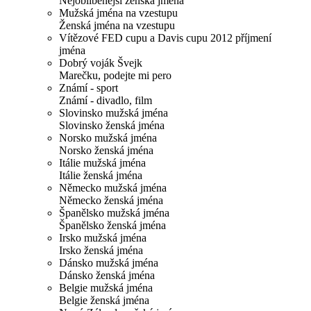
Nejoblíbenější ženská jména
Mužská jména na vzestupu
Ženská jména na vzestupu
Vítězové FED cupu a Davis cupu 2012 příjmení
jména
Dobrý voják Švejk
Marečku, podejte mi pero
Známí - sport
Známí - divadlo, film
Slovinsko mužská jména
Slovinsko ženská jména
Norsko mužská jména
Norsko ženská jména
Itálie mužská jména
Itálie ženská jména
Německo mužská jména
Německo ženská jména
Španělsko mužská jména
Španělsko ženská jména
Irsko mužská jména
Irsko ženská jména
Dánsko mužská jména
Dánsko ženská jména
Belgie mužská jména
Belgie ženská jména