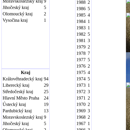
Moravskoslezský kraj
9
1988
2
Jihočeský kraj
5
1986
5
Olomoucký kraj
2
1985
4
Vysočina kraj
1
1984
1
1983
1
1982
5
1981
3
1979
2
1978
7
1977
5
1976
2
Kraj
1975
4
Královéhradecký kraj
94
1974
5
Liberecký kraj
29
1973
1
Středočeský kraj
25
1972
3
Hlavní Město Praha
24
1971
2
Ústecký kraj
19
1970
2
Pardubický kraj
13
1969
3
Moravskoslezský kraj
9
1968
2
Jihočeský kraj
5
1967
1
Olomoucký kraj
2
1966
3