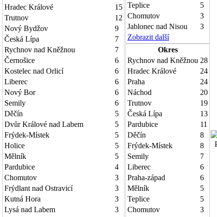
Teplice
5
Hradec Králové
15
Chomutov
3
Trutnov
12
Jablonec nad Nisou
3
Nový Bydžov
9
Zobrazit další
Česká Lípa
7
Rychnov nad Kněžnou
7
Okres
Černošice
6
Rychnov nad Kněžnou
28
Kostelec nad Orlicí
6
Hradec Králové
24
Liberec
6
Praha
24
Nový Bor
6
Náchod
20
Semily
6
Trutnov
19
Děčín
5
Česká Lípa
13
Dvůr Králové nad Labem
5
Pardubice
11
Frýdek-Místek
5
Děčín
8
P
Holice
5
Frýdek-Místek
8
Mělník
5
Semily
7
Pardubice
4
Liberec
6
Chomutov
3
Praha-západ
6
Frýdlant nad Ostravicí
3
Mělník
5
Kutná Hora
3
Teplice
5
Lysá nad Labem
3
Chomutov
3