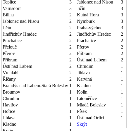
Teplice
3
Jablonec nad Nisou
3
Varnsdorf
3
Jičín
3
Bílina
2
Kutná Hora
3
Jablonec nad Nisou
2
Nymburk
3
Jičín
2
Praha-východ
3
Jindřichův Hradec
2
Jindřichův Hradec
2
Prachatice
2
Prachatice
2
Přelouč
2
Přerov
2
Přerov
2
Příbram
2
Příbram
2
Ústí nad Labem
2
Ústí nad Labem
2
Chrudim
1
Vrchlabí
2
Jihlava
1
Říčany
2
Karviná
1
Brandýs nad Labem-Stará Boleslav
1
Kladno
1
Broumov
1
Kolín
1
Chrudim
1
Litoměřice
1
Havířov
1
Mladá Boleslav
1
Hořice
1
Písek
1
Jihlava
1
Ústí nad Orlicí
1
Kladno
1
Skrýt
Kolín
1