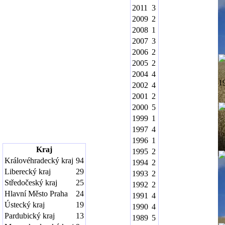
2011
3
2009
2
2008
1
2007
3
2006
2
2005
2
2004
4
1
2002
4
2001
2
2000
5
1999
1
1997
4
1996
1
Kraj
1995
2
Královéhradecký kraj
94
1994
2
Liberecký kraj
29
1993
2
Středočeský kraj
25
1992
2
Hlavní Město Praha
24
1991
4
Ústecký kraj
19
1990
4
Pardubický kraj
13
1989
5