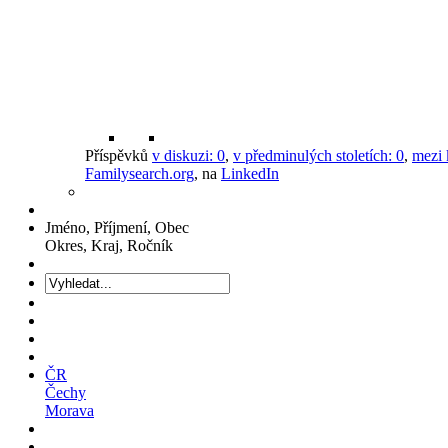
Příspěvků
v diskuzi:
0
,
v předminulých stoletích:
0
,
mezi 
Familysearch.org
, na
LinkedIn
Jméno, Příjmení, Obec
Okres, Kraj, Ročník
ČR
Čechy
Morava