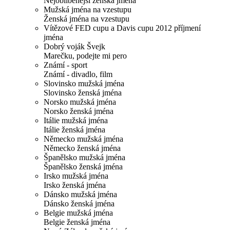
Nejoblíbenější ženská jména
Mužská jména na vzestupu
Ženská jména na vzestupu
Vítězové FED cupu a Davis cupu 2012 příjmení
jména
Dobrý voják Švejk
Marečku, podejte mi pero
Známí - sport
Známí - divadlo, film
Slovinsko mužská jména
Slovinsko ženská jména
Norsko mužská jména
Norsko ženská jména
Itálie mužská jména
Itálie ženská jména
Německo mužská jména
Německo ženská jména
Španělsko mužská jména
Španělsko ženská jména
Irsko mužská jména
Irsko ženská jména
Dánsko mužská jména
Dánsko ženská jména
Belgie mužská jména
Belgie ženská jména