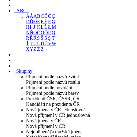
ABC
A
Á
Ą
B
C
Č
Ć
Ç
D
Ď
Đ
E
É
Ě
F
G
H
I
J
K
L
Ĺ
Ł
M
N
Ň
O
Ó
Ö
Ő
P
Q
R
Ř
Ŕ
S
Š
Ś
Ş
T
Ť
Ţ
U
Ú
Ü
Ű
V
W
X
Y
Z
Ž
Ż
¬
Skupiny
Příjmení podle názvů zvířat
Příjmení podle názvů rostlin
Příjmení podle povolání
Příjmení podle názvů barev
Prezidenti ČSR, ČSSR, ČR
Kandidáti na prezidenta ČR
Nová jména v ČR jednoslovná
Nová příjmení v ČR jednoslovná
Nová jména v ČR
Nová příjmení v ČR
Nejoblíbenější mužská jména