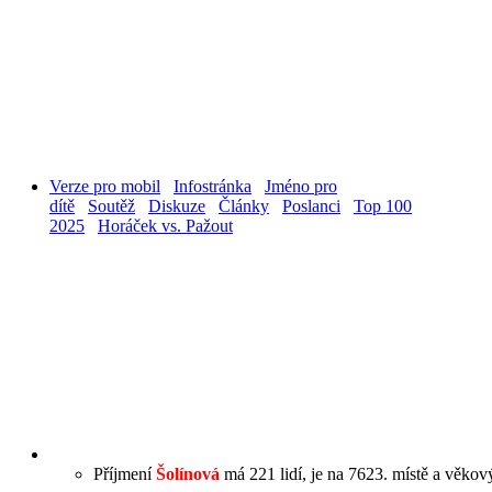
Verze pro mobil
Infostránka
Jméno pro
dítě
Soutěž
Diskuze
Články
Poslanci
Top 100
2025
Horáček vs. Pažout
Příjmení
Šolínová
má 221 lidí, je na 7623. místě a věkový