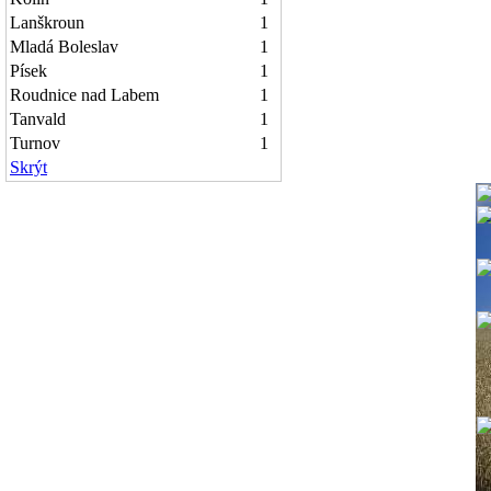
Lanškroun
1
Mladá Boleslav
1
Písek
1
Roudnice nad Labem
1
Tanvald
1
Turnov
1
Skrýt
1