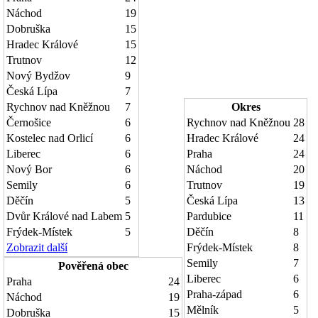
Náchod
19
Dobruška
15
Hradec Králové
15
Trutnov
12
Nový Bydžov
9
Česká Lípa
7
Rychnov nad Kněžnou
7
Okres
Černošice
6
Rychnov nad Kněžnou
28
Kostelec nad Orlicí
6
Hradec Králové
24
Liberec
6
Praha
24
Nový Bor
6
Náchod
20
Semily
6
Trutnov
19
Děčín
5
Česká Lípa
13
Dvůr Králové nad Labem
5
Pardubice
11
Frýdek-Místek
5
Děčín
8
Zobrazit další
Frýdek-Místek
8
Semily
7
Pověřená obec
Liberec
6
Praha
24
Praha-západ
6
Náchod
19
Mělník
5
Dobruška
15