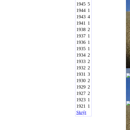
1945
5
1944
1
1943
4
1941
1
1938
2
1937
1
1936
1
1935
1
1934
2
1933
2
1932
2
1931
3
1930
2
1929
2
1927
2
1923
1
1
1921
1
Skrýt