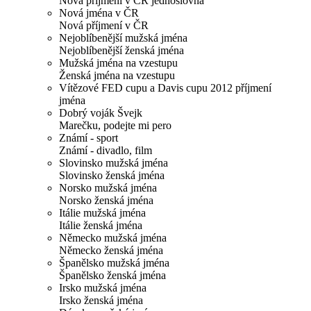
Nová příjmení v ČR jednoslovná
Nová jména v ČR
Nová příjmení v ČR
Nejoblíbenější mužská jména
Nejoblíbenější ženská jména
Mužská jména na vzestupu
Ženská jména na vzestupu
Vítězové FED cupu a Davis cupu 2012 příjmení
jména
Dobrý voják Švejk
Marečku, podejte mi pero
Známí - sport
Známí - divadlo, film
Slovinsko mužská jména
Slovinsko ženská jména
Norsko mužská jména
Norsko ženská jména
Itálie mužská jména
Itálie ženská jména
Německo mužská jména
Německo ženská jména
Španělsko mužská jména
Španělsko ženská jména
Irsko mužská jména
Irsko ženská jména