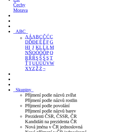
Čechy
Morava
ABC
A
Á
Ą
B
C
Č
Ć
Ç
D
Ď
Đ
E
É
Ě
F
G
H
I
J
K
L
Ĺ
Ł
M
N
Ň
O
Ó
Ö
Ő
P
Q
R
Ř
Ŕ
S
Š
Ś
Ş
T
Ť
Ţ
U
Ú
Ü
Ű
V
W
X
Y
Z
Ž
Ż
¬
Skupiny
Příjmení podle názvů zvířat
Příjmení podle názvů rostlin
Příjmení podle povolání
Příjmení podle názvů barev
Prezidenti ČSR, ČSSR, ČR
Kandidáti na prezidenta ČR
Nová jména v ČR jednoslovná