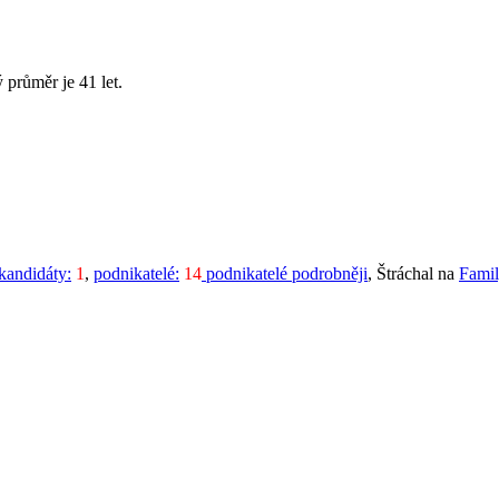
 průměr je 41 let.
kandidáty:
1
,
podnikatelé:
14
podnikatelé podrobněji
, Štráchal na
Famil