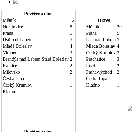
Pověřená obec
Mělník
12
Okres
Neratovice
8
Mělník
20
Praha
5
Praha
5
Ústí nad Labem
5
Ústí nad Labem
5
Mladá Boleslav
4
Mladá Boleslav
4
Vimperk
3
Český Krumlov
3
Brandýs nad Labem-Stará Boleslav
2
Prachatice
3
Kaplice
2
Písek
2
Milevsko
2
Praha-východ
2
Česká Lípa
1
Česká Lípa
1
Český Krumlov
1
Kladno
1
Kladno
1
Po
Pověřená obec