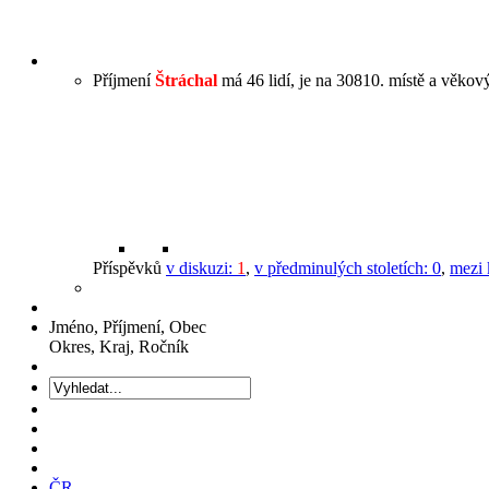
Příjmení
Štráchal
má 46 lidí, je na 30810. místě a věkový
Příspěvků
v diskuzi:
1
,
v předminulých stoletích:
0
,
mezi 
Jméno, Příjmení, Obec
Okres, Kraj, Ročník
ČR