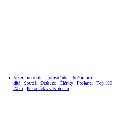
Verze pro mobil
Infostránka
Jméno pro
dítě
Soutěž
Diskuze
Články
Poslanci
Top 100
2025
Kotouček vs. Kolečko