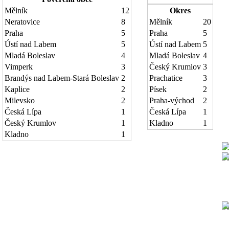
Mělník
12
Okres
Neratovice
8
Mělník
20
Praha
5
Praha
5
Ústí nad Labem
5
Ústí nad Labem
5
Mladá Boleslav
4
Mladá Boleslav
4
Vimperk
3
Český Krumlov
3
Brandýs nad Labem-Stará Boleslav
2
Prachatice
3
Kaplice
2
Písek
2
Milevsko
2
Praha-východ
2
Česká Lípa
1
Česká Lípa
1
Český Krumlov
1
Kladno
1
Kladno
1
1
1
1