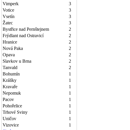
Vimperk
3
Votice
3
Vsetín
3
Žatec
3
Bystřice nad Pernštejnem
2
Frýdlant nad Ostravicí
2
Hranice
2
Nová Paka
2
Opava
2
Slavkov u Brna
2
Tanvald
2
Bohumín
1
Králíky
1
Kravaře
1
Nepomuk
1
Pacov
1
Pohořelice
1
Trhové Sviny
1
Uničov
1
Vizovice
1