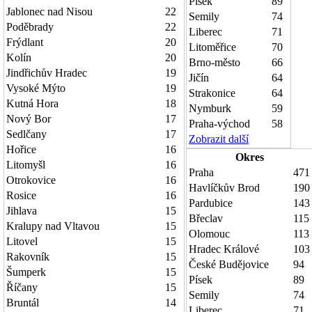
Písek
89
Jablonec nad Nisou
22
Semily
74
Poděbrady
22
Liberec
71
Frýdlant
20
Litoměřice
70
Kolín
20
Brno-město
66
Jindřichův Hradec
19
Jičín
64
Vysoké Mýto
19
Strakonice
64
Kutná Hora
18
Nymburk
59
Nový Bor
17
Praha-východ
58
Sedlčany
17
Zobrazit další
Hořice
16
Okres
Litomyšl
16
Praha
471
Otrokovice
16
Havlíčkův Brod
190
Rosice
16
Pardubice
143
Jihlava
15
Břeclav
115
Kralupy nad Vltavou
15
Olomouc
113
Litovel
15
Hradec Králové
103
Rakovník
15
České Budějovice
94
Šumperk
15
Písek
89
Říčany
15
Semily
74
Bruntál
14
Liberec
71