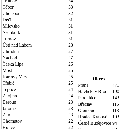
Trutnov
34
Tábor
33
Chotěboř
32
Děčín
31
Milevsko
31
Nymburk
31
Turnov
31
Ústí nad Labem
28
Chrudim
27
Náchod
27
Česká Lípa
26
Most
26
Karlovy Vary
25
Okres
Třebíč
25
Praha
471
Teplice
24
Havlíčkův Brod
190
Znojmo
24
Pardubice
143
Beroun
23
Břeclav
115
Jaroměř
23
Olomouc
113
Zlín
23
Hradec Králové
103
Chomutov
22
České Budějovice
94
Holice
22