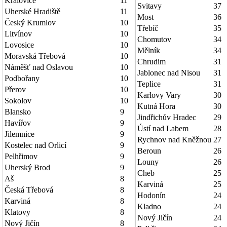
Kralovice
11
Svitavy
37
Uherské Hradiště
11
Most
36
Český Krumlov
10
Třebíč
35
Litvínov
10
Chomutov
34
Lovosice
10
Mělník
34
Moravská Třebová
10
Chrudim
31
Náměšť nad Oslavou
10
Jablonec nad Nisou
31
Podbořany
10
Teplice
31
Přerov
10
Karlovy Vary
30
Sokolov
10
Kutná Hora
30
Blansko
9
Jindřichův Hradec
29
Havířov
9
Ústí nad Labem
28
Jilemnice
9
Rychnov nad Kněžnou
27
Kostelec nad Orlicí
9
Beroun
26
Pelhřimov
9
Louny
26
Uherský Brod
9
Cheb
25
Aš
8
Karviná
25
Česká Třebová
8
Hodonín
24
Karviná
8
Kladno
24
Klatovy
8
Nový Jičín
24
Nový Jičín
8