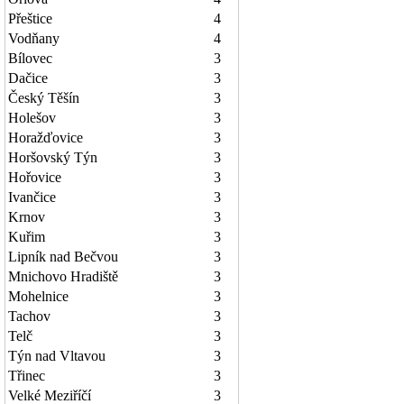
Přeštice
4
Vodňany
4
Bílovec
3
Dačice
3
Český Těšín
3
Holešov
3
Horažďovice
3
Horšovský Týn
3
Hořovice
3
Ivančice
3
Krnov
3
Kuřim
3
Lipník nad Bečvou
3
Mnichovo Hradiště
3
Mohelnice
3
Tachov
3
Telč
3
Týn nad Vltavou
3
Třinec
3
Velké Meziříčí
3