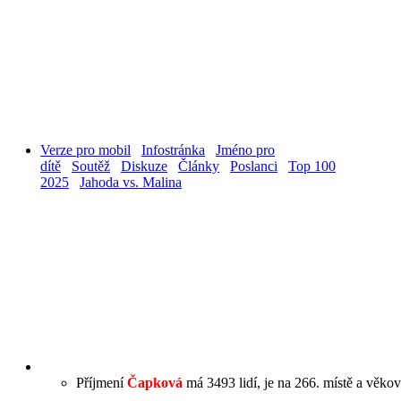
Verze pro mobil
Infostránka
Jméno pro
dítě
Soutěž
Diskuze
Články
Poslanci
Top 100
2025
Jahoda vs. Malina
Příjmení
Čapková
má 3493 lidí, je na 266. místě a věkov