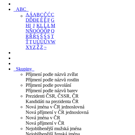
ABC
A
Á
Ą
B
C
Č
Ć
Ç
D
Ď
Đ
E
É
Ě
F
G
H
I
J
K
L
Ĺ
Ł
M
N
Ň
O
Ó
Ö
Ő
P
Q
R
Ř
Ŕ
S
Š
Ś
Ş
T
Ť
Ţ
U
Ú
Ü
Ű
V
W
X
Y
Z
Ž
Ż
¬
Skupiny
Příjmení podle názvů zvířat
Příjmení podle názvů rostlin
Příjmení podle povolání
Příjmení podle názvů barev
Prezidenti ČSR, ČSSR, ČR
Kandidáti na prezidenta ČR
Nová jména v ČR jednoslovná
Nová příjmení v ČR jednoslovná
Nová jména v ČR
Nová příjmení v ČR
Nejoblíbenější mužská jména
Nejoblíbenější ženská jména