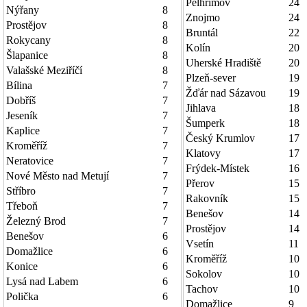
Pelhřimov
24
Nýřany
8
Znojmo
24
Prostějov
8
Bruntál
22
Rokycany
8
Kolín
20
Šlapanice
8
Uherské Hradiště
20
Valašské Meziříčí
8
Plzeň-sever
19
Bílina
7
Žďár nad Sázavou
19
Dobříš
7
Jihlava
18
Jeseník
7
Šumperk
18
Kaplice
7
Český Krumlov
17
Kroměříž
7
Klatovy
17
Neratovice
7
Frýdek-Místek
16
Nové Město nad Metují
7
Přerov
15
Stříbro
7
Rakovník
15
Třeboň
7
Benešov
14
Železný Brod
7
Prostějov
14
Benešov
6
Vsetín
11
Domažlice
6
Kroměříž
10
Konice
6
Sokolov
10
Lysá nad Labem
6
Tachov
10
Polička
6
Domažlice
9