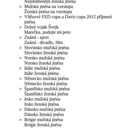
Nejoblíbenější ženská jména
Mužská jména na vzestupu
Ženská jména na vzestupu
Vítězové FED cupu a Davis cupu 2012 příjmení
jména
Dobrý voják Švejk
Marečku, podejte mi pero
Známí - sport
Známí - divadlo, film
Slovinsko mužská jména
Slovinsko ženská jména
Norsko mužská jména
Norsko ženská jména
Itálie mužská jména
Itálie ženská jména
Německo mužská jména
Německo ženská jména
Španělsko mužská jména
Španělsko ženská jména
Irsko mužská jména
Irsko ženská jména
Dánsko mužská jména
Dánsko ženská jména
Belgie mužská jména
Belgie ženská jména