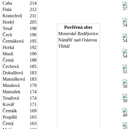
Caha
214
Fiala
212
Kratochvíl
211
Horký
205
Pověřená obec
Tesař
198
Moravské Budějovice
Čech
196
Náměšť nad Oslavou
Čermáková
195
Třebíč
Horká
192
Musil
190
Černá
188
Čechová
185
Dokulilová
183
Matoušková
183
Musilová
179
Matoušek
174
Tesařová
174
Kovář
171
Čermák
169
Pospíšil
165
Černý
163