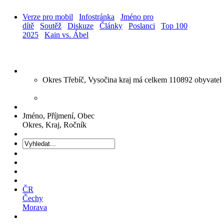
Verze pro mobil
Infostránka
Jméno pro
dítě
Soutěž
Diskuze
Články
Poslanci
Top 100
2025
Kain vs. Ábel
Okres Třebíč, Vysočina kraj má celkem 110892 obyvatel
Jméno, Příjmení, Obec
Okres, Kraj, Ročník
ČR
Čechy
Morava