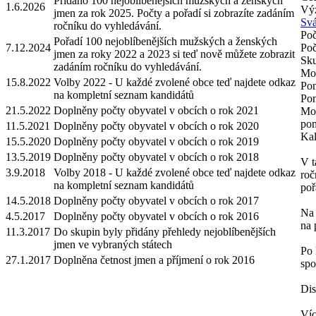
Přidáno 100 nejoblíbenějších mužských a ženských
1.6.2026
Výz
jmen za rok 2025. Počty a pořadí si zobrazíte zadáním
Svá
ročníku do vyhledávání.
Poč
Pořadí 100 nejoblíbenějších mužských a ženských
7.12.2024
Poč
jmen za roky 2022 a 2023 si teď nově můžete zobrazit
Sku
zadáním ročníku do vyhledávání.
Mož
15.8.2022
Volby 2022 - U každé zvolené obce teď najdete odkaz
Pom
na kompletní seznam kandidátů
Pom
21.5.2022
Doplněny počty obyvatel v obcích o rok 2021
Mož
pom
11.5.2021
Doplněny počty obyvatel v obcích o rok 2020
Kal
15.5.2020
Doplněny počty obyvatel v obcích o rok 2019
13.5.2019
Doplněny počty obyvatel v obcích o rok 2018
V t
3.9.2018
Volby 2018 - U každé zvolené obce teď najdete odkaz
roč
na kompletní seznam kandidátů
poř
14.5.2018
Doplněny počty obyvatel v obcích o rok 2017
Na 
4.5.2017
Doplněny počty obyvatel v obcích o rok 2016
na 
11.3.2017
Do skupin byly přidány přehledy nejoblíbenějších
jmen ve vybraných státech
Po 
27.1.2017
Doplněna četnost jmen a příjmení o rok 2016
spo
Dis
Víc