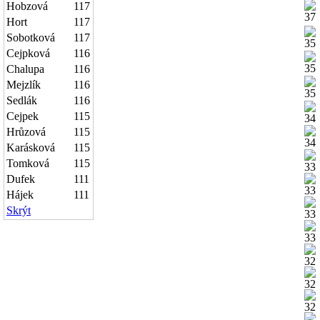
Hobzová
117
Hort
117
Sobotková
117
Cejpková
116
Chalupa
116
Mejzlík
116
Sedlák
116
Cejpek
115
Hrůzová
115
Karásková
115
Tomková
115
Dufek
111
Hájek
111
Skrýt