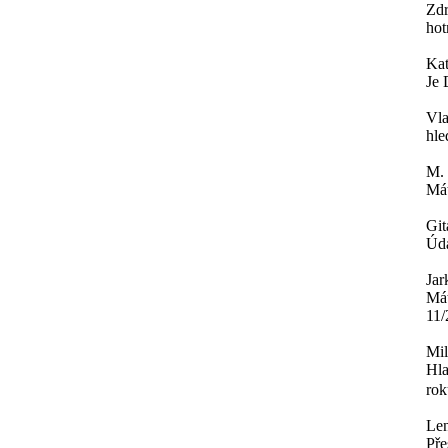
Zdr
hot
Ka
Je 
Vla
hle
M.
Mát
Git
Úda
Jar
Mát
11/
Mi
Hla
rok
Le
Pře