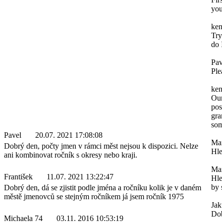
you
ken
Try
do 
Pav
Ple
ken
Our
pos
gra
som
Pavel
20.07. 2021 17:08:08
Mar
Dobrý den, počty jmen v rámci měst nejsou k dispozici. Nelze
Hle
ani kombinovat ročník s okresy nebo kraji.
Mar
František
11.07. 2021 13:22:47
Hle
by 
Dobrý den, dá se zjistit podle jména a ročníku kolik je v daném
městě jmenovců se stejným ročníkem já jsem ročník 1975
Ja
Dob
Michaela 74
03.11. 2016 10:53:19