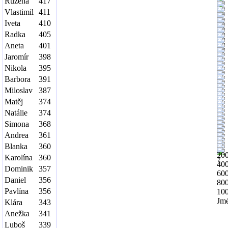
Růžena
417
Vlastimil
411
Iveta
410
Radka
405
Aneta
401
Jaromír
398
Nikola
395
Barbora
391
Miloslav
387
Matěj
374
Natálie
374
Simona
368
Andrea
361
Blanka
360
20
Karolína
360
40
Dominik
357
60
Daniel
356
80
Pavlína
356
10
Jmé
Klára
343
Anežka
341
Luboš
339