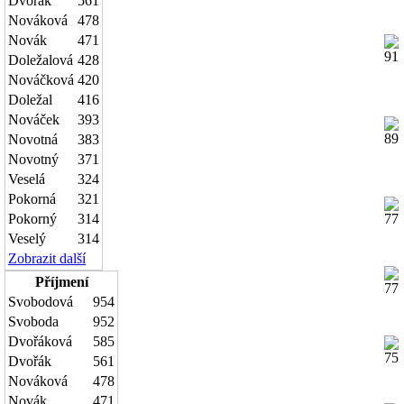
Dvořák
561
Nováková
478
Novák
471
Doležalová
428
Nováčková
420
Doležal
416
Nováček
393
Novotná
383
Novotný
371
Veselá
324
Pokorná
321
Pokorný
314
Veselý
314
Zobrazit další
Příjmení
Svobodová
954
Svoboda
952
Dvořáková
585
Dvořák
561
Nováková
478
Novák
471