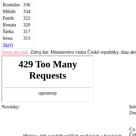
Rostislav
336
Miluše
334
Patrik
322
Renata
320
Šárka
317
Irena
315
Skrýt
Verze pro tisk
Zdroj dat: Ministerstvo vnitra České republiky, data ak
Novinky:
Inf
Dne
Co 
Čet