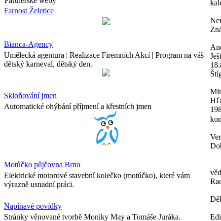
Partnerské weby
kal
Farnost Želetice
Neu
Zná
Bianca-Agency
An
Umělecká agentura | Realizace Firemních Akcí | Program na váš
Ješ
dětský karneval, dětský den.
18.
Ští
Mir
Skloňování jmen
Hľa
Automatické ohýbání příjmení a křestních jmen
198
kon
Ver
Dob
Motůčko půjčovna Brno
věd
Elektrické motorové stavební kolečko (motúčko), které vám
Ra
výrazně usnadní práci.
Děk
Napínavé povídky
Stránky věnované tvorbě Moniky May a Tomáše Juráka.
Ed