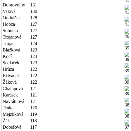
Dobrovolný
131
Valová
130
Ondráček
128
Hobza
127
Sobotka
127
Trojanová
127
Trojan
124
Blažková
123
Kočí
123
Sedláček
123
Hrůza
122
Křivánek
122
Žáková
122
Chalupová
121
Karásek
121
Navrátilová
121
Trnka
120
Mejzlíková
119
Žák
118
Dobešová
117