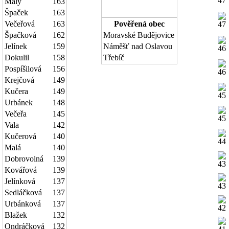
Malý
163
Špaček
163
Večeřová
163
Pověřená obec
Špačková
162
Moravské Budějovice
Jelínek
159
Náměšť nad Oslavou
Dokulil
158
Třebíč
Pospíšilová
156
Krejčová
149
Kučera
149
Urbánek
148
Večeřa
145
Vala
142
Kučerová
140
Malá
140
Dobrovolná
139
Kovářová
139
Jelínková
137
Sedláčková
137
Urbánková
137
Blažek
132
Ondráčková
132