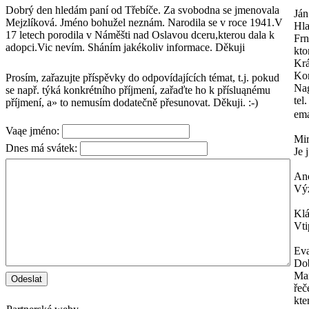
Dobrý den hledám paní od Třebíče. Za svobodna se jmenovala
Ján
Mejzlíková. Jméno bohužel neznám. Narodila se v roce 1941.V
Hl
17 letech porodila v Náměšti nad Oslavou dceru,kterou dala k
Frn
adopci.Vic nevím. Sháním jakékoliv informace. Děkuji
kto
Krá
Kon
Prosím, zařazujte příspěvky do odpovídajících témat, t.j. pokud
Na
se např. týká konkrétního příjmení, zařaďte ho k přísluąnému
tel
příjmení, a» to nemusím dodatečně přesunovat. Děkuji. :-)
ema
Vaąe jméno:
Mi
Dnes má svátek:
Je 
An
Výz
Kl
Vti
Ev
Dob
Mam
řeč
kte