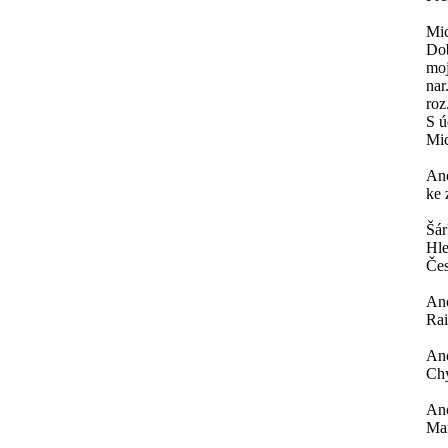
Mi
Dob
moj
nar
roz
S ú
Mi
An
ke 
Šá
Hle
Čes
An
Rai
An
Chy
An
Mar