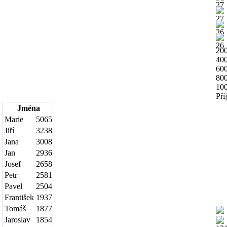
20
40
60
80
10
Pří
Jména
Marie
5065
Jiří
3238
Jana
3008
Jan
2936
Josef
2658
Petr
2581
Pavel
2504
František
1937
Tomáš
1877
Jaroslav
1854