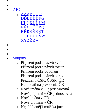
ABC
A
Á
Ą
B
C
Č
Ć
Ç
D
Ď
Đ
E
É
Ě
F
G
H
I
J
K
L
Ĺ
Ł
M
N
Ň
O
Ó
Ö
Ő
P
Q
R
Ř
Ŕ
S
Š
Ś
Ş
T
Ť
Ţ
U
Ú
Ü
Ű
V
W
X
Y
Z
Ž
Ż
¬
Skupiny
Příjmení podle názvů zvířat
Příjmení podle názvů rostlin
Příjmení podle povolání
Příjmení podle názvů barev
Prezidenti ČSR, ČSSR, ČR
Kandidáti na prezidenta ČR
Nová jména v ČR jednoslovná
Nová příjmení v ČR jednoslovná
Nová jména v ČR
Nová příjmení v ČR
Nejoblíbenější mužská jména