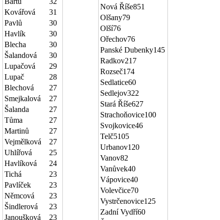
Bártů
32
Nová Říše
851
Kovářová
31
Olšany
79
Pavlů
30
Olší
76
Havlík
30
Ořechov
76
Blecha
30
Panské Dubenky
145
Šalandová
30
Radkov
217
Lupačová
29
Rozseč
174
Lupač
28
Sedlatice
60
Blechová
27
Sedlejov
322
Smejkalová
27
Stará Říše
627
Šalanda
27
Strachoňovice
100
Tůma
27
Svojkovice
46
Martinů
27
Telč
5105
Vejmělková
27
Urbanov
120
Uhlířová
25
Vanov
82
Havlíková
24
Vanůvek
40
Tichá
23
Vápovice
40
Pavlíček
23
Volevčice
70
Němcová
23
Vystrčenovice
125
Šindlerová
23
Zadní Vydří
60
Janoušková
23