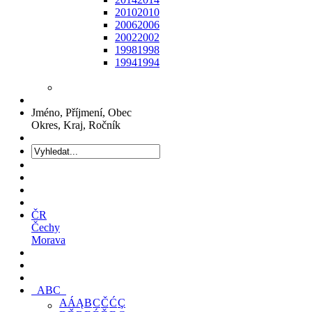
2010
2010
2006
2006
2002
2002
1998
1998
1994
1994
Jméno, Příjmení, Obec
Okres, Kraj, Ročník
ČR
Čechy
Morava
ABC
A
Á
Ą
B
C
Č
Ć
Ç