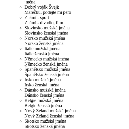
jména
Dobrý voják Švejk
Marečku, podejte mi pero
Známí - sport
Známí - divadlo, film
Slovinsko mužská jména
Slovinsko ženská jména
Norsko mužská jména
Norsko ženská jména
Itálie mužská jména
Itálie ženská jména
Německo mužská jména
Německo ženská jména
Španělsko mužská jména
Španělsko ženská jména
Irsko mužská jména
Irsko ženská jména
Dánsko mužská jména
Dánsko ženská jména
Belgie mužská jména
Belgie ženská jména
Nový Zéland mužská jména
Nový Zéland ženská jména
Skotsko mužská jména
Skotsko ženská jména