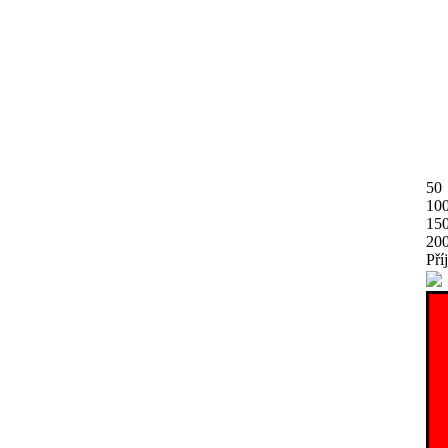
50
10
15
20
Pří