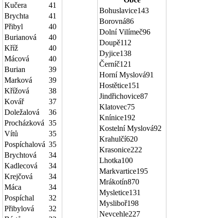
Kučera
41
Bohuslavice
143
Brychta
41
Borovná
86
Přibyl
40
Dolní Vilímeč
96
Burianová
40
Doupě
112
Kříž
40
Dyjice
138
Mácová
40
Černíč
121
Burian
39
Horní Myslová
91
Marková
39
Hostětice
151
Křížová
38
Jindřichovice
87
Kovář
37
Klatovec
75
Doležalová
36
Knínice
192
Procházková
35
Kostelní Myslová
92
Vítů
35
Krahulčí
620
Pospíchalová
35
Krasonice
222
Brychtová
34
Lhotka
100
Kadlecová
34
Markvartice
195
Krejčová
34
Mrákotín
870
Máca
34
Mysletice
131
Pospíchal
32
Mysliboř
198
Přibylová
32
Nevcehle
227