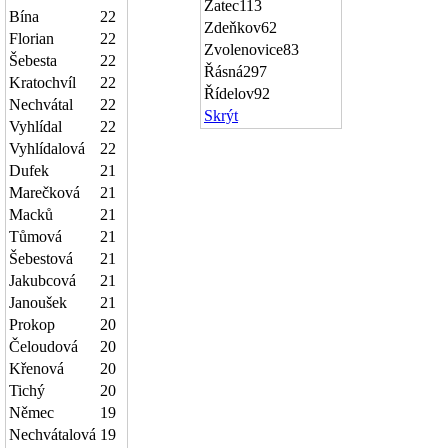
Žatec
113
Bína
22
Zdeňkov
62
Florian
22
Zvolenovice
83
Šebesta
22
Řásná
297
Kratochvíl
22
Řídelov
92
Nechvátal
22
Skrýt
Vyhlídal
22
Vyhlídalová
22
Dufek
21
Marečková
21
Macků
21
Tůmová
21
Šebestová
21
Jakubcová
21
Janoušek
21
Prokop
20
Čeloudová
20
Křenová
20
Tichý
20
Němec
19
Nechvátalová
19