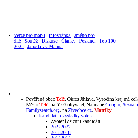
Verze pro mobil
Infostránka
Jméno pro
dítě
Soutěž
Diskuze
Články
Poslanci
Top 100
2025
Jahoda vs. Malina
Pověřená obec
Telč
, Okres Jihlava, Vysočina kraj má ce
Město
Telč
má 5105 obyvatel, Na mapě
Googlu
,
Seznam
Familysearch.org
, na
Ziveobce.cz
,
Matriky
,
Kandidáti a výsledky voleb
Zvolení
Všichni kandidáti
2022
2022
2018
2018
2014
2014