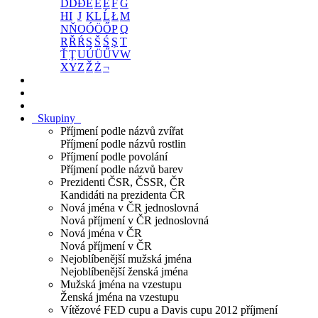
D
Ď
Đ
E
É
Ě
F
G
H
I
J
K
L
Ĺ
Ł
M
N
Ň
O
Ó
Ö
Ő
P
Q
R
Ř
Ŕ
S
Š
Ś
Ş
T
Ť
Ţ
U
Ú
Ü
Ű
V
W
X
Y
Z
Ž
Ż
¬
Skupiny
Příjmení podle názvů zvířat
Příjmení podle názvů rostlin
Příjmení podle povolání
Příjmení podle názvů barev
Prezidenti ČSR, ČSSR, ČR
Kandidáti na prezidenta ČR
Nová jména v ČR jednoslovná
Nová příjmení v ČR jednoslovná
Nová jména v ČR
Nová příjmení v ČR
Nejoblíbenější mužská jména
Nejoblíbenější ženská jména
Mužská jména na vzestupu
Ženská jména na vzestupu
Vítězové FED cupu a Davis cupu 2012 příjmení