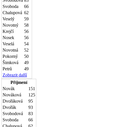
Svobodová
83
Svoboda
66
Chalupová
62
Veselý
59
Novotný
58
Krejčí
56
Nosek
56
Veselá
54
Novotná
52
Pokorný
50
Šimková
49
Petrů
49
Zobrazit další
Příjmení
Novák
151
Nováková
125
Dvořáková
95
Dvořák
93
Svobodová
83
Svoboda
66
Chalupová
62