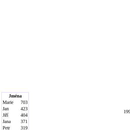
Jména
Marie
703
Jan
423
19
Jiří
404
Jana
371
Petr
319