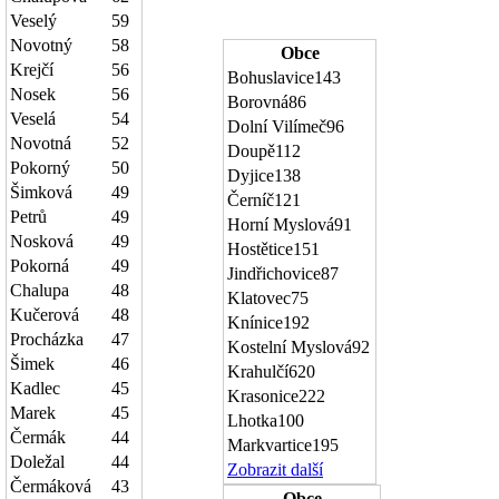
Veselý
59
Novotný
58
Obce
Krejčí
56
Bohuslavice
143
Nosek
56
Borovná
86
Veselá
54
Dolní Vilímeč
96
Novotná
52
Doupě
112
Pokorný
50
Dyjice
138
Šimková
49
Černíč
121
Petrů
49
Horní Myslová
91
Nosková
49
Hostětice
151
Pokorná
49
Jindřichovice
87
Chalupa
48
Klatovec
75
Kučerová
48
Knínice
192
Procházka
47
Kostelní Myslová
92
Šimek
46
Krahulčí
620
Kadlec
45
Krasonice
222
Marek
45
Lhotka
100
Čermák
44
Markvartice
195
Doležal
44
Zobrazit další
Čermáková
43
Obce