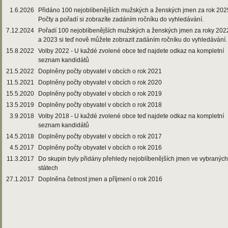
1.6.2026
Přidáno 100 nejoblíbenějších mužských a ženských jmen za rok 202
Počty a pořadí si zobrazíte zadáním ročníku do vyhledávání.
7.12.2024
Pořadí 100 nejoblíbenějších mužských a ženských jmen za roky 202
a 2023 si teď nově můžete zobrazit zadáním ročníku do vyhledávání.
15.8.2022
Volby 2022 - U každé zvolené obce teď najdete odkaz na kompletní
seznam kandidátů
21.5.2022
Doplněny počty obyvatel v obcích o rok 2021
11.5.2021
Doplněny počty obyvatel v obcích o rok 2020
15.5.2020
Doplněny počty obyvatel v obcích o rok 2019
13.5.2019
Doplněny počty obyvatel v obcích o rok 2018
3.9.2018
Volby 2018 - U každé zvolené obce teď najdete odkaz na kompletní
seznam kandidátů
14.5.2018
Doplněny počty obyvatel v obcích o rok 2017
4.5.2017
Doplněny počty obyvatel v obcích o rok 2016
11.3.2017
Do skupin byly přidány přehledy nejoblíbenějších jmen ve vybraných
státech
27.1.2017
Doplněna četnost jmen a příjmení o rok 2016