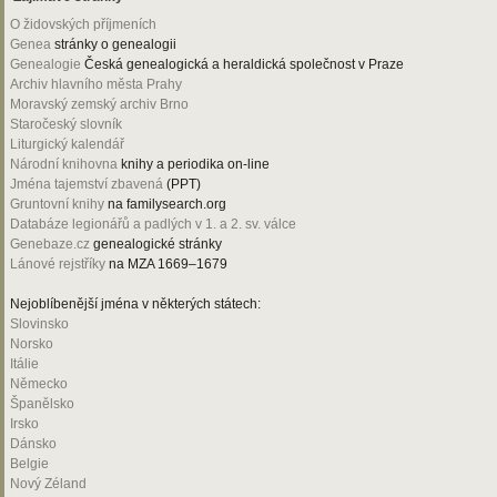
O židovských příjmeních
Genea
stránky o genealogii
Genealogie
Česká genealogická a heraldická společnost v Praze
Archiv hlavního města Prahy
Moravský zemský archiv Brno
Staročeský slovník
Liturgický kalendář
Národní knihovna
knihy a periodika on-line
Jména tajemství zbavená
(PPT)
Gruntovní knihy
na familysearch.org
Databáze legionářů a padlých v 1. a 2. sv. válce
Genebaze.cz
genealogické stránky
Lánové rejstříky
na MZA 1669–1679
Nejoblíbenější jména v některých státech:
Slovinsko
Norsko
Itálie
Německo
Španělsko
Irsko
Dánsko
Belgie
Nový Zéland