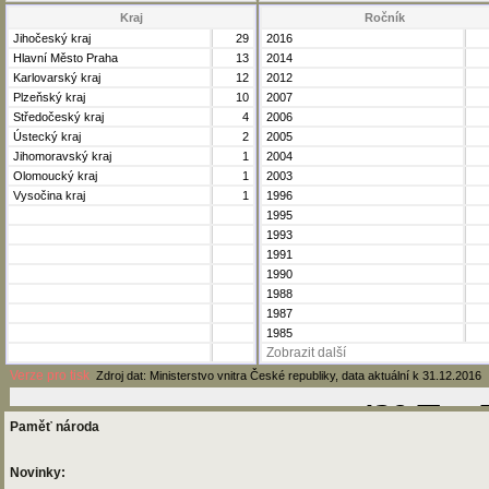
Kraj
Ročník
Jihočeský kraj
29
2016
Hlavní Město Praha
13
2014
Karlovarský kraj
12
2012
Plzeňský kraj
10
2007
Středočeský kraj
4
2006
Ústecký kraj
2
2005
Jihomoravský kraj
1
2004
Olomoucký kraj
1
2003
Vysočina kraj
1
1996
1995
1993
1991
1990
1988
1987
1985
Zobrazit další
Verze pro tisk
Zdroj dat: Ministerstvo vnitra České republiky, data aktuální k 31.12.2016
Paměť národa
Novinky: