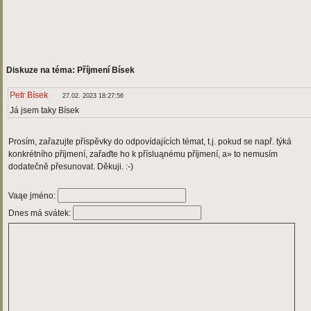
Diskuze na téma: Příjmení Bísek
Petr Bísek
27.02. 2023 18:27:56
Já jsem taky Bísek
Prosím, zařazujte příspěvky do odpovídajících témat, t.j. pokud se např. týká
konkrétního příjmení, zařaďte ho k přísluąnému příjmení, a» to nemusím
dodatečně přesunovat. Děkuji. :-)
Vaąe jméno:
Dnes má svátek: