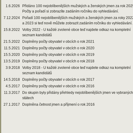
1.6.2026
Přidáno 100 nejoblíbenějších mužských a ženských jmen za rok 202
Počty a pořadí si zobrazíte zadáním ročníku do vyhledávání.
7.12.2024
Pořadí 100 nejoblíbenějších mužských a ženských jmen za roky 202
a 2023 si teď nově můžete zobrazit zadáním ročníku do vyhledávání.
15.8.2022
Volby 2022 - U každé zvolené obce teď najdete odkaz na kompletní
seznam kandidátů
21.5.2022
Doplněny počty obyvatel v obcích o rok 2021
11.5.2021
Doplněny počty obyvatel v obcích o rok 2020
15.5.2020
Doplněny počty obyvatel v obcích o rok 2019
13.5.2019
Doplněny počty obyvatel v obcích o rok 2018
3.9.2018
Volby 2018 - U každé zvolené obce teď najdete odkaz na kompletní
seznam kandidátů
14.5.2018
Doplněny počty obyvatel v obcích o rok 2017
4.5.2017
Doplněny počty obyvatel v obcích o rok 2016
11.3.2017
Do skupin byly přidány přehledy nejoblíbenějších jmen ve vybraných
státech
27.1.2017
Doplněna četnost jmen a příjmení o rok 2016