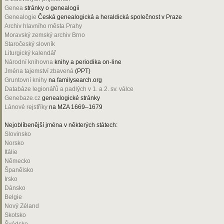
Genea
stránky o genealogii
Genealogie
Česká genealogická a heraldická společnost v Praze
Archiv hlavního města Prahy
Moravský zemský archiv Brno
Staročeský slovník
Liturgický kalendář
Národní knihovna
knihy a periodika on-line
Jména tajemství zbavená
(PPT)
Gruntovní knihy
na familysearch.org
Databáze legionářů a padlých v 1. a 2. sv. válce
Genebaze.cz
genealogické stránky
Lánové rejstříky
na MZA 1669–1679
Nejoblíbenější jména v některých státech:
Slovinsko
Norsko
Itálie
Německo
Španělsko
Irsko
Dánsko
Belgie
Nový Zéland
Skotsko