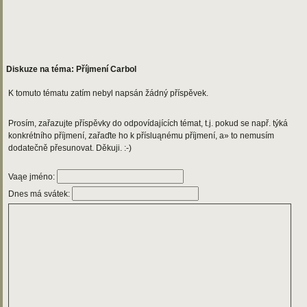
Diskuze na téma: Příjmení Carbol
K tomuto tématu zatím nebyl napsán žádný příspěvek.
Prosím, zařazujte příspěvky do odpovídajících témat, t.j. pokud se např. týká
konkrétního příjmení, zařaďte ho k přísluąnému příjmení, a» to nemusím
dodatečně přesunovat. Děkuji. :-)
Vaąe jméno:
Dnes má svátek: