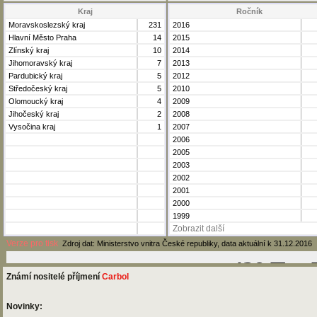
Kraj
Ročník
Moravskoslezský kraj
231
2016
Hlavní Město Praha
14
2015
Zlínský kraj
10
2014
Jihomoravský kraj
7
2013
Pardubický kraj
5
2012
Středočeský kraj
5
2010
Olomoucký kraj
4
2009
Jihočeský kraj
2
2008
Vysočina kraj
1
2007
2006
2005
2003
2002
2001
2000
1999
Zobrazit další
Verze pro tisk
Zdroj dat: Ministerstvo vnitra České republiky, data aktuální k 31.12.2016
Známí nositelé příjmení
Carbol
Novinky: