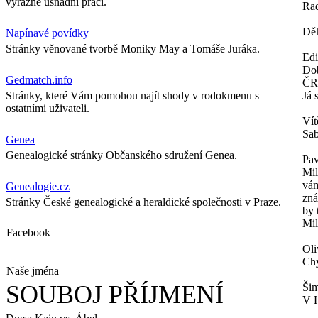
výrazně usnadní práci.
Ra
Děk
Napínavé povídky
Stránky věnované tvorbě Moniky May a Tomáše Juráka.
Ed
Dob
Gedmatch.info
ČR
Stránky, které Vám pomohou najít shody v rodokmenu s
Já 
ostatními uživateli.
Vít
Sab
Genea
Genealogické stránky Občanského sdružení Genea.
Pav
Mil
vám
Genealogie.cz
zná
Stránky České genealogické a heraldické společnosti v Praze.
by 
Mil
Facebook
Oli
Chy
Naše jména
SOUBOJ PŘÍJMENÍ
Šim
V H