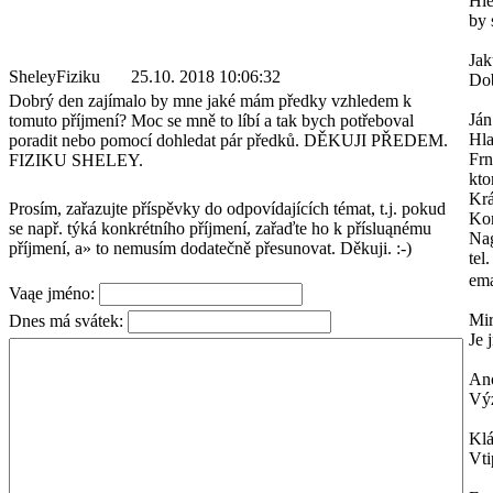
Hle
by 
Ja
SheleyFiziku
25.10. 2018 10:06:32
Dob
Dobrý den zajímalo by mne jaké mám předky vzhledem k
Ján
tomuto příjmení? Moc se mně to líbí a tak bych potřeboval
Hl
poradit nebo pomocí dohledat pár předků. DĚKUJI PŘEDEM.
Frn
FIZIKU SHELEY.
kto
Krá
Prosím, zařazujte příspěvky do odpovídajících témat, t.j. pokud
Kon
se např. týká konkrétního příjmení, zařaďte ho k přísluąnému
Na
příjmení, a» to nemusím dodatečně přesunovat. Děkuji. :-)
tel
ema
Vaąe jméno:
Mi
Dnes má svátek:
Je 
An
Výz
Kl
Vti