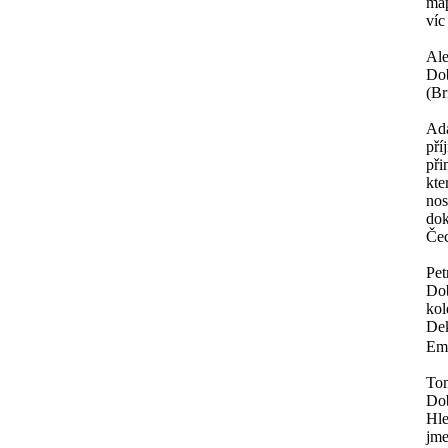
map
víc
Al
Dob
(Br
Ad
pří
při
kte
nos
dok
Čec
Pet
Dob
kol
Dek
Ema
To
Do
Hle
jme