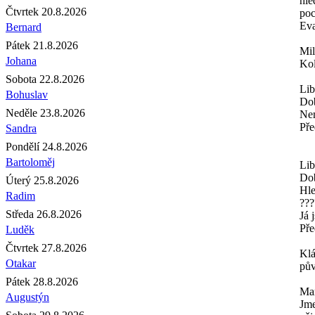
hle
Čtvrtek 20.8.2026
poc
Eva
Bernard
Pátek 21.8.2026
Mi
Johana
Kol
Sobota 22.8.2026
Lib
Bohuslav
Dob
Neděle 23.8.2026
Nem
Pře
Sandra
Pondělí 24.8.2026
Bartoloměj
Lib
Do
Úterý 25.8.2026
Hle
Radim
???
Středa 26.8.2026
Já 
Pře
Luděk
Čtvrtek 27.8.2026
Kl
Otakar
pův
Pátek 28.8.2026
Mar
Augustýn
Jme