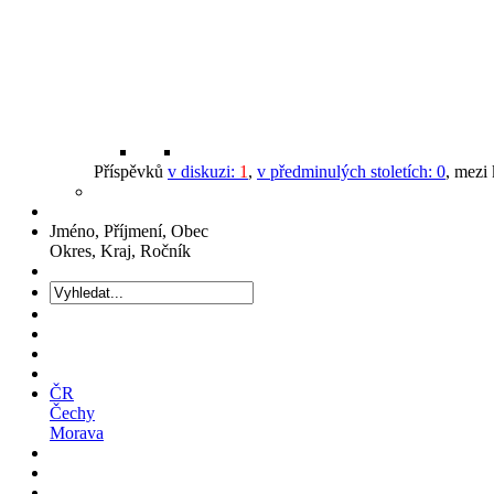
Příspěvků
v diskuzi:
1
,
v předminulých stoletích:
0
, mezi
Jméno, Příjmení, Obec
Okres, Kraj, Ročník
ČR
Čechy
Morava