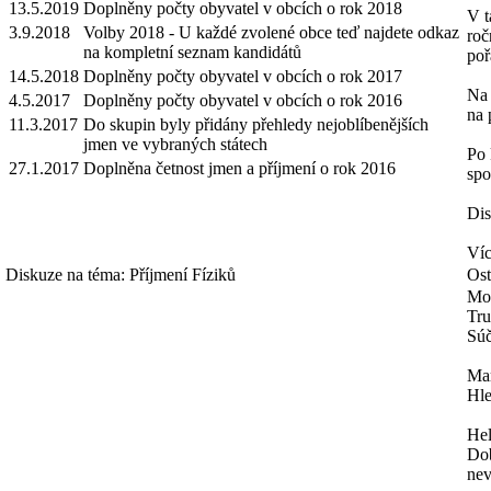
13.5.2019
Doplněny počty obyvatel v obcích o rok 2018
V t
3.9.2018
Volby 2018 - U každé zvolené obce teď najdete odkaz
roč
na kompletní seznam kandidátů
poř
14.5.2018
Doplněny počty obyvatel v obcích o rok 2017
Na 
4.5.2017
Doplněny počty obyvatel v obcích o rok 2016
na 
11.3.2017
Do skupin byly přidány přehledy nejoblíbenějších
jmen ve vybraných státech
Po 
27.1.2017
Doplněna četnost jmen a příjmení o rok 2016
spo
Dis
Víc
Diskuze na téma: Příjmení Fíziků
Ost
Mo
Tru
Súč
Mar
Hle
He
Dob
nev