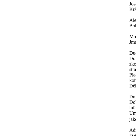
Jos
Krá
Al
Boh
Mor
Jmé
Du
Dob
zko
str
Pla
koh
Děk
Dm
Dob
inf
Umě
jak
Ad
Dat