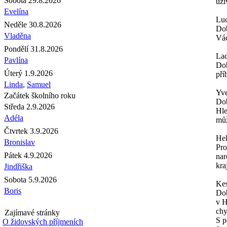
Sobota 29.8.2026
uži
Evelína
Luc
Neděle 30.8.2026
Dob
Vladěna
Vác
Pondělí 31.8.2026
Lad
Pavlína
Dob
Úterý 1.9.2026
pří
Linda
,
Samuel
Yve
Začátek školního roku
Do
Středa 2.9.2026
Hle
Adéla
můž
Čtvrtek 3.9.2026
Hel
Bronislav
Pro
Pátek 4.9.2026
nar
kra
Jindřiška
Sobota 5.9.2026
Kes
Boris
Dob
v H
chy
Zajímavé stránky
S p
O židovských příjmeních