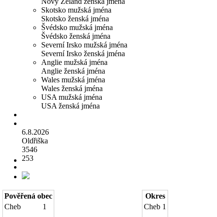
Nový Zéland ženská jména
Skotsko mužská jména
Skotsko ženská jména
Švédsko mužská jména
Švédsko ženská jména
Severní Irsko mužská jména
Severní Irsko ženská jména
Anglie mužská jména
Anglie ženská jména
Wales mužská jména
Wales ženská jména
USA mužská jména
USA ženská jména
6.8.2026
Oldřiška
3546
253
Pověřená obec
Okres
Cheb
1
Cheb
1