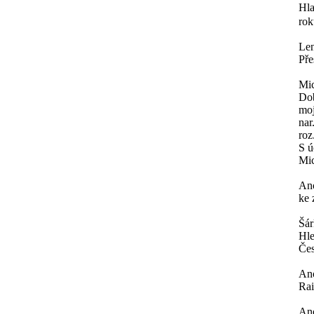
Hla
rok
Le
Pře
Mi
Dob
moj
nar
roz
S ú
Mi
An
ke 
Šá
Hle
Čes
An
Rai
An