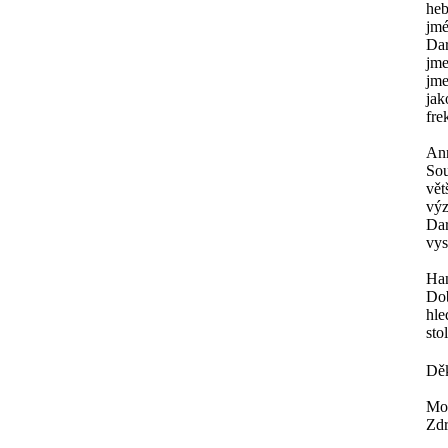
heb
jmé
Dar
jme
jme
jak
fre
An
Sou
vět
výz
Dar
vys
Ha
Dob
hle
sto
Děk
Mor
Zdr