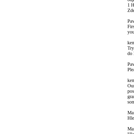
1 H
Zde
Pav
Fir
you
ken
Try
do 
Pav
Ple
ken
Our
pos
gra
som
Mar
Hle
Mar