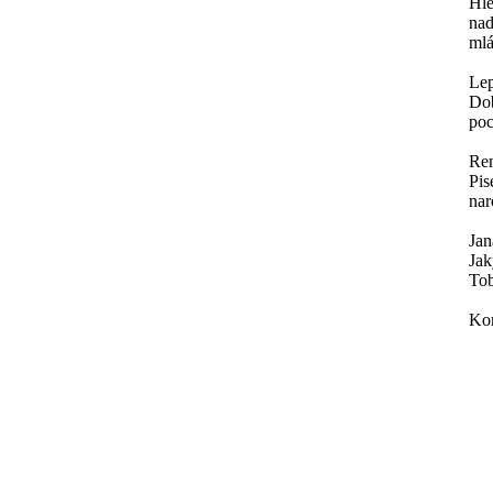
Hle
nad
mlá
Lep
Dob
poc
Re
Pis
nar
Jan
Jak
To
Kom