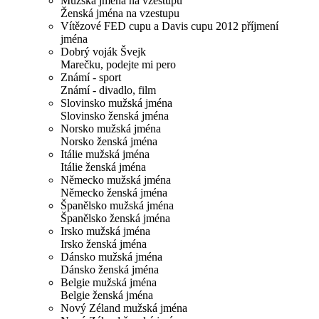
Mužská jména na vzestupu
Ženská jména na vzestupu
Vítězové FED cupu a Davis cupu 2012 příjmení
jména
Dobrý voják Švejk
Marečku, podejte mi pero
Známí - sport
Známí - divadlo, film
Slovinsko mužská jména
Slovinsko ženská jména
Norsko mužská jména
Norsko ženská jména
Itálie mužská jména
Itálie ženská jména
Německo mužská jména
Německo ženská jména
Španělsko mužská jména
Španělsko ženská jména
Irsko mužská jména
Irsko ženská jména
Dánsko mužská jména
Dánsko ženská jména
Belgie mužská jména
Belgie ženská jména
Nový Zéland mužská jména