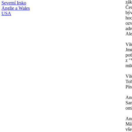
zák
Severní Irsko
Čec
Anglie a Wales
býv
USA
hoc
ozv
adr
Al
Vít
Jmé
pot
z "
mil
Vít
Toh
Pín
An
Sam
oml
An
Mát
vše