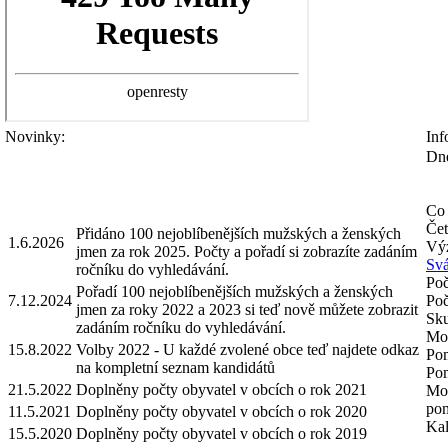
Novinky:
Inf
Dne
Co 
Čet
Přidáno 100 nejoblíbenějších mužských a ženských
1.6.2026
Výz
jmen za rok 2025. Počty a pořadí si zobrazíte zadáním
Svá
ročníku do vyhledávání.
Poč
Pořadí 100 nejoblíbenějších mužských a ženských
7.12.2024
Poč
jmen za roky 2022 a 2023 si teď nově můžete zobrazit
Sku
zadáním ročníku do vyhledávání.
Mož
15.8.2022
Volby 2022 - U každé zvolené obce teď najdete odkaz
Pom
na kompletní seznam kandidátů
Pom
21.5.2022
Doplněny počty obyvatel v obcích o rok 2021
Mož
pom
11.5.2021
Doplněny počty obyvatel v obcích o rok 2020
Kal
15.5.2020
Doplněny počty obyvatel v obcích o rok 2019