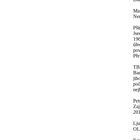
Mar
Nen
Pšt
Jse
196
úře
pov
Pře
TB
Baď
jih
poč
nej
Pe
Zaj
201
Lj
OL