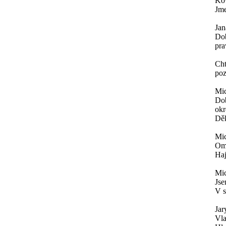
Ko
Jme
Jan
Dob
pra
Cht
poz
Mic
Dob
okr
Děk
Mic
Omy
Haj
Mic
Jse
V s
Jar
Vla