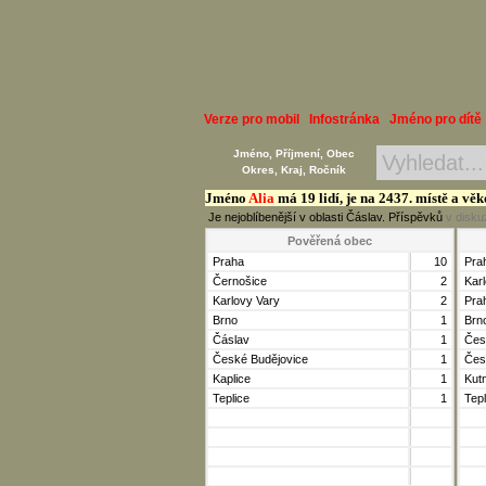
Verze pro mobil
Infostránka
Jméno pro dítě
Jméno, Příjmení, Obec
Okres, Kraj, Ročník
Jméno
Alia
má 19 lidí, je na 2437. místě a vě
Je nejoblíbenější v oblasti Čáslav. Příspěvků
v disku
Pověřená obec
Praha
10
Pra
Černošice
2
Kar
Karlovy Vary
2
Pra
Brno
1
Brn
Čáslav
1
Čes
České Budějovice
1
Čes
Kaplice
1
Kut
Teplice
1
Tepl