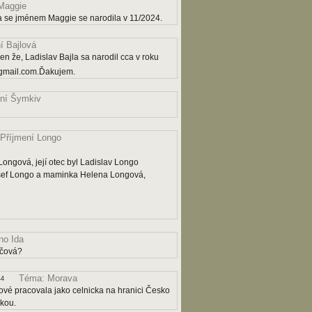
Maggie
a se jménem Maggie se narodila v 11/2024.
í Bajlová
n že, Ladislav Bajla sa narodil cca v roku
gmail.com.Ďakujem.
ní Šymkiv
Příjmení Longo
ngová, její otec byl Ladislav Longo
osef Longo a maminka Helena Longová,
o Ida
ičová?
Téma: Morava
44
ové pracovala jako celnicka na hranici Česko
čkou.