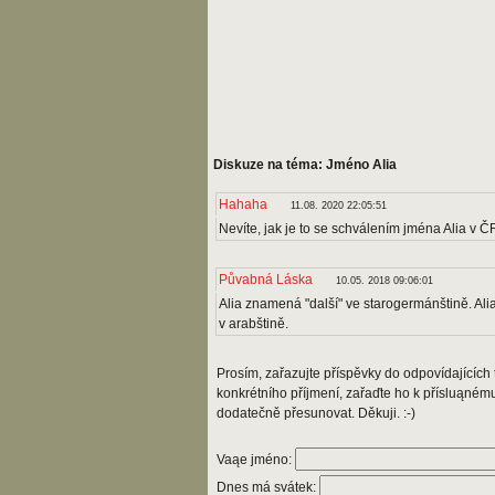
Diskuze na téma: Jméno Alia
Hahaha
11.08. 2020 22:05:51
Nevíte, jak je to se schválením jména Alia v 
Půvabná Láska
10.05. 2018 09:06:01
Alia znamená "další" ve starogermánštině. Al
v arabštině.
Prosím, zařazujte příspěvky do odpovídajících t
konkrétního příjmení, zařaďte ho k přísluąném
dodatečně přesunovat. Děkuji. :-)
Vaąe jméno:
Dnes má svátek: