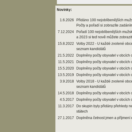
Novinky:
1.6.2026
Přidáno 100 nejoblíbenějších muž
Počty a pořadí si zobrazíte zadání
7.12.2024
Pořadí 100 nejoblíbenějších mužs
a 2023 si teď nově můžete zobrazi
15.8.2022
Volby 2022 - U každé zvolené obce
seznam kandidátů
21.5.2022
Doplněny počty obyvatel v obcích 
11.5.2021
Doplněny počty obyvatel v obcích 
15.5.2020
Doplněny počty obyvatel v obcích 
13.5.2019
Doplněny počty obyvatel v obcích 
3.9.2018
Volby 2018 - U každé zvolené obce
seznam kandidátů
14.5.2018
Doplněny počty obyvatel v obcích 
4.5.2017
Doplněny počty obyvatel v obcích 
11.3.2017
Do skupin byly přidány přehledy n
státech
27.1.2017
Doplněna četnost jmen a příjmení 