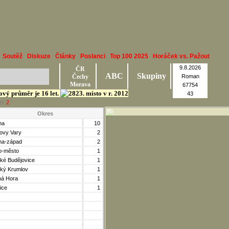
Soutěž
Diskuze
Články
Poslanci
Top 100 2025
Horáček vs. Pažout
9.8.2026
ČR
ABC
Skupiny
Čechy
Roman
Morava
67754
kový průměr je 16 let.
43
zi:
2
Okres
ha
10
lovy Vary
2
ha-západ
2
o-město
1
ké Budějovice
1
ký Krumlov
1
ná Hora
1
ice
1