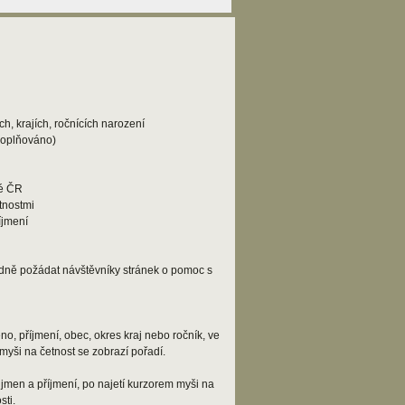
h, krajích, ročnících narození
doplňováno)
lé ČR
tnostmi
íjmení
adně požádat návštěvníky stránek o pomoc s
o, příjmení, obec, okres kraj nebo ročník, ve
myši na četnost se zobrazí pořadí.
jmen a příjmení, po najetí kurzorem myši na
ti.