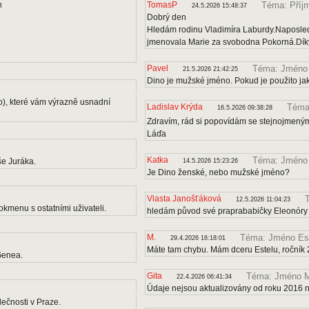
n
TomasP
Téma: Příj
24.5.2026 15:48:37
Dobrý den
Hledám rodinu Vladimíra Laburdy.Naposle
jmenovala Marie za svobodna Pokorná.Díky
Pavel
Téma: Jméno
21.5.2026 21:42:25
Dino je mužské jméno. Pokud je použito ja
o), které vám výrazně usnadní
Ladislav Krýda
Téma:
16.5.2026 09:38:28
Zdravím, rád si popovídám se stejnojmenými
Láďa
Katka
Téma: Jméno
e Juráka.
14.5.2026 15:23:26
Je Dino ženské, nebo mužské jméno?
Vlasta Janošťáková
12.5.2026 11:04:23
kmenu s ostatními uživateli.
hledám původ své praprababičky Eleonóry
M.
Téma: Jméno Es
29.4.2026 16:18:01
Máte tam chybu. Mám dceru Estelu, ročník 
Genea.
Gita
Téma: Jméno M
22.4.2026 06:41:34
Údaje nejsou aktualizovány od roku 2016 
ečnosti v Praze.