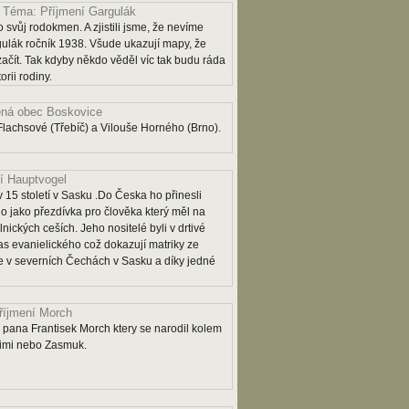
Téma: Příjmení Gargulák
 svůj rodokmen. A zjistili jsme, že nevíme
lák ročník 1938. Všude ukazují mapy, že
 začít. Tak kdyby někdo věděl víc tak budu ráda
rii rodiny.
ná obec Boskovice
lachsové (Třebíč) a Vilouše Horného (Brno).
í Hauptvogel
 15 století v Sasku .Do Česka ho přinesli
o jako přezdívka pro člověka který měl na
lnických ceších. Jeho nositelé byli v drtivé
as evanielického což dokazují matriky ze
 je v severních Čechách v Sasku a díky jedné
říjmení Morch
pana Frantisek Morch ktery se narodil kolem
rimi nebo Zasmuk.