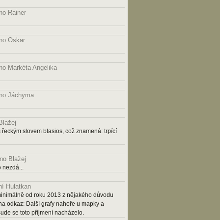
o Rainer
no Oskar
o Markéta Angelika
no Jáchyma
lažej
řeckým slovem blasios, což znamená: trpící
o Blažej
 nezdá...
í Hulatkan
ý minimálně od roku 2013 z nějakého důvodu
na odkaz: Další grafy nahoře u mapky a
šude se toto příjmení nacházelo.