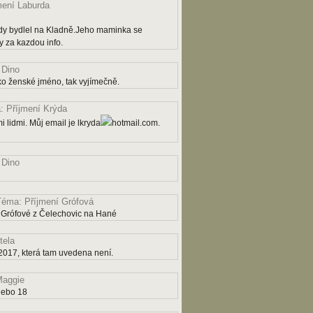
mení Laburda
dy bydlel na Kladně.Jeho maminka se
 za kazdou info.
 Dino
ko ženské jméno, tak vyjímečně.
 Příjmení Krýda
 lidmi. Můj email je lkryda
hotmail.com.
 Dino
Téma: Příjmení Grófová
 Grófové z Čelechovic na Hané
tela
2017, která tam uvedena není.
aggie
nebo 18