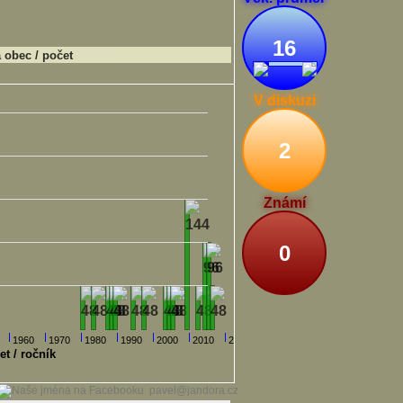
16
obec / počet
V diskuzi
2
Známí
0
1960
1970
1980
1990
2000
2010
2020
et / ročník
pavel@jandora.cz