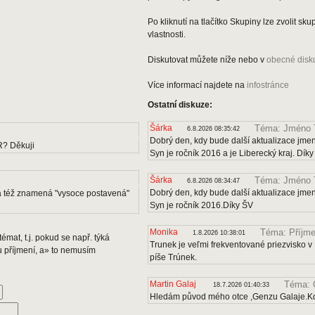
Po kliknutí na tlačítko Skupiny lze zvolit s
vlastnosti.
Diskutovat můžete níže nebo v
obecné disk
Více informací najdete na
infostránce
Ostatní diskuze:
Šárka
Téma: Jméno 
6.8.2026 08:35:42
Dobrý den, kdy bude další aktualizace jmen
ČR? Děkuji
Syn je ročník 2016 a je Liberecký kraj. Dík
Šárka
Téma: Jméno 
6.8.2026 08:34:47
Dobrý den, kdy bude další aktualizace jmen
ia též znamená "vysoce postavená"
Syn je ročník 2016.Díky ŠV
Monika
Téma: Příjme
1.8.2026 10:38:01
émat, t.j. pokud se např. týká
Trunek je veľmi frekventované priezvisko v 
u příjmení, a» to nemusím
píše Trúnek.
Martin Galaj
Téma: 
18.7.2026 01:40:33
Hledám původ mého otce ,Genzu Galaje.Kd