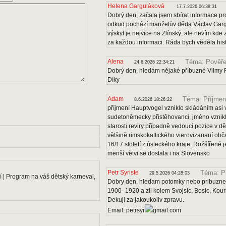
Helena Garguláková
17.7.2026 06:38:31
Dobrý den, začala jsem sbírat informace pro
odkud pochází manželův děda Václav Gargu
výskyt je nejvíce na Zlínský, ale nevím kde
za každou informaci. Ráda bych věděla histo
Alena
Téma: Pověře
24.6.2026 22:34:21
Dobrý den, hledám nějaké příbuzné Vilmy F
Díky
Adam
Téma: Příjmen
8.6.2026 18:26:22
příjmení Hauptvogel vzniklo skládáním asi v
sudetoněmecky přistěhovanci, jméno vznikl
starosti reviry případně vedoucí pozice v dě
většině rimskokatlického vierovizananí obč
16/17 století z ústeckého kraje. Rožšířené
menší větvi se dostala i na Slovensko
Petr Syriste
Téma: P
29.5.2026 04:28:03
 | Program na váš dětský karneval,
Dobry den, hledam potomky nebo pribuzne 
1900- 1920 a zil kolem Svojsic, Bosic, Kou
Dekuji za jakoukoliv zpravu.
Email: petrsyr
gmail.com