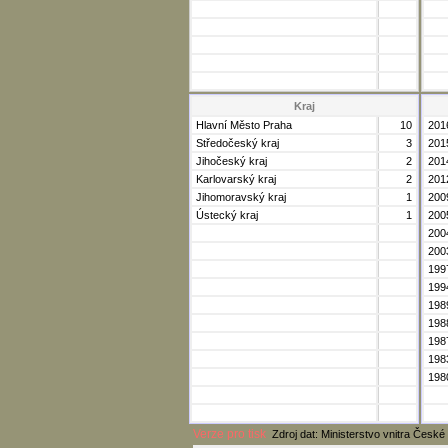
Kraj
Hlavní Město Praha
10
201
Středočeský kraj
3
201
Jihočeský kraj
2
201
Karlovarský kraj
2
201
Jihomoravský kraj
1
200
Ústecký kraj
1
200
200
200
199
199
198
198
198
198
198
Verze pro tisk
Zdroj dat: Ministerstvo vnitra České 