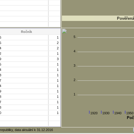
Pověřená 
Ročník
5
6
1
5
2
4
2
4
2
1
9
3
5
1
3
4
1
3
1
2
7
1
4
1
9
1
1
8
1
7
1
3
1
0
1
1920
1930
1940
1950
Poč
republiky, data aktuální k 31.12.2016