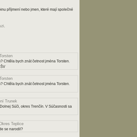
kupinu příjmení nebo jmen, které mají společné
uzi
.
Torsten
? Chtěla bych znát četnost jména Torsten.
y ŠV
Torsten
? Chtěla bych znát četnost jména Torsten.
ní Trunek
Dolnej Súči, okres Trenčín. V Súčasnosti sa
Okres Teplice
e se narodil?