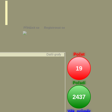
Přihlásit se
Registrovat se
Počet
Další grafy
19
Pořadí
2437
Věk. průměr