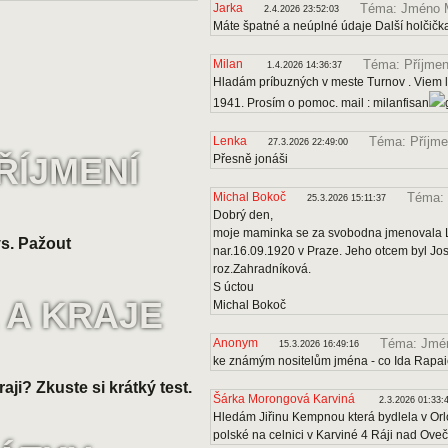
Jarka
Téma: Jméno 
2.4.2026 23:52:03
Máte špatné a neúplné údaje Další holčičk
Milan
Téma: Příjmen
1.4.2026 14:36:37
Hladám príbuzných v meste Turnov . Viem le
1941. Prosím o pomoc. mail : milanfisan
Lenka
Téma: Příjme
27.3.2026 22:49:00
ŘÍJMENÍ
Přesně jonáši
Michal Bokoč
Téma: 
25.3.2026 15:11:37
Dobrý den,
moje maminka se za svobodna jmenovala Lo
s. Pažout
nar.16.09.1920 v Praze. Jeho otcem byl J
roz.Zahradníková.
S úctou
 A KRAJE
Michal Bokoč
Anonym
Téma: Jmén
15.3.2026 16:49:16
ke známým nositelům jména - co Ida Rapa
raji? Zkuste si krátký test.
Šárka Morongová Karviná
2.3.2026 01:33:
Hledám Jiřinu Kempnou která bydlela v Orl
polské na celnici v Karviné 4 Ráji nad Ove