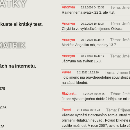
VÁTKY
Anonym
Téma: Jmén
22.2.2026 04:55:59
Rainer nemá svátek 22.2. ale 4.8.
Anonym
Téma: Jmé
uste si krátký test.
20.2.2026 16:49:24
Chybí tu ve vyhledávání jméno Oskara
Anonym
Téma: Jmén
20.2.2026 16:46:15
MATRIK
Markéta Angelika má jmeniny 13.7.
Anonym
Téma: Jmé
20.2.2026 16:42:17
Jáchyma má svátek 16.8.
ách na internetu.
Pavel
Téma: Jméno B
6.2.2026 19:22:36
Toto jméno má pravděpodobně souvislost s 
na zápal kloubů.
026
Blaženka
Téma: Jmén
3.2.2026 10:39:15
Je ten význam jména dobře? Nějak se mi to
2026
Pavel
Téma: Příjmen
21.1.2026 20:14:41
Přehled vychází z oficiálního zdroje, kter
příjmení Hulatkan neuvádí. Pokud kliknete 
zvolíte možnost: V roce 2007, uvidíte kde v
026