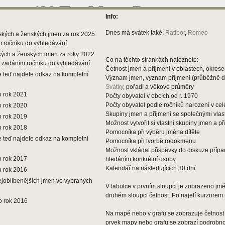
Info:
Dnes má svátek také:
Ratibor
,
Romeo
ských a ženských jmen za rok 2025.
m ročníku do vyhledávání.
kých a ženských jmen za roky 2022
Co na těchto stránkách naleznete:
t zadáním ročníku do vyhledávání.
Četnost jmen a příjmení v oblastech, okresec
 teď najdete odkaz na kompletní
Význam jmen, význam příjmení (průběžně 
Svátky
, pořadí a věkové průměry
o rok 2021
Počty obyvatel v obcích od r. 1970
Počty obyvatel podle ročníků narození v ce
o rok 2020
Skupiny jmen a příjmení se společnými vlas
o rok 2019
Možnost vytvořit si vlastní skupiny jmen a př
o rok 2018
Pomocníka při výběru jména dítěte
 teď najdete odkaz na kompletní
Pomocníka při tvorbě rodokmenu
Možnost vkládat příspěvky do diskuze příp
o rok 2017
hledáním konkrétní osoby
Kalendář na následujících 30 dní
o rok 2016
ejoblíbenějších jmen ve vybraných
V tabulce v prvním sloupci je zobrazeno jmén
druhém sloupci četnost. Po najetí kurzorem 
o rok 2016
Na mapě nebo v grafu se zobrazuje četnost 
prvek mapy nebo grafu se zobrazí podrobnos