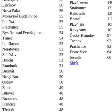
Plzeň-sever
14
Litvínov
56
Strakonice
13
Nová Paka
56
Rakovník
12
Moravské Budějovice
55
Bruntál
11
Polička
55
Plzeň-jih
10
Prachatice
55
Rokycany
10
Bystřice nad Pernštejnem
54
Český Krumlov
97
Třinec
54
Tachov
92
Lanškroun
53
Prachatice
82
Neratovice
53
Domažlice
64
Soběslav
53
Jeseník
60
Hlučín
51
Skrýt
Rumburk
51
Bruntál
50
Nový Bor
50
Ostrov
50
Žatec
49
Bílovec
48
Broumov
48
Ivančice
48
Třeboň
48