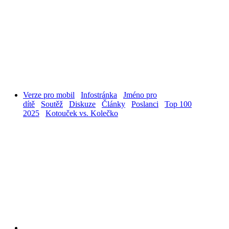
Verze pro mobil
Infostránka
Jméno pro
dítě
Soutěž
Diskuze
Články
Poslanci
Top 100
2025
Kotouček vs. Kolečko