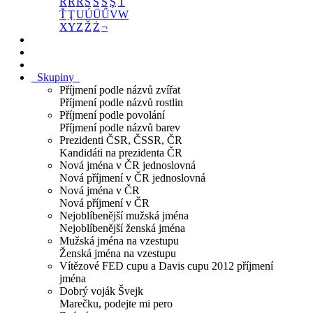
R
Ř
Ŕ
S
Š
Ś
Ş
T
Ť
Ţ
U
Ú
Ü
Ű
V
W
X
Y
Z
Ž
Ż
¬
Skupiny
Příjmení podle názvů zvířat
Příjmení podle názvů rostlin
Příjmení podle povolání
Příjmení podle názvů barev
Prezidenti ČSR, ČSSR, ČR
Kandidáti na prezidenta ČR
Nová jména v ČR jednoslovná
Nová příjmení v ČR jednoslovná
Nová jména v ČR
Nová příjmení v ČR
Nejoblíbenější mužská jména
Nejoblíbenější ženská jména
Mužská jména na vzestupu
Ženská jména na vzestupu
Vítězové FED cupu a Davis cupu 2012 příjmení
jména
Dobrý voják Švejk
Marečku, podejte mi pero