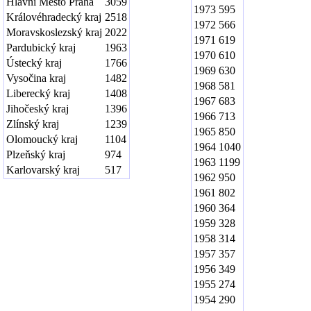
Hlavní Město Praha
3059
1973
595
Královéhradecký kraj
2518
1972
566
Moravskoslezský kraj
2022
1971
619
Pardubický kraj
1963
1970
610
Ústecký kraj
1766
1969
630
Vysočina kraj
1482
1968
581
Liberecký kraj
1408
1967
683
Jihočeský kraj
1396
1966
713
Zlínský kraj
1239
1965
850
Olomoucký kraj
1104
1964
1040
Plzeňský kraj
974
1963
1199
Karlovarský kraj
517
1962
950
1961
802
1960
364
1959
328
1958
314
1957
357
1956
349
1955
274
1954
290