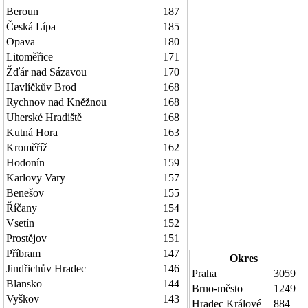
Beroun
187
Česká Lípa
185
Opava
180
Litoměřice
171
Žďár nad Sázavou
170
Havlíčkův Brod
168
Rychnov nad Kněžnou
168
Uherské Hradiště
168
Kutná Hora
163
Kroměříž
162
Hodonín
159
Karlovy Vary
157
Benešov
155
Říčany
154
Vsetín
152
Prostějov
151
Příbram
147
Okres
Jindřichův Hradec
146
Praha
3059
Blansko
144
Brno-město
1249
Vyškov
143
Hradec Králové
884