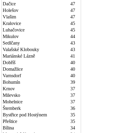
Dačice
47
Holešov
47
Vlašim
47
Kralovice
45
Luhačovice
45
Mikulov
44
Sedlčany
43
Valašské Klobouky
43
Mariánské Lázně
41
Dobříš
40
Domažlice
40
Varnsdorf
40
Bohumín
39
Krnov
37
Milevsko
37
Mohelnice
37
Šternberk
36
Bystřice pod Hostýnem
35
Přeštice
35
Bílina
34