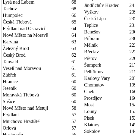
Lysá nad Labem
68
Jindřichův Hradec
24
Tachov
68
Vyškov
23
Humpolec
66
Česká Lípa
23
Česká Třebová
65
Teplice
23
Frýdlant nad Ostravicí
64
Benešov
23
Nové Město na Moravě
64
Příbram
23
Karviná
63
Mělník
22
Železný Brod
63
Břeclav
22
Český Brod
62
Přerov
22
Tanvald
61
Šumperk
21
Veselí nad Moravou
61
Pelhřimov
21
Zábřeh
61
Karlovy Vary
20
Hranice
60
Chomutov
19
Jeseník
60
Cheb
16
Moravská Třebová
60
Prostějov
16
Sušice
60
Most
15
Nové Město nad Metují
58
Louny
15
Frýdlant
57
Písek
15
Mnichovo Hradiště
57
Klatovy
14
Orlová
57
Sokolov
14
Hustopeče
56