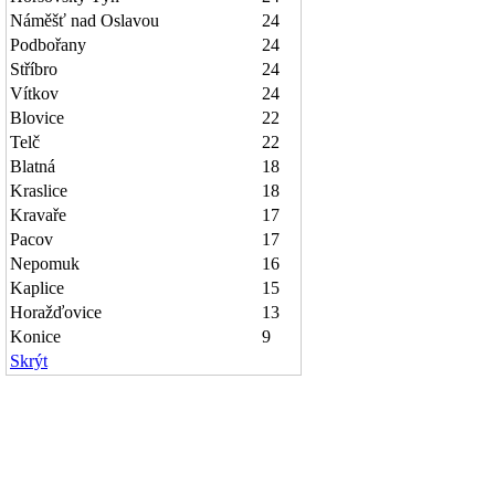
Náměšť nad Oslavou
24
Podbořany
24
Stříbro
24
Vítkov
24
Blovice
22
Telč
22
Blatná
18
Kraslice
18
Kravaře
17
Pacov
17
Nepomuk
16
Kaplice
15
Horažďovice
13
Konice
9
Skrýt