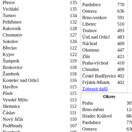
Přerov
135
Pardubice
770
Vrchlabí
135
Ostrava
636
Turnov
134
Brno-venkov
591
Pelhřimov
132
Liberec
510
Rakovník
128
Trutnov
493
Chomutov
127
Ústí nad Orlicí
483
Sokolov
126
Náchod
469
Břeclav
122
Olomouc
447
Kyjov
122
Zlín
421
Šumperk
119
Praha-východ
410
Boskovice
118
Chrudim
409
Žamberk
118
České Budějovice
402
Kostelec nad Orlicí
116
Frýdek-Místek
402
Havířov
115
Zobrazit další
Písek
115
Okres
Vysoké Mýto
113
Praha
30
Jilemnice
112
Brno-město
12
Čáslav
111
Hradec Králové
88
Nový Jičín
110
Pardubice
77
Poděbrady
107
Ostrava
63