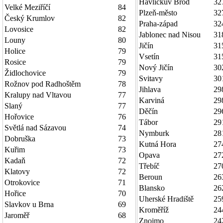
Havlíčkův Brod
32
Velké Meziříčí
84
Plzeň-město
32
Český Krumlov
82
Praha-západ
32
Lovosice
82
Jablonec nad Nisou
31
Louny
80
Jičín
31
Holice
79
Vsetín
31
Rosice
79
Nový Jičín
30
Židlochovice
79
Svitavy
30
Rožnov pod Radhoštěm
78
Jihlava
29
Kralupy nad Vltavou
77
Karviná
29
Slaný
77
Děčín
29
Hořovice
76
Tábor
29
Světlá nad Sázavou
74
Nymburk
28
Dobruška
73
Kutná Hora
27
Kuřim
73
Opava
27
Kadaň
72
Třebíč
27
Klatovy
72
Beroun
26
Otrokovice
71
Blansko
26
Hořice
70
Uherské Hradiště
25
Slavkov u Brna
69
Kroměříž
24
Jaroměř
68
Znojmo
24