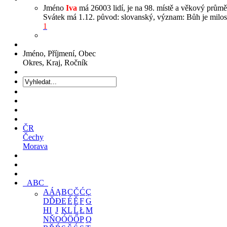
Jméno
Iva
má 26003 lidí, je na 98. místě a věkový průměr
Svátek má 1.12. původ: slovanský, význam: Bůh je milosti
1
Jméno, Příjmení, Obec
Okres, Kraj, Ročník
ČR
Čechy
Morava
ABC
A
Á
Ą
B
C
Č
Ć
Ç
D
Ď
Đ
E
É
Ě
F
G
H
I
J
K
L
Ĺ
Ł
M
N
Ň
O
Ó
Ö
Ő
P
Q