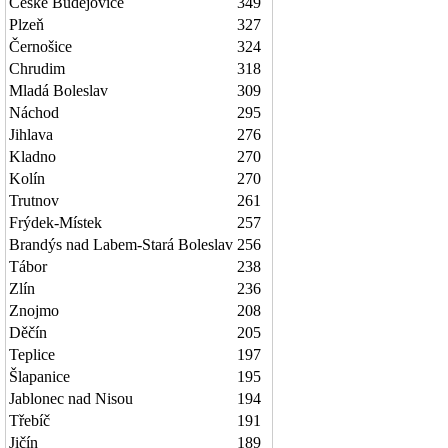
České Budějovice
349
Plzeň
327
Černošice
324
Chrudim
318
Mladá Boleslav
309
Náchod
295
Jihlava
276
Kladno
270
Kolín
270
Trutnov
261
Frýdek-Místek
257
Brandýs nad Labem-Stará Boleslav
256
Tábor
238
Zlín
236
Znojmo
208
Děčín
205
Teplice
197
Šlapanice
195
Jablonec nad Nisou
194
Třebíč
191
Jičín
189