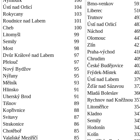
Nymburk
106
Brno-venkov
59
Ústí nad Orlicí
104
Liberec
51
Rokycany
103
Trutnov
49
Roudnice nad Labem
101
Ústí nad Orlicí
48
Cheb
100
Náchod
46
Litomyšl
99
Olomouc
44
Semily
99
Zlín
42
Most
98
Praha-východ
41
Dvůr Králové nad Labem
97
Chrudim
40
Přelouč
97
České Budějovice
40
Nový Bydžov
95
Frýdek-Místek
40
Nýřany
95
Ústí nad Labem
37
Mělník
93
Žďár nad Sázavou
37
Hlinsko
91
Mladá Boleslav
36
Uherský Brod
91
Rychnov nad Kněžnou
35
Tišnov
89
Litoměřice
35
Kopřivnice
88
Kladno
34
Svitavy
87
Semily
34
Strakonice
86
Hodonín
34
Chotěboř
85
Kolín
33
Valašské Meziříčí
85