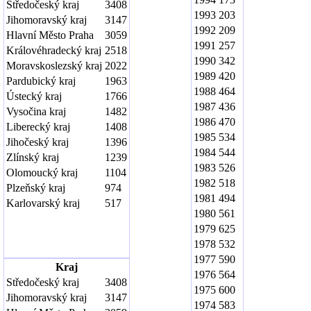
Středočeský kraj
3408
1993
203
Jihomoravský kraj
3147
1992
209
Hlavní Město Praha
3059
1991
257
Královéhradecký kraj
2518
1990
342
Moravskoslezský kraj
2022
1989
420
Pardubický kraj
1963
1988
464
Ústecký kraj
1766
1987
436
Vysočina kraj
1482
1986
470
Liberecký kraj
1408
1985
534
Jihočeský kraj
1396
1984
544
Zlínský kraj
1239
1983
526
Olomoucký kraj
1104
1982
518
Plzeňský kraj
974
1981
494
Karlovarský kraj
517
1980
561
1979
625
1978
532
1977
590
Kraj
1976
564
Středočeský kraj
3408
1975
600
Jihomoravský kraj
3147
1974
583