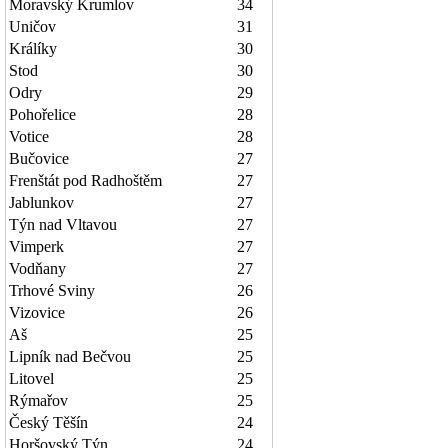
Moravský Krumlov
34
Uničov
31
Králíky
30
Stod
30
Odry
29
Pohořelice
28
Votice
28
Bučovice
27
Frenštát pod Radhoštěm
27
Jablunkov
27
Týn nad Vltavou
27
Vimperk
27
Vodňany
27
Trhové Sviny
26
Vizovice
26
Aš
25
Lipník nad Bečvou
25
Litovel
25
Rýmařov
25
Český Těšín
24
Horšovský Týn
24