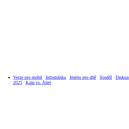
Verze pro mobil
Infostránka
Jméno pro dítě
Soutěž
Diskuz
2025
Kain vs. Ábel