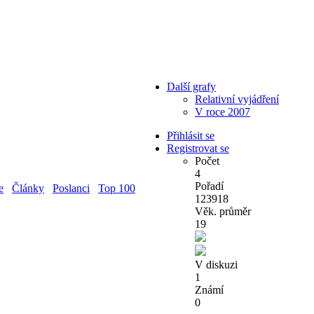
Další grafy
Relativní vyjádření
V roce 2007
Přihlásit se
Registrovat se
Počet
4
Pořadí
e
Články
Poslanci
Top 100
123918
Věk. průměr
19
V diskuzi
1
Známí
0