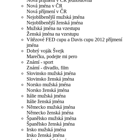
Nová příjmení v ČR jednoslovná
Nová jména v ČR
Nová příjmení v ČR
Nejoblíbenější mužská jména
Nejoblíbenější ženská jména
Mužská jména na vzestupu
Ženská jména na vzestupu
Vítězové FED cupu a Davis cupu 2012 příjmení
jména
Dobrý voják Švejk
Marečku, podejte mi pero
Známí - sport
Známí - divadlo, film
Slovinsko mužská jména
Slovinsko ženská jména
Norsko mužská jména
Norsko ženská jména
Itálie mužská jména
Itálie ženská jména
Německo mužská jména
Německo ženská jména
Španělsko mužská jména
Španělsko ženská jména
Irsko mužská jména
Irsko ženská jména