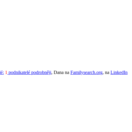
lé:
1
podnikatelé podrobněji
, Dana na
Familysearch.org
, na
LinkedIn