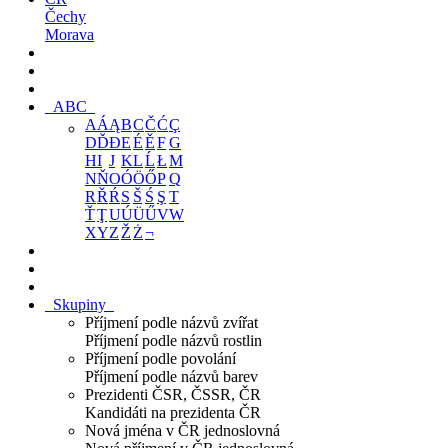
Čechy
Morava
ABC
A
Á
Ą
B
C
Č
Ć
Ç
D
Ď
Đ
E
É
Ě
F
G
H
I
J
K
L
Ĺ
Ł
M
N
Ň
O
Ó
Ö
Ő
P
Q
R
Ř
Ŕ
S
Š
Ś
Ş
T
Ť
Ţ
U
Ú
Ü
Ű
V
W
X
Y
Z
Ž
Ż
¬
Skupiny
Příjmení podle názvů zvířat
Příjmení podle názvů rostlin
Příjmení podle povolání
Příjmení podle názvů barev
Prezidenti ČSR, ČSSR, ČR
Kandidáti na prezidenta ČR
Nová jména v ČR jednoslovná