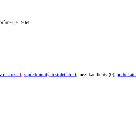
průměr je 19 let.
v diskuzi:
1
,
v předminulých stoletích:
0
, mezi kandidáty (0),
podnikate