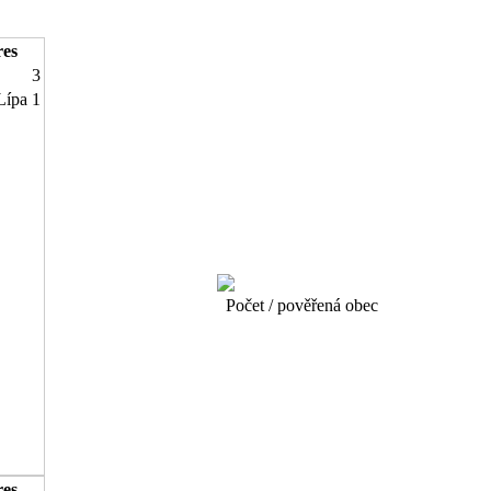
es
3
Lípa
1
Počet / pověřená obec
es