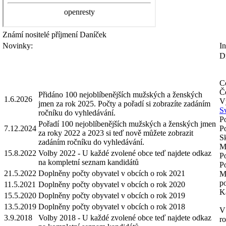
Známí nositelé příjmení
Daníček
Novinky:
In
D
Co
Če
Přidáno 100 nejoblíbenějších mužských a ženských
1.6.2026
V
jmen za rok 2025. Počty a pořadí si zobrazíte zadáním
S
ročníku do vyhledávání.
Po
Pořadí 100 nejoblíbenějších mužských a ženských jmen
7.12.2024
P
za roky 2022 a 2023 si teď nově můžete zobrazit
S
zadáním ročníku do vyhledávání.
Mo
15.8.2022
Volby 2022 - U každé zvolené obce teď najdete odkaz
P
na kompletní seznam kandidátů
P
21.5.2022
Doplněny počty obyvatel v obcích o rok 2021
M
p
11.5.2021
Doplněny počty obyvatel v obcích o rok 2020
Ka
15.5.2020
Doplněny počty obyvatel v obcích o rok 2019
13.5.2019
Doplněny počty obyvatel v obcích o rok 2018
V 
3.9.2018
Volby 2018 - U každé zvolené obce teď najdete odkaz
ro