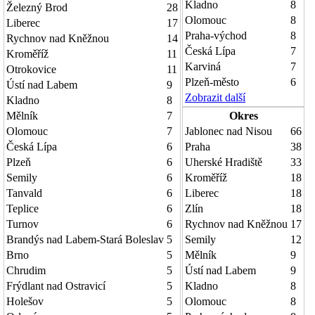
Kladno
8
Železný Brod
28
Olomouc
8
Liberec
17
Praha-východ
8
Rychnov nad Kněžnou
14
Česká Lípa
7
Kroměříž
11
Karviná
7
Otrokovice
11
Plzeň-město
6
Ústí nad Labem
9
Zobrazit další
Kladno
8
Mělník
7
Okres
Olomouc
7
Jablonec nad Nisou
66
Česká Lípa
6
Praha
38
Plzeň
6
Uherské Hradiště
33
Semily
6
Kroměříž
18
Tanvald
6
Liberec
18
Teplice
6
Zlín
18
Turnov
6
Rychnov nad Kněžnou
17
Brandýs nad Labem-Stará Boleslav
5
Semily
12
Brno
5
Mělník
9
Chrudim
5
Ústí nad Labem
9
Frýdlant nad Ostravicí
5
Kladno
8
Holešov
5
Olomouc
8