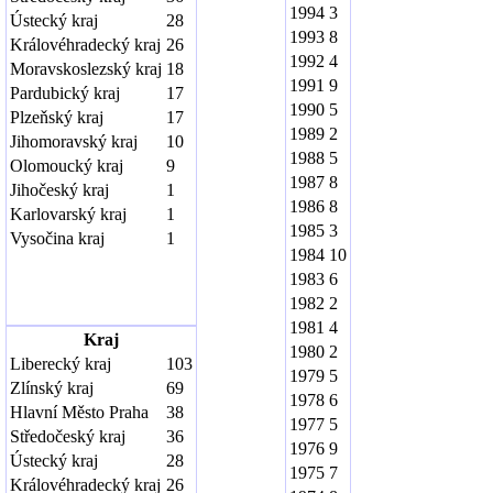
1994
3
Ústecký kraj
28
1993
8
Královéhradecký kraj
26
1992
4
Moravskoslezský kraj
18
1991
9
Pardubický kraj
17
1990
5
Plzeňský kraj
17
1989
2
Jihomoravský kraj
10
1988
5
Olomoucký kraj
9
1987
8
Jihočeský kraj
1
1986
8
Karlovarský kraj
1
1985
3
Vysočina kraj
1
1984
10
1983
6
1982
2
1981
4
Kraj
1980
2
Liberecký kraj
103
1979
5
Zlínský kraj
69
1978
6
Hlavní Město Praha
38
1977
5
Středočeský kraj
36
1976
9
Ústecký kraj
28
1975
7
Královéhradecký kraj
26