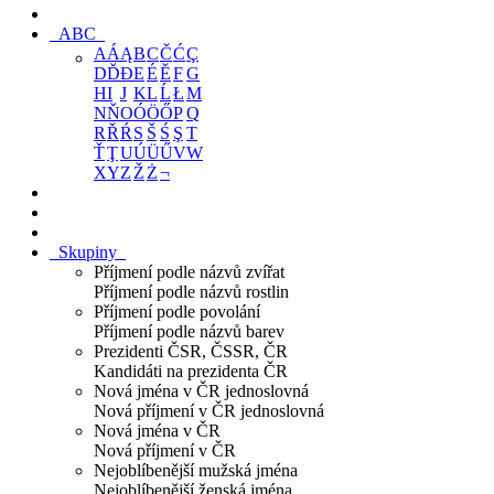
ABC
A
Á
Ą
B
C
Č
Ć
Ç
D
Ď
Đ
E
É
Ě
F
G
H
I
J
K
L
Ĺ
Ł
M
N
Ň
O
Ó
Ö
Ő
P
Q
R
Ř
Ŕ
S
Š
Ś
Ş
T
Ť
Ţ
U
Ú
Ü
Ű
V
W
X
Y
Z
Ž
Ż
¬
Skupiny
Příjmení podle názvů zvířat
Příjmení podle názvů rostlin
Příjmení podle povolání
Příjmení podle názvů barev
Prezidenti ČSR, ČSSR, ČR
Kandidáti na prezidenta ČR
Nová jména v ČR jednoslovná
Nová příjmení v ČR jednoslovná
Nová jména v ČR
Nová příjmení v ČR
Nejoblíbenější mužská jména
Nejoblíbenější ženská jména