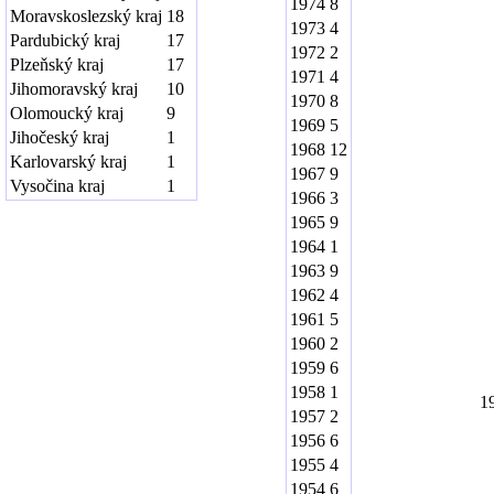
1974
8
Moravskoslezský kraj
18
1973
4
Pardubický kraj
17
1972
2
Plzeňský kraj
17
1971
4
Jihomoravský kraj
10
1970
8
Olomoucký kraj
9
1969
5
Jihočeský kraj
1
1968
12
Karlovarský kraj
1
1967
9
Vysočina kraj
1
1966
3
1965
9
1964
1
1963
9
1962
4
1961
5
1960
2
1959
6
1958
1
1
1957
2
1956
6
1955
4
1954
6