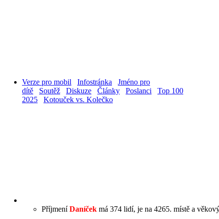
Verze pro mobil
Infostránka
Jméno pro
dítě
Soutěž
Diskuze
Články
Poslanci
Top 100
2025
Kotouček vs. Kolečko
Příjmení
Daníček
má 374 lidí, je na 4265. místě a věkový