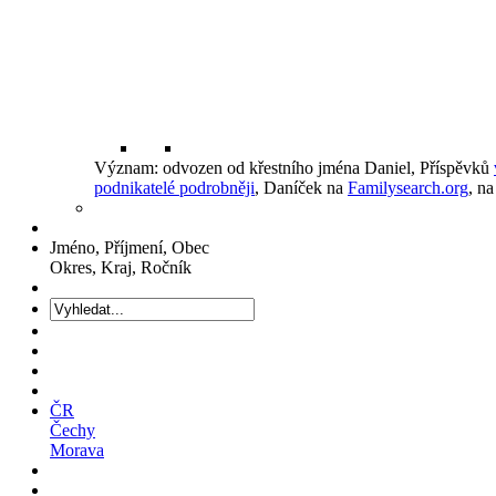
Význam: odvozen od křestního jména Daniel, Příspěvků
podnikatelé podrobněji
, Daníček na
Familysearch.org
, n
Jméno, Příjmení, Obec
Okres, Kraj, Ročník
ČR
Čechy
Morava