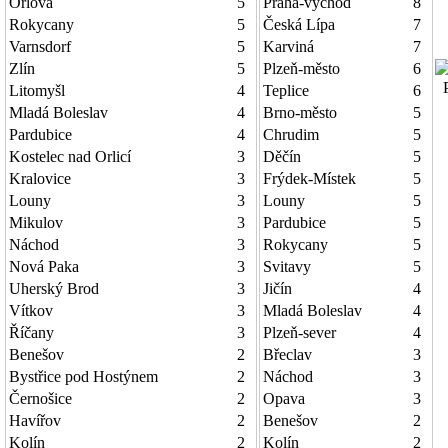
Orlová
5
Praha-východ
8
Rokycany
5
Česká Lípa
7
Varnsdorf
5
Karviná
7
Zlín
5
Plzeň-město
6
P
Litomyšl
4
Teplice
6
Mladá Boleslav
4
Brno-město
5
Pardubice
4
Chrudim
5
Kostelec nad Orlicí
3
Děčín
5
Kralovice
3
Frýdek-Místek
5
Louny
3
Louny
5
Mikulov
3
Pardubice
5
Náchod
3
Rokycany
5
Nová Paka
3
Svitavy
5
Uherský Brod
3
Jičín
4
Vítkov
3
Mladá Boleslav
4
Říčany
3
Plzeň-sever
4
Benešov
2
Břeclav
3
Bystřice pod Hostýnem
2
Náchod
3
Černošice
2
Opava
3
Havířov
2
Benešov
2
Kolín
2
Kolín
2