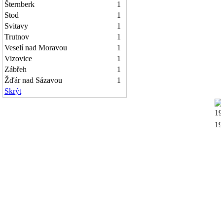
Šternberk
1
Stod
1
Svitavy
1
Trutnov
1
Veselí nad Moravou
1
Vizovice
1
Zábřeh
1
Žďár nad Sázavou
1
Skrýt
1
1