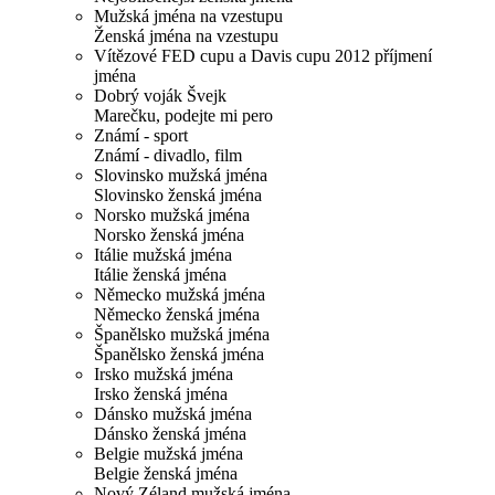
Mužská jména na vzestupu
Ženská jména na vzestupu
Vítězové FED cupu a Davis cupu 2012 příjmení
jména
Dobrý voják Švejk
Marečku, podejte mi pero
Známí - sport
Známí - divadlo, film
Slovinsko mužská jména
Slovinsko ženská jména
Norsko mužská jména
Norsko ženská jména
Itálie mužská jména
Itálie ženská jména
Německo mužská jména
Německo ženská jména
Španělsko mužská jména
Španělsko ženská jména
Irsko mužská jména
Irsko ženská jména
Dánsko mužská jména
Dánsko ženská jména
Belgie mužská jména
Belgie ženská jména
Nový Zéland mužská jména