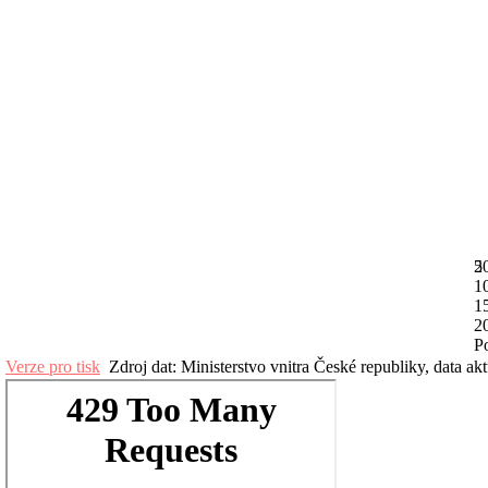
2
5
1
1
2
Po
Verze pro tisk
Zdroj dat: Ministerstvo vnitra České republiky, data ak