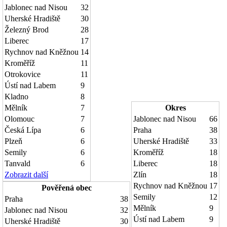
Jablonec nad Nisou
32
Uherské Hradiště
30
Železný Brod
28
Liberec
17
Rychnov nad Kněžnou
14
Kroměříž
11
Otrokovice
11
Ústí nad Labem
9
Kladno
8
Mělník
7
Okres
Olomouc
7
Jablonec nad Nisou
66
Česká Lípa
6
Praha
38
Plzeň
6
Uherské Hradiště
33
Semily
6
Kroměříž
18
Tanvald
6
Liberec
18
Zobrazit další
Zlín
18
Rychnov nad Kněžnou
17
Pověřená obec
Semily
12
Praha
38
Mělník
9
Jablonec nad Nisou
32
Ústí nad Labem
9
Uherské Hradiště
30