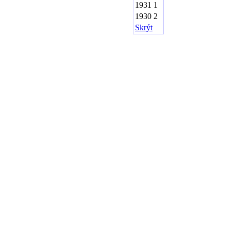
1931
1
1930
2
Skrýt