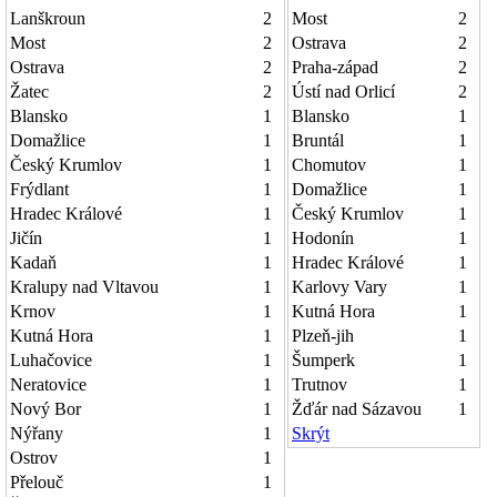
Lanškroun
2
Most
2
Most
2
Ostrava
2
Ostrava
2
Praha-západ
2
Žatec
2
Ústí nad Orlicí
2
Blansko
1
Blansko
1
Domažlice
1
Bruntál
1
Český Krumlov
1
Chomutov
1
Frýdlant
1
Domažlice
1
Hradec Králové
1
Český Krumlov
1
Jičín
1
Hodonín
1
Kadaň
1
Hradec Králové
1
Kralupy nad Vltavou
1
Karlovy Vary
1
Krnov
1
Kutná Hora
1
Kutná Hora
1
Plzeň-jih
1
Luhačovice
1
Šumperk
1
Neratovice
1
Trutnov
1
Nový Bor
1
Žďár nad Sázavou
1
Nýřany
1
Skrýt
Ostrov
1
Přelouč
1