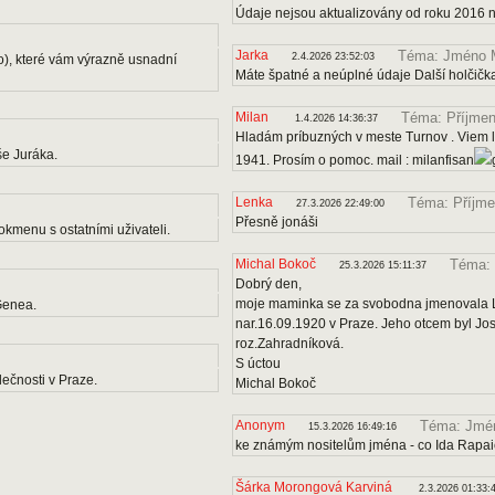
Údaje nejsou aktualizovány od roku 2016 
Jarka
Téma: Jméno 
2.4.2026 23:52:03
o), které vám výrazně usnadní
Máte špatné a neúplné údaje Další holčičk
Milan
Téma: Příjmen
1.4.2026 14:36:37
Hladám príbuzných v meste Turnov . Viem le
e Juráka.
1941. Prosím o pomoc. mail : milanfisan
Lenka
Téma: Příjme
27.3.2026 22:49:00
Přesně jonáši
kmenu s ostatními uživateli.
Michal Bokoč
Téma: 
25.3.2026 15:11:37
Dobrý den,
moje maminka se za svobodna jmenovala Lo
Genea.
nar.16.09.1920 v Praze. Jeho otcem byl J
roz.Zahradníková.
S úctou
ečnosti v Praze.
Michal Bokoč
Anonym
Téma: Jmén
15.3.2026 16:49:16
ke známým nositelům jména - co Ida Rapa
Šárka Morongová Karviná
2.3.2026 01:33: