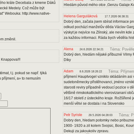
kého krále Decebala z kmene Dáků
Hledám původ mého otce ,Genzu Galaje.Kd
 řecké Medeiy. Což může být
t" Webouka: http://www.native-
Helena Garguláková
17.7.2026 06:38:31
Dobrý den, začala jsem sbírat informace pro
odkud pochází manželův děda Václav Gargu
výskyt je nejvíce na Zlínský, ale nevím kde
za každou informaci. Ráda bych věděla histo
em změnil.
Alena
Téma: Pověře
24.6.2026 22:34:21
Dobrý den, hledám nějaké příbuzné Vilmy F
a Knappova!!!
Díky
Adam
Téma: Příjmen
8.6.2026 18:26:22
émat, t.j. pokud se např. týká
příjmení Hauptvogel vzniklo skládáním asi v
u příjmení, a» to nemusím
sudetoněmecky přistěhovanci, jméno vznikl
starosti reviry případně vedoucí pozice v dě
většině rimskokatlického vierovizananí obč
16/17 století z ústeckého kraje. Rožšířené
menší větvi se dostala i na Slovensko
Petr Syriste
Téma: P
29.5.2026 04:28:03
Dobry den, hledam potomky nebo pribuzne 
1900- 1920 a zil kolem Svojsic, Bosic, Kou
Dekuji za jakoukoliv zpravu.