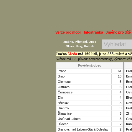
Verze pro mobil
Infostránka
Jméno pro dítě
Jméno, Příjmení, Obec
Okres, Kraj, Ročník
Jméno
Meda
má 160 lidí, je na 855. místě a v
Svátek má 1.8. původ: severoamerický, význam: věštk
Pověřená obec
Praha
61
Pra
Brno
18
Brn
Olomouc
5
Brn
Ostrava
5
Olo
Černošice
4
Ost
Zlín
4
Bře
Břeclav
3
Nov
Havířov
3
Pra
Šlapanice
3
Zlín
Ústí nad Labem
3
Čes
Bílovec
2
Kar
Brandýs nad Labem-Stará Boleslav
2
Pra