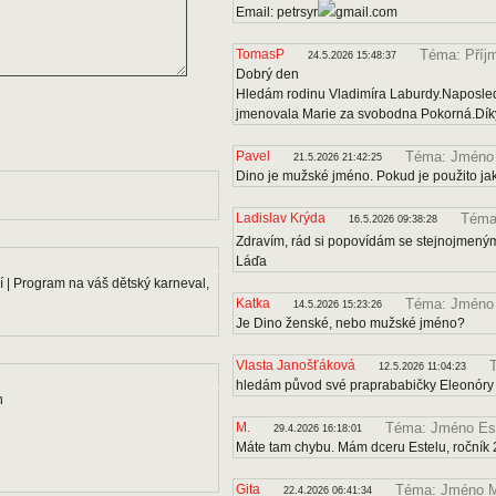
Email: petrsyr
gmail.com
TomasP
Téma: Příj
24.5.2026 15:48:37
Dobrý den
Hledám rodinu Vladimíra Laburdy.Naposle
jmenovala Marie za svobodna Pokorná.Díky
Pavel
Téma: Jméno
21.5.2026 21:42:25
Dino je mužské jméno. Pokud je použito ja
Ladislav Krýda
Téma:
16.5.2026 09:38:28
Zdravím, rád si popovídám se stejnojmenými
Láďa
 | Program na váš dětský karneval,
Katka
Téma: Jméno
14.5.2026 15:23:26
Je Dino ženské, nebo mužské jméno?
Vlasta Janošťáková
12.5.2026 11:04:23
hledám původ své praprababičky Eleonóry
n
M.
Téma: Jméno Es
29.4.2026 16:18:01
Máte tam chybu. Mám dceru Estelu, ročník 
Gita
Téma: Jméno M
22.4.2026 06:41:34