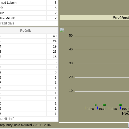
í nad Labem
3
tín
3
oun
2
Pověřená 
dek-Místek
2
razit další
Ročník
50
6
49
5
24
4
19
40
3
23
2
18
1
6
30
0
3
9
6
20
8
3
7
1
6
1
10
5
1
6
1
0
1
9
1
1920
1930
1940
1950
Poč
6
1
razit další
republiky, data aktuální k 31.12.2016