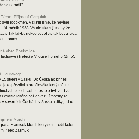
e se narodil?
Téma: Příjmení Gargulák
 svůj rodokmen. A zjistili jsme, že nevíme
lák ročník 1938. Všude ukazují mapy, že
 začít. Tak kdyby někdo věděl víc tak budu ráda
rii rodiny.
ná obec Boskovice
lachsové (Třebíč) a Vilouše Horného (Brno).
í Hauptvogel
 15 století v Sasku .Do Česka ho přinesli
o jako přezdívka pro člověka který měl na
lnických ceších. Jeho nositelé byli v drtivé
as evanielického což dokazují matriky ze
 je v severních Čechách v Sasku a díky jedné
říjmení Morch
pana Frantisek Morch ktery se narodil kolem
rimi nebo Zasmuk.