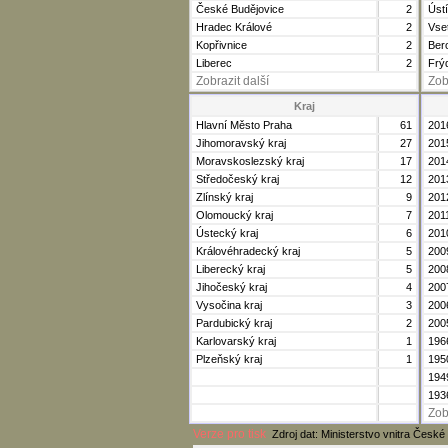
České Budějovice
2
Úst
Hradec Králové
2
Vse
Kopřivnice
2
Ber
Liberec
2
Frý
Zobrazit další
Zob
Kraj
Hlavní Město Praha
61
201
Jihomoravský kraj
27
201
Moravskoslezský kraj
17
201
Středočeský kraj
12
201
Zlínský kraj
9
201
Olomoucký kraj
7
201
Ústecký kraj
6
201
Královéhradecký kraj
5
200
Liberecký kraj
5
200
Jihočeský kraj
4
200
Vysočina kraj
3
200
Pardubický kraj
2
200
Karlovarský kraj
1
196
Plzeňský kraj
1
195
194
193
Zob
Verze pro tisk
Zdroj dat: Ministerstvo vnitra České 