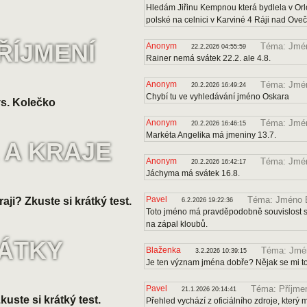
Hledám Jiřinu Kempnou která bydlela v Orl
polské na celnici v Karviné 4 Ráji nad Ove
ŘÍJMENÍ
Anonym
Téma: Jmén
22.2.2026 04:55:59
Rainer nemá svátek 22.2. ale 4.8.
Anonym
Téma: Jmé
20.2.2026 16:49:24
Chybí tu ve vyhledávání jméno Oskara
s. Kolečko
Anonym
Téma: Jmén
20.2.2026 16:46:15
Markéta Angelika má jmeniny 13.7.
 A KRAJE
Anonym
Téma: Jmé
20.2.2026 16:42:17
Jáchyma má svátek 16.8.
Pavel
Téma: Jméno B
raji? Zkuste si krátký test.
6.2.2026 19:22:36
Toto jméno má pravděpodobně souvislost s 
na zápal kloubů.
VÁTKY
Blaženka
Téma: Jmén
3.2.2026 10:39:15
Je ten význam jména dobře? Nějak se mi to
Pavel
Téma: Příjmen
21.1.2026 20:14:41
uste si krátký test.
Přehled vychází z oficiálního zdroje, kter