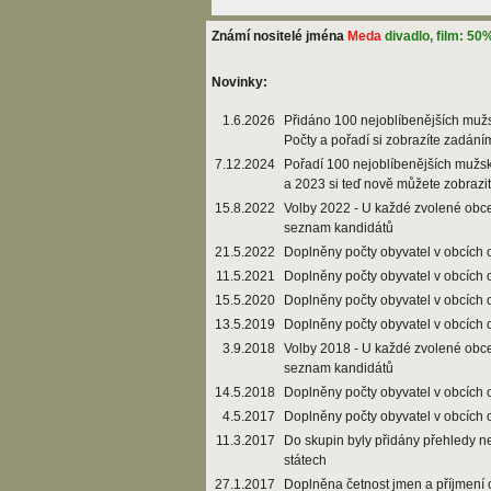
Známí nositelé jména
Meda
divadlo, film: 50
Novinky:
1.6.2026
Přidáno 100 nejoblíbenějších muž
Počty a pořadí si zobrazíte zadání
7.12.2024
Pořadí 100 nejoblíbenějších mužs
a 2023 si teď nově můžete zobrazi
15.8.2022
Volby 2022 - U každé zvolené obce
seznam kandidátů
21.5.2022
Doplněny počty obyvatel v obcích 
11.5.2021
Doplněny počty obyvatel v obcích 
15.5.2020
Doplněny počty obyvatel v obcích 
13.5.2019
Doplněny počty obyvatel v obcích 
3.9.2018
Volby 2018 - U každé zvolené obce
seznam kandidátů
14.5.2018
Doplněny počty obyvatel v obcích 
4.5.2017
Doplněny počty obyvatel v obcích 
11.3.2017
Do skupin byly přidány přehledy n
státech
27.1.2017
Doplněna četnost jmen a příjmení 