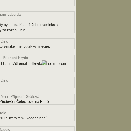
mení Laburda
dy bydlel na Kladně.Jeho maminka se
 za kazdou info.
 Dino
ko ženské jméno, tak vyjímečně.
 Příjmení Krýda
 lidmi. Můj email je lkryda
hotmail.com.
 Dino
Téma: Příjmení Grófová
 Grófové z Čelechovic na Hané
tela
2017, která tam uvedena není.
aggie