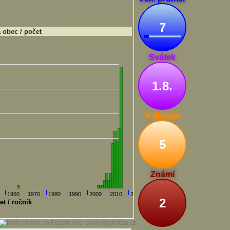
7
obec / počet
Svátek
1.8.
V diskuzi
5
Známí
1960
1970
1980
1990
2000
2010
2020
2
et / ročník
pavel@jandora.cz