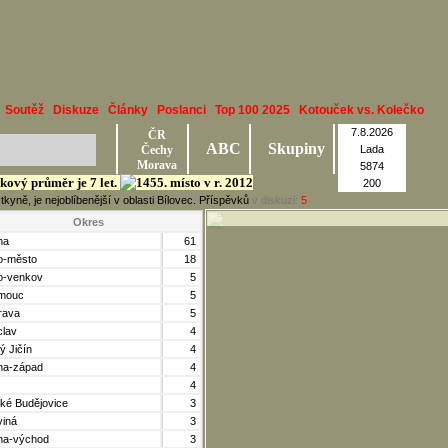
Soutěž
Diskuze
Články
Poslanci
Top 100 2025
Kotouček vs. Kolečko
7.8.2026
ČR
ABC
Skupiny
Čechy
Lada
Morava
5874
ěkový průměr je 7 let.
200
yně, je nejoblíbenější v oblasti Bílovec. Příspěvků
v diskuzi:
5
Okres
ha
61
o-město
18
o-venkov
5
mouc
5
rava
5
clav
4
ý Jičín
4
ha-západ
4
4
ké Budějovice
3
viná
3
ha-východ
3