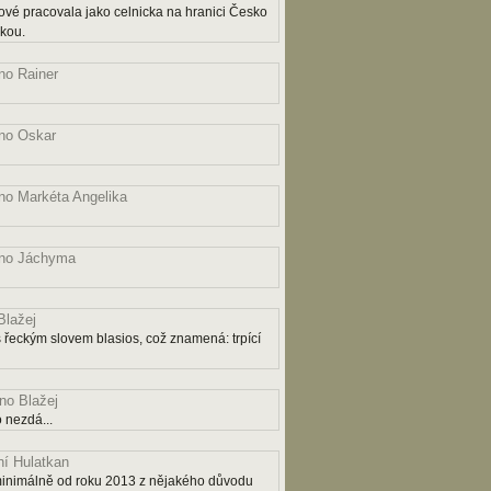
ové pracovala jako celnicka na hranici Česko
čkou.
o Rainer
no Oskar
o Markéta Angelika
no Jáchyma
lažej
řeckým slovem blasios, což znamená: trpící
o Blažej
 nezdá...
í Hulatkan
ý minimálně od roku 2013 z nějakého důvodu