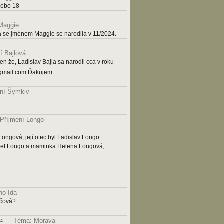
nebo 18
Maggie
a se jménem Maggie se narodila v 11/2024.
í Bajlová
n že, Ladislav Bajla sa narodil cca v roku
gmail.com.Ďakujem.
ní Šymkiv
Příjmení Longo
ngová, její otec byl Ladislav Longo
osef Longo a maminka Helena Longová,
o Ida
ičová?
Téma: Morava
44