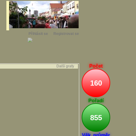
Přihlásit se
Registrovat se
Počet
Další grafy
160
Pořadí
855
Věk. průměr