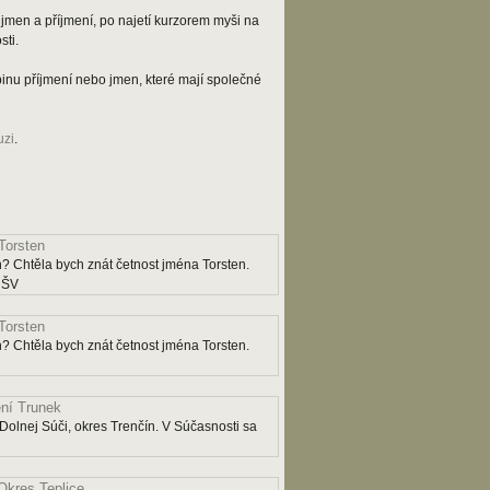
jmen a příjmení, po najetí kurzorem myši na
ti.
kupinu příjmení nebo jmen, které mají společné
uzi
.
Torsten
? Chtěla bych znát četnost jména Torsten.
y ŠV
Torsten
? Chtěla bych znát četnost jména Torsten.
ní Trunek
Dolnej Súči, okres Trenčín. V Súčasnosti sa
Okres Teplice