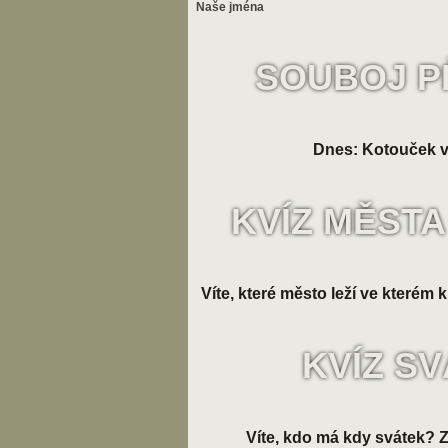
Naše jména
SOUBOJ P
Dnes: Kotouček v
KVÍZ MĚSTA
Víte, které město leží ve kterém k
KVÍZ S
Víte, kdo má kdy svátek? Zk