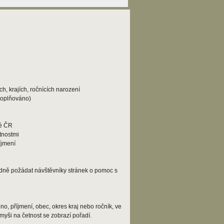
h, krajích, ročnících narození
doplňováno)
lé ČR
tnostmi
íjmení
adně požádat návštěvníky stránek o pomoc s
o, příjmení, obec, okres kraj nebo ročník, ve
myši na četnost se zobrazí pořadí.