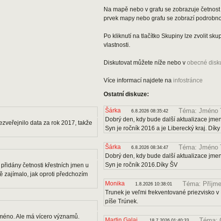
Na mapě nebo v grafu se zobrazuje četnost 
prvek mapy nebo grafu se zobrazí podrobnos
Po kliknutí na tlačítko Skupiny lze zvolit s
vlastnosti.
Diskutovat můžete níže nebo v
obecné disk
Více informací najdete na
infostránce
Ostatní diskuze:
Šárka
Téma: Jméno 
6.8.2026 08:35:42
Dobrý den, kdy bude další aktualizace jmen
veřejnilo data za rok 2017, takže
Syn je ročník 2016 a je Liberecký kraj. Dík
Šárka
Téma: Jméno 
6.8.2026 08:34:47
Dobrý den, kdy bude další aktualizace jmen
Syn je ročník 2016.Díky ŠV
přidány četnosti křestních jmen u
 zajímalo, jak oproti předchozím
Monika
Téma: Příjme
1.8.2026 10:38:01
Trunek je veľmi frekventované priezvisko v 
píše Trúnek.
méno. Ale má vícero významů.
Martin Galaj
Téma: 
18.7.2026 01:40:33