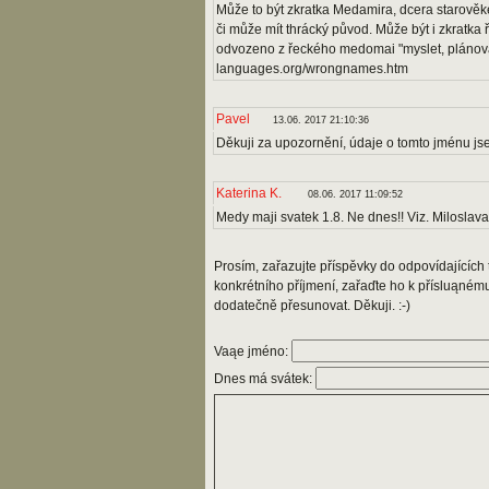
Může to být zkratka Medamira, dcera starově
či může mít thrácký původ. Může být i zkratka
odvozeno z řeckého medomai "myslet, plánova
languages.org/wrongnames.htm
Pavel
13.06. 2017 21:10:36
Děkuji za upozornění, údaje o tomto jménu js
Katerina K.
08.06. 2017 11:09:52
Medy maji svatek 1.8. Ne dnes!! Viz. Miloslav
Prosím, zařazujte příspěvky do odpovídajících t
konkrétního příjmení, zařaďte ho k přísluąném
dodatečně přesunovat. Děkuji. :-)
Vaąe jméno:
Dnes má svátek: