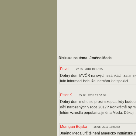
Diskuze na téma: Jméno Meda
Pavel
22.05. 2018 19:57:35
Dobrý den, MVČR na svých stránkách zatím nez
tuto informaci bohužel nemám k dispozici.
Ester K.
22.05. 2018 12:57:06
Dobrý den, mohu se prosím zeptat, kdy budou 
dětí narozených v roce 2017? Konkrétně by mě
letům vzrostla popularita jména Meda. Děkuji.
Morrígan Bójská
15.06. 2017 18:59:45
Jméno Meda určitě není americko indiánské j