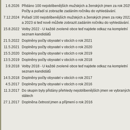
1.6.2026
Přidáno 100 nejoblíbenějších mužských a ženských jmen za rok 202
Počty a pořadí si zobrazíte zadáním ročníku do vyhledávání.
7.12.2024
Pořadí 100 nejoblíbenějších mužských a ženských jmen za roky 202
a 2023 si teď nově můžete zobrazit zadáním ročníku do vyhledávání.
15.8.2022
Volby 2022 - U každé zvolené obce teď najdete odkaz na kompletní
seznam kandidátů
21.5.2022
Doplněny počty obyvatel v obcích o rok 2021
11.5.2021
Doplněny počty obyvatel v obcích o rok 2020
15.5.2020
Doplněny počty obyvatel v obcích o rok 2019
13.5.2019
Doplněny počty obyvatel v obcích o rok 2018
3.9.2018
Volby 2018 - U každé zvolené obce teď najdete odkaz na kompletní
seznam kandidátů
14.5.2018
Doplněny počty obyvatel v obcích o rok 2017
4.5.2017
Doplněny počty obyvatel v obcích o rok 2016
11.3.2017
Do skupin byly přidány přehledy nejoblíbenějších jmen ve vybraných
státech
27.1.2017
Doplněna četnost jmen a příjmení o rok 2016