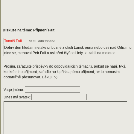
Diskuze na téma: Příjmení Fait
Tomáš Fait
18.01. 2018 23:50:50
Dobry den hledam nejake příbuzné z okoli Lanškrouna nebo usti nad Orlicí muj
otec se jmenoval Petr Fait a asi před čtyřiceti lety se zabil na motorce.
Prosím, zařazujte příspěvky do odpovídajících témat, t.j. pokud se např. týká
konkrétního příjmení, zařaďte ho k přísluąnému příjmení, a» to nemusím
dodatečně přesunovat. Děkuji. :-)
Vaąe jméno:
Dnes má svátek: