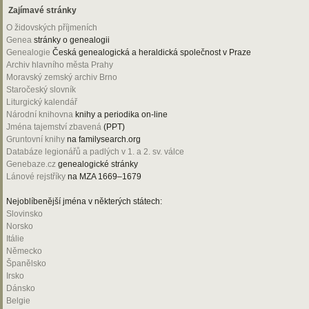
Zajímavé stránky
O židovských příjmeních
Genea
stránky o genealogii
Genealogie
Česká genealogická a heraldická společnost v Praze
Archiv hlavního města Prahy
Moravský zemský archiv Brno
Staročeský slovník
Liturgický kalendář
Národní knihovna
knihy a periodika on-line
Jména tajemství zbavená
(PPT)
Gruntovní knihy
na familysearch.org
Databáze legionářů a padlých v 1. a 2. sv. válce
Genebaze.cz
genealogické stránky
Lánové rejstříky
na MZA 1669–1679
Nejoblíbenější jména v některých státech:
Slovinsko
Norsko
Itálie
Německo
Španělsko
Irsko
Dánsko
Belgie