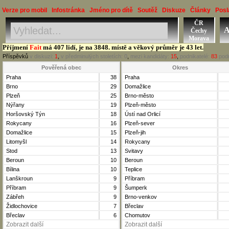
Verze pro mobil
Infostránka
Jméno pro dítě
Soutěž
Diskuze
Články
Posl
ČR
Jméno, Příjmení, Obec
A
Čechy
Okres, Kraj, Ročník
Morava
Příjmení
Fait
má 407 lidí, je na 3848. místě a věkový průměr je 43 let.
Příspěvků
v diskuzi:
1
,
v předminulých stoletích:
0
,
mezi kandidáty:
15
,
podnikatelé:
83
podn
Pověřená obec
Okres
Praha
38
Praha
Brno
29
Domažlice
Plzeň
25
Brno-město
Nýřany
19
Plzeň-město
Horšovský Týn
18
Ústí nad Orlicí
Rokycany
16
Plzeň-sever
Domažlice
15
Plzeň-jih
Litomyšl
14
Rokycany
Stod
13
Svitavy
Beroun
10
Beroun
Bílina
10
Teplice
Lanškroun
9
Příbram
Příbram
9
Šumperk
Zábřeh
9
Brno-venkov
Židlochovice
7
Břeclav
Břeclav
6
Chomutov
Zobrazit další
Zobrazit další