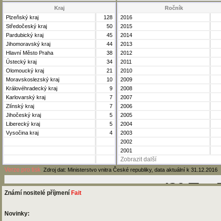
Kraj
Ročník
Plzeňský kraj
128
2016
Středočeský kraj
50
2015
Pardubický kraj
45
2014
Jihomoravský kraj
44
2013
Hlavní Město Praha
38
2012
Ústecký kraj
34
2011
Olomoucký kraj
21
2010
Moravskoslezský kraj
10
2009
Královéhradecký kraj
9
2008
Karlovarský kraj
7
2007
Zlínský kraj
7
2006
Jihočeský kraj
5
2005
Liberecký kraj
5
2004
Vysočina kraj
4
2003
2002
2001
Zobrazit další
Verze pro tisk
Zdroj dat: Ministerstvo vnitra České republiky, data aktuální k 31.12.2016
Známí nositelé příjmení
Fait
Novinky: