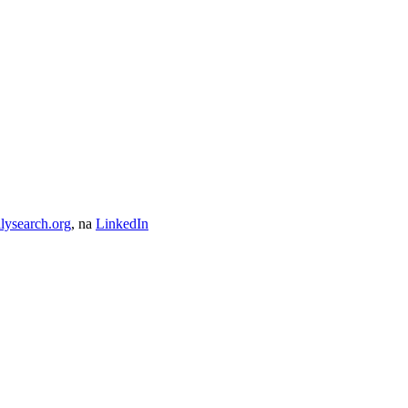
lysearch.org
, na
LinkedIn