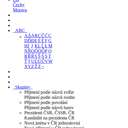
Čechy
Morava
ABC
A
Á
Ą
B
C
Č
Ć
Ç
D
Ď
Đ
E
É
Ě
F
G
H
I
J
K
L
Ĺ
Ł
M
N
Ň
O
Ó
Ö
Ő
P
Q
R
Ř
Ŕ
S
Š
Ś
Ş
T
Ť
Ţ
U
Ú
Ü
Ű
V
W
X
Y
Z
Ž
Ż
¬
Skupiny
Příjmení podle názvů zvířat
Příjmení podle názvů rostlin
Příjmení podle povolání
Příjmení podle názvů barev
Prezidenti ČSR, ČSSR, ČR
Kandidáti na prezidenta ČR
Nová jména v ČR jednoslovná