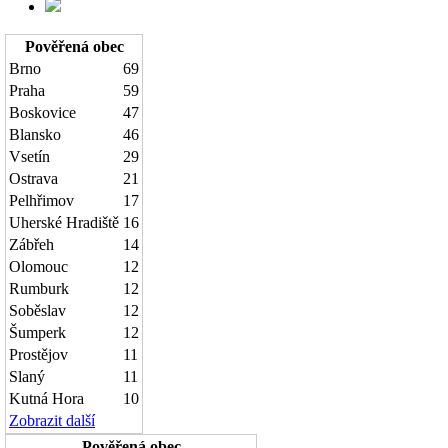
Pověřená obec
Brno
69
Praha
59
Boskovice
47
Blansko
46
Vsetín
29
Ostrava
21
Pelhřimov
17
Uherské Hradiště
16
Zábřeh
14
Olomouc
12
Rumburk
12
Soběslav
12
Šumperk
12
Prostějov
11
Slaný
11
Kutná Hora
10
Zobrazit další
Pověřená obec