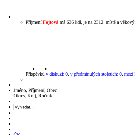
Příjmení
Fojtová
má 636 lidí, je na 2312. místě a věkový 
Příspěvků
v diskuzi:
0
,
v předminulých stoletích:
0
,
mezi 
Jméno, Příjmení, Obec
Okres, Kraj, Ročník
ČR