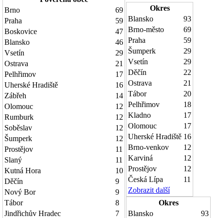
Okres
Brno
69
Blansko
93
Praha
59
Brno-město
69
Boskovice
47
Praha
59
Blansko
46
Šumperk
29
Vsetín
29
Vsetín
29
Ostrava
21
Děčín
22
Pelhřimov
17
Ostrava
21
Uherské Hradiště
16
Tábor
20
Zábřeh
14
Pelhřimov
18
Olomouc
12
Kladno
17
Rumburk
12
Olomouc
17
Soběslav
12
Uherské Hradiště
16
Šumperk
12
Brno-venkov
12
Prostějov
11
Karviná
12
Slaný
11
Prostějov
12
Kutná Hora
10
Česká Lípa
11
Děčín
9
Zobrazit další
Nový Bor
9
Tábor
8
Okres
Jindřichův Hradec
7
Blansko
93