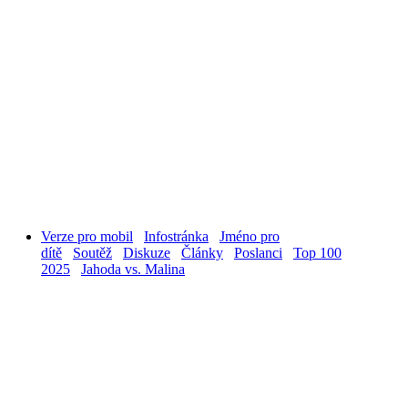
Verze pro mobil
Infostránka
Jméno pro
dítě
Soutěž
Diskuze
Články
Poslanci
Top 100
2025
Jahoda vs. Malina