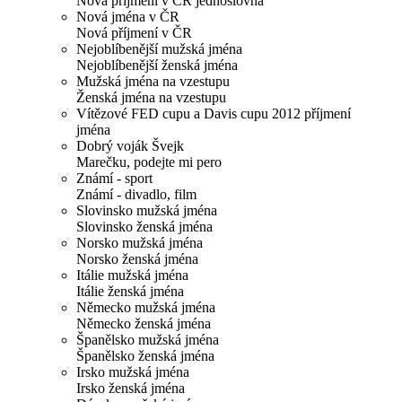
Nová příjmení v ČR jednoslovná
Nová jména v ČR
Nová příjmení v ČR
Nejoblíbenější mužská jména
Nejoblíbenější ženská jména
Mužská jména na vzestupu
Ženská jména na vzestupu
Vítězové FED cupu a Davis cupu 2012 příjmení
jména
Dobrý voják Švejk
Marečku, podejte mi pero
Známí - sport
Známí - divadlo, film
Slovinsko mužská jména
Slovinsko ženská jména
Norsko mužská jména
Norsko ženská jména
Itálie mužská jména
Itálie ženská jména
Německo mužská jména
Německo ženská jména
Španělsko mužská jména
Španělsko ženská jména
Irsko mužská jména
Irsko ženská jména