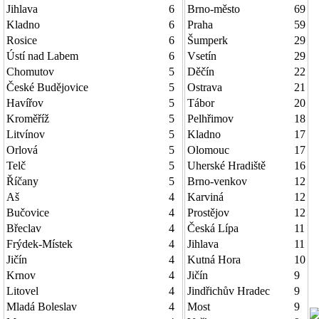
Jihlava
6
Brno-město
69
Kladno
6
Praha
59
Rosice
6
Šumperk
29
Ústí nad Labem
6
Vsetín
29
Chomutov
5
Děčín
22
České Budějovice
5
Ostrava
21
Havířov
5
Tábor
20
Kroměříž
5
Pelhřimov
18
Litvínov
5
Kladno
17
Orlová
5
Olomouc
17
Telč
5
Uherské Hradiště
16
Říčany
5
Brno-venkov
12
Aš
4
Karviná
12
Bučovice
4
Prostějov
12
Břeclav
4
Česká Lípa
11
Frýdek-Místek
4
Jihlava
11
Jičín
4
Kutná Hora
10
Krnov
4
Jičín
9
Litovel
4
Jindřichův Hradec
9
Mladá Boleslav
4
Most
9