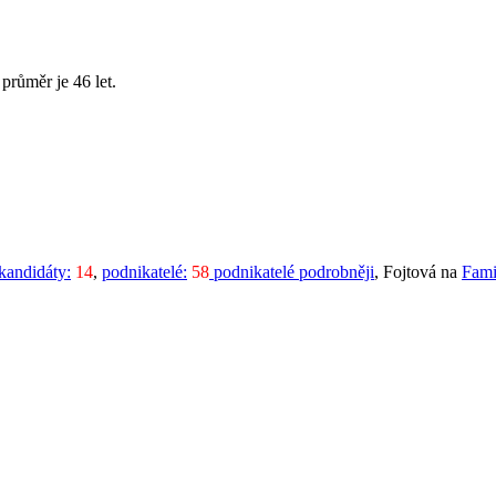
průměr je 46 let.
kandidáty:
14
,
podnikatelé:
58
podnikatelé podrobněji
, Fojtová na
Fami