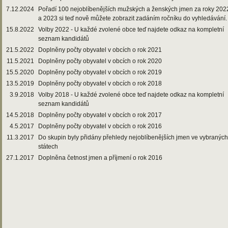
7.12.2024
Pořadí 100 nejoblíbenějších mužských a ženských jmen za roky 202
a 2023 si teď nově můžete zobrazit zadáním ročníku do vyhledávání.
15.8.2022
Volby 2022 - U každé zvolené obce teď najdete odkaz na kompletní
seznam kandidátů
21.5.2022
Doplněny počty obyvatel v obcích o rok 2021
11.5.2021
Doplněny počty obyvatel v obcích o rok 2020
15.5.2020
Doplněny počty obyvatel v obcích o rok 2019
13.5.2019
Doplněny počty obyvatel v obcích o rok 2018
3.9.2018
Volby 2018 - U každé zvolené obce teď najdete odkaz na kompletní
seznam kandidátů
14.5.2018
Doplněny počty obyvatel v obcích o rok 2017
4.5.2017
Doplněny počty obyvatel v obcích o rok 2016
11.3.2017
Do skupin byly přidány přehledy nejoblíbenějších jmen ve vybraných
státech
27.1.2017
Doplněna četnost jmen a příjmení o rok 2016