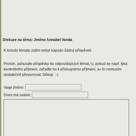
Diskuze na téma: Jméno Annabel Vanda
K tomuto tématu zatím nebyl napsán žádný příspěvek.
Prosím, zařazujte příspěvky do odpovídajících témat, t.j. pokud se např. týká
konkrétního příjmení, zařaďte ho k přísluąnému příjmení, a» to nemusím
dodatečně přesunovat. Děkuji. :-)
Vaąe jméno:
Dnes má svátek: