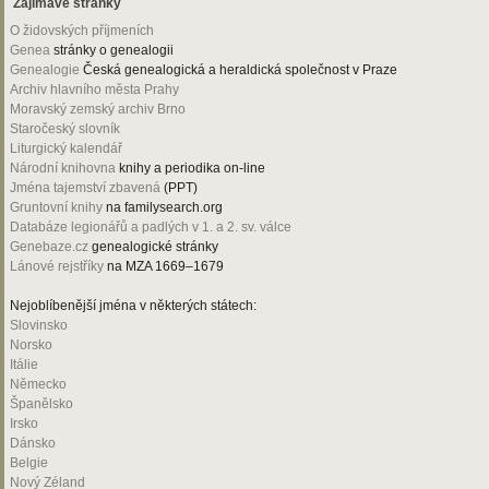
Zajímavé stránky
O židovských příjmeních
Genea
stránky o genealogii
Genealogie
Česká genealogická a heraldická společnost v Praze
Archiv hlavního města Prahy
Moravský zemský archiv Brno
Staročeský slovník
Liturgický kalendář
Národní knihovna
knihy a periodika on-line
Jména tajemství zbavená
(PPT)
Gruntovní knihy
na familysearch.org
Databáze legionářů a padlých v 1. a 2. sv. válce
Genebaze.cz
genealogické stránky
Lánové rejstříky
na MZA 1669–1679
Nejoblíbenější jména v některých státech:
Slovinsko
Norsko
Itálie
Německo
Španělsko
Irsko
Dánsko
Belgie
Nový Zéland