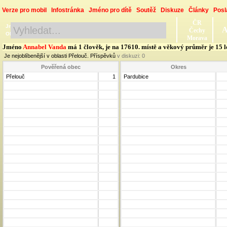
Verze pro mobil
Infostránka
Jméno pro dítě
Soutěž
Diskuze
Články
Posl
ČR
Jméno, Příjmení, Obec
A
Čechy
Okres, Kraj, Ročník
Morava
Jméno
Annabel Vanda
má 1 člověk, je na 17610. místě a věkový průměr je 15 l
Je nejoblíbenější v oblasti Přelouč. Příspěvků
v diskuzi:
0
Pověřená obec
Okres
Přelouč
1
Pardubice