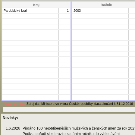
Kraj
Ročník
Pardubický kraj
1
2003
Verze pro tisk
Zdroj dat: Ministerstvo vnitra České republiky, data aktuální k 31.12.2016
Novinky:
1.6.2026
Přidáno 100 nejoblíbenějších mužských a ženských jmen za rok 202
Počty a pořadí si zobrazíte zadáním ročníku do vyhledávání.