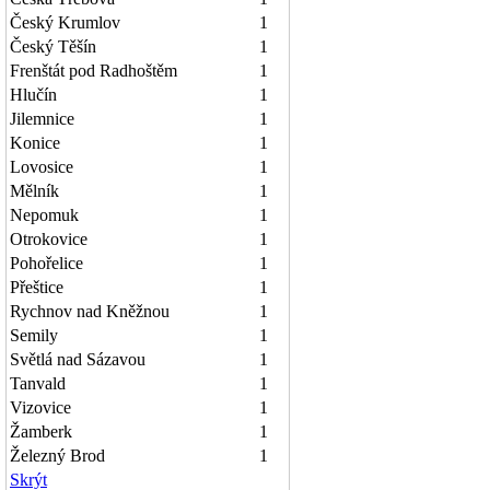
Český Krumlov
1
Český Těšín
1
Frenštát pod Radhoštěm
1
Hlučín
1
Jilemnice
1
Konice
1
Lovosice
1
Mělník
1
Nepomuk
1
Otrokovice
1
Pohořelice
1
Přeštice
1
Rychnov nad Kněžnou
1
Semily
1
Světlá nad Sázavou
1
Tanvald
1
Vizovice
1
Žamberk
1
Železný Brod
1
Skrýt