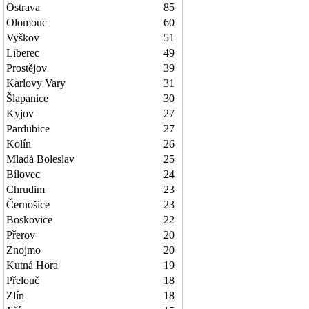
Ostrava
85
Olomouc
60
Vyškov
51
Liberec
49
Prostějov
39
Karlovy Vary
31
Šlapanice
30
Kyjov
27
Pardubice
27
Kolín
26
Mladá Boleslav
25
Bílovec
24
Chrudim
23
Černošice
23
Boskovice
22
Přerov
20
Znojmo
20
Kutná Hora
19
Přelouč
18
Zlín
18