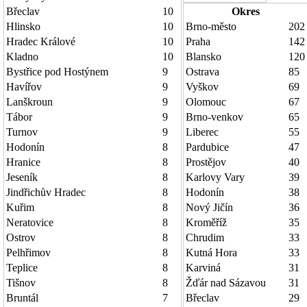
Břeclav
10
Okres
Hlinsko
10
Brno-město
202
Hradec Králové
10
Praha
142
Kladno
10
Blansko
120
Bystřice pod Hostýnem
9
Ostrava
85
Havířov
9
Vyškov
69
Lanškroun
9
Olomouc
67
Tábor
9
Brno-venkov
65
Turnov
9
Liberec
55
Hodonín
8
Pardubice
47
Hranice
8
Prostějov
40
Jeseník
8
Karlovy Vary
39
Jindřichův Hradec
8
Hodonín
38
Kuřim
8
Nový Jičín
36
Neratovice
8
Kroměříž
35
Ostrov
8
Chrudim
33
Pelhřimov
8
Kutná Hora
33
Teplice
8
Karviná
31
Tišnov
8
Žďár nad Sázavou
31
Bruntál
7
Břeclav
29