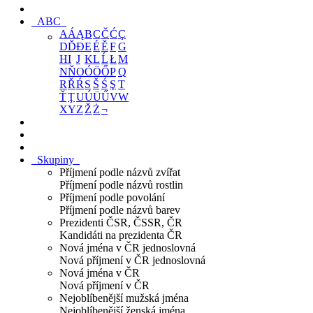
ABC
A
Á
Ą
B
C
Č
Ć
Ç
D
Ď
Đ
E
É
Ě
F
G
H
I
J
K
L
Ĺ
Ł
M
N
Ň
O
Ó
Ö
Ő
P
Q
R
Ř
Ŕ
S
Š
Ś
Ş
T
Ť
Ţ
U
Ú
Ü
Ű
V
W
X
Y
Z
Ž
Ż
¬
Skupiny
Příjmení podle názvů zvířat
Příjmení podle názvů rostlin
Příjmení podle povolání
Příjmení podle názvů barev
Prezidenti ČSR, ČSSR, ČR
Kandidáti na prezidenta ČR
Nová jména v ČR jednoslovná
Nová příjmení v ČR jednoslovná
Nová jména v ČR
Nová příjmení v ČR
Nejoblíbenější mužská jména
Nejoblíbenější ženská jména