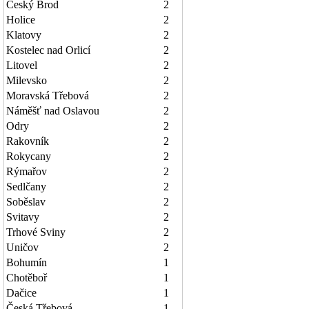
Český Brod
2
Holice
2
Klatovy
2
Kostelec nad Orlicí
2
Litovel
2
Milevsko
2
Moravská Třebová
2
Náměšť nad Oslavou
2
Odry
2
Rakovník
2
Rokycany
2
Rýmařov
2
Sedlčany
2
Soběslav
2
Svitavy
2
Trhové Sviny
2
Uničov
2
Bohumín
1
Chotěboř
1
Dačice
1
Česká Třebová
1