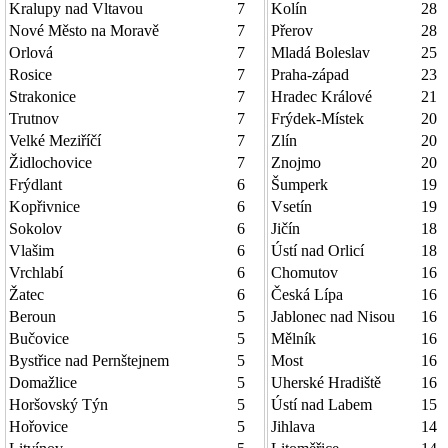
Kralupy nad Vltavou
7
Kolín
28
Nové Město na Moravě
7
Přerov
28
Orlová
7
Mladá Boleslav
25
Rosice
7
Praha-západ
23
Strakonice
7
Hradec Králové
21
Trutnov
7
Frýdek-Místek
20
Velké Meziříčí
7
Zlín
20
Židlochovice
7
Znojmo
20
Frýdlant
6
Šumperk
19
Kopřivnice
6
Vsetín
19
Sokolov
6
Jičín
18
Vlašim
6
Ústí nad Orlicí
18
Vrchlabí
6
Chomutov
16
Žatec
6
Česká Lípa
16
Beroun
5
Jablonec nad Nisou
16
Bučovice
5
Mělník
16
Bystřice nad Pernštejnem
5
Most
16
Domažlice
5
Uherské Hradiště
16
Horšovský Týn
5
Ústí nad Labem
15
Hořovice
5
Jihlava
14