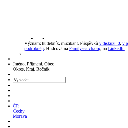
Význam: hudebník, muzikant, Příspěvků
v diskuzi:
0
,
v p
podrobněji
, Hudcová na
Familysearch.org
, na
LinkedIn
Jméno, Příjmení, Obec
Okres, Kraj, Ročník
ČR
Čechy
Morava