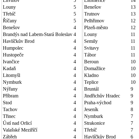
Litvínov
5
Litoměřice
14
Louny
5
Benešov
13
Třebíč
5
Trutnov
13
Říčany
5
Pelhřimov
12
Benešov
4
Plzeň-město
12
Brandýs nad Labem-Stará Boleslav
4
Louny
11
Havlíčkův Brod
4
Semily
11
Humpolec
4
Svitavy
11
Hustopeče
4
Tábor
11
Ivančice
4
Beroun
10
Kadaň
4
Domažlice
10
Litomyšl
4
Kladno
10
Nymburk
4
Teplice
10
Nýřany
4
Bruntál
9
Příbram
4
Jindřichův Hradec
9
Stod
4
Praha-východ
9
Tachov
4
Jeseník
8
Třinec
4
Nymburk
7
Ústí nad Orlicí
4
Strakonice
7
Valašské Meziříčí
4
Třebíč
7
Zábřeh
4
Havlíčkův Brod
6