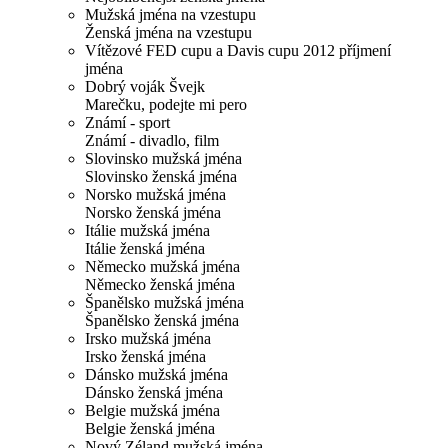
Mužská jména na vzestupu
Ženská jména na vzestupu
Vítězové FED cupu a Davis cupu 2012 příjmení
jména
Dobrý voják Švejk
Marečku, podejte mi pero
Známí - sport
Známí - divadlo, film
Slovinsko mužská jména
Slovinsko ženská jména
Norsko mužská jména
Norsko ženská jména
Itálie mužská jména
Itálie ženská jména
Německo mužská jména
Německo ženská jména
Španělsko mužská jména
Španělsko ženská jména
Irsko mužská jména
Irsko ženská jména
Dánsko mužská jména
Dánsko ženská jména
Belgie mužská jména
Belgie ženská jména
Nový Zéland mužská jména