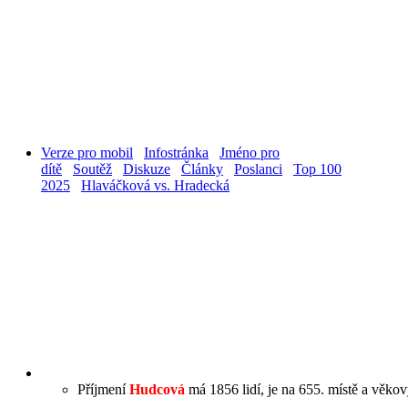
Verze pro mobil
Infostránka
Jméno pro
dítě
Soutěž
Diskuze
Články
Poslanci
Top 100
2025
Hlaváčková vs. Hradecká
Příjmení
Hudcová
má 1856 lidí, je na 655. místě a věkov