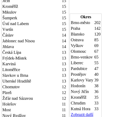
Jičín
15
Kroměříž
15
Mikulov
15
Okres
Šumperk
15
Brno-město
202
Ústí nad Labem
15
Praha
142
Vsetín
15
Blansko
120
Čáslav
14
Ostrava
85
Jablonec nad Nisou
14
Vyškov
69
Jihlava
14
Olomouc
67
Česká Lípa
13
Brno-venkov
65
Frýdek-Místek
13
Liberec
55
Karviná
13
Pardubice
47
Litoměřice
13
Prostějov
40
Slavkov u Brna
13
Karlovy Vary
39
Uherské Hradiště
13
Hodonín
38
Chomutov
12
Nový Jičín
36
Plzeň
12
Kroměříž
35
Žďár nad Sázavou
12
Chrudim
33
Holešov
11
Kutná Hora
33
Most
11
Zobrazit další
Nový Bydžov
11