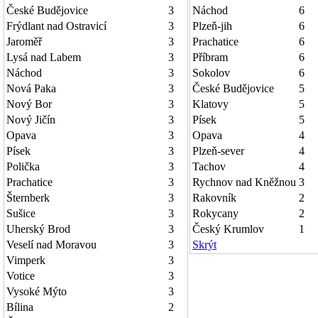
České Budějovice
3
Náchod
6
Frýdlant nad Ostravicí
3
Plzeň-jih
6
Jaroměř
3
Prachatice
6
Lysá nad Labem
3
Příbram
6
Náchod
3
Sokolov
6
Nová Paka
3
České Budějovice
5
Nový Bor
3
Klatovy
5
Nový Jičín
3
Písek
5
Opava
3
Opava
4
Písek
3
Plzeň-sever
4
Polička
3
Tachov
4
Prachatice
3
Rychnov nad Kněžnou
3
Šternberk
3
Rakovník
2
Sušice
3
Rokycany
2
Uherský Brod
3
Český Krumlov
1
Veselí nad Moravou
3
Skrýt
Vimperk
3
Votice
3
Vysoké Mýto
3
Bílina
2