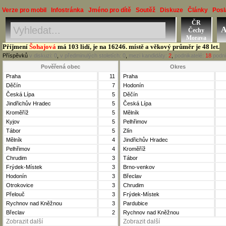
Verze pro mobil
Infostránka
Jméno pro dítě
Soutěž
Diskuze
Články
Posl
ČR
Jméno, Příjmení, Obec
A
Čechy
Okres, Kraj, Ročník
Morava
Příjmení
Šohajová
má 103 lidí, je na 16246. místě a věkový průměr je 48 let.
Příspěvků
v diskuzi:
0
,
v předminulých stoletích:
0
,
mezi kandidáty:
2
,
podnikatelé:
18
podni
Pověřená obec
Okres
Praha
11
Praha
Děčín
7
Hodonín
Česká Lípa
5
Děčín
Jindřichův Hradec
5
Česká Lípa
Kroměříž
5
Mělník
Kyjov
5
Pelhřimov
Tábor
5
Zlín
Mělník
4
Jindřichův Hradec
Pelhřimov
4
Kroměříž
Chrudim
3
Tábor
Frýdek-Místek
3
Brno-venkov
Hodonín
3
Břeclav
Otrokovice
3
Chrudim
Přelouč
3
Frýdek-Místek
Rychnov nad Kněžnou
3
Pardubice
Břeclav
2
Rychnov nad Kněžnou
Zobrazit další
Zobrazit další