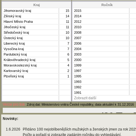
Kraj
Ročník
Jihomoravský kraj
15
2015
Zlínský kraj
14
2014
Hlavní Město Praha
11
2012
Jihočeský kraj
11
2010
Středočeský kraj
10
2008
Ústecký kraj
10
2007
Liberecký kraj
7
2006
Vysočina kraj
7
2004
Pardubický kraj
6
2003
Královéhradecký kraj
5
2000
Moravskoslezský kraj
4
1999
Karlovarský kraj
2
1997
Plzeňský kraj
1
1995
1993
1992
1991
Zobrazit další
Verze pro tisk
Zdroj dat: Ministerstvo vnitra České republiky, data aktuální k 31.12.2016
Novinky:
1.6.2026
Přidáno 100 nejoblíbenějších mužských a ženských jmen za rok 202
Počty a pořadí si zobrazíte zadáním ročníku do vyhledávání.