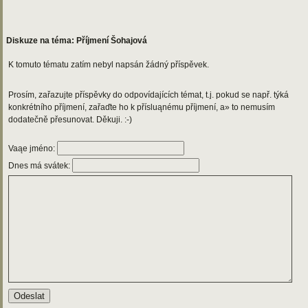
Diskuze na téma: Příjmení Šohajová
K tomuto tématu zatím nebyl napsán žádný příspěvek.
Prosím, zařazujte příspěvky do odpovídajících témat, t.j. pokud se např. týká
konkrétního příjmení, zařaďte ho k přísluąnému příjmení, a» to nemusím
dodatečně přesunovat. Děkuji. :-)
Vaąe jméno:
Dnes má svátek: