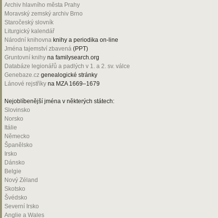
Archiv hlavního města Prahy
Moravský zemský archiv Brno
Staročeský slovník
Liturgický kalendář
Národní knihovna
knihy a periodika on-line
Jména tajemství zbavená
(PPT)
Gruntovní knihy
na familysearch.org
Databáze legionářů a padlých v 1. a 2. sv. válce
Genebaze.cz
genealogické stránky
Lánové rejstříky
na MZA 1669–1679
Nejoblíbenější jména v některých státech:
Slovinsko
Norsko
Itálie
Německo
Španělsko
Irsko
Dánsko
Belgie
Nový Zéland
Skotsko
Švédsko
Severní Irsko
Anglie a Wales