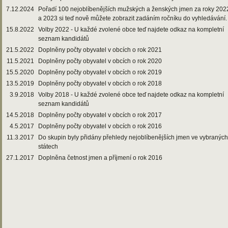
7.12.2024
Pořadí 100 nejoblíbenějších mužských a ženských jmen za roky 202
a 2023 si teď nově můžete zobrazit zadáním ročníku do vyhledávání.
15.8.2022
Volby 2022 - U každé zvolené obce teď najdete odkaz na kompletní
seznam kandidátů
21.5.2022
Doplněny počty obyvatel v obcích o rok 2021
11.5.2021
Doplněny počty obyvatel v obcích o rok 2020
15.5.2020
Doplněny počty obyvatel v obcích o rok 2019
13.5.2019
Doplněny počty obyvatel v obcích o rok 2018
3.9.2018
Volby 2018 - U každé zvolené obce teď najdete odkaz na kompletní
seznam kandidátů
14.5.2018
Doplněny počty obyvatel v obcích o rok 2017
4.5.2017
Doplněny počty obyvatel v obcích o rok 2016
11.3.2017
Do skupin byly přidány přehledy nejoblíbenějších jmen ve vybraných
státech
27.1.2017
Doplněna četnost jmen a příjmení o rok 2016