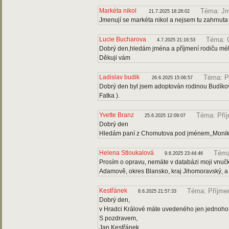
Markéta nikol
Téma: Jm
21.7.2025 18:28:02
Jmenují se markéta nikol a nejsem tu zahrnuta
Lucie Bucharova
Téma: 
4.7.2025 21:16:53
Dobrý den,hledám jména a příjmení rodiču mé
Děkuji vám
Ladislav budik
Téma: P
26.6.2025 15:06:57
Dobrý den byl jsem adoptován rodinou Budíkovi 
Fatka ).
Yvette Branz
Téma: Pří
25.6.2025 12:09:07
Dobrý den
Hledám paní z Chomutova pod jménem,,Monika
Helena Stloukalová
Téma
9.6.2025 23:44:46
Prosím o opravu, nemáte v databázi moji vnučk
Adamově, okres Blansko, kraj Jihomoravský, a j
Kestřánek
Téma: Příjme
8.6.2025 21:57:33
Dobrý den,
v Hradci Králové máte uvedeného jen jednoho K
S pozdravem,
Jan Kestřánek