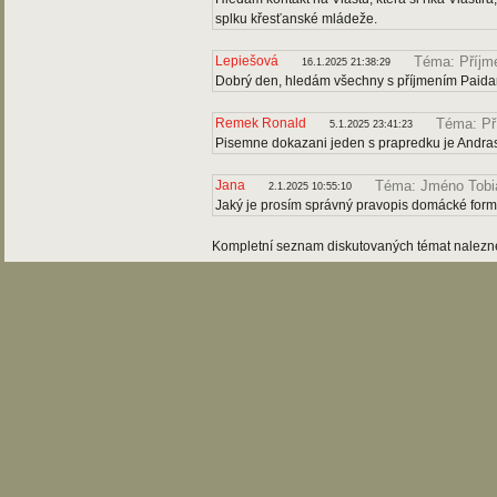
splku křesťanské mládeže.
Lepiešová
Téma: Příjme
16.1.2025 21:38:29
Dobrý den, hledám všechny s příjmením Paidar (
Remek Ronald
Téma: Př
5.1.2025 23:41:23
Pisemne dokazani jeden s prapredku je Andra
Jana
Téma: Jméno Tobi
2.1.2025 10:55:10
Jaký je prosím správný pravopis domácké fo
Kompletní seznam diskutovaných témat nalez