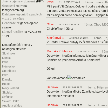
Jména tajemství zbavená
(PPT)
Pavel
Téma: Jméno Kr
21.10.2025 17:10:48
Gruntovní knihy
na
Milá paní Vítě/Zslavo..Oslovení podle vašeho 
familysearch.org
a dlouho znáte.Pozastavila jste se někdy nad 
Databáze legionářů a padlých
Miloslav jsou přece domácky Milani.. Kryšpín 
v 1. a 2. sv. válce
Genebaze.cz
genealogické
Oliver
Téma: Obec Měč
6.10.2025 16:16:29
stránky
Chybí přímení Günzl
Lánové rejstříky
na MZA 1669–
1679
Šimrádová B.
Téma: Pří
4.10.2025 21:20:11
V Hradci Králové přibyly 2x Šimrádová a 1xŠi
Nejoblíbenější jména v
některých státech:
Maruška Köhlerová
Tém
3.10.2025 22:23:45
Slovinsko
Dobrý den, hledám informace k jménu Köhler z
Norsko
Babička se jmenovala Alžběta Köhlerová
Itálie
Německo
Děkuji
Španělsko
Irsko
kohlerovamaria
seznam.cz
Dánsko
Belgie
Daninka
Téma: Příjmení
30.9.2025 09:22:53
Nový Zéland
Dobrý den, hledám Miloše Zbavitele, který bydl
Skotsko
informace z minulosti.
Švédsko
Severní Irsko
Daninka
Téma: Jméno 
Anglie a Wales
30.9.2025 09:21:38