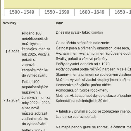
1500 - 1549
1550 - 1599
1600 - 1649
1650 - 
Novinky:
Info:
Dnes má svátek také:
Kajetán
Přidáno 100
nejoblíbenějších
Co na těchto stránkách naleznete:
mužských a
Četnost jmen a příjmení v oblastech, okresech, 
ženských jmen za
1.6.2026
Význam jmen, význam příjmení (průběžně dop
rok 2025. Počty a
Svátky, pořadí a věkové průměry
pořadí si
Počty obyvatel v obcích od r. 1970
zobrazíte
Počty obyvatel podle ročníků narození v celé 
zadáním ročníku
Skupiny jmen a příjmení se společnými vlastno
do vyhledávání.
Možnost vytvořit si vlastní skupiny jmen a příjm
Pořadí 100
Pomocníka při výběru jména dítěte
nejoblíbenějších
Pomocníka při tvorbě rodokmenu
mužských a
Možnost vkládat příspěvky do diskuze případně
ženských jmen za
7.12.2024
Kalendář na následujících 30 dní
roky 2022 a 2023
si teď nově
V tabulce v prvním sloupci je zobrazeno jméno, 
můžete zobrazit
četnost se zobrazí pořadí.
zadáním ročníku
do vyhledávání.
Na mapě nebo v grafu se zobrazuje četnost jme
Volby 2022 - U