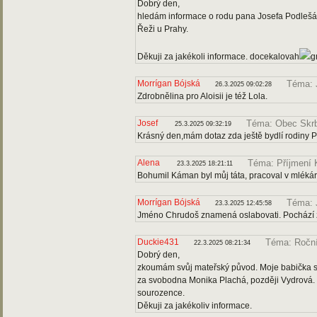
Dobrý den,
hledám informace o rodu pana Josefa Podlešáka
Řeži u Prahy.
Děkuji za jakékoli informace. docekalovah
g
Morrígan Bójská
Téma: 
26.3.2025 09:02:28
Zdrobnělina pro Aloisii je též Lola.
Josef
Téma: Obec Skr
25.3.2025 09:32:19
Krásný den,mám dotaz zda ještě bydlí rodiny P
Alena
Téma: Příjmení
23.3.2025 18:21:11
Bohumil Káman byl můj táta, pracoval v mléká
Morrígan Bójská
Téma: 
23.3.2025 12:45:58
Jméno Chrudoš znamená oslabovati. Pochází ze
Duckie431
Téma: Ročn
22.3.2025 08:21:34
Dobrý den,
zkoumám svůj mateřský původ. Moje babička s
za svobodna Monika Plachá, později Vydrová. 
sourozence.
Děkuji za jakékoliv informace.