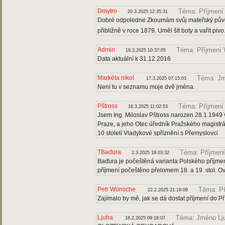
Dmytro
Téma: Příjmení
20.3.2025 12:35:31
Dobré odpoledne Zkoumám svůj mateřský původ
přibližně v roce 1879. Uměl šít boty a vařit pi
Admin
Téma: Příjmení
19.3.2025 10:37:05
Data aktuální k 31.12.2016
Markéta nikol
Téma: Jm
17.3.2025 07:15:03
Není tu v seznamu moje dvě jména.
Pštross
Téma: Příjmení
16.3.2025 11:02:53
Jsem Ing. Miloslav Pštross narozen 28.1.1949 v
Praze, a jeho Otec úředník Pražského magistrátu
10 století Vladykové spříznění s Přemyslovci
TBaďura
Téma: Příjmen
2.3.2025 16:03:32
Baďura je počeštěná varianta Polského příjmen
příjmení počeštěno přelomem 18. a 19. stol. 
Petr Wünsche
Téma: P
22.2.2025 21:19:09
Zajímalo by mě, jak se dá dostat příjmení do 
Ljuba
Téma: Jméno Lj
16.2.2025 09:16:07