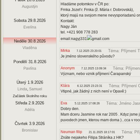
Hladáme potomkov v ČR po:
Augustýn
Frnka Jozef r. Frnka (ž. Mária r. Dobrovská),
ktorý majú na svojom mene nevysporiadanú orn
Sobota 29.8.2026
Kontakt:
Nagy Ján
Evelína
tel. +421 908 778 283
email:nagyj331
gmail.com
Neděle 30.8.2026
Vladěna
Mirka
Téma: Příjmení 
7.12.2025 23:20:01
Je jméno slovenského původu?
Pondělí 31.8.2026
Anonym
Téma: Příjmen
Pavlína
7.12.2025 13:09:34
Význam, nebo vznik příjmení Čarapanský
Úterý 1.9.2026
Klára
Téma: Příjmení 
6.12.2025 23:23:31
Linda
,
Samuel
Vtipné, jak žádný z nich není v Opavě:)
Začátek školního roku
Středa 2.9.2026
Eva
Téma: Jméno Jas
5.12.2025 17:08:26
Dobry den.
Adéla
Mam dceru Jasmine rok nar 2005 . Kdyz jsme ji 
puvodech jmen, kterou mam doma )...cca v roc
Čtvrtek 3.9.2026
Bronislav
Neuman filip
Téma: Pří
21.11.2025 18:17:01
Znáte nejakeho Filipa Stráníka z HK?