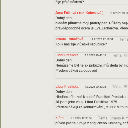
Žije ještě některá?
Jana Frčková ( roz. Kobesová )
16.8.2025 10:2
Dobrý den,
hledám příbuzné mojí pratety paní Růženy Vejv
pravděpodobně dcera je Eva Zacherová. Předem
Milada Trubačová
Téma
12.8.2025 22:18:51
Kolik nás žije v České republice?
Libor Preslicka
Téma: Pří
7.8.2025 20:43:18
Dobrý den.
Nemůžeme být nějak příbuzní, můj děda byl Fr.
Předem děkuji za odpověď
Libor Preslicka
Téma: Př
7.8.2025 20:39:33
Dobrý den
Hledám příbuzné k osobě František Preslicka, 
Já jsem jeho vnuk, Libor Preslicka 1975.
Předem děkuji za kontaktování , tel.60670592
Klára
Téma: Jméno Ki
6.8.2025 12:35:55
původ jména Kim je z anglického Kimberly, co