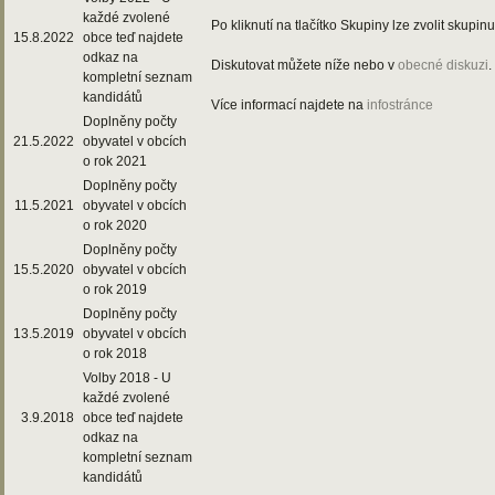
každé zvolené
Po kliknutí na tlačítko Skupiny lze zvolit skupin
15.8.2022
obce teď najdete
odkaz na
Diskutovat můžete níže nebo v
obecné diskuzi
.
kompletní seznam
kandidátů
Více informací najdete na
infostránce
Doplněny počty
21.5.2022
obyvatel v obcích
o rok 2021
Doplněny počty
11.5.2021
obyvatel v obcích
o rok 2020
Doplněny počty
15.5.2020
obyvatel v obcích
o rok 2019
Doplněny počty
13.5.2019
obyvatel v obcích
o rok 2018
Volby 2018 - U
každé zvolené
3.9.2018
obce teď najdete
odkaz na
kompletní seznam
kandidátů