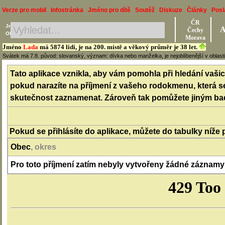
Verze pro mobil
Infostránka
Jméno pro dítě
Soutěž
Diskuze
Články
Posl
ČR
Jméno, Příjmení, Obec
A
Čechy
Okres, Kraj, Ročník
Morava
Jméno
Lada
má 5874 lidí, je na 200. místě a věkový průměr je 38 let.
Svátek má 7.8. původ: slovanský, význam: dívka nebo manželka, je nejoblíbenější v oblast
Tato aplikace vznikla, aby vám pomohla při hledání vašich
pokud narazíte na příjmení z vašeho rodokmenu, která se v
skutečnost zaznamenat. Zároveň tak pomůžete jiným bada
Pokud se přihlásíte do aplikace, můžete do tabulky níže 
Obec
, okres
Pro toto příjmení zatím nebyly vytvořeny žádné záznamy