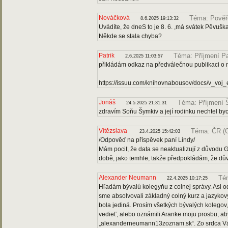
Nováčková
Téma: Pověř
8.6.2025 19:13:32
Uvádíte, že dneS to je 8. 6. ,má svátek Pěvušk
Někde se stala chyba?
Patrik
Téma: Příjmení P
2.6.2025 11:03:57
přikládám odkaz na předválečnou publikaci o
https://issuu.com/knihovnabousov/docs/v_vo
Jonáš
Téma: Příjmení 
24.5.2025 21:31:31
zdravím Soňu Šymkiv a její rodinku nechtel bych 
Vítězslava
Téma: ČR (
23.4.2025 15:42:03
/Odpověď na příspěvek paní Lindy/
Mám pocit, že data se neaktualizují z důvodu 
době, jako temhle, takže předpokládám, že dů
Alexander Neumann
Té
22.4.2025 10:17:25
Hľadám bývalú kolegyňu z colnej správy. Asi o
sme absolvovali základný colný kurz a jazyko
bola jediná. Prosím všetkých bývalých kolegov, 
vedieť, alebo oznámili Aranke moju prosbu, ab
„alexanderneumann13zoznam.sk“. Zo srdca V