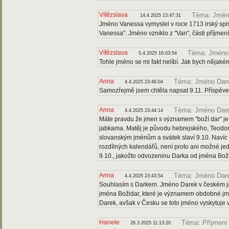
Vítězslava
Téma: Jmén
14.4.2025 13:47:31
Jméno Vanessa vymyslel v roce 1713 irský spi
Vanessa". Jméno vzniklo z "Van", části příjme
Vítězslava
Téma: Jméno
5.4.2025 16:03:54
Tohle jméno se mi fakt nelíbí. Jak bych nějaké
Anna
Téma: Jméno Dar
4.4.2025 23:46:04
Samozřejmě jsem chtěla napsat 9.11. Příspěvek
Anna
Téma: Jméno Dar
4.4.2025 23:44:14
Máte pravdu že jmen s významem "boží dar" je
jabkama. Matěj je původu hebrejského, Teodo
slovanským jménům a svátek slaví 9.10. Navíc 
rozdílných kalendářů, není proto ani možné je
9.10., jakožto odvozeninu Darka od jména Božid
Anna
Téma: Jméno Dar
4.4.2025 23:43:54
Souhlasím s Darkem. Jméno Darek v českém ja
jména Božidar, které je významem obdobné jmé
Darek, avšak v Česku se toto jméno vyskytuje ve
Hanele
Téma: Příjmení
26.3.2025 11:13:20