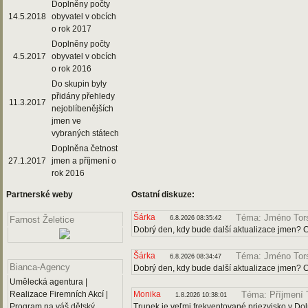
Doplněny počty
14.5.2018
obyvatel v obcích
o rok 2017
Doplněny počty
4.5.2017
obyvatel v obcích
o rok 2016
Do skupin byly
přidány přehledy
11.3.2017
nejoblíbenějších
jmen ve
vybraných státech
Doplněna četnost
27.1.2017
jmen a příjmení o
rok 2016
Partnerské weby
Ostatní diskuze:
Šárka
Téma: Jméno Tor
6.8.2026 08:35:42
Farnost Želetice
Dobrý den, kdy bude další aktualizace jmen? Ch
Šárka
Téma: Jméno Tor
6.8.2026 08:34:47
Bianca-Agency
Dobrý den, kdy bude další aktualizace jmen? C
Umělecká agentura |
Realizace Firemních Akcí |
Monika
Téma: Příjmení 
1.8.2026 10:38:01
Program na váš dětský
Trunek je veľmi frekventované priezvisko v Dol