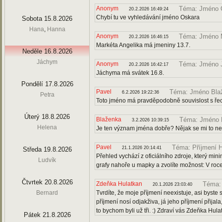
Anonym
Téma: Jméno 
20.2.2026 16:49:24
Chybí tu ve vyhledávání jméno Oskara
Sobota 15.8.2026
Hana
,
Hanna
Anonym
Téma: Jméno M
20.2.2026 16:46:15
Markéta Angelika má jmeniny 13.7.
Neděle 16.8.2026
Jáchym
Anonym
Téma: Jméno 
20.2.2026 16:42:17
Jáchyma má svátek 16.8.
Pondělí 17.8.2026
Pavel
Téma: Jméno Bla
6.2.2026 19:22:36
Petra
Toto jméno má pravděpodobně souvislost s řec
Úterý 18.8.2026
Blaženka
Téma: Jméno 
3.2.2026 10:39:15
Helena
Je ten význam jména dobře? Nějak se mi to ne
Pavel
Téma: Příjmení H
21.1.2026 20:14:41
Středa 19.8.2026
Přehled vychází z oficiálního zdroje, který m
Ludvík
grafy nahoře u mapky a zvolíte možnost: V roce
Čtvrtek 20.8.2026
Zdeňka Hulatkan
Téma: 
20.1.2026 23:03:40
Bernard
Tvrdíte, že moje příjmení neexistuje, asi byste s
příjmení nosí odjakživa, já jeho příjmení přija
to bychom byli už tři. :) Zdraví vás Zdeňka Hula
Pátek 21.8.2026