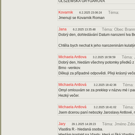
OLSZEWSKÁ GRYGAROVÁ
Kovarnik
Téma:
6.2.2025 23:06:24
Jmenuji se Kovarnik Roman
Jana
Téma: Obec Bran
6.2.2025 13:35:48
Dobrý den, dohledávání Datum narození Iva 
Chtěla bych nechat k jeho narozeninám kulatý
Michaela Antlova
Téma: 
3.2.2025 18:58:59
Dobrý den, hledám všechny potomky předků z r
Brno -venkov.
Děkuji za případné odpovědi. Přeji krásný veče
Michaela Antlová
Téma: 
3.2.2025 18:42:36
Omyl omlouvám se za preklep v názvu mé i pan
Hezký večer.
Michaela Antlová
Téma: 
3.2.2025 18:41:02
Jsem dcerou paní nebozky Jaroslavy Antlové, 
Jary
Téma: Jméno Zdis
29.1.2025 14:28:23
Vlastíra R.- hledaná osoba.
Hledám kontakt na Vlastu, která si říká Vlastír