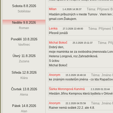
Sobota 8.8.2026
Milan
Téma: Příjmení B
1.4.2026 14:36:37
Soběslav
Hladám príbuzných v meste Turnov . Viem len že
gmail.com.Ďakujem.
Neděle 9.8.2026
Roman
Lenka
Téma: Příjmení
27.3.2026 22:49:00
Přesně jonáši
Pondělí 10.8.2026
Michal Bokoč
Téma: Pří
25.3.2026 15:11:37
Vavřinec
Dobrý den,
moje maminka se za svobodna jmenovala Longov
Úterý 11.8.2026
Helena Longová, roz.Zahradníková.
S úctou
Zuzana
Michal Bokoč
Středa 12.8.2026
Anonym
Téma: Jméno 
15.3.2026 16:49:16
Klára
ke známým nositelům jména - co Ida Rapaičo
Čtvrtek 13.8.2026
Šárka Morongová Karviná
2.3.2026 01:33:44
Hledám Jiřinu Kempnou která bydlela v Orlové 
Alena
Anonym
Téma: Jméno 
22.2.2026 04:55:59
Pátek 14.8.2026
Rainer nemá svátek 22.2. ale 4.8.
Alan