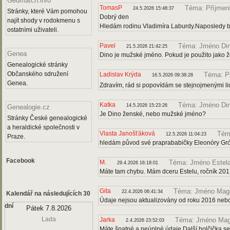
Gedmatch.info
TomasP
Téma: Příjmen
24.5.2026 15:48:37
Stránky, které Vám pomohou
Dobrý den
najít shody v rodokmenu s
Hledám rodinu Vladimíra Laburdy.Naposledy b
ostatními uživateli.
Pavel
Téma: Jméno Di
21.5.2026 21:42:25
Genea
Dino je mužské jméno. Pokud je použito jako ž
Genealogické stránky
Občanského sdružení
Ladislav Krýda
Téma: P
16.5.2026 09:38:28
Genea.
Zdravím, rád si popovídám se stejnojmenými lid
Katka
Téma: Jméno Di
14.5.2026 15:23:26
Genealogie.cz
Je Dino ženské, nebo mužské jméno?
Stránky České genealogické
a heraldické společnosti v
Vlasta Janošťáková
Tém
12.5.2026 11:04:23
Praze.
hledám původ své praprababičky Eleonóry Gr
Facebook
M.
Téma: Jméno Estel
29.4.2026 16:18:01
Máte tam chybu. Mám dceru Estelu, ročník 201
Gita
Téma: Jméno Mag
22.4.2026 06:41:34
Kalendář na následujících 30
Údaje nejsou aktualizovány od roku 2016 neb
dní
Pátek 7.8.2026
Lada
Jarka
Téma: Jméno Mag
2.4.2026 23:52:03
Máte špatné a neúplné údaje Další holčička s