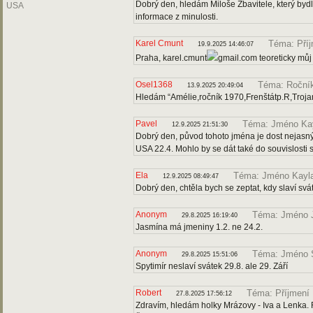
Dobrý den, hledám Miloše Zbavitele, který bydl
USA
informace z minulosti.
Karel Cmunt
Téma: Pří
19.9.2025 14:46:07
Praha, karel.cmunt
gmail.com teoreticky můj
Osel1368
Téma: Roční
13.9.2025 20:49:04
Hledám “Amélie,ročník 1970,Frenštátp.R,Troja
Pavel
Téma: Jméno Ka
12.9.2025 21:51:30
Dobrý den, původ tohoto jména je dost nejasný
USA 22.4. Mohlo by se dát také do souvislosti 
Ela
Téma: Jméno Kayl
12.9.2025 08:49:47
Dobrý den, chtěla bych se zeptat, kdy slaví svá
Anonym
Téma: Jméno 
29.8.2025 16:19:40
Jasmína má jmeniny 1.2. ne 24.2.
Anonym
Téma: Jméno S
29.8.2025 15:51:06
Spytimír neslaví svátek 29.8. ale 29. Září
Robert
Téma: Příjmení
27.8.2025 17:56:12
Zdravím, hledám holky Mrázovy - Iva a Lenka. R