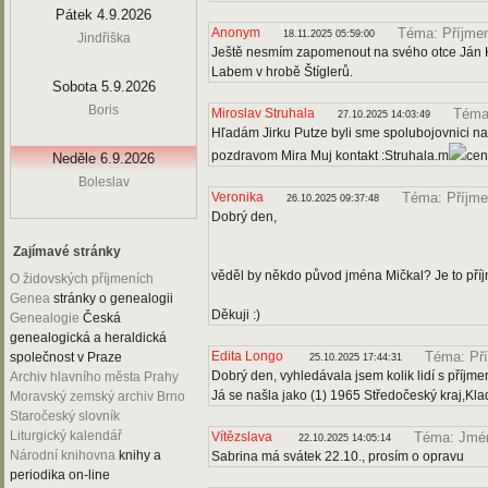
Pátek 4.9.2026
Anonym
Téma: Příjme
18.11.2025 05:59:00
Jindřiška
Ještě nesmím zapomenout na svého otce Ján Ko
Labem v hrobě Štíglerů.
Sobota 5.9.2026
Boris
Miroslav Struhala
Téma:
27.10.2025 14:03:49
Hľadám Jirku Putze byli sme spolubojovnici na
pozdravom Mira Muj kontakt :Struhala.m
cen
Neděle 6.9.2026
Boleslav
Veronika
Téma: Příjme
26.10.2025 09:37:48
Dobrý den,
Zajímavé stránky
věděl by někdo původ jména Mičkal? Je to pří
O židovských příjmeních
Genea
stránky o genealogii
Děkuji :)
Genealogie
Česká
genealogická a heraldická
Edita Longo
Téma: Př
společnost v Praze
25.10.2025 17:44:31
Dobrý den, vyhledávala jsem kolik lidí s příjm
Archiv hlavního města Prahy
Já se našla jako (1) 1965 Středočeský kraj,Kla
Moravský zemský archiv Brno
Staročeský slovník
Liturgický kalendář
Vítězslava
Téma: Jmén
22.10.2025 14:05:14
Národní knihovna
knihy a
Sabrina má svátek 22.10., prosím o opravu
periodika on-line