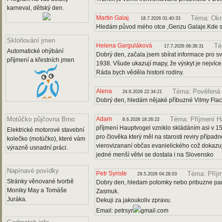
karneval, dětský den.
Martin Galaj
Téma: Okr
18.7.2026 01:40:33
Hledám původ mého otce ,Genzu Galaje.Kde s
Skloňování jmen
Helena Garguláková
Té
17.7.2026 06:38:31
Automatické ohýbání
Dobrý den, začala jsem sbírat informace pro s
příjmení a křestních jmen
1938. Všude ukazují mapy, že výskyt je nejvíce
Ráda bych věděla historii rodiny.
Alena
Téma: Pověřená 
24.6.2026 22:34:21
Dobrý den, hledám nějaké příbuzné Vilmy Flac
Adam
Motůčko půjčovna Brno
Téma: Příjmení H
8.6.2026 18:26:22
příjmení Hauptvogel vzniklo skládáním asi v 15
Elektrické motorové stavební
pro člověka který měl na starosti reviry případ
kolečko (motúčko), které vám
vierovizananí občas evanielického což dokazují
výrazně usnadní práci.
jedné menší větvi se dostala i na Slovensko
Napínavé povídky
Petr Syriste
Téma: Příj
29.5.2026 04:28:03
Stránky věnované tvorbě
Dobry den, hledam potomky nebo pribuzne pana 
Moniky May a Tomáše
Zasmuk.
Juráka.
Dekuji za jakoukoliv zpravu.
Email: petrsyr
gmail.com