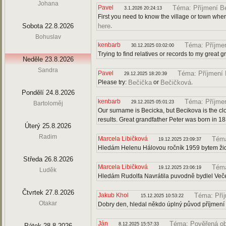
Johana
Pavel
Téma: Příjmení B
3.1.2026 20:24:13
First you need to know the village or town wher
Sobota 22.8.2026
.
here
Bohuslav
kenbarb
Téma: Příjme
30.12.2025 03:02:00
Trying to find relatives or records to my great 
Neděle 23.8.2026
Sandra
Pavel
Téma: Příjmení
29.12.2025 18:20:39
Please try:
or
.
Bečička
Bečičková
Pondělí 24.8.2026
kenbarb
Téma: Příjme
29.12.2025 05:01:23
Bartoloměj
Our surname is Becicka, but Becikova is the cl
results. Great grandfather Peter was born in 18
Úterý 25.8.2026
Radim
Marcela Libičková
Téma
19.12.2025 23:09:37
Hledám Helenu Hálovou ročník 1959 bytem ži
Středa 26.8.2026
Marcela Libičková
Téma
19.12.2025 23:06:19
Luděk
Hledám Rudolfa Navrátila puvodně bydlel Več
Čtvrtek 27.8.2026
Jakub Khol
Téma: Pří
15.12.2025 10:53:22
Otakar
Dobry den, hledal někdo úplný původ příjmení
Ján
Téma: Pověřená o
8.12.2025 15:57:33
Pátek 28.8.2026