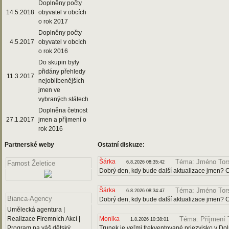
Doplněny počty
14.5.2018
obyvatel v obcích
o rok 2017
Doplněny počty
4.5.2017
obyvatel v obcích
o rok 2016
Do skupin byly
přidány přehledy
11.3.2017
nejoblíbenějších
jmen ve
vybraných státech
Doplněna četnost
27.1.2017
jmen a příjmení o
rok 2016
Partnerské weby
Ostatní diskuze:
Šárka
Téma: Jméno Tor
6.8.2026 08:35:42
Farnost Želetice
Dobrý den, kdy bude další aktualizace jmen? Ch
Šárka
Téma: Jméno Tor
6.8.2026 08:34:47
Bianca-Agency
Dobrý den, kdy bude další aktualizace jmen? C
Umělecká agentura |
Realizace Firemních Akcí |
Monika
Téma: Příjmení 
1.8.2026 10:38:01
Program na váš dětský
Trunek je veľmi frekventované priezvisko v Dol