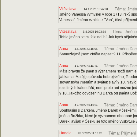
Vítězslava
Téma: Jmén
14.4.2025 13:47:31
Jméno Vanessa vymyslel v roce 1713 irský spi
Vanessa". Jméno vzniklo z "Van", části příjme
Vítězslava
Téma: Jméno
5.4.2025 16:03:54
Tohle jméno se mi fakt nelíbí. Jak bych nějaké
Anna
Téma: Jméno Dar
4.4.2025 23:46:04
Samozřejmě jsem chtěla napsat 9.11. Příspěvek
Anna
Téma: Jméno Dar
4.4.2025 23:44:14
Máte pravdu že jmen s významem "boží dar" je
jabkama. Matěj je původu hebrejského, Teodo
slovanským jménům a svátek slaví 9.10. Navíc 
rozdílných kalendářů, není proto ani možné je
9.10., jakožto odvozeninu Darka od jména Božid
Anna
Téma: Jméno Dar
4.4.2025 23:43:54
Souhlasím s Darkem. Jméno Darek v českém ja
jména Božidar, které je významem obdobné jmé
Darek, avšak v Česku se toto jméno vyskytuje ve
Hanele
Téma: Příjmení
26.3.2025 11:13:20