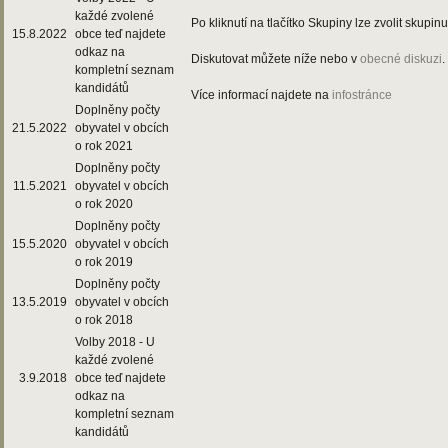
každé zvolené
Po kliknutí na tlačítko Skupiny lze zvolit skupin
15.8.2022
obce teď najdete
odkaz na
Diskutovat můžete níže nebo v
obecné diskuzi
.
kompletní seznam
kandidátů
Více informací najdete na
infostránce
Doplněny počty
21.5.2022
obyvatel v obcích
o rok 2021
Doplněny počty
11.5.2021
obyvatel v obcích
o rok 2020
Doplněny počty
15.5.2020
obyvatel v obcích
o rok 2019
Doplněny počty
13.5.2019
obyvatel v obcích
o rok 2018
Volby 2018 - U
každé zvolené
3.9.2018
obce teď najdete
odkaz na
kompletní seznam
kandidátů