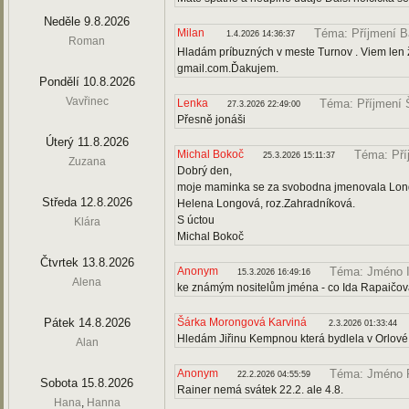
Neděle 9.8.2026
Milan
Téma: Příjmení B
1.4.2026 14:36:37
Roman
Hladám príbuzných v meste Turnov . Viem len že
gmail.com.Ďakujem.
Pondělí 10.8.2026
Vavřinec
Lenka
Téma: Příjmení
27.3.2026 22:49:00
Přesně jonáši
Úterý 11.8.2026
Michal Bokoč
Téma: Pří
25.3.2026 15:11:37
Zuzana
Dobrý den,
moje maminka se za svobodna jmenovala Longov
Středa 12.8.2026
Helena Longová, roz.Zahradníková.
S úctou
Klára
Michal Bokoč
Čtvrtek 13.8.2026
Anonym
Téma: Jméno 
15.3.2026 16:49:16
Alena
ke známým nositelům jména - co Ida Rapaičo
Pátek 14.8.2026
Šárka Morongová Karviná
2.3.2026 01:33:44
Hledám Jiřinu Kempnou která bydlela v Orlové 
Alan
Anonym
Téma: Jméno 
22.2.2026 04:55:59
Sobota 15.8.2026
Rainer nemá svátek 22.2. ale 4.8.
Hana
,
Hanna