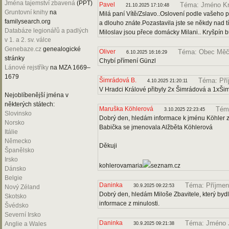
Jména tajemství zbavená
(PPT)
Pavel
Téma: Jméno Kr
21.10.2025 17:10:48
Gruntovní knihy
na
Milá paní Vítě/Zslavo..Oslovení podle vašeho 
familysearch.org
a dlouho znáte.Pozastavila jste se někdy nad 
Databáze legionářů a padlých
Miloslav jsou přece domácky Milani.. Kryšpín 
v 1. a 2. sv. válce
Genebaze.cz
genealogické
Oliver
Téma: Obec Měč
6.10.2025 16:16:29
stránky
Chybí přímení Günzl
Lánové rejstříky
na MZA 1669–
1679
Šimrádová B.
Téma: Pří
4.10.2025 21:20:11
V Hradci Králové přibyly 2x Šimrádová a 1xŠi
Nejoblíbenější jména v
některých státech:
Maruška Köhlerová
Tém
3.10.2025 22:23:45
Slovinsko
Dobrý den, hledám informace k jménu Köhler z
Norsko
Babička se jmenovala Alžběta Köhlerová
Itálie
Německo
Děkuji
Španělsko
Irsko
kohlerovamaria
seznam.cz
Dánsko
Belgie
Daninka
Téma: Příjmení
30.9.2025 09:22:53
Nový Zéland
Dobrý den, hledám Miloše Zbavitele, který bydl
Skotsko
informace z minulosti.
Švédsko
Severní Irsko
Daninka
Téma: Jméno 
Anglie a Wales
30.9.2025 09:21:38