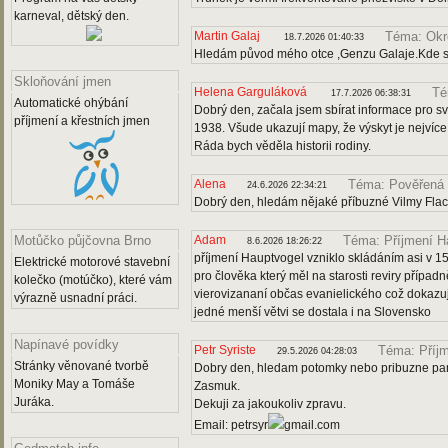
karneval, dětský den.
Martin Galaj
Téma: Okr
18.7.2026 01:40:33
Hledám původ mého otce ,Genzu Galaje.Kde s
Skloňování jmen
Helena Garguláková
Té
17.7.2026 06:38:31
Automatické ohýbání
Dobrý den, začala jsem sbírat informace pro s
příjmení a křestních jmen
1938. Všude ukazují mapy, že výskyt je nejvíce
Ráda bych věděla historii rodiny.
Alena
Téma: Pověřená 
24.6.2026 22:34:21
Dobrý den, hledám nějaké příbuzné Vilmy Flac
Adam
Motůčko půjčovna Brno
Téma: Příjmení H
8.6.2026 18:26:22
příjmení Hauptvogel vzniklo skládáním asi v 15
Elektrické motorové stavební
pro člověka který měl na starosti reviry případ
kolečko (motúčko), které vám
vierovizananí občas evanielického což dokazují
výrazně usnadní práci.
jedné menší větvi se dostala i na Slovensko
Napínavé povídky
Petr Syriste
Téma: Příj
29.5.2026 04:28:03
Stránky věnované tvorbě
Dobry den, hledam potomky nebo pribuzne pana 
Moniky May a Tomáše
Zasmuk.
Juráka.
Dekuji za jakoukoliv zpravu.
Email: petrsyr
gmail.com