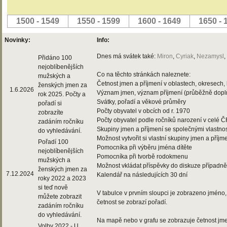
1500 - 1549
1550 - 1599
1600 - 1649
1650 - 
Novinky:
Info:
Dnes má svátek také:
Miron
,
Cyriak
,
Nezamysl
,
Přidáno 100
nejoblíbenějších
Co na těchto stránkách naleznete:
mužských a
Četnost jmen a příjmení v oblastech, okresech, 
ženských jmen za
1.6.2026
Význam jmen, význam příjmení (průběžně dop
rok 2025. Počty a
Svátky, pořadí a věkové průměry
pořadí si
Počty obyvatel v obcích od r. 1970
zobrazíte
Počty obyvatel podle ročníků narození v celé 
zadáním ročníku
Skupiny jmen a příjmení se společnými vlastno
do vyhledávání.
Možnost vytvořit si vlastní skupiny jmen a příjm
Pořadí 100
Pomocníka při výběru jména dítěte
nejoblíbenějších
Pomocníka při tvorbě rodokmenu
mužských a
Možnost vkládat příspěvky do diskuze případně
ženských jmen za
7.12.2024
Kalendář na následujících 30 dní
roky 2022 a 2023
si teď nově
V tabulce v prvním sloupci je zobrazeno jméno, 
můžete zobrazit
četnost se zobrazí pořadí.
zadáním ročníku
do vyhledávání.
Na mapě nebo v grafu se zobrazuje četnost jme
Volby 2022 - U