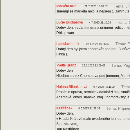
Markéta nikol
Téma: Jm
21.7.2025 18:28:02
Jmenují se markéta nikol a nejsem tu zahrnuta
Lucie Bucharova
Téma: 
4.7.2025 21:16:53
Dobrý den,hledám jména a příjmení rodiču mé
Děkuji vám
Ladislav budik
Téma: P
26.6.2025 15:06:57
Dobrý den byl jsem adoptován rodinou Budíkovi 
Fatka ).
Yvette Branz
Téma: Pří
25.6.2025 12:09:07
Dobrý den
Hledám paní z Chomutova pod jménem,,Monika
Helena Stloukalová
Téma
9.6.2025 23:44:46
Prosím o opravu, nemáte v databázi moji vnučk
Adamově, okres Blansko, kraj Jihomoravský, a j
Kestřánek
Téma: Příjme
8.6.2025 21:57:33
Dobrý den,
v Hradci Králové máte uvedeného jen jednoho K
S pozdravem,
Jan Kestřánek