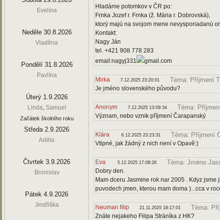
Hladáme potomkov v ČR po:
Evelína
Frnka Jozef r. Frnka (ž. Mária r. Dobrovská),
ktorý majú na svojom mene nevysporiadanú orn
Neděle 30.8.2026
Kontakt:
Nagy Ján
Vladěna
tel. +421 908 778 283
email:nagyj331
gmail.com
Pondělí 31.8.2026
Pavlína
Mirka
Téma: Příjmení 
7.12.2025 23:20:01
Je jméno slovenského původu?
Úterý 1.9.2026
Anonym
Téma: Příjmen
Linda
,
Samuel
7.12.2025 13:09:34
Význam, nebo vznik příjmení Čarapanský
Začátek školního roku
Středa 2.9.2026
Klára
Téma: Příjmení 
6.12.2025 23:23:31
Adéla
Vtipné, jak žádný z nich není v Opavě:)
Čtvrtek 3.9.2026
Eva
Téma: Jméno Jas
5.12.2025 17:08:26
Dobry den.
Bronislav
Mam dceru Jasmine rok nar 2005 . Kdyz jsme ji 
puvodech jmen, kterou mam doma )...cca v roc
Pátek 4.9.2026
Jindřiška
Neuman filip
Téma: Pří
21.11.2025 18:17:01
Znáte nejakeho Filipa Stráníka z HK?