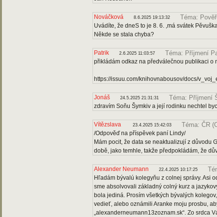
Nováčková
Téma: Pověř
8.6.2025 19:13:32
Uvádíte, že dneS to je 8. 6. ,má svátek Pěvušk
Někde se stala chyba?
Patrik
Téma: Příjmení P
2.6.2025 11:03:57
přikládám odkaz na předválečnou publikaci o
https://issuu.com/knihovnabousov/docs/v_vo
Jonáš
Téma: Příjmení 
24.5.2025 21:31:31
zdravím Soňu Šymkiv a její rodinku nechtel bych 
Vítězslava
Téma: ČR (
23.4.2025 15:42:03
/Odpověď na příspěvek paní Lindy/
Mám pocit, že data se neaktualizují z důvodu 
době, jako temhle, takže předpokládám, že dů
Alexander Neumann
Té
22.4.2025 10:17:25
Hľadám bývalú kolegyňu z colnej správy. Asi o
sme absolvovali základný colný kurz a jazyko
bola jediná. Prosím všetkých bývalých kolegov, 
vedieť, alebo oznámili Aranke moju prosbu, ab
„alexanderneumann13zoznam.sk“. Zo srdca V