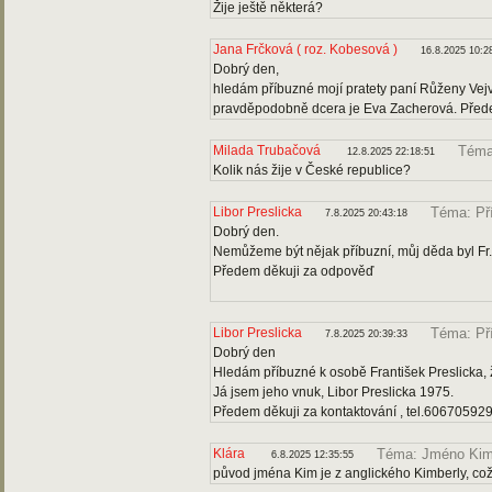
Žije ještě některá?
Jana Frčková ( roz. Kobesová )
16.8.2025 10:2
Dobrý den,
hledám příbuzné mojí pratety paní Růženy Vejv
pravděpodobně dcera je Eva Zacherová. Předem
Milada Trubačová
Téma
12.8.2025 22:18:51
Kolik nás žije v České republice?
Libor Preslicka
Téma: Pří
7.8.2025 20:43:18
Dobrý den.
Nemůžeme být nějak příbuzní, můj děda byl Fr.
Předem děkuji za odpověď
Libor Preslicka
Téma: Př
7.8.2025 20:39:33
Dobrý den
Hledám příbuzné k osobě František Preslicka, 
Já jsem jeho vnuk, Libor Preslicka 1975.
Předem děkuji za kontaktování , tel.60670592
Klára
Téma: Jméno Ki
6.8.2025 12:35:55
původ jména Kim je z anglického Kimberly, co