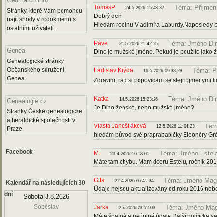
Gedmatch.info
TomasP
Téma: Příjmen
24.5.2026 15:48:37
Stránky, které Vám pomohou
Dobrý den
najít shody v rodokmenu s
Hledám rodinu Vladimíra Laburdy.Naposledy b
ostatními uživateli.
Pavel
Téma: Jméno Di
21.5.2026 21:42:25
Genea
Dino je mužské jméno. Pokud je použito jako ž
Genealogické stránky
Občanského sdružení
Ladislav Krýda
Téma: P
16.5.2026 09:38:28
Genea.
Zdravím, rád si popovídám se stejnojmenými lid
Katka
Téma: Jméno Di
14.5.2026 15:23:26
Genealogie.cz
Je Dino ženské, nebo mužské jméno?
Stránky České genealogické
a heraldické společnosti v
Vlasta Janošťáková
Tém
12.5.2026 11:04:23
Praze.
hledám původ své praprababičky Eleonóry Gr
Facebook
M.
Téma: Jméno Estel
29.4.2026 16:18:01
Máte tam chybu. Mám dceru Estelu, ročník 201
Gita
Téma: Jméno Mag
22.4.2026 06:41:34
Kalendář na následujících 30
Údaje nejsou aktualizovány od roku 2016 neb
dní
Sobota 8.8.2026
Soběslav
Jarka
Téma: Jméno Mag
2.4.2026 23:52:03
Máte špatné a neúplné údaje Další holčička s