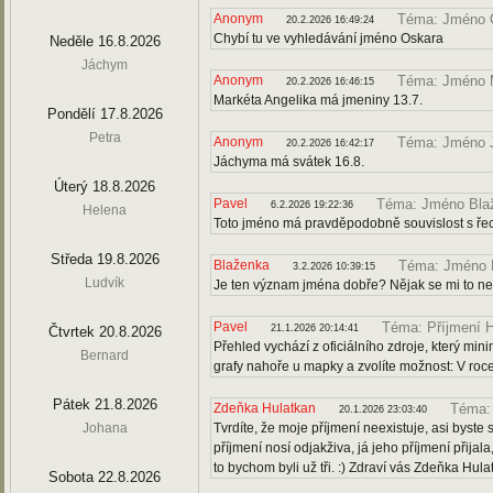
Anonym
Téma: Jméno 
20.2.2026 16:49:24
Chybí tu ve vyhledávání jméno Oskara
Neděle 16.8.2026
Jáchym
Anonym
Téma: Jméno M
20.2.2026 16:46:15
Markéta Angelika má jmeniny 13.7.
Pondělí 17.8.2026
Petra
Anonym
Téma: Jméno 
20.2.2026 16:42:17
Jáchyma má svátek 16.8.
Úterý 18.8.2026
Pavel
Téma: Jméno Bla
6.2.2026 19:22:36
Helena
Toto jméno má pravděpodobně souvislost s řec
Středa 19.8.2026
Blaženka
Téma: Jméno 
3.2.2026 10:39:15
Ludvík
Je ten význam jména dobře? Nějak se mi to ne
Pavel
Téma: Příjmení H
21.1.2026 20:14:41
Čtvrtek 20.8.2026
Přehled vychází z oficiálního zdroje, který m
Bernard
grafy nahoře u mapky a zvolíte možnost: V roce
Pátek 21.8.2026
Zdeňka Hulatkan
Téma: 
20.1.2026 23:03:40
Johana
Tvrdíte, že moje příjmení neexistuje, asi byste s
příjmení nosí odjakživa, já jeho příjmení přija
to bychom byli už tři. :) Zdraví vás Zdeňka Hula
Sobota 22.8.2026