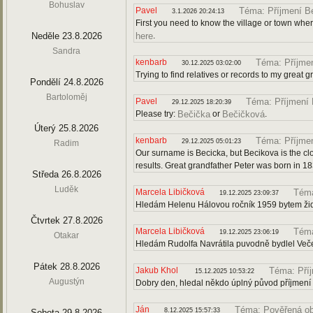
Bohuslav
Pavel
Téma: Příjmení B
3.1.2026 20:24:13
First you need to know the village or town wher
Neděle 23.8.2026
.
here
Sandra
kenbarb
Téma: Příjme
30.12.2025 03:02:00
Trying to find relatives or records to my great 
Pondělí 24.8.2026
Bartoloměj
Pavel
Téma: Příjmení
29.12.2025 18:20:39
Please try:
or
.
Bečička
Bečičková
Úterý 25.8.2026
kenbarb
Téma: Příjme
29.12.2025 05:01:23
Radim
Our surname is Becicka, but Becikova is the cl
results. Great grandfather Peter was born in 18
Středa 26.8.2026
Luděk
Marcela Libičková
Téma
19.12.2025 23:09:37
Hledám Helenu Hálovou ročník 1959 bytem ži
Čtvrtek 27.8.2026
Marcela Libičková
Téma
19.12.2025 23:06:19
Otakar
Hledám Rudolfa Navrátila puvodně bydlel Več
Pátek 28.8.2026
Jakub Khol
Téma: Pří
15.12.2025 10:53:22
Augustýn
Dobry den, hledal někdo úplný původ příjmení
Ján
Téma: Pověřená o
8.12.2025 15:57:33
Sobota 29.8.2026