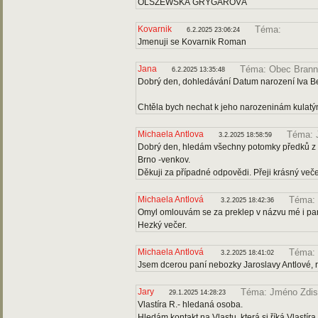
OLSZEWSKÁ GRYGAROVÁ
Kovarnik
Téma:
6.2.2025 23:06:24
Jmenuji se Kovarnik Roman
Jana
Téma: Obec Bran
6.2.2025 13:35:48
Dobrý den, dohledávání Datum narození Iva 
Chtěla bych nechat k jeho narozeninám kulatý
Michaela Antlova
Téma: 
3.2.2025 18:58:59
Dobrý den, hledám všechny potomky předků z r
Brno -venkov.
Děkuji za případné odpovědi. Přeji krásný veče
Michaela Antlová
Téma: 
3.2.2025 18:42:36
Omyl omlouvám se za preklep v názvu mé i pan
Hezký večer.
Michaela Antlová
Téma: 
3.2.2025 18:41:02
Jsem dcerou paní nebozky Jaroslavy Antlové, 
Jary
Téma: Jméno Zdis
29.1.2025 14:28:23
Vlastíra R.- hledaná osoba.
Hledám kontakt na Vlastu, která si říká Vlastír