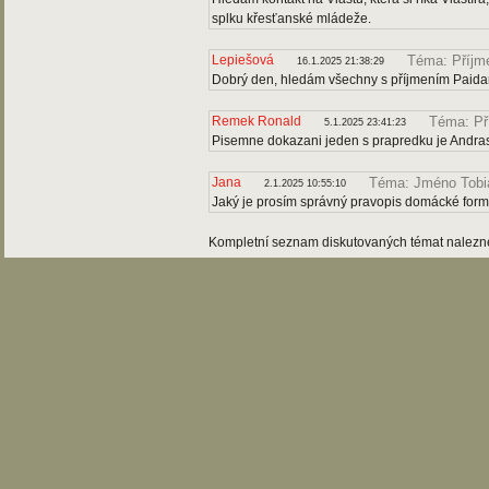
splku křesťanské mládeže.
Lepiešová
Téma: Příjme
16.1.2025 21:38:29
Dobrý den, hledám všechny s příjmením Paidar (
Remek Ronald
Téma: Př
5.1.2025 23:41:23
Pisemne dokazani jeden s prapredku je Andra
Jana
Téma: Jméno Tobi
2.1.2025 10:55:10
Jaký je prosím správný pravopis domácké fo
Kompletní seznam diskutovaných témat nalez