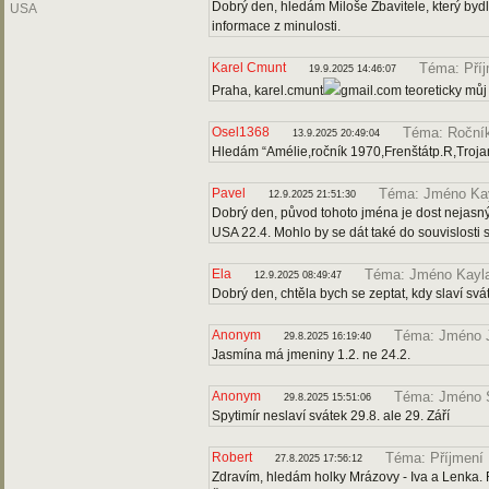
Dobrý den, hledám Miloše Zbavitele, který bydl
USA
informace z minulosti.
Karel Cmunt
Téma: Pří
19.9.2025 14:46:07
Praha, karel.cmunt
gmail.com teoreticky můj
Osel1368
Téma: Roční
13.9.2025 20:49:04
Hledám “Amélie,ročník 1970,Frenštátp.R,Troja
Pavel
Téma: Jméno Ka
12.9.2025 21:51:30
Dobrý den, původ tohoto jména je dost nejasný
USA 22.4. Mohlo by se dát také do souvislosti 
Ela
Téma: Jméno Kayl
12.9.2025 08:49:47
Dobrý den, chtěla bych se zeptat, kdy slaví svá
Anonym
Téma: Jméno 
29.8.2025 16:19:40
Jasmína má jmeniny 1.2. ne 24.2.
Anonym
Téma: Jméno S
29.8.2025 15:51:06
Spytimír neslaví svátek 29.8. ale 29. Září
Robert
Téma: Příjmení
27.8.2025 17:56:12
Zdravím, hledám holky Mrázovy - Iva a Lenka. R