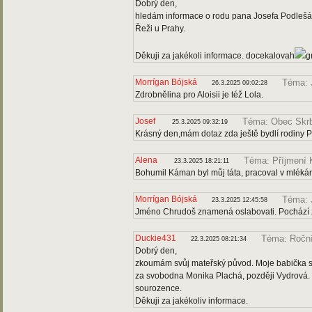
Dobrý den,
hledám informace o rodu pana Josefa Podlešáka
Řeži u Prahy.
Děkuji za jakékoli informace. docekalovah
g
Morrígan Bójská
Téma: 
26.3.2025 09:02:28
Zdrobnělina pro Aloisii je též Lola.
Josef
Téma: Obec Skr
25.3.2025 09:32:19
Krásný den,mám dotaz zda ještě bydlí rodiny P
Alena
Téma: Příjmení
23.3.2025 18:21:11
Bohumil Káman byl můj táta, pracoval v mléká
Morrígan Bójská
Téma: 
23.3.2025 12:45:58
Jméno Chrudoš znamená oslabovati. Pochází ze
Duckie431
Téma: Ročn
22.3.2025 08:21:34
Dobrý den,
zkoumám svůj mateřský původ. Moje babička s
za svobodna Monika Plachá, později Vydrová. 
sourozence.
Děkuji za jakékoliv informace.