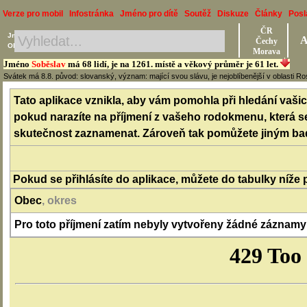
Verze pro mobil
Infostránka
Jméno pro dítě
Soutěž
Diskuze
Články
Posl
ČR
Jméno, Příjmení, Obec
A
Čechy
Okres, Kraj, Ročník
Morava
Jméno
Soběslav
má 68 lidí, je na 1261. místě a věkový průměr je 61 let.
Svátek má 8.8. původ: slovanský, význam: mající svou slávu, je nejoblíbenější v oblasti Ro
Tato aplikace vznikla, aby vám pomohla při hledání vašich
pokud narazíte na příjmení z vašeho rodokmenu, která se v
skutečnost zaznamenat. Zároveň tak pomůžete jiným bada
Pokud se přihlásíte do aplikace, můžete do tabulky níže 
Obec
, okres
Pro toto příjmení zatím nebyly vytvořeny žádné záznamy