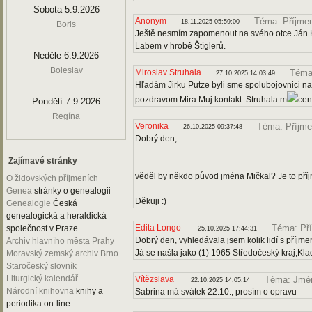
Sobota 5.9.2026
Anonym
Téma: Příjme
18.11.2025 05:59:00
Boris
Ještě nesmím zapomenout na svého otce Ján Ko
Labem v hrobě Štíglerů.
Neděle 6.9.2026
Boleslav
Miroslav Struhala
Téma:
27.10.2025 14:03:49
Hľadám Jirku Putze byli sme spolubojovnici na
pozdravom Mira Muj kontakt :Struhala.m
cen
Pondělí 7.9.2026
Regína
Veronika
Téma: Příjme
26.10.2025 09:37:48
Dobrý den,
Zajímavé stránky
věděl by někdo původ jména Mičkal? Je to pří
O židovských příjmeních
Genea
stránky o genealogii
Děkuji :)
Genealogie
Česká
genealogická a heraldická
Edita Longo
Téma: Př
společnost v Praze
25.10.2025 17:44:31
Dobrý den, vyhledávala jsem kolik lidí s příjm
Archiv hlavního města Prahy
Já se našla jako (1) 1965 Středočeský kraj,Kla
Moravský zemský archiv Brno
Staročeský slovník
Liturgický kalendář
Vítězslava
Téma: Jmén
22.10.2025 14:05:14
Národní knihovna
knihy a
Sabrina má svátek 22.10., prosím o opravu
periodika on-line