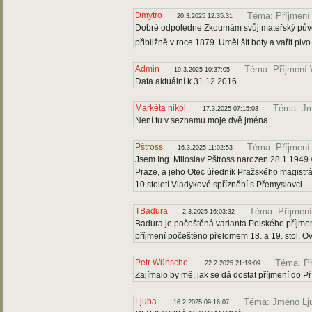
Dmytro
Téma: Příjmení
20.3.2025 12:35:31
Dobré odpoledne Zkoumám svůj mateřský původ
přibližně v roce 1879. Uměl šít boty a vařit pi
Admin
Téma: Příjmení
19.3.2025 10:37:05
Data aktuální k 31.12.2016
Markéta nikol
Téma: Jm
17.3.2025 07:15:03
Není tu v seznamu moje dvě jména.
Pštross
Téma: Příjmení
16.3.2025 11:02:53
Jsem Ing. Miloslav Pštross narozen 28.1.1949 v
Praze, a jeho Otec úředník Pražského magistrátu
10 století Vladykové spříznění s Přemyslovci
TBaďura
Téma: Příjmen
2.3.2025 16:03:32
Baďura je počeštěná varianta Polského příjmen
příjmení počeštěno přelomem 18. a 19. stol. 
Petr Wünsche
Téma: P
22.2.2025 21:19:09
Zajímalo by mě, jak se dá dostat příjmení do 
Ljuba
Téma: Jméno Lj
16.2.2025 09:16:07