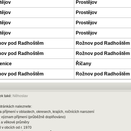
tějov
Prostějov
tějov
Prostějov
tějov
Prostějov
tějov
Prostějov
nov pod Radhoštěm
Rožnov pod Radhoštěm
nov pod Radhoštěm
Rožnov pod Radhoštěm
enice
Říčany
nov pod Radhoštěm
Rožnov pod Radhoštěm
ek také:
Něhoslav
stránkách naleznete:
 příjmení v oblastech, okresech, krajích, ročnících narození
 význam příjmení (průběžně doplňováno)
í a věkové průměry
 v obcích od r. 1970