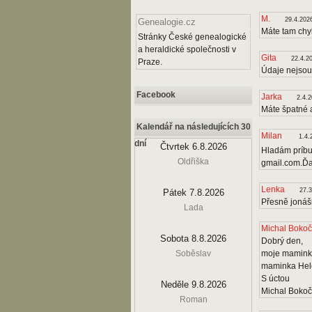
M.
29.4.202
Genealogie.cz
Máte tam chy
Stránky České genealogické
a heraldické společnosti v
Gita
22.4.2
Praze.
Údaje nejsou
Facebook
Jarka
2.4.
Máte špatné 
Kalendář na následujících 30
Milan
1.4.
dní
Čtvrtek 6.8.2026
Hladám príbuz
Oldřiška
gmail.com.Ď
Lenka
27.3
Pátek 7.8.2026
Přesně jonáš
Lada
Michal Bokoč
Sobota 8.8.2026
Dobrý den,
Soběslav
moje maminka
maminka Hele
S úctou
Neděle 9.8.2026
Michal Bokoč
Roman