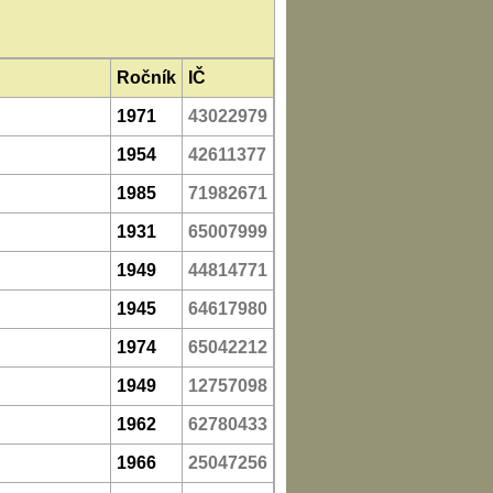
Ročník
IČ
1971
43022979
1954
42611377
1985
71982671
1931
65007999
1949
44814771
1945
64617980
1974
65042212
1949
12757098
1962
62780433
1966
25047256