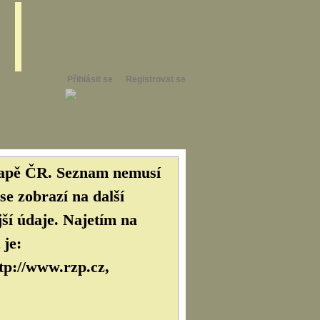
Přihlásit se
Registrovat se
 mapě ČR. Seznam nemusí
se zobrazí na další
ší údaje. Najetím na
 je:
ttp://www.rzp.cz,