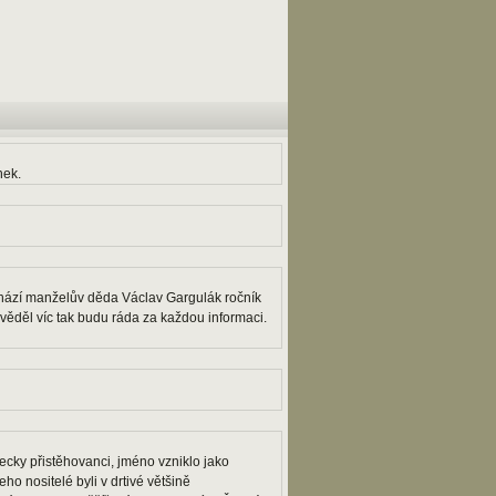
nek.
ochází manželův děda Václav Gargulák ročník
 věděl víc tak budu ráda za každou informaci.
ecky přistěhovanci, jméno vzniklo jako
ho nositelé byli v drtivé většině