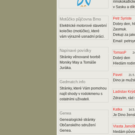
rimskokatlick
v Sasku a dík
Petr Syriste
Motůčko půjčovna Brno
Dobry den, h
Elektrické motorové stavební
Zasmuk.
kolečko (motúčko), které
Dekuji za jak
vám výrazně usnadní práci.
Email: petrsy
Napínavé povídky
TomasP
2
Stránky věnované tvorbě
Dobrý den
Moniky May a Tomáše
Hledám rodin
Juráka.
Pavel
21.5
Dino je mužs
Gedmatch.info
Stránky, které Vám pomohou
Ladislav Krý
najít shody v rodokmenu s
Zdravím, rád 
ostatními uživateli.
Katka
14.5
Genea
Je Dino žen
Genealogické stránky
Občanského sdružení
Vlasta Janoš
Genea.
hledám původ