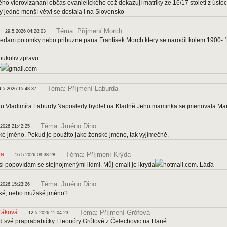
ého vierovizananí občas evanielického což dokazují matriky ze 16/17 století z úst
y jedné menší větvi se dostala i na Slovensko
Téma: Příjmení Morch
29.5.2026 04:28:03
ledam potomky nebo pribuzne pana Frantisek Morch ktery se narodil kolem 1900- 19
oukoliv zpravu.
r
gmail.com
Téma: Příjmení Laburda
4.5.2026 15:48:37
u Vladimíra Laburdy.Naposledy bydlel na Kladně.Jeho maminka se jmenovala Mar
Téma: Jméno Dino
.2026 21:42:25
ké jméno. Pokud je použito jako ženské jméno, tak vyjímečně.
da
Téma: Příjmení Krýda
16.5.2026 09:38:28
si popovídám se stejnojmenými lidmi. Můj email je lkryda
hotmail.com. Láďa
Téma: Jméno Dino
.2026 15:23:26
ské, nebo mužské jméno?
ťáková
Téma: Příjmení Grófová
12.5.2026 11:04:23
 své praprababičky Eleonóry Grófové z Čelechovic na Hané