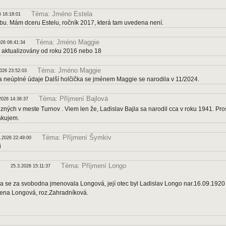
Téma: Jméno Estela
6 16:18:01
bu. Mám dceru Estelu, ročník 2017, která tam uvedena není.
Téma: Jméno Maggie
026 06:41:34
 aktualizovány od roku 2016 nebo 18
Téma: Jméno Maggie
2026 23:52:03
a neúplné údaje Další holčička se jménem Maggie se narodila v 11/2024.
Téma: Příjmení Bajlová
2026 14:36:37
ných v meste Turnov . Viem len že, Ladislav Bajla sa narodil cca v roku 1941. Pro
akujem.
Téma: Příjmení Šymkiv
.2026 22:49:00
i
Téma: Příjmení Longo
25.3.2026 15:11:37
 se za svobodna jmenovala Longová, její otec byl Ladislav Longo nar.16.09.1920 
na Longová, roz.Zahradníková.