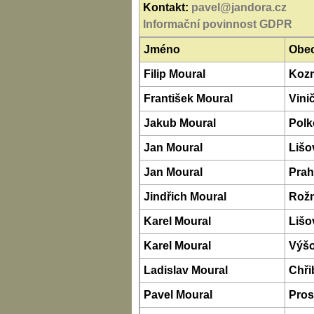
Kontakt:
pavel@jandora.cz
Informační povinnost GDPR
Jméno
Obe
Filip Moural
Koz
František Moural
Vini
Jakub Moural
Polk
Jan Moural
Lišo
Jan Moural
Prah
Jindřich Moural
Rož
Karel Moural
Lišo
Karel Moural
Výšo
Ladislav Moural
Chři
Pavel Moural
Pros