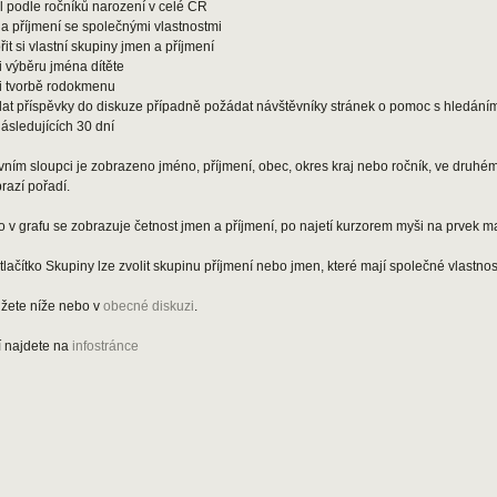
l podle ročníků narození v celé ČR
a příjmení se společnými vlastnostmi
it si vlastní skupiny jmen a příjmení
 výběru jména dítěte
i tvorbě rodokmenu
at příspěvky do diskuze případně požádat návštěvníky stránek o pomoc s hledání
ásledujících 30 dní
rvním sloupci je zobrazeno jméno, příjmení, obec, okres kraj nebo ročník, ve druhém
razí pořadí.
v grafu se zobrazuje četnost jmen a příjmení, po najetí kurzorem myši na prvek m
 tlačítko Skupiny lze zvolit skupinu příjmení nebo jmen, které mají společné vlastnost
žete níže nebo v
obecné diskuzi
.
í najdete na
infostránce