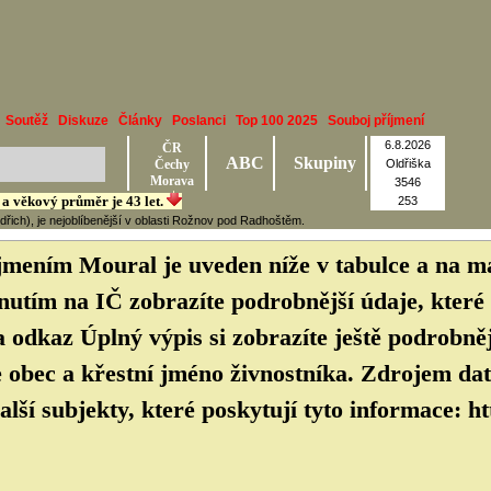
Soutěž
Diskuze
Články
Poslanci
Top 100 2025
Souboj příjmení
6.8.2026
ČR
ABC
Skupiny
Čechy
Oldřiška
Morava
3546
ě a věkový průměr je 43 let.
253
ich), je nejoblíbenější v oblasti Rožnov pod Radhoštěm.
íjmením Moural je uveden níže v tabulce a na
nutím na IČ zobrazíte podrobnější údaje, které 
 odkaz Úplný výpis si zobrazíte ještě podrobněj
obec a křestní jméno živnostníka. Zdrojem dat
alší subjekty, které poskytují tyto informace: h