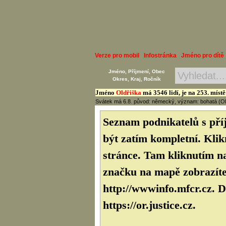
Verze pro mobil
Infostránka
Jméno pro dítě
Jméno, Příjmení, Obec
Okres, Kraj, Ročník
Jméno
Oldřiška
má 3546 lidí, je na 253. míst
Svátek má 6.8. původ: německý, význam: bohatá (Oldř
Seznam podnikatelů s př
být zatím kompletní. Klik
stránce. Tam kliknutím na
značku na mapě zobrazíte 
http://wwwinfo.mfcr.cz. D
https://or.justice.cz.