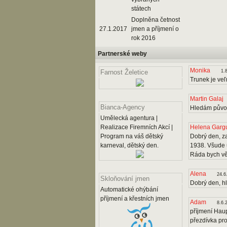
státech
Doplněna četnost
27.1.2017
jmen a příjmení o
rok 2016
Partnerské weby
Monika
1.
Farnost Želetice
Trunek je veľ
Martin Galaj
Bianca-Agency
Hledám původ
Umělecká agentura |
Realizace Firemních Akcí |
Helena Garg
Program na váš dětský
Dobrý den, za
karneval, dětský den.
1938. Všude u
Ráda bych věd
Alena
24.6
Skloňování jmen
Dobrý den, h
Automatické ohýbání
příjmení a křestních jmen
Adam
8.6.
příjmení Haup
přezdívka pro