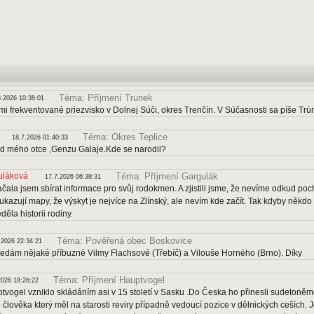
Téma: Příjmení Trunek
8.2026 10:38:01
mi frekventované priezvisko v Dolnej Súči, okres Trenčín. V Súčasnosti sa píše Trú
Téma: Okres Teplice
18.7.2026 01:40:33
 mého otce ,Genzu Galaje.Kde se narodil?
uláková
Téma: Příjmení Gargulák
17.7.2026 06:38:31
čala jsem sbírat informace pro svůj rodokmen. A zjistili jsme, že nevíme odkud p
kazují mapy, že výskyt je nejvíce na Zlínský, ale nevím kde začít. Tak kdyby někdo
ěla historii rodiny.
Téma: Pověřená obec Boskovice
.2026 22:34:21
ledám nějaké příbuzné Vilmy Flachsové (Třebíč) a Vilouše Horného (Brno). Díky
Téma: Příjmení Hauptvogel
2026 18:26:22
tvogel vzniklo skládáním asi v 15 století v Sasku .Do Česka ho přinesli sudetoněm
 člověka který měl na starosti reviry případně vedoucí pozice v dělnických ceších. Je