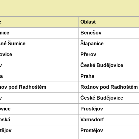
c
Oblast
mice
Benešov
čné Šumice
Šlapanice
ovice
Přerov
v
České Budějovice
a
Praha
nov pod Radhoštěm
Rožnov pod Radhoštěm
v
České Budějovice
vice
Prostějov
bská
Varnsdorf
tějov
Prostějov