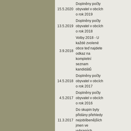
Doplněny počty
15.5.2020
obyvatel v obcích
o rok 2019
Doplněny počty
13.5.2019
obyvatel v obcích
o rok 2018
Volby 2018 - U
každé zvolené
obce teď najdete
3.9.2018
odkaz na
kompletní
seznam
kandidátů
Doplněny počty
14.5.2018
obyvatel v obcích
o rok 2017
Doplněny počty
4.5.2017
obyvatel v obcích
o rok 2016
Do skupin byly
přidány přehledy
11.3.2017
nejoblíbenějších
jmen ve
vybraných