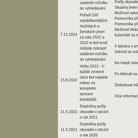
Počty obyvate
zadáním ročníku
Skupiny jmen 
do vyhledávání.
Možnost vytvoř
Pořadí 100
Pomocníka při
nejoblíbenějších
Pomocníka př
mužských a
Možnost vklád
ženských jmen
7.12.2024
Kalendář na n
za roky 2022 a
2023 si teď nově
V tabulce v p
můžete zobrazit
četnost se zob
zadáním ročníku
do vyhledávání.
Na mapě nebo 
Volby 2022 - U
každé zvolené
Po kliknutí na
obce teď najdete
15.8.2022
odkaz na
Diskutovat mů
kompletní
seznam
Více informac
kandidátů
Doplněny počty
21.5.2022
obyvatel v obcích
o rok 2021
Doplněny počty
11.5.2021
obyvatel v obcích
o rok 2020