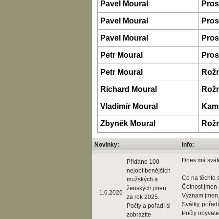
Pavel Moural
Pros
Pavel Moural
Pros
Pavel Moural
Pros
Petr Moural
Pros
Petr Moural
Rož
Richard Moural
Rož
Vladimír Moural
Kam
Zbyněk Moural
Rož
Novinky:
Info:
Dnes má svát
Přidáno 100
nejoblíbenějších
Co na těchto 
mužských a
Četnost jmen a
ženských jmen
1.6.2026
Význam jmen,
za rok 2025.
Svátky, pořad
Počty a pořadí si
Počty obyvatel
zobrazíte